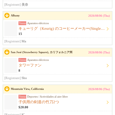
[Registrant]
美奈
Albany
2026/08/06 (Thu)
Venta
Aparatos elécricos
キューリグ（Keurig) のコーヒーメーカー(Single Serve Coffee) Maker
15
[Registrant]
Ma
San José (Strawberry Square), カリフォルニア州
2026/08/06 (Thu)
Venta
Aparatos elécricos
タワーファン
8
[Registrant]
Sho
Mountain View, California
2026/08/06 (Thu)
Venta
Deportes / Actividades al aire libre
子供用の剣道の竹刀2つ
$20.00
[Registrant]
IC