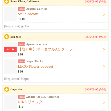
Santa Clara, California
2026/08/05 (Wed)
Venta
Aparatos elécricos
Staub cocotte
50.00
[Registrant]
jyoko
San Jose
2026/08/05 (Wed)
Venta
Aparatos elécricos
【取引中】ポータブルAC クーラー
SOLD
$40
Venta
Juego / Hobby
LEGO Flower bouquet
$40
[Registrant]
Mapo
Cupertino
2026/08/05 (Wed)
Venta
Zapatos / Bolsas / Accesorios
NIKE リュック
＄3