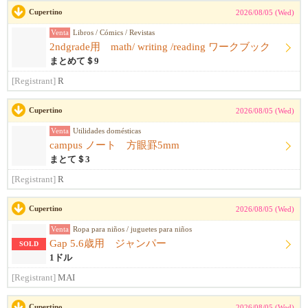
Cupertino
2026/08/05 (Wed)
Venta
Libros / Cómics / Revistas
2ndgrade用 math/ writing /reading ワークブック
まとめて＄9
[Registrant]
R
Cupertino
2026/08/05 (Wed)
Venta
Utilidades domésticas
campus ノート 方眼罫5mm
まとて＄3
[Registrant]
R
Cupertino
2026/08/05 (Wed)
Venta
Ropa para niños / juguetes para niños
Gap 5.6歳用 ジャンパー
SOLD
1ドル
[Registrant]
MAI
Cupertino
2026/08/05 (Wed)