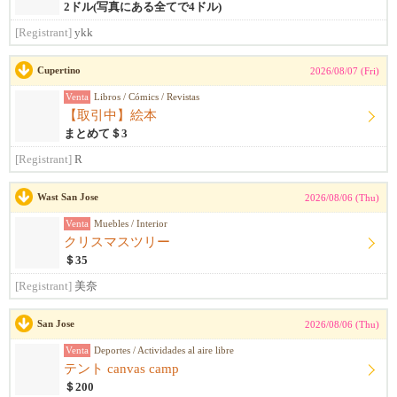
2ドル(写真にある全てで4ドル)
[Registrant]
ykk
Cupertino
2026/08/07 (Fri)
Venta
Libros / Cómics / Revistas
【取引中】絵本
まとめて＄3
[Registrant]
R
Wast San Jose
2026/08/06 (Thu)
Venta
Muebles / Interior
クリスマスツリー
＄35
[Registrant]
美奈
San Jose
2026/08/06 (Thu)
Venta
Deportes / Actividades al aire libre
テント canvas camp
＄200