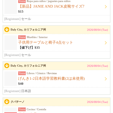
Venta
Ropa para niños / juguetes para niños
【新品】JANIE AND JACK皮靴サイズ7
$15
[Registrant]
セール
Daly City, カリフォルニア州
2026/08/04 (Tue)
Venta
Muebles / Interior
子供用テーブルと椅子4点セット
【値下げ】$35
[Registrant]
セール
Daly City, カリフォルニア州
2026/08/04 (Tue)
Venta
Libros / Cómics / Revistas
げんき1-2日本語学習教科書(2は未使用)
$40
[Registrant]
日本語
クパチーノ
2026/08/04 (Tue)
Venta
Cocina / Comida