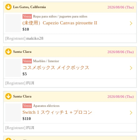
Los Gatos, California
2026/08/06 (Thu)
Venta
Ropa para niños / juguetes para niños
(未使用）Capezio Canvas pirouette II
$10
[Registrant]
makiko28
Santa Clara
2026/08/06 (Thu)
Venta
Muebles / Interior
コスメボックス メイクボックス
$5
[Registrant]
FUJI
Santa Clara
2026/08/06 (Thu)
Venta
Aparatos elécricos
Switch 1 スウィッチ１＋プロコン
$110
[Registrant]
FUJI