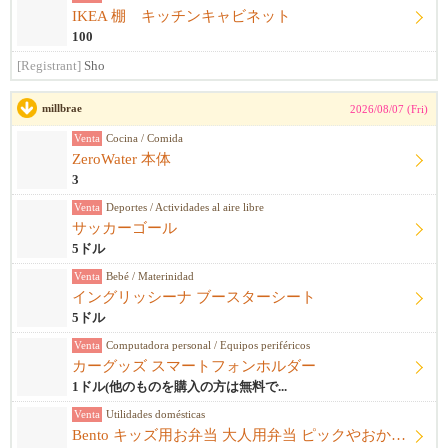
IKEA 棚 キッチンキャビネット
100
[Registrant]
Sho
millbrae
2026/08/07 (Fri)
Venta
Cocina / Comida
ZeroWater 本体
3
Venta
Deportes / Actividades al aire libre
サッカーゴール
5ドル
Venta
Bebé / Materinidad
イングリッシーナ ブースターシート
5ドル
Venta
Computadora personal / Equipos periféricos
カーグッズ スマートフォンホルダー
1ドル(他のものを購入の方は無料で...
Venta
Utilidades domésticas
Bento キッズ用お弁当 大人用弁当 ピックやおかずカップ他