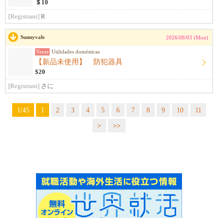
＄10
[Registrant]
R
Sunnyvale
2026/08/03 (Mon)
Venta
Utilidades domésticas
【新品未使用】 防犯器具
$20
[Registrant]
さに
1/45
1
2
3
4
5
6
7
8
9
10
11
>
>>