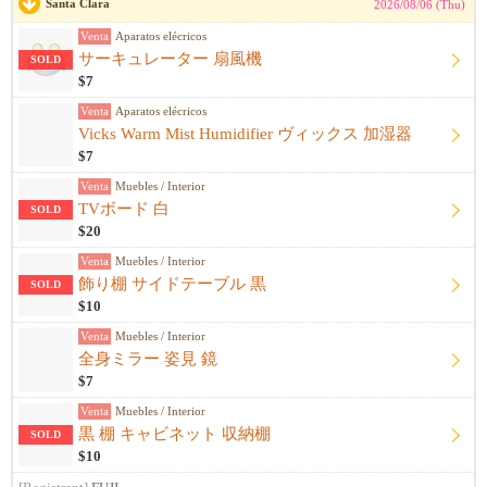
Santa Clara
2026/08/06 (Thu)
Venta
Aparatos elécricos
サーキュレーター 扇風機
SOLD
$7
Venta
Aparatos elécricos
Vicks Warm Mist Humidifier ヴィックス 加湿器
$7
Venta
Muebles / Interior
TVボード 白
SOLD
$20
Venta
Muebles / Interior
飾り棚 サイドテーブル 黒
SOLD
$10
Venta
Muebles / Interior
全身ミラー 姿見 鏡
$7
Venta
Muebles / Interior
黒 棚 キャビネット 収納棚
SOLD
$10