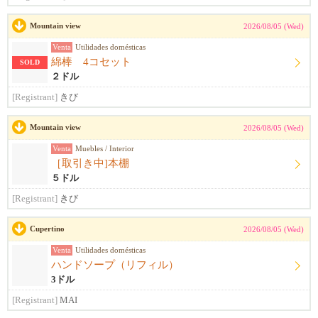
Mountain view
2026/08/05 (Wed)
Venta
Utilidades domésticas
綿棒 4コセット
SOLD
２ドル
[Registrant]
きび
Mountain view
2026/08/05 (Wed)
Venta
Muebles / Interior
［取引き中]本棚
５ドル
[Registrant]
きび
Cupertino
2026/08/05 (Wed)
Venta
Utilidades domésticas
ハンドソープ（リフィル）
3ドル
[Registrant]
MAI