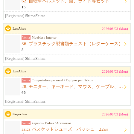
62. 自転車ヘルメット、鍵、ライト等セット
15
[Registrant]
ShimaShima
Los Altos
2026/08/03 (Mon)
Venta
Muebles / Interior
36. プラスチック製書類チェスト（レターケース）
8
[Registrant]
ShimaShima
Los Altos
2026/08/03 (Mon)
Venta
Computadora personal / Equipos periféricos
28. モニター、キーボード、マウス、ケーブル、アームレスト一式
60
[Registrant]
ShimaShima
Cupertino
2026/08/03 (Mon)
Venta
Zapatos / Bolsas / Accesorios
asics バスケットシューズ バッシュ 22㎝