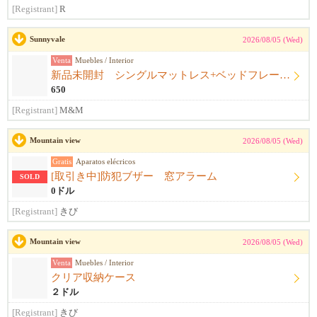
[Registrant]
R
Sunnyvale
2026/08/05 (Wed)
Venta
Muebles / Interior
新品未開封 シングルマットレス+ベッドフレーム+シーツ
650
[Registrant]
M&M
Mountain view
2026/08/05 (Wed)
Gratis
Aparatos elécricos
[取引き中]防犯ブザー 窓アラーム
SOLD
0ドル
[Registrant]
きび
Mountain view
2026/08/05 (Wed)
Venta
Muebles / Interior
クリア収納ケース
２ドル
[Registrant]
きび