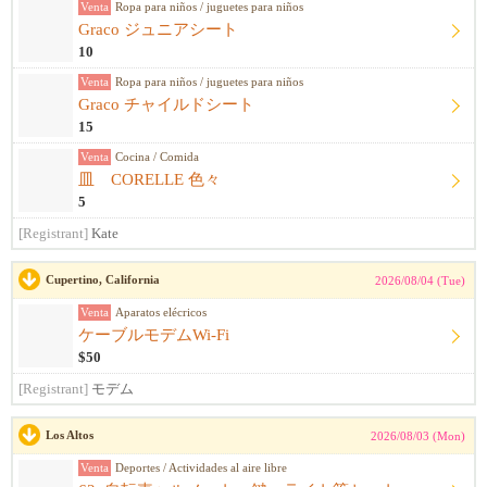
Venta
Ropa para niños / juguetes para niños
Graco ジュニアシート
10
Venta
Ropa para niños / juguetes para niños
Graco チャイルドシート
15
Venta
Cocina / Comida
皿 CORELLE 色々
5
[Registrant]
Kate
Cupertino, California
2026/08/04 (Tue)
Venta
Aparatos elécricos
ケーブルモデムWi-Fi
$50
[Registrant]
モデム
Los Altos
2026/08/03 (Mon)
Venta
Deportes / Actividades al aire libre