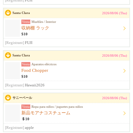
[Registrant]
FUJI
Santa Clara
2026/08/06 (Thu)
Venta
Muebles / Interior
収納棚 ラック
$10
[Registrant]
FUJI
Santa Clara
2026/08/06 (Thu)
Venta
Aparatos elécricos
Food Chopper
$10
[Registrant]
Hawaii2026
サニーベール
2026/08/06 (Thu)
Venta
Ropa para niños / juguetes para niños
新品モアナコスチューム
＄10
[Registrant]
apple