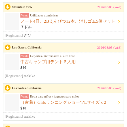
Mountain view
2026/08/05 (Wed)
Venta
Utilidades domésticas
ノート4冊、2Bえんぴつ12本、消しゴム5個セット
７ドル
[Registrant]
きび
Los Gatos, California
2026/08/05 (Wed)
Venta
Deportes / Actividades al aire libre
中古キャンプ用テント６人用
$40
[Registrant]
makiko
Los Gatos, California
2026/08/05 (Wed)
Venta
Ropa para niños / juguetes para niños
（古着）GirlsランニングショーツLサイズ x 2
$10
[Registrant]
makiko