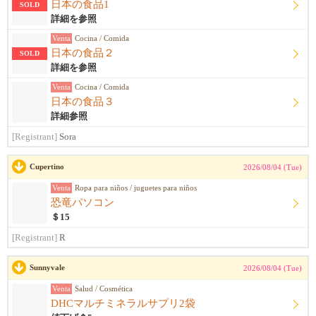
日本の食品1
SOLD
詳細を参照
Venta
Cocina / Comida
日本の食品２
SOLD
詳細を参照
Venta
Cocina / Comida
日本の食品３
詳細参照
[Registrant]
Sora
Cupertino
2026/08/04 (Tue)
Venta
Ropa para niños / juguetes para niños
恐竜パソコン
＄15
[Registrant]
R
Sunnyvale
2026/08/04 (Tue)
Venta
Salud / Cosmética
DHCマルチミネラルサプリ2袋