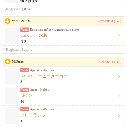
値下げ＄5
[Registrant]
RAN
サニーベール
2026/08/04 (Tue)
Venta
Ropa para niños / juguetes para niños
Cat&Jack 水着
＄3
[Registrant]
apple
Millbrae
2026/08/04 (Tue)
Venta
Aparatos elécricos
Keurig コーヒーメーカー
5
Venta
Juego / Hobby
LEGO
10
Venta
Aparatos elécricos
フロアランプ
1