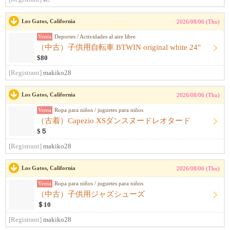
Los Gatos, California
2026/08/06 (Thu)
Venta
Deportes / Actividades al aire libre
（中古）子供用自転車 BTWIN original white 24"
$80
[Registrant]
makiko28
Los Gatos, California
2026/08/06 (Thu)
Venta
Ropa para niños / juguetes para niños
（古着）Capezio XSダンスヌードレオタード
$５
[Registrant]
makiko28
Los Gatos, California
2026/08/06 (Thu)
Venta
Ropa para niños / juguetes para niños
（中古）子供用ジャズシューズ
＄10
[Registrant]
makiko28