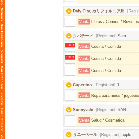
Daly City, カリフォルニア州
[Regis
Venta
Libros / Cómics / Revistas
クパチーノ
[Registrant]
Sora
SOLD
Venta
Cocina / Comida
SOLD
Venta
Cocina / Comida
Venta
Cocina / Comida
Cupertino
[Registrant]
R
Venta
Ropa para niños / juguetes
Sunnyvale
[Registrant]
RAN
Venta
Salud / Cosmética
サニーベール
[Registrant]
apple