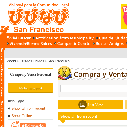
San Francisco
World
>
Estados Unidos
>
San Francisco
Compra y Venta Personal
Make new post
Info Type
List View
Show all from recent
Show Online
Show all from recent