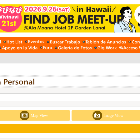
Map View
Image View