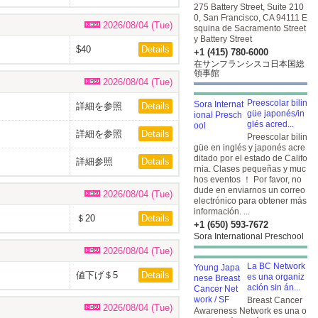
$35
275 Battery Street, Suite 210
0, San Francisco, CA 94111 E
2026/08/04 (Tue)
squina de Sacramento Street
y Battery Street
$40
Details
+1 (415) 780-6000
在サンフランシスコ日本国総
領事館
2026/08/04 (Tue)
Preescolar bilin
詳細を参照
Details
güe japonés/in
glés acred...
詳細を参照
Details
Preescolar bilin
güe en inglés y japonés acre
ditado por el estado de Califo
詳細参照
Details
rnia. Clases pequeñas y muc
hos eventos ！ Por favor, no
dude en enviarnos un correo
2026/08/04 (Tue)
electrónico para obtener más
información. ...
＄20
Details
+1 (650) 593-7672
Sora International Preschool
2026/08/04 (Tue)
La BC Network
値下げ＄5
Details
es una organiz
ación sin án...
Breast Cancer
2026/08/04 (Tue)
Awareness Network es una o