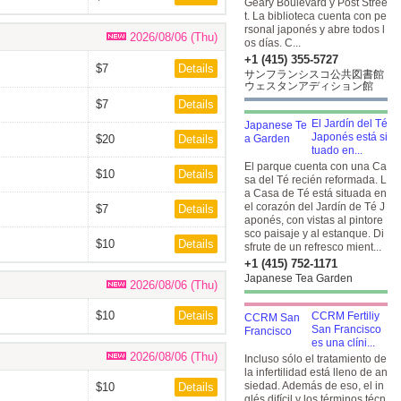
Geary Boulevard y Post Stree
t. La biblioteca cuenta con pe
rsonal japonés y abre todos l
2026/08/06 (Thu)
os días. C...
+1 (415) 355-5727
$7
Details
サンフランシスコ公共図書館
ウェスタンアディション館
$7
Details
El Jardín del Té
Japonés está si
$20
Details
tuado en...
El parque cuenta con una Ca
$10
Details
sa del Té recién reformada. L
a Casa de Té está situada en
el corazón del Jardín de Té J
$7
Details
aponés, con vistas al pintore
sco paisaje y al estanque. Di
$10
Details
sfrute de un refresco mient...
+1 (415) 752-1171
Japanese Tea Garden
2026/08/06 (Thu)
$10
Details
CCRM Fertiliy
San Francisco
es una clíni...
2026/08/06 (Thu)
Incluso sólo el tratamiento de
la infertilidad está lleno de an
siedad. Además de eso, el in
$10
Details
glés difícil y los términos técn