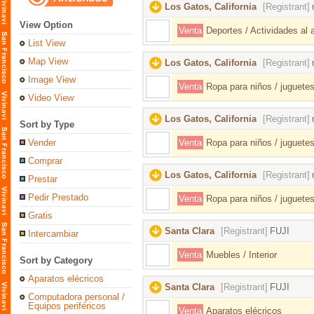
Los Gatos, California
[Registrant]
View Option
Venta
Deportes / Actividades al ai
List View
Map View
Los Gatos, California
[Registrant]
Image View
Venta
Ropa para niños / juguetes
Video View
Los Gatos, California
[Registrant]
Sort by Type
Vender
Venta
Ropa para niños / juguetes
Comprar
Los Gatos, California
[Registrant]
Prestar
Pedir Prestado
Venta
Ropa para niños / juguetes
Gratis
Santa Clara
[Registrant]
FUJI
Intercambiar
Venta
Muebles / Interior
Sort by Category
Aparatos elécricos
Santa Clara
[Registrant]
FUJI
Computadora personal /
Equipos periféricos
Venta
Aparatos elécricos