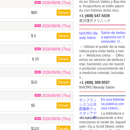
és en Silicon Valley y Bay Are
2026/08/06 (Thu)
a. Acupuntura al estilo japon
és con mínimo dolor. Acu...
$80
Details
+1 (408) 647-5439
賀川漢方クリニック
2026/08/06 (Thu)
Salón de bellez
$５
Details
a japonés en S
unnyvale. U...
～ Utilizar el poder de la natu
2026/08/06 (Thu)
raleza para estar bella y san
a ～ Medicina china ・ Ofrec
＄10
Details
emos un servicio de belleza t
otal, haciendo uso de nuestr
o profundo conocimiento de l
2026/08/06 (Thu)
a medicina oriental, incluida
s...
$10
Details
+1 (408) 309-9557
NAO'RU Beauty Salon
2026/08/06 (Thu)
Es una bibliote
ca pública con
$5
Details
una colecc...
La biblioteca e
stá aproximadamente a tres
2026/08/06 (Thu)
manzanas al oeste de Japant
own. Da a Scott Street, entre
$110
Details