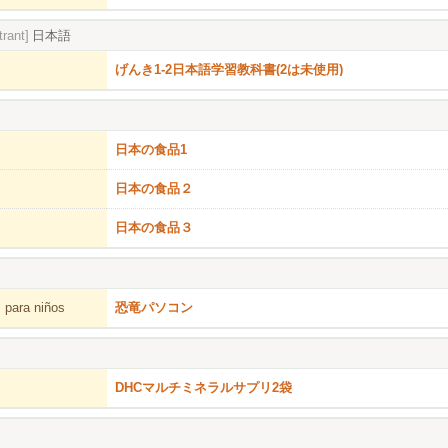
trant]
日本語
げんき1-2日本語学習教科書(2は未使用)
日本の食品1
日本の食品２
日本の食品３
 para niños
恐竜パソコン
DHCマルチミネラルサプリ2袋