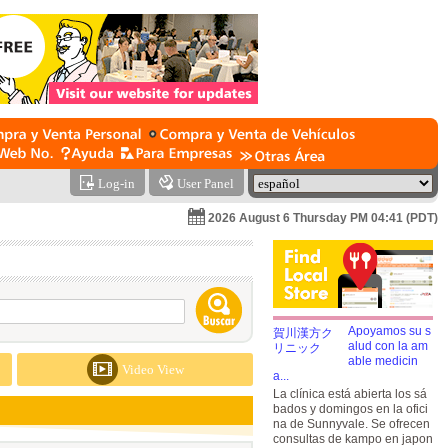
Log-in
User Panel
2026 August 6 Thursday PM 04:41 (PDT)
Apoyamos su s
alud con la am
able medicin
Video View
a...
La clínica está abierta los sá
bados y domingos en la ofici
na de Sunnyvale. Se ofrecen
consultas de kampo en japon