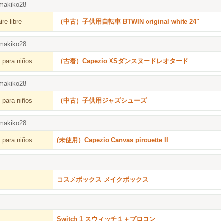
makiko28
re libre
（中古）子供用自転車 BTWIN original white 24"
makiko28
 para niños
（古着）Capezio XSダンスヌードレオタード
makiko28
 para niños
（中古）子供用ジャズシューズ
makiko28
 para niños
(未使用）Capezio Canvas pirouette II
コスメボックス メイクボックス
Switch 1 スウィッチ１＋プロコン