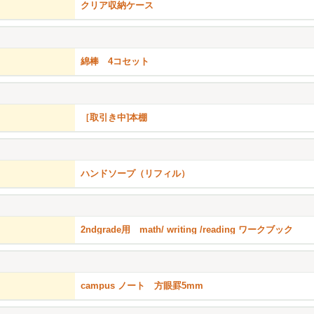
クリア収納ケース
綿棒 4コセット
［取引き中]本棚
ハンドソープ（リフィル）
2ndgrade用 math/ writing /reading ワークブック
campus ノート 方眼罫5mm