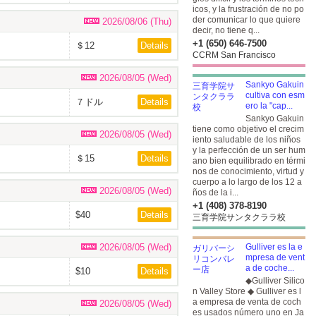
icos, y la frustración de no po
der comunicar lo que quiere
2026/08/06 (Thu)
decir, no tiene q...
+1 (650) 646-7500
＄12
Details
CCRM San Francisco
2026/08/05 (Wed)
Sankyo Gakuin
cultiva con esm
７ドル
Details
ero la "cap...
Sankyo Gakuin
tiene como objetivo el crecim
2026/08/05 (Wed)
iento saludable de los niños
y la perfección de un ser hum
＄15
Details
ano bien equilibrado en térmi
nos de conocimiento, virtud y
cuerpo a lo largo de los 12 a
2026/08/05 (Wed)
ños de la i...
+1 (408) 378-8190
$40
Details
三育学院サンタクララ校
2026/08/05 (Wed)
Gulliver es la e
mpresa de vent
a de coche...
$10
Details
◆Gulliver Silico
n Valley Store ◆ Gulliver es l
a empresa de venta de coch
2026/08/05 (Wed)
es usados número uno en Ja