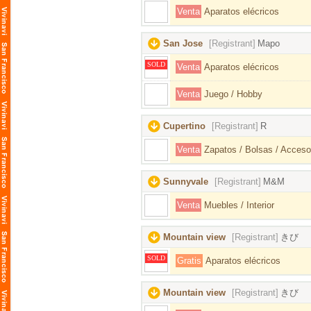
Venta
Aparatos elécricos
San Jose
[Registrant]
Mapo
SOLD
Venta
Aparatos elécricos
Venta
Juego / Hobby
Cupertino
[Registrant]
R
Venta
Zapatos / Bolsas / Acceso
Sunnyvale
[Registrant]
M&M
Venta
Muebles / Interior
Mountain view
[Registrant]
きび
SOLD
Gratis
Aparatos elécricos
Mountain view
[Registrant]
きび