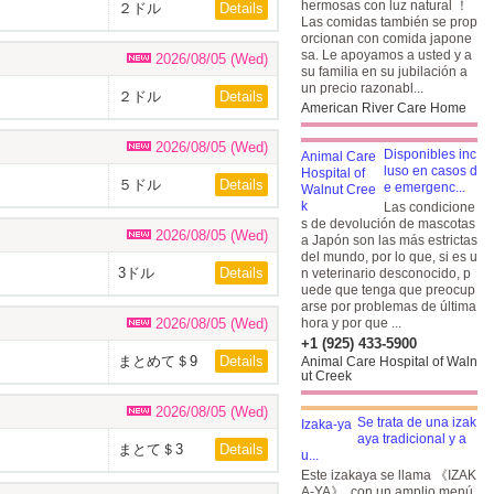
hermosas con luz natural ！
２ドル
Details
Las comidas también se prop
orcionan con comida japone
sa. Le apoyamos a usted y a
2026/08/05 (Wed)
su familia en su jubilación a
un precio razonabl...
２ドル
Details
American River Care Home
2026/08/05 (Wed)
Disponibles inc
luso en casos d
５ドル
Details
e emergenc...
Las condicione
s de devolución de mascotas
2026/08/05 (Wed)
a Japón son las más estrictas
del mundo, por lo que, si es u
3ドル
Details
n veterinario desconocido, p
uede que tenga que preocup
arse por problemas de última
2026/08/05 (Wed)
hora y por que ...
+1 (925) 433-5900
まとめて＄9
Details
Animal Care Hospital of Waln
ut Creek
2026/08/05 (Wed)
Se trata de una izak
aya tradicional y a
まとて＄3
Details
u...
Este izakaya se llama 《IZAK
A-YA》, con un amplio menú