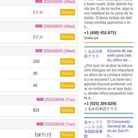
2026/08/05 (Wed)
y buen sushi. Está abierto ha
sta las 11 de la noche, algo p
1ドル
Details
oco habitual en la zona de la
bahía. Si tiene antojo de deli
ciosa comida japonesa o ec
2026/08/05 (Wed)
h...
+1 (408) 452-8751
2ドル
Details
Izaka-ya
2026/08/05 (Wed)
Escuela de jap
onés para beb
és, niños de ...
150
Details
¿Por qué no probar la educa
ción bilingüe en los important
30
Details
es años de la primera infanci
a y la escuela? La clase de j
aponés Kurumi pretende cre
40
Details
ar un entorno en el que todo
s, desde niños pequeños has
ta a...
2026/08/04 (Tue)
+1 (925) 289-8296
くるみ日本語クラス
$15
Details
El Consulado
2026/08/04 (Tue)
General de Jap
ón en San Fr
【値下げ】
Details
a...