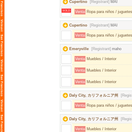
Cupertino
[Registrant]
MAI
SOLD
Venta
Ropa para niños / juguetes
Cupertino
[Registrant]
MAI
Venta
Ropa para niños / juguetes
Emeryville
[Registrant]
maho
Venta
Muebles / Interior
Venta
Muebles / Interior
Venta
Muebles / Interior
Daly City, カリフォルニア州
[Regis
Venta
Ropa para niños / juguetes
Daly City, カリフォルニア州
[Regis
Venta
Muebles / Interior