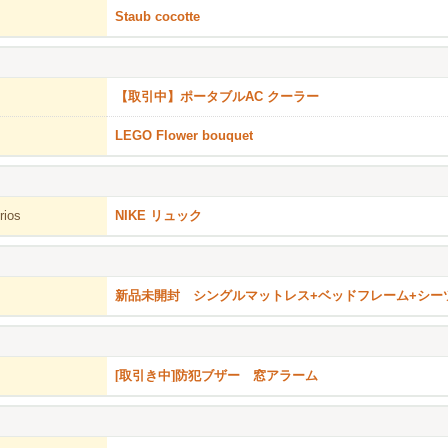
Staub cocotte
【取引中】ポータブルAC クーラー
LEGO Flower bouquet
rios
NIKE リュック
新品未開封 シングルマットレス+ベッドフレーム+シー
[取引き中]防犯ブザー 窓アラーム