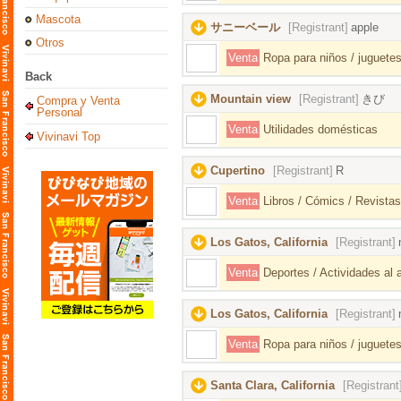
Mascota
サニーベール
[Registrant]
apple
Otros
Venta
Ropa para niños / juguetes
Back
Mountain view
[Registrant]
きび
Compra y Venta
Personal
Venta
Utilidades domésticas
Vivinavi Top
Cupertino
[Registrant]
R
Venta
Libros / Cómics / Revistas
Los Gatos, California
[Registrant]
Venta
Deportes / Actividades al ai
Los Gatos, California
[Registrant]
Venta
Ropa para niños / juguetes
Santa Clara, California
[Registrant