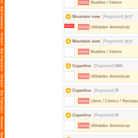
Venta
Muebles / Interior
Mountain view
[Registrant]
きび
SOLD
Venta
Utilidades domésticas
Mountain view
[Registrant]
きび
Venta
Muebles / Interior
Cupertino
[Registrant]
MAI
Venta
Utilidades domésticas
Cupertino
[Registrant]
R
Venta
Libros / Cómics / Revistas
Cupertino
[Registrant]
R
Venta
Utilidades domésticas