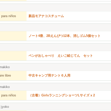
 para niños
新品モアナコスチューム
ノート4冊、2Bえんぴつ12本、消しゴム5個セット
ペンがおしゃべり えいご絵じてん セット
makiko
re libre
中古キャンプ用テント６人用
makiko
 para niños
（古着）GirlsランニングショーツLサイズ x 2
]
jyoko