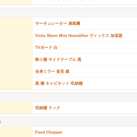
サーキュレーター 扇風機
Vicks Warm Mist Humidifier ヴィックス 加湿器
TVボード 白
飾り棚 サイドテーブル 黒
全身ミラー 姿見 鏡
黒 棚 キャビネット 収納棚
収納棚 ラック
6
Food Chopper