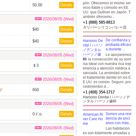
pón. Ofrecemos el mismo ser
50.00
Details
vicio fiable y cómodo en EE.
UU. que Gulliver en Japón. T
ambién ofrecemo...
2026/08/05 (Wed)
+1 (888) 585-8813
ガリバーシリコンバレー店
$40
Details
De confianza y
$40
Details
probada eficaci
a durante ...
Le apoyaremos
2026/08/05 (Wed)
en la consecución de su sonr
isa ideal con nuestra rica exp
＄3
Details
eriencia y atención médica a
vanzada. La ansiedad sobre
el tratamiento dental en los E
2026/08/05 (Wed)
E.UU. es común. Seguro, pro
cedimientos d...
ツ
650
Details
+1 (408) 354-1717
Harsono Dental / ハーソノデ
ンタル ハーソノ歯科
2026/08/05 (Wed)
0ドル
Details
Somos una resi
dencia de anci
anos con más...
2026/08/05 (Wed)
Las habitacion
es son totalmente privadas y