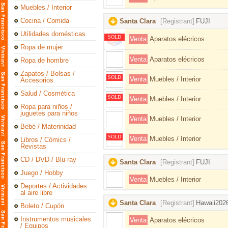
Muebles / Interior
Cocina / Comida
Santa Clara
[Registrant]
FUJI
Utilidades domésticas
SOLD
Venta
Aparatos elécricos
Ropa de mujer
Venta
Aparatos elécricos
Ropa de hombre
Zapatos / Bolsas /
SOLD
Venta
Muebles / Interior
Accesorios
Salud / Cosmética
SOLD
Venta
Muebles / Interior
Ropa para niños /
juguetes para niños
Venta
Muebles / Interior
Bebé / Materinidad
SOLD
Venta
Muebles / Interior
Libros / Cómics /
Revistas
CD / DVD / Blu-ray
Santa Clara
[Registrant]
FUJI
Juego / Hobby
Venta
Muebles / Interior
Deportes / Actividades
al aire libre
Santa Clara
[Registrant]
Hawaii202
Boleto / Cupón
Instrumentos musicales
Venta
Aparatos elécricos
/ Equipos