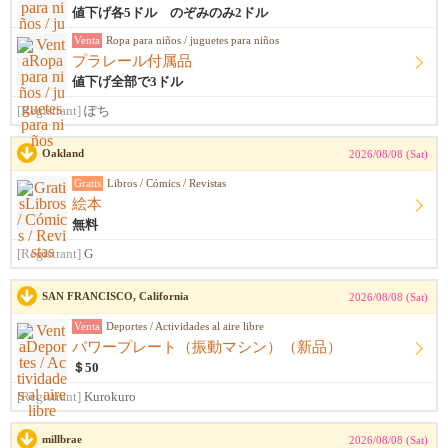
値下げ各5ドル のぞみのみ2ドル
Venta
Ropa para niños / juguetes para niños
プラレール付属品
値下げ全部で3ドル
[Registrant]
ぽち
Oakland
2026/08/08 (Sat)
Gratis
Libros / Cómics / Revistas
絵本
無料
[Registrant]
G
SAN FRANCISCO, California
2026/08/08 (Sat)
Venta
Deportes / Actividades al aire libre
パワープレート（振動マシン）（新品）
＄50
[Registrant]
Kurokuro
millbrae
2026/08/08 (Sat)