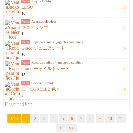
Venta
Juego / Hobby
LEGO
10
Venta
Aparatos elécricos
フロアランプ
1
Venta
Ropa para niños / juguetes para niños
Graco ジュニアシート
10
Venta
Ropa para niños / juguetes para niños
Graco チャイルドシート
15
Venta
Cocina / Comida
皿 CORELLE 色々
5
[Registrant]
Kate
1/45
1
2
3
4
5
6
7
8
9
10
11
>
>>