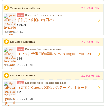
Mountain View, California
2026/08/06 (Thu)
Venta
Deportes / Actividades al aire libre
子供用の剣道の竹刀2つ
$20.00
[Registrant]
IC
Los Gatos, California
2026/08/06 (Thu)
Venta
Deportes / Actividades al aire libre
（中古）子供用自転車 BTWIN original white 24"
$80
[Registrant]
makiko28
Los Gatos, California
2026/08/06 (Thu)
Venta
Ropa para niños / juguetes para niños
（古着）Capezio XSダンスヌードレオタード
$５
[Registrant]
makiko28