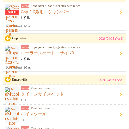
Venta
Ropa para niños / juguetes para niños
Gap 5.6歳用 ジャンパー
SOLD
1ドル
[Registrant]
MAI
Cupertino
2026/08/05 (Wed)
Venta
Ropa para niños / juguetes para niños
ローラースケート サイズ1
2ドル
[Registrant]
MAI
Emeryville
2026/08/05 (Wed)
Venta
Muebles / Interior
クイーンサイズベッド
150
Venta
Muebles / Interior
ハイスツール
30
Venta
Muebles / Interior