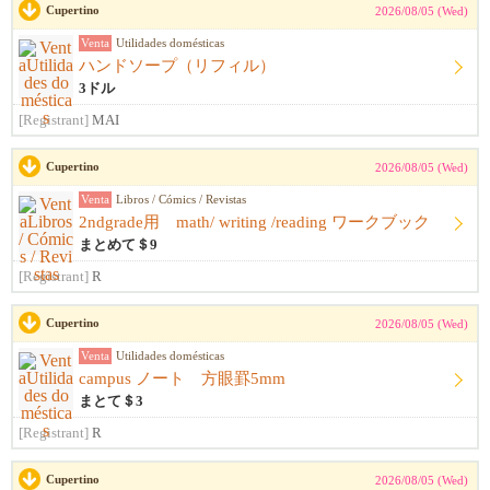
Cupertino
2026/08/05 (Wed)
Venta
Utilidades domésticas
ハンドソープ（リフィル）
3ドル
[Registrant]
MAI
Cupertino
2026/08/05 (Wed)
Venta
Libros / Cómics / Revistas
2ndgrade用 math/ writing /reading ワークブック
まとめて＄9
[Registrant]
R
Cupertino
2026/08/05 (Wed)
Venta
Utilidades domésticas
campus ノート 方眼罫5mm
まとて＄3
[Registrant]
R
Cupertino
2026/08/05 (Wed)