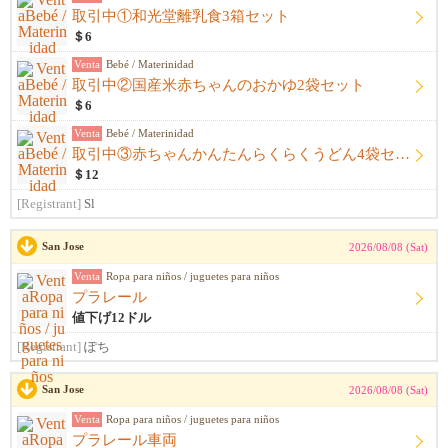
取引中①和光堂離乳食3箱セット
＄6
Venta
Bebé / Materinidad
取引中②国産米赤ちゃんのおかゆ2袋セット
＄6
Venta
Bebé / Materinidad
取引中③赤ちゃんかんたんらくらくうどん4袋セット
＄12
[Registrant]
Sl
San Jose
2026/08/08 (Sat)
Venta
Ropa para niños / juguetes para niños
プラレール
値下げ12ドル
[Registrant]
ぽち
San Jose
2026/08/08 (Sat)
Venta
Ropa para niños / juguetes para niños
プラレール車両