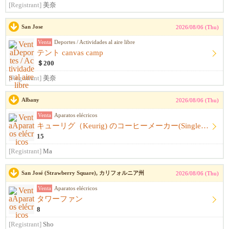
[Registrant]
美奈
San Jose
2026/08/06 (Thu)
Venta
Deportes / Actividades al aire libre
テント canvas camp
＄200
[Registrant]
美奈
Albany
2026/08/06 (Thu)
Venta
Aparatos elécricos
キューリグ（Keurig) のコーヒーメーカー(Single Serve Coffee) Maker
15
[Registrant]
Ma
San José (Strawberry Square), カリフォルニア州
2026/08/06 (Thu)
Venta
Aparatos elécricos
タワーファン
8
[Registrant]
Sho