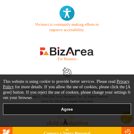
Vivinavi is constantly making efforts to
improve accessibility.
- For Business -
This website is using cookie to provide better services. Please read
Privacy
Contact Us
Starter Guide
FAQ
Policy
for more details. If you allow the use of cookies, please click the [A
Terms of Use
Trademark / Copyright
Privacy Policy
gree] button. If you reject the use of cookies, please change your settings fr
Copyright © 1999-2026 Vivid Navigation, Inc. All Rights Reserved.
om your browser.
Server US (45) @ Los Angeles Data Center
Compra y Venta Personal