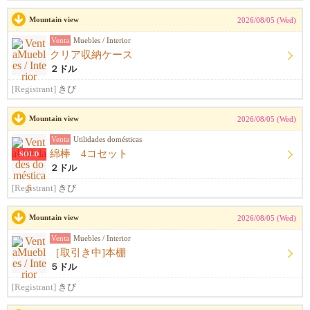
Mountain view
2026/08/05 (Wed)
Venta
Muebles / Interior
クリア収納ケース
２ドル
[Registrant]
きび
Mountain view
2026/08/05 (Wed)
Venta
Utilidades domésticas
綿棒 4コセット
SOLD
２ドル
[Registrant]
きび
Mountain view
2026/08/05 (Wed)
Venta
Muebles / Interior
［取引き中]本棚
５ドル
[Registrant]
きび