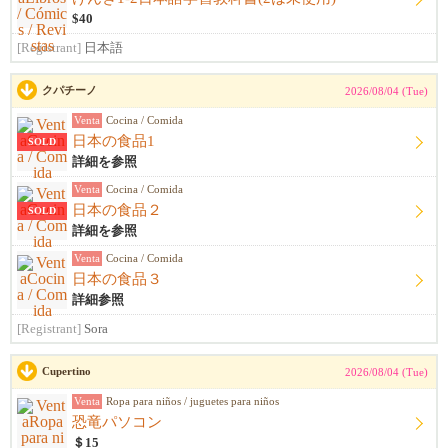
$40
[Registrant]
日本語
クパチーノ
2026/08/04 (Tue)
Venta
Cocina / Comida
日本の食品1
SOLD
詳細を参照
Venta
Cocina / Comida
日本の食品２
SOLD
詳細を参照
Venta
Cocina / Comida
日本の食品３
詳細参照
[Registrant]
Sora
Cupertino
2026/08/04 (Tue)
Venta
Ropa para niños / juguetes para niños
恐竜パソコン
＄15