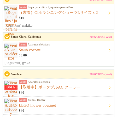
Venta
Ropa para niños / juguetes para niños
（古着）GirlsランニングショーツLサイズ x 2
$10
[Registrant]
makiko
Santa Clara, California
2026/08/05 (Wed)
Venta
Aparatos elécricos
Staub cocotte
50.00
[Registrant]
jyoko
San Jose
2026/08/05 (Wed)
Venta
Aparatos elécricos
【取引中】ポータブルAC クーラー
SOLD
$40
Venta
Juego / Hobby
LEGO Flower bouquet
$40