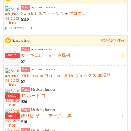
Venta
Aparatos elécricos
Switch 1 スウィッチ１＋プロコン
$110
[Registrant]
FUJI
Santa Clara
2026/08/06 (Thu)
Venta
Aparatos elécricos
サーキュレーター 扇風機
SOLD
$7
Venta
Aparatos elécricos
Vicks Warm Mist Humidifier ヴィックス 加湿器
$7
Venta
Muebles / Interior
TVボード 白
SOLD
$20
Venta
Muebles / Interior
飾り棚 サイドテーブル 黒
SOLD
$10
Venta
Muebles / Interior