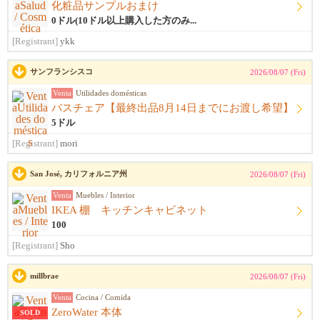
化粧品サンプルおまけ
0ドル(10ドル以上購入した方のみ...
[Registrant]
ykk
サンフランシスコ
2026/08/07 (Fri)
Venta
Utilidades domésticas
バスチェア【最終出品8月14日までにお渡し希望】
5ドル
[Registrant]
mori
San José, カリフォルニア州
2026/08/07 (Fri)
Venta
Muebles / Interior
IKEA 棚 キッチンキャビネット
100
[Registrant]
Sho
millbrae
2026/08/07 (Fri)
Venta
Cocina / Comida
ZeroWater 本体
SOLD