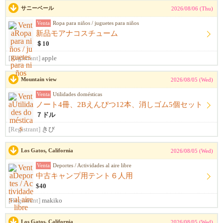
サニーベール
2026/08/06 (Thu)
Venta
Ropa para niños / juguetes para niños
新品モアナコスチューム
＄10
[Registrant]
apple
Mountain view
2026/08/05 (Wed)
Venta
Utilidades domésticas
ノート4冊、2Bえんぴつ12本、消しゴム5個セット
７ドル
[Registrant]
きび
Los Gatos, California
2026/08/05 (Wed)
Venta
Deportes / Actividades al aire libre
中古キャンプ用テント６人用
$40
[Registrant]
makiko
Los Gatos, California
2026/08/05 (Wed)