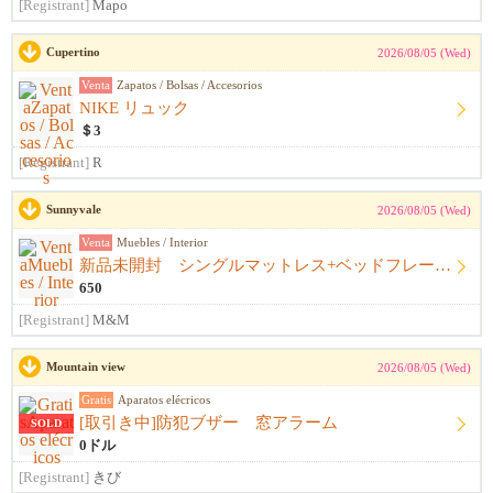
[Registrant]
Mapo
Cupertino
2026/08/05 (Wed)
Venta
Zapatos / Bolsas / Accesorios
NIKE リュック
＄3
[Registrant]
R
Sunnyvale
2026/08/05 (Wed)
Venta
Muebles / Interior
新品未開封 シングルマットレス+ベッドフレーム+シーツ
650
[Registrant]
M&M
Mountain view
2026/08/05 (Wed)
Gratis
Aparatos elécricos
[取引き中]防犯ブザー 窓アラーム
SOLD
0ドル
[Registrant]
きび