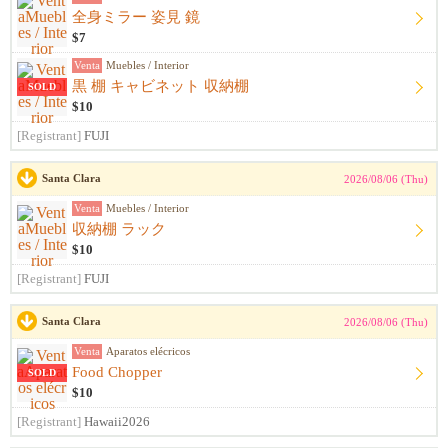
全身ミラー 姿見 鏡
$7
Venta
Muebles / Interior
黒 棚 キャビネット 収納棚
SOLD
$10
[Registrant]
FUJI
Santa Clara
2026/08/06 (Thu)
Venta
Muebles / Interior
収納棚 ラック
$10
[Registrant]
FUJI
Santa Clara
2026/08/06 (Thu)
Venta
Aparatos elécricos
Food Chopper
SOLD
$10
[Registrant]
Hawaii2026