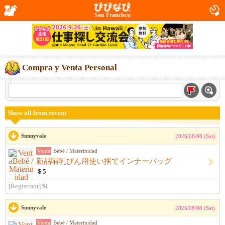
San Francisco
Compra y Venta Personal
Show all from recent
Sunnyvale
2026/08/08 (Sat)
Venta
Bebé / Materinidad
新品哺乳びん用使い捨てインナーバッグ
＄5
[Registrant]
SI
Sunnyvale
2026/08/08 (Sat)
Venta
Bebé / Materinidad