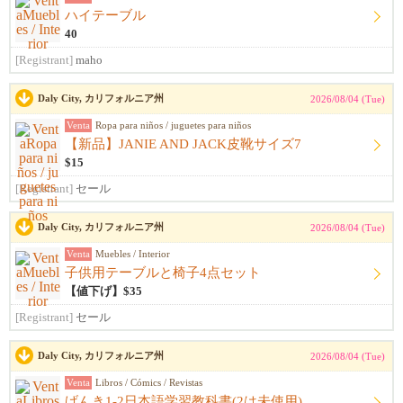
ハイテーブル
40
[Registrant]
maho
Daly City, カリフォルニア州
2026/08/04 (Tue)
Venta
Ropa para niños / juguetes para niños
【新品】JANIE AND JACK皮靴サイズ7
$15
[Registrant]
セール
Daly City, カリフォルニア州
2026/08/04 (Tue)
Venta
Muebles / Interior
子供用テーブルと椅子4点セット
【値下げ】$35
[Registrant]
セール
Daly City, カリフォルニア州
2026/08/04 (Tue)
Venta
Libros / Cómics / Revistas
げんき1-2日本語学習教科書(2は未使用)