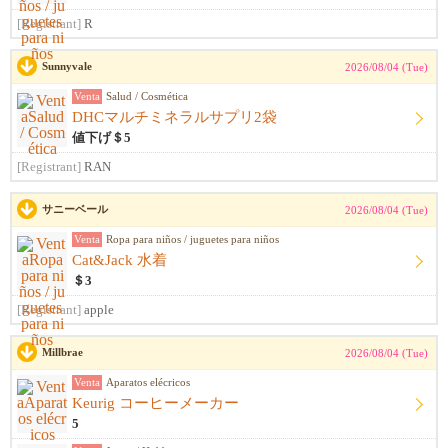
[Registrant]
R
Sunnyvale
2026/08/04 (Tue)
Venta
Salud / Cosmética
DHCマルチミネラルサプリ2袋
値下げ＄5
[Registrant]
RAN
サニーベール
2026/08/04 (Tue)
Venta
Ropa para niños / juguetes para niños
Cat&Jack 水着
＄3
[Registrant]
apple
Millbrae
2026/08/04 (Tue)
Venta
Aparatos elécricos
Keurig コーヒーメーカー
5