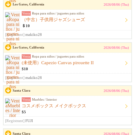
Los Gatos, California
2026/08/06 (Thu)
Venta
Ropa para niños / juguetes para niños
（中古）子供用ジャズシューズ
＄10
[Registrant]
makiko28
Los Gatos, California
2026/08/06 (Thu)
Venta
Ropa para niños / juguetes para niños
(未使用）Capezio Canvas pirouette II
$10
[Registrant]
makiko28
Santa Clara
2026/08/06 (Thu)
Venta
Muebles / Interior
コスメボックス メイクボックス
$5
[Registrant]
FUJI
Santa Clara
2026/08/06 (Thu)