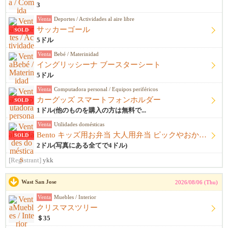
3
Venta
Deportes / Actividades al aire libre
サッカーゴール
SOLD
5ドル
Venta
Bebé / Materinidad
イングリッシーナ ブースターシート
5ドル
Venta
Computadora personal / Equipos periféricos
カーグッズ スマートフォンホルダー
SOLD
1ドル(他のものを購入の方は無料で...
Venta
Utilidades domésticas
Bento キッズ用お弁当 大人用弁当 ピックやおかずカップ他
SOLD
2ドル(写真にある全てで4ドル)
[Registrant]
ykk
Wast San Jose
2026/08/06 (Thu)
Venta
Muebles / Interior
クリスマスツリー
＄35