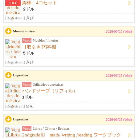
綿棒 4コセット
SOLD
２ドル
[Registrant]
きび
Mountain view
2026/08/05 (Wed)
Venta
Muebles / Interior
［取引き中]本棚
５ドル
[Registrant]
きび
Cupertino
2026/08/05 (Wed)
Venta
Utilidades domésticas
ハンドソープ（リフィル）
3ドル
[Registrant]
MAI
Cupertino
2026/08/05 (Wed)
Venta
Libros / Cómics / Revistas
2ndgrade用 math/ writing /reading ワークブック