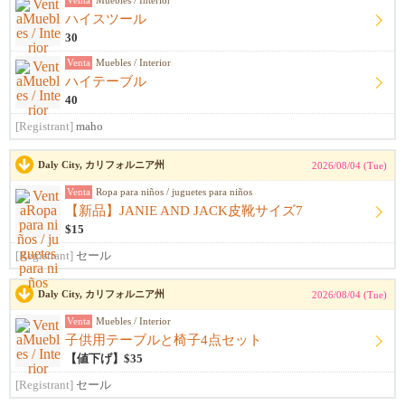
Venta
Muebles / Interior
ハイスツール
30
Venta
Muebles / Interior
ハイテーブル
40
[Registrant]
maho
Daly City, カリフォルニア州
2026/08/04 (Tue)
Venta
Ropa para niños / juguetes para niños
【新品】JANIE AND JACK皮靴サイズ7
$15
[Registrant]
セール
Daly City, カリフォルニア州
2026/08/04 (Tue)
Venta
Muebles / Interior
子供用テーブルと椅子4点セット
【値下げ】$35
[Registrant]
セール