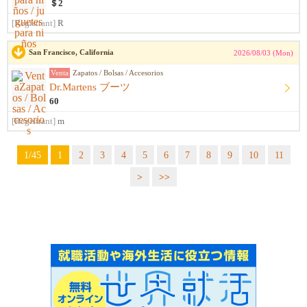
＄2
[Registrant]
R
San Francisco, California
2026/08/03 (Mon)
Venta
Zapatos / Bolsas / Accesorios
Dr.Martens ブーツ
60
[Registrant]
m
1/45
1
2
3
4
5
6
7
8
9
10
11
>
>>