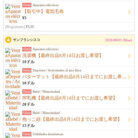
Venta
Aparatos elécricos
【取引中】電気毛布
$5
[Registrant]
FUJI
サンフランシスコ
2026/08/03 (Mon)
Venta
Aparatos elécricos
洗濯機【最終出品8月14日お渡し希望】
10ドル
Venta
Deportes / Actividades al aire libre
パターマット【最終出品8月14日までにお渡し希望】
10ドル
Venta
Bebé / Materinidad
搾乳機【最終出品8月14日までにお渡し希望】
20ドル
Venta
Bebé / Materinidad
抱っこ紐【最終出品8月14日までにお渡し希望】
15ドル
Venta
Utilidades domésticas