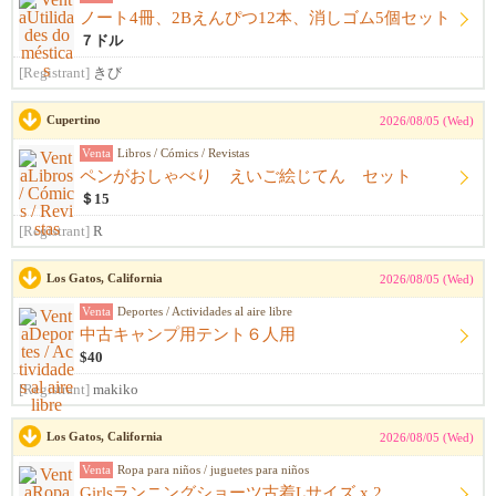
ノート4冊、2Bえんぴつ12本、消しゴム5個セット
７ドル
[Registrant]
きび
Cupertino
2026/08/05 (Wed)
Venta
Libros / Cómics / Revistas
ペンがおしゃべり えいご絵じてん セット
＄15
[Registrant]
R
Los Gatos, California
2026/08/05 (Wed)
Venta
Deportes / Actividades al aire libre
中古キャンプ用テント６人用
$40
[Registrant]
makiko
Los Gatos, California
2026/08/05 (Wed)
Venta
Ropa para niños / juguetes para niños
Girlsランニングショーツ古着Lサイズ x 2