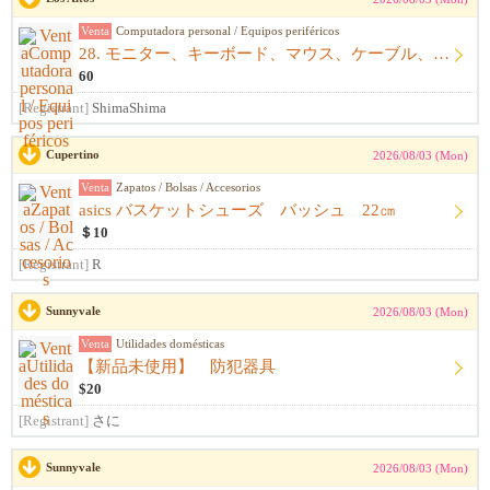
Venta
Computadora personal / Equipos periféricos
28. モニター、キーボード、マウス、ケーブル、アームレスト一式
60
[Registrant]
ShimaShima
Cupertino
2026/08/03 (Mon)
Venta
Zapatos / Bolsas / Accesorios
asics バスケットシューズ バッシュ 22㎝
＄10
[Registrant]
R
Sunnyvale
2026/08/03 (Mon)
Venta
Utilidades domésticas
【新品未使用】 防犯器具
$20
[Registrant]
さに
Sunnyvale
2026/08/03 (Mon)