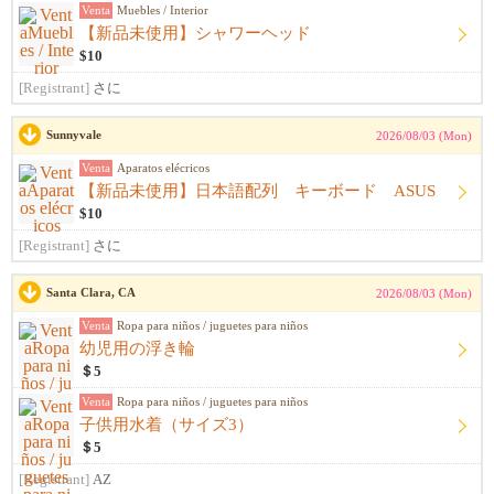
Venta
Muebles / Interior
【新品未使用】シャワーヘッド
$10
[Registrant]
さに
Sunnyvale
2026/08/03 (Mon)
Venta
Aparatos elécricos
【新品未使用】日本語配列 キーボード ASUS
$10
[Registrant]
さに
Santa Clara, CA
2026/08/03 (Mon)
Venta
Ropa para niños / juguetes para niños
幼児用の浮き輪
＄5
Venta
Ropa para niños / juguetes para niños
子供用水着（サイズ3）
＄5
[Registrant]
AZ