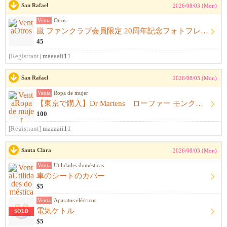
San Rafael
2026/08/03 (Mon)
Venta
Otros
嵐 ファンクラブ会員限定 20周年記念フォトフレーム
45
[Registrant]
maaaaii11
San Rafael
2026/08/03 (Mon)
Venta
Ropa de mujer
【東京で購入】Dr Martens ローファー モンクストラップ 黒 サイズ23.5cm〜24.0cm ドクターマーチン
100
[Registrant]
maaaaii11
Santa Clara
2026/08/03 (Mon)
Venta
Utilidades domésticas
車のシートのカバー
$5
Venta
Aparatos elécricos
電気ケトル
SOLD
$5