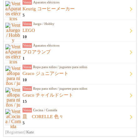
Venta
Aparatos elécricos
Keurig コーヒーメーカー
5
Venta
Juego / Hobby
LEGO
10
Venta
Aparatos elécricos
フロアランプ
1
Venta
Ropa para niños / juguetes para niños
Graco ジュニアシート
10
Venta
Ropa para niños / juguetes para niños
Graco チャイルドシート
15
Venta
Cocina / Comida
皿 CORELLE 色々
5
[Registrant]
Kate