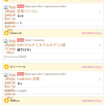
Venta
Ropa para niños / juguetes para niños
恐竜パソコン
＄20
[Registrant]
R
Sunnyvale
2026/08/04 (Tue)
Venta
Salud / Cosmética
DHCマルチミネラルサプリ2袋
値下げ＄5
[Registrant]
RAN
サニーベール
2026/08/04 (Tue)
Venta
Ropa para niños / juguetes para niños
Cat&Jack 水着
＄3
[Registrant]
apple
Millbrae
2026/08/04 (Tue)