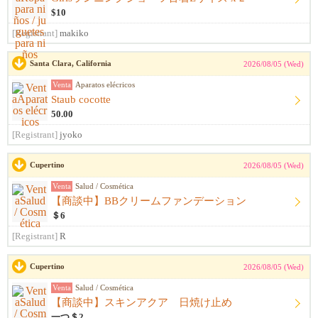
$10
[Registrant]
makiko
Santa Clara, California
2026/08/05 (Wed)
Venta
Aparatos elécricos
Staub cocotte
50.00
[Registrant]
jyoko
Cupertino
2026/08/05 (Wed)
Venta
Salud / Cosmética
【商談中】BBクリームファンデーション
＄6
[Registrant]
R
Cupertino
2026/08/05 (Wed)
Venta
Salud / Cosmética
【商談中】スキンアクア 日焼け止め
一つ＄2