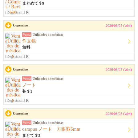
まとめて＄9
[Registrant]
R
Cupertino
2026/08/05 (Wed)
Venta
Utilidades domésticas
作文帳
無料
[Registrant]
R
Cupertino
2026/08/05 (Wed)
Venta
Utilidades domésticas
ノート
各＄1
[Registrant]
R
Cupertino
2026/08/05 (Wed)
Venta
Utilidades domésticas
campus ノート 方眼罫5mm
まとて＄3