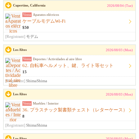
Cupertino, California
2026/08/04 (Tue)
Venta
Aparatos elécricos
ケーブルモデムWi-Fi
$50
[Registrant]
モデム
Los Altos
2026/08/03 (Mon)
Venta
Deportes / Actividades al aire libre
62. 自転車ヘルメット、鍵、ライト等セット
15
[Registrant]
ShimaShima
Los Altos
2026/08/03 (Mon)
Venta
Muebles / Interior
36. プラスチック製書類チェスト（レターケース）
8
[Registrant]
ShimaShima
Los Altos
2026/08/03 (Mon)