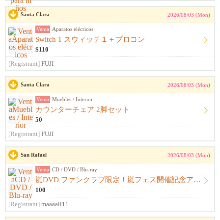
Santa Clara
2026/08/03 (Mon)
Venta
Aparatos elécricos
Switch 1 スウィッチ１＋プロコン
$110
[Registrant]
FUJI
Santa Clara
2026/08/03 (Mon)
Venta
Muebles / Interior
カウンターチェア 2脚セット
50
[Registrant]
FUJI
San Rafael
2026/08/03 (Mon)
Venta
CD / DVD / Blu-ray
嵐DVD ファンクラブ限定！嵐フェス開催記念アルバム ウラ嵐マニア CD４枚組
100
[Registrant]
maaaaii11