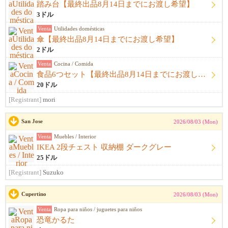
踏み台【最終出品8月14日までにお渡し希望】
3ドル
Venta
Utilidades domésticas
傘【最終出品8月14日までにお渡し希望】
2ドル
Venta
Cocina / Comida
食品6つセット【最終出品8月14日までにお渡し希望】
20ドル
[Registrant]
mori
San Jose
2026/08/03 (Mon)
Venta
Muebles / Interior
IKEA 2段チェスト 収納棚 ダークグレー
25ドル
[Registrant]
Suzuko
Cupertino
2026/08/03 (Mon)
Venta
Ropa para niños / juguetes para niños
恐竜かるた