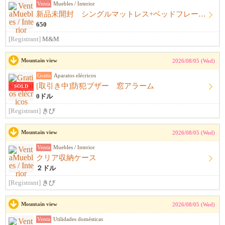
Venta
Muebles / Interior
新品未開封 シングルマットレス+ベッドフレーム+シーツ
650
[Registrant]
M&M
Mountain view
2026/08/05 (Wed)
Gratis
Aparatos elécricos
[取引き中]防犯ブザー 窓アラーム
SOLD
0ドル
[Registrant]
きび
Mountain view
2026/08/05 (Wed)
Venta
Muebles / Interior
クリア収納ケース
２ドル
[Registrant]
きび
Mountain view
2026/08/05 (Wed)
Venta
Utilidades domésticas