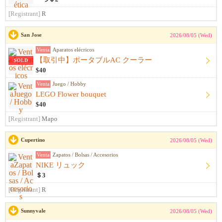
[Registrant]
R
San Jose
2026/08/05 (Wed)
Venta
Aparatos elécricos
【取引中】ポータブルAC クーラー
SOLD
$40
Venta
Juego / Hobby
LEGO Flower bouquet
$40
[Registrant]
Mapo
Cupertino
2026/08/05 (Wed)
Venta
Zapatos / Bolsas / Accesorios
NIKE リュック
＄3
[Registrant]
R
Sunnyvale
2026/08/05 (Wed)