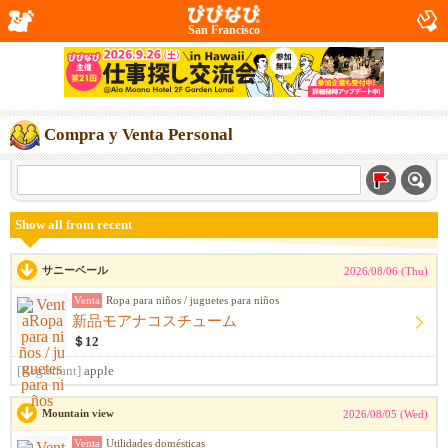
San Francisco
Compra y Venta Personal
Show all from recent
サニーベール
2026/08/06 (Thu)
Venta
Ropa para niños / juguetes para niños
新品モアナコスチューム
＄12
[Registrant]
apple
Mountain view
2026/08/05 (Wed)
Venta
Utilidades domésticas