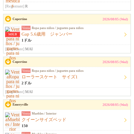
[Registrant]
R
Cupertino
2026/08/05 (Wed)
Venta
Ropa para niños / juguetes para niños
Gap 5.6歳用 ジャンパー
SOLD
1ドル
[Registrant]
MAI
Cupertino
2026/08/05 (Wed)
Venta
Ropa para niños / juguetes para niños
ローラースケート サイズ1
2ドル
[Registrant]
MAI
Emeryville
2026/08/05 (Wed)
Venta
Muebles / Interior
クイーンサイズベッド
150