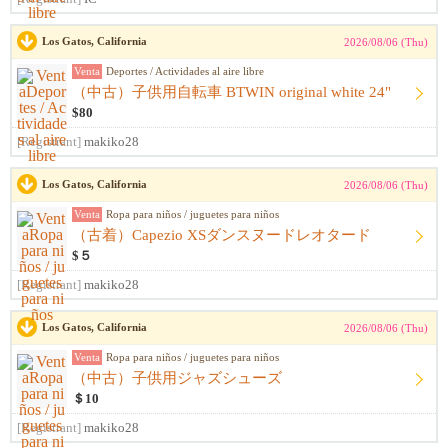
Los Gatos, California
2026/08/06 (Thu)
Venta
Deportes / Actividades al aire libre
（中古）子供用自転車 BTWIN original white 24"
$80
[Registrant]
makiko28
Los Gatos, California
2026/08/06 (Thu)
Venta
Ropa para niños / juguetes para niños
（古着）Capezio XSダンスヌードレオタード
$５
[Registrant]
makiko28
Los Gatos, California
2026/08/06 (Thu)
Venta
Ropa para niños / juguetes para niños
（中古）子供用ジャズシューズ
＄10
[Registrant]
makiko28