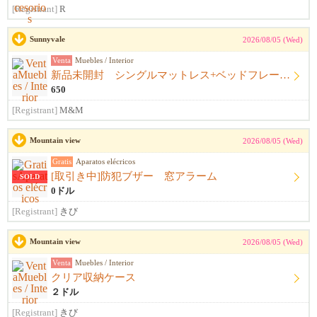
[Registrant]
R
Sunnyvale
2026/08/05 (Wed)
Venta
Muebles / Interior
新品未開封 シングルマットレス+ベッドフレーム+シーツ
650
[Registrant]
M&M
Mountain view
2026/08/05 (Wed)
Gratis
Aparatos elécricos
[取引き中]防犯ブザー 窓アラーム
SOLD
0ドル
[Registrant]
きび
Mountain view
2026/08/05 (Wed)
Venta
Muebles / Interior
クリア収納ケース
２ドル
[Registrant]
きび