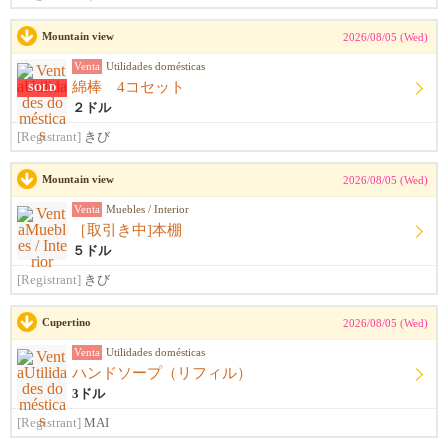
Mountain view
2026/08/05 (Wed)
Venta
Utilidades domésticas
綿棒 4コセット
SOLD
２ドル
[Registrant]
きび
Mountain view
2026/08/05 (Wed)
Venta
Muebles / Interior
［取引き中]本棚
５ドル
[Registrant]
きび
Cupertino
2026/08/05 (Wed)
Venta
Utilidades domésticas
ハンドソープ（リフィル）
3ドル
[Registrant]
MAI