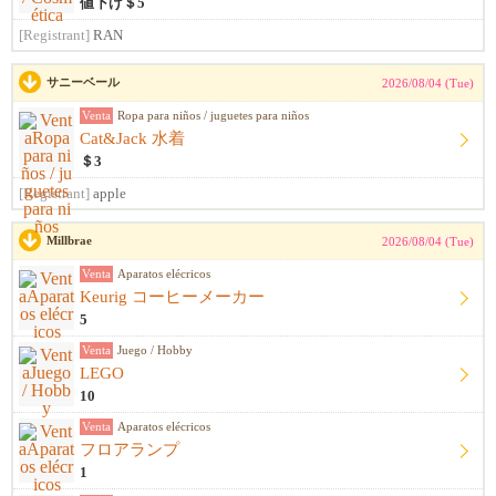
値下げ＄5
[Registrant]
RAN
サニーベール
2026/08/04 (Tue)
Venta
Ropa para niños / juguetes para niños
Cat&Jack 水着
＄3
[Registrant]
apple
Millbrae
2026/08/04 (Tue)
Venta
Aparatos elécricos
Keurig コーヒーメーカー
5
Venta
Juego / Hobby
LEGO
10
Venta
Aparatos elécricos
フロアランプ
1