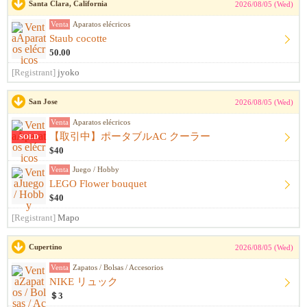
Santa Clara, California
2026/08/05 (Wed)
Venta
Aparatos elécricos
Staub cocotte
50.00
[Registrant]
jyoko
San Jose
2026/08/05 (Wed)
Venta
Aparatos elécricos
【取引中】ポータブルAC クーラー
SOLD
$40
Venta
Juego / Hobby
LEGO Flower bouquet
$40
[Registrant]
Mapo
Cupertino
2026/08/05 (Wed)
Venta
Zapatos / Bolsas / Accesorios
NIKE リュック
＄3