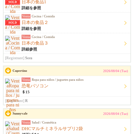
日本の食品1
SOLD
詳細を参照
Venta
Cocina / Comida
日本の食品２
SOLD
詳細を参照
Venta
Cocina / Comida
日本の食品３
詳細参照
[Registrant]
Sora
Cupertino
2026/08/04 (Tue)
Venta
Ropa para niños / juguetes para niños
恐竜パソコン
＄15
[Registrant]
R
Sunnyvale
2026/08/04 (Tue)
Venta
Salud / Cosmética
DHCマルチミネラルサプリ2袋