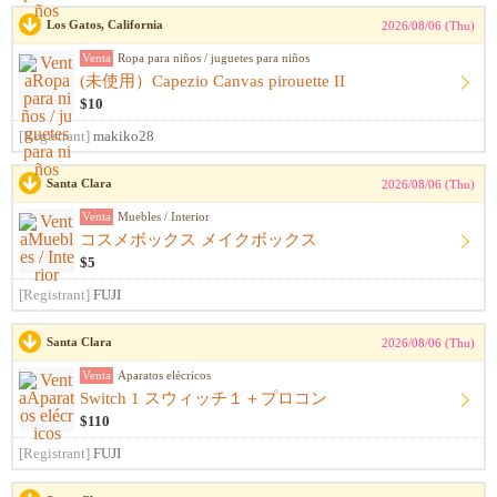
Los Gatos, California
2026/08/06 (Thu)
Venta
Ropa para niños / juguetes para niños
(未使用）Capezio Canvas pirouette II
$10
[Registrant]
makiko28
Santa Clara
2026/08/06 (Thu)
Venta
Muebles / Interior
コスメボックス メイクボックス
$5
[Registrant]
FUJI
Santa Clara
2026/08/06 (Thu)
Venta
Aparatos elécricos
Switch 1 スウィッチ１＋プロコン
$110
[Registrant]
FUJI