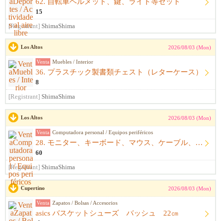
62. 自転車ヘルメット、鍵、ライト等セット
15
[Registrant]
ShimaShima
Los Altos
2026/08/03 (Mon)
Venta
Muebles / Interior
36. プラスチック製書類チェスト（レターケース）
8
[Registrant]
ShimaShima
Los Altos
2026/08/03 (Mon)
Venta
Computadora personal / Equipos periféricos
28. モニター、キーボード、マウス、ケーブル、アームレスト一式
60
[Registrant]
ShimaShima
Cupertino
2026/08/03 (Mon)
Venta
Zapatos / Bolsas / Accesorios
asics バスケットシューズ バッシュ 22㎝