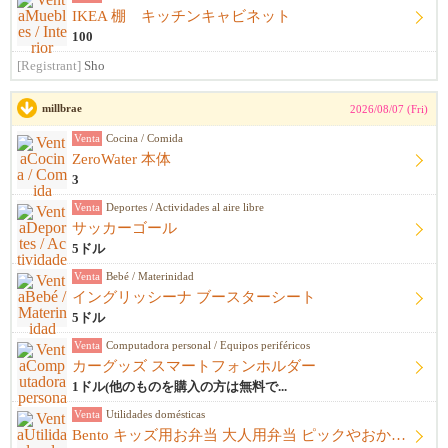
IKEA 棚 キッチンキャビネット
100
[Registrant]
Sho
millbrae
2026/08/07 (Fri)
Venta
Cocina / Comida
ZeroWater 本体
3
Venta
Deportes / Actividades al aire libre
サッカーゴール
5ドル
Venta
Bebé / Materinidad
イングリッシーナ ブースターシート
5ドル
Venta
Computadora personal / Equipos periféricos
カーグッズ スマートフォンホルダー
1ドル(他のものを購入の方は無料で...
Venta
Utilidades domésticas
Bento キッズ用お弁当 大人用弁当 ピックやおかずカップ他