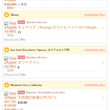
[Registrant]
美奈
Albany
2026/08/06 (Thu)
Venta
Aparatos elécricos
キューリグ（Keurig) のコーヒーメーカー(Single Serve Coffee) Maker
15
[Registrant]
Ma
San José (Strawberry Square), カリフォルニア州
2026/08/06 (Thu)
Venta
Aparatos elécricos
タワーファン
8
[Registrant]
Sho
Mountain View, California
2026/08/06 (Thu)
Venta
Deportes / Actividades al aire libre
子供用の剣道の竹刀2つ
$20.00
[Registrant]
IC