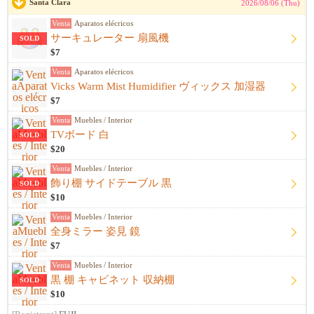
Santa Clara
2026/08/06 (Thu)
Venta
Aparatos elécricos
サーキュレーター 扇風機
SOLD
$7
Venta
Aparatos elécricos
Vicks Warm Mist Humidifier ヴィックス 加湿器
$7
Venta
Muebles / Interior
TVボード 白
SOLD
$20
Venta
Muebles / Interior
飾り棚 サイドテーブル 黒
SOLD
$10
Venta
Muebles / Interior
全身ミラー 姿見 鏡
$7
Venta
Muebles / Interior
黒 棚 キャビネット 収納棚
SOLD
$10