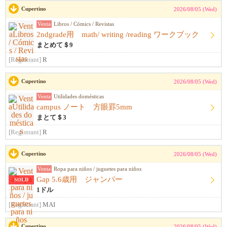
Cupertino
2026/08/05 (Wed)
Venta
Libros / Cómics / Revistas
2ndgrade用 math/ writing /reading ワークブック
まとめて＄9
[Registrant]
R
Cupertino
2026/08/05 (Wed)
Venta
Utilidades domésticas
campus ノート 方眼罫5mm
まとて＄3
[Registrant]
R
Cupertino
2026/08/05 (Wed)
Venta
Ropa para niños / juguetes para niños
Gap 5.6歳用 ジャンパー
SOLD
1ドル
[Registrant]
MAI
Cupertino
2026/08/05 (Wed)