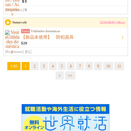
＄8
[Registrant]
R
Sunnyvale
2026/08/03 (Mon)
Venta
Utilidades domésticas
【新品未使用】 防犯器具
$20
[Registrant]
さに
1/45
1
2
3
4
5
6
7
8
9
10
11
>
>>