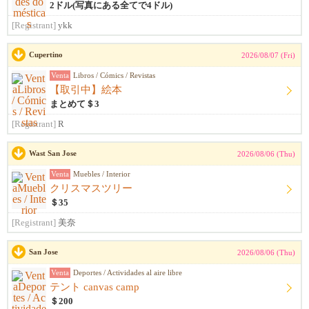
2ドル(写真にある全てで4ドル)
[Registrant]
ykk
Cupertino
2026/08/07 (Fri)
Venta
Libros / Cómics / Revistas
【取引中】絵本
まとめて＄3
[Registrant]
R
Wast San Jose
2026/08/06 (Thu)
Venta
Muebles / Interior
クリスマスツリー
＄35
[Registrant]
美奈
San Jose
2026/08/06 (Thu)
Venta
Deportes / Actividades al aire libre
テント canvas camp
＄200