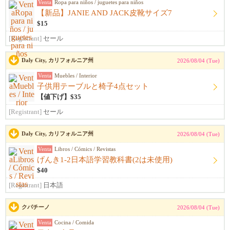
Venta
Ropa para niños / juguetes para niños
【新品】JANIE AND JACK皮靴サイズ7
$15
[Registrant]
セール
Daly City, カリフォルニア州
2026/08/04 (Tue)
Venta
Muebles / Interior
子供用テーブルと椅子4点セット
【値下げ】$35
[Registrant]
セール
Daly City, カリフォルニア州
2026/08/04 (Tue)
Venta
Libros / Cómics / Revistas
げんき1-2日本語学習教科書(2は未使用)
$40
[Registrant]
日本語
クパチーノ
2026/08/04 (Tue)
Venta
Cocina / Comida