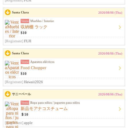
[Registrant]
FUJI
Santa Clara
2026/08/06 (Thu)
Venta
Muebles / Interior
収納棚 ラック
$10
[Registrant]
FUJI
Santa Clara
2026/08/06 (Thu)
Venta
Aparatos elécricos
Food Chopper
$10
[Registrant]
Hawaii2026
サニーベール
2026/08/06 (Thu)
Venta
Ropa para niños / juguetes para niños
新品モアナコスチューム
＄10
[Registrant]
apple