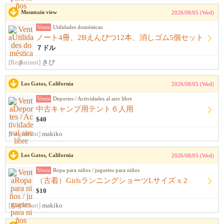
Mountain view
2026/08/05 (Wed)
Venta
Utilidades domésticas
ノート4冊、2Bえんぴつ12本、消しゴム5個セット
７ドル
[Registrant]
きび
Los Gatos, California
2026/08/05 (Wed)
Venta
Deportes / Actividades al aire libre
中古キャンプ用テント６人用
$40
[Registrant]
makiko
Los Gatos, California
2026/08/05 (Wed)
Venta
Ropa para niños / juguetes para niños
（古着）GirlsランニングショーツLサイズ x 2
$10
[Registrant]
makiko