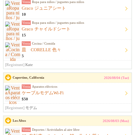
Venta
Ropa para niños / juguetes para niños
Graco ジュニアシート
10
Venta
Ropa para niños / juguetes para niños
Graco チャイルドシート
15
Venta
Cocina / Comida
皿 CORELLE 色々
5
[Registrant]
Kate
Cupertino, California
2026/08/04 (Tue)
Venta
Aparatos elécricos
ケーブルモデムWi-Fi
$50
[Registrant]
モデム
Los Altos
2026/08/03 (Mon)
Venta
Deportes / Actividades al aire libre