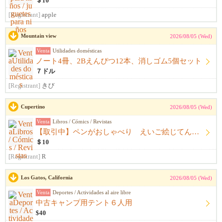
＄10
[Registrant]
apple
Mountain view
2026/08/05 (Wed)
Venta
Utilidades domésticas
ノート4冊、2Bえんぴつ12本、消しゴム5個セット
７ドル
[Registrant]
きび
Cupertino
2026/08/05 (Wed)
Venta
Libros / Cómics / Revistas
【取引中】ペンがおしゃべり えいご絵じてん セット
＄10
[Registrant]
R
Los Gatos, California
2026/08/05 (Wed)
Venta
Deportes / Actividades al aire libre
中古キャンプ用テント６人用
$40