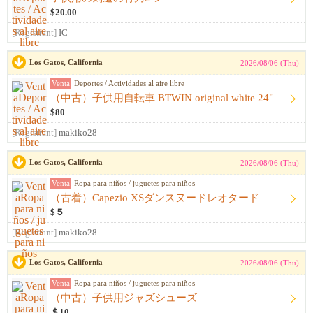
$20.00
[Registrant]
IC
Los Gatos, California
2026/08/06 (Thu)
Venta
Deportes / Actividades al aire libre
（中古）子供用自転車 BTWIN original white 24"
$80
[Registrant]
makiko28
Los Gatos, California
2026/08/06 (Thu)
Venta
Ropa para niños / juguetes para niños
（古着）Capezio XSダンスヌードレオタード
$５
[Registrant]
makiko28
Los Gatos, California
2026/08/06 (Thu)
Venta
Ropa para niños / juguetes para niños
（中古）子供用ジャズシューズ
＄10