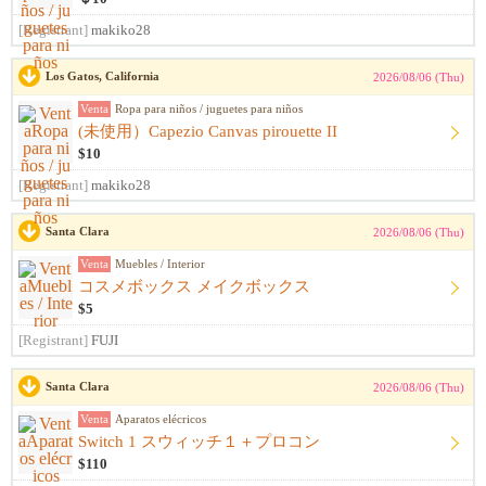
[Registrant]
makiko28
Los Gatos, California
2026/08/06 (Thu)
Venta
Ropa para niños / juguetes para niños
(未使用）Capezio Canvas pirouette II
$10
[Registrant]
makiko28
Santa Clara
2026/08/06 (Thu)
Venta
Muebles / Interior
コスメボックス メイクボックス
$5
[Registrant]
FUJI
Santa Clara
2026/08/06 (Thu)
Venta
Aparatos elécricos
Switch 1 スウィッチ１＋プロコン
$110