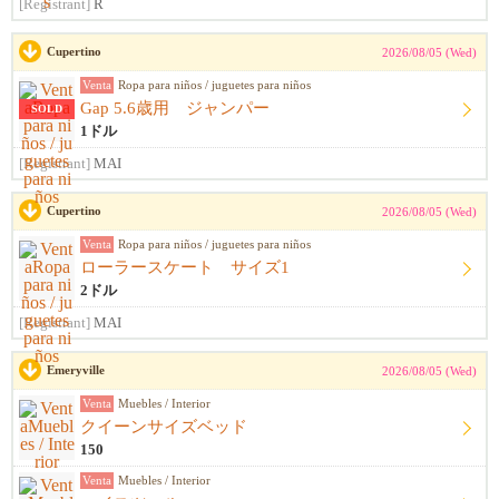
[Registrant]
R
Cupertino
2026/08/05 (Wed)
Venta
Ropa para niños / juguetes para niños
Gap 5.6歳用 ジャンパー
SOLD
1ドル
[Registrant]
MAI
Cupertino
2026/08/05 (Wed)
Venta
Ropa para niños / juguetes para niños
ローラースケート サイズ1
2ドル
[Registrant]
MAI
Emeryville
2026/08/05 (Wed)
Venta
Muebles / Interior
クイーンサイズベッド
150
Venta
Muebles / Interior