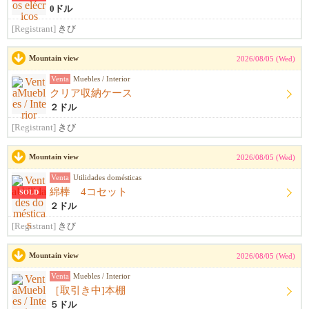
0ドル
[Registrant]
きび
Mountain view
2026/08/05 (Wed)
Venta
Muebles / Interior
クリア収納ケース
２ドル
[Registrant]
きび
Mountain view
2026/08/05 (Wed)
Venta
Utilidades domésticas
綿棒 4コセット
SOLD
２ドル
[Registrant]
きび
Mountain view
2026/08/05 (Wed)
Venta
Muebles / Interior
［取引き中]本棚
５ドル