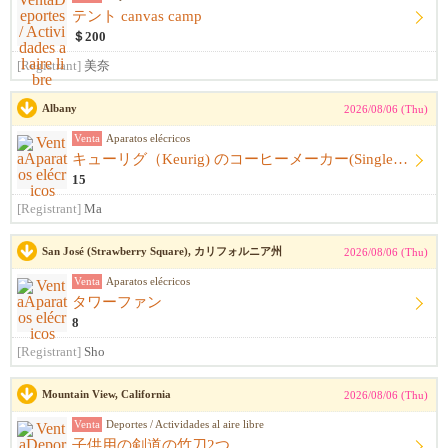
テント canvas camp
＄200
[Registrant]
美奈
Albany
2026/08/06 (Thu)
Venta
Aparatos elécricos
キューリグ（Keurig) のコーヒーメーカー(Single Serve Coffee) Maker
15
[Registrant]
Ma
San José (Strawberry Square), カリフォルニア州
2026/08/06 (Thu)
Venta
Aparatos elécricos
タワーファン
8
[Registrant]
Sho
Mountain View, California
2026/08/06 (Thu)
Venta
Deportes / Actividades al aire libre
子供用の剣道の竹刀2つ