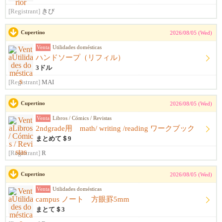
[Registrant]
きび
Cupertino
2026/08/05 (Wed)
Venta
Utilidades domésticas
ハンドソープ（リフィル）
3ドル
[Registrant]
MAI
Cupertino
2026/08/05 (Wed)
Venta
Libros / Cómics / Revistas
2ndgrade用 math/ writing /reading ワークブック
まとめて＄9
[Registrant]
R
Cupertino
2026/08/05 (Wed)
Venta
Utilidades domésticas
campus ノート 方眼罫5mm
まとて＄3