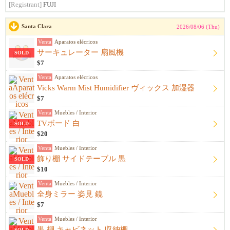
[Registrant]
FUJI
Santa Clara
2026/08/06 (Thu)
Venta
Aparatos elécricos
サーキュレーター 扇風機
SOLD
$7
Venta
Aparatos elécricos
Vicks Warm Mist Humidifier ヴィックス 加湿器
$7
Venta
Muebles / Interior
TVボード 白
SOLD
$20
Venta
Muebles / Interior
飾り棚 サイドテーブル 黒
SOLD
$10
Venta
Muebles / Interior
全身ミラー 姿見 鏡
$7
Venta
Muebles / Interior
黒 棚 キャビネット 収納棚
SOLD