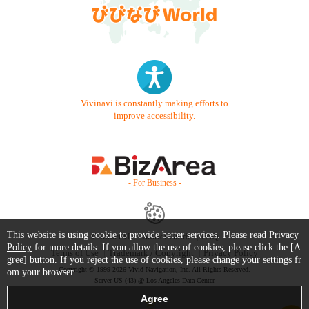
Vivinavi is constantly making efforts to
improve accessibility.
- For Business -
This website is using cookie to provide better services. Please read
Privacy
Contact Us
Starter Guide
FAQ
Policy
for more details. If you allow the use of cookies, please click the [A
Terms of Use
Trademark / Copyright
Privacy Policy
gree] button. If you reject the use of cookies, please change your settings fr
Copyright © 1999-2026 Vivid Navigation, Inc. All Rights Reserved.
om your browser.
Server US (43) @ Los Angeles Data Center