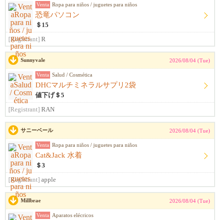
Venta
Ropa para niños / juguetes para niños
恐竜パソコン
＄15
[Registrant]
R
Sunnyvale
2026/08/04 (Tue)
Venta
Salud / Cosmética
DHCマルチミネラルサプリ2袋
値下げ＄5
[Registrant]
RAN
サニーベール
2026/08/04 (Tue)
Venta
Ropa para niños / juguetes para niños
Cat&Jack 水着
＄3
[Registrant]
apple
Millbrae
2026/08/04 (Tue)
Venta
Aparatos elécricos