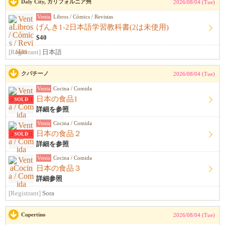
Daly City, カリフォルニア州
2026/08/04 (Tue)
Venta
Libros / Cómics / Revistas
げんき1-2日本語学習教科書(2は未使用)
$40
[Registrant]
日本語
クパチーノ
2026/08/04 (Tue)
Venta
Cocina / Comida
日本の食品1
SOLD
詳細を参照
Venta
Cocina / Comida
日本の食品２
SOLD
詳細を参照
Venta
Cocina / Comida
日本の食品３
詳細参照
[Registrant]
Sora
Cupertino
2026/08/04 (Tue)