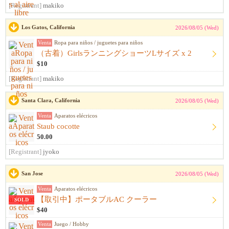
[Registrant]
makiko
Los Gatos, California
2026/08/05 (Wed)
Venta
Ropa para niños / juguetes para niños
（古着）GirlsランニングショーツLサイズ x 2
$10
[Registrant]
makiko
Santa Clara, California
2026/08/05 (Wed)
Venta
Aparatos elécricos
Staub cocotte
50.00
[Registrant]
jyoko
San Jose
2026/08/05 (Wed)
Venta
Aparatos elécricos
【取引中】ポータブルAC クーラー
SOLD
$40
Venta
Juego / Hobby