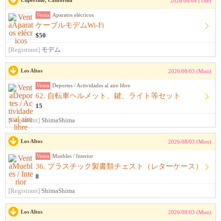
Cupertino, California
2026/08/04 (Tue)
Venta
Aparatos elécricos
ケーブルモデムWi-Fi
$50
[Registrant]
モデム
Los Altos
2026/08/03 (Mon)
Venta
Deportes / Actividades al aire libre
62. 自転車ヘルメット、鍵、ライト等セット
15
[Registrant]
ShimaShima
Los Altos
2026/08/03 (Mon)
Venta
Muebles / Interior
36. プラスチック製書類チェスト（レターケース）
8
[Registrant]
ShimaShima
Los Altos
2026/08/03 (Mon)