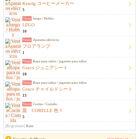
Keurig コーヒーメーカー
5
Venta
Juego / Hobby
LEGO
10
Venta
Aparatos elécricos
フロアランプ
1
Venta
Ropa para niños / juguetes para niños
Graco ジュニアシート
10
Venta
Ropa para niños / juguetes para niños
Graco チャイルドシート
15
Venta
Cocina / Comida
皿 CORELLE 色々
5
[Registrant]
Kate