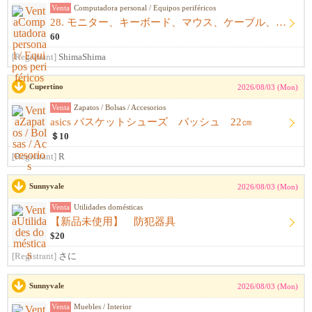
Venta
Computadora personal / Equipos periféricos
28. モニター、キーボード、マウス、ケーブル、アームレスト一式
60
[Registrant]
ShimaShima
Cupertino
2026/08/03 (Mon)
Venta
Zapatos / Bolsas / Accesorios
asics バスケットシューズ バッシュ 22㎝
＄10
[Registrant]
R
Sunnyvale
2026/08/03 (Mon)
Venta
Utilidades domésticas
【新品未使用】 防犯器具
$20
[Registrant]
さに
Sunnyvale
2026/08/03 (Mon)
Venta
Muebles / Interior