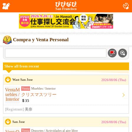
San Francisco
Compra y Venta Personal
Show all from recent
Wast San Jose
2026/08/06 (Thu)
Venta
Muebles / Interior
クリスマスツリー
＄35
[Registrant]
美奈
San Jose
2026/08/06 (Thu)
Venta
Deportes / Actividades al aire libre