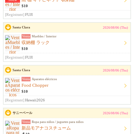
$10
[Registrant]
FUJI
Santa Clara
2026/08/06 (Thu)
Venta
Muebles / Interior
収納棚 ラック
$10
[Registrant]
FUJI
Santa Clara
2026/08/06 (Thu)
Venta
Aparatos elécricos
Food Chopper
$10
[Registrant]
Hawaii2026
サニーベール
2026/08/06 (Thu)
Venta
Ropa para niños / juguetes para niños
新品モアナコスチューム