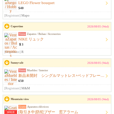
LEGO Flower bouquet
$40
[Registrant]
Mapo
Cupertino
2026/08/05 (Wed)
Venta
Zapatos / Bolsas / Accesorios
NIKE リュック
＄3
[Registrant]
R
Sunnyvale
2026/08/05 (Wed)
Venta
Muebles / Interior
新品未開封 シングルマットレス+ベッドフレーム+シーツ
650
[Registrant]
M&M
Mountain view
2026/08/05 (Wed)
Gratis
Aparatos elécricos
[取引き中]防犯ブザー 窓アラーム
SOLD