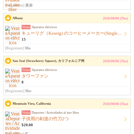
[Registrant]
美奈
Albany
2026/08/06 (Thu)
Venta
Aparatos elécricos
キューリグ（Keurig) のコーヒーメーカー(Single Serve Coffee) Maker
15
[Registrant]
Ma
San José (Strawberry Square), カリフォルニア州
2026/08/06 (Thu)
Venta
Aparatos elécricos
タワーファン
8
[Registrant]
Sho
Mountain View, California
2026/08/06 (Thu)
Venta
Deportes / Actividades al aire libre
子供用の剣道の竹刀2つ
$20.00
[Registrant]
IC