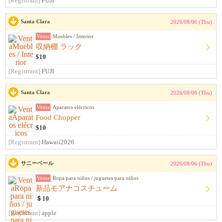
[Registrant]
FUJI
Santa Clara
2026/08/06 (Thu)
Venta
Muebles / Interior
収納棚 ラック
$10
[Registrant]
FUJI
Santa Clara
2026/08/06 (Thu)
Venta
Aparatos elécricos
Food Chopper
$10
[Registrant]
Hawaii2026
サニーベール
2026/08/06 (Thu)
Venta
Ropa para niños / juguetes para niños
新品モアナコスチューム
＄10
[Registrant]
apple