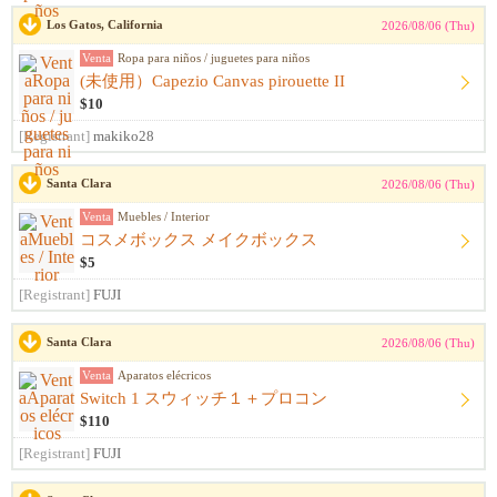
Los Gatos, California
2026/08/06 (Thu)
Venta
Ropa para niños / juguetes para niños
(未使用）Capezio Canvas pirouette II
$10
[Registrant]
makiko28
Santa Clara
2026/08/06 (Thu)
Venta
Muebles / Interior
コスメボックス メイクボックス
$5
[Registrant]
FUJI
Santa Clara
2026/08/06 (Thu)
Venta
Aparatos elécricos
Switch 1 スウィッチ１＋プロコン
$110
[Registrant]
FUJI