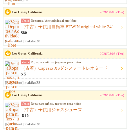
Los Gatos, California
2026/08/06 (Thu)
Venta
Deportes / Actividades al aire libre
（中古）子供用自転車 BTWIN original white 24"
$80
[Registrant]
makiko28
Los Gatos, California
2026/08/06 (Thu)
Venta
Ropa para niños / juguetes para niños
（古着）Capezio XSダンスヌードレオタード
$５
[Registrant]
makiko28
Los Gatos, California
2026/08/06 (Thu)
Venta
Ropa para niños / juguetes para niños
（中古）子供用ジャズシューズ
＄10
[Registrant]
makiko28