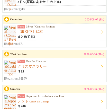
2ドル(写真にある全てで4ドル)
[Registrant]
ykk
Cupertino
2026/08/07 (Fri)
Venta
Libros / Cómics / Revistas
【取引中】絵本
まとめて＄3
[Registrant]
R
Wast San Jose
2026/08/06 (Thu)
Venta
Muebles / Interior
クリスマスツリー
＄35
[Registrant]
美奈
San Jose
2026/08/06 (Thu)
Venta
Deportes / Actividades al aire libre
テント canvas camp
＄200