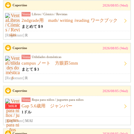
Cupertino
2026/08/05 (Wed)
Venta
Libros / Cómics / Revistas
2ndgrade用 math/ writing /reading ワークブック
まとめて＄9
[Registrant]
R
Cupertino
2026/08/05 (Wed)
Venta
Utilidades domésticas
campus ノート 方眼罫5mm
まとて＄3
[Registrant]
R
Cupertino
2026/08/05 (Wed)
Venta
Ropa para niños / juguetes para niños
Gap 5.6歳用 ジャンパー
SOLD
1ドル
[Registrant]
MAI
Cupertino
2026/08/05 (Wed)