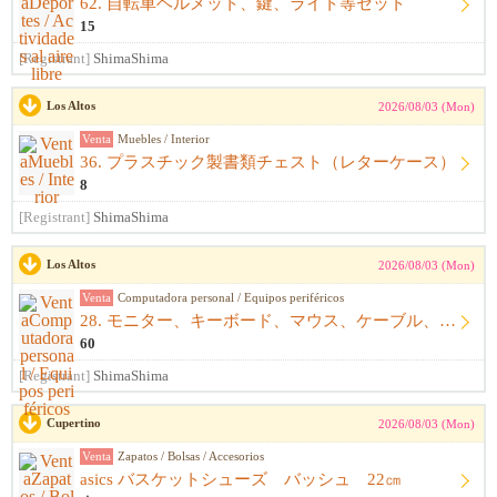
62. 自転車ヘルメット、鍵、ライト等セット
15
[Registrant]
ShimaShima
Los Altos
2026/08/03 (Mon)
Venta
Muebles / Interior
36. プラスチック製書類チェスト（レターケース）
8
[Registrant]
ShimaShima
Los Altos
2026/08/03 (Mon)
Venta
Computadora personal / Equipos periféricos
28. モニター、キーボード、マウス、ケーブル、アームレスト一式
60
[Registrant]
ShimaShima
Cupertino
2026/08/03 (Mon)
Venta
Zapatos / Bolsas / Accesorios
asics バスケットシューズ バッシュ 22㎝