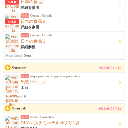
日本の食品1
SOLD
詳細を参照
Venta
Cocina / Comida
日本の食品２
SOLD
詳細を参照
Venta
Cocina / Comida
日本の食品３
詳細参照
[Registrant]
Sora
Cupertino
2026/08/04 (Tue)
Venta
Ropa para niños / juguetes para niños
恐竜パソコン
＄15
[Registrant]
R
Sunnyvale
2026/08/04 (Tue)
Venta
Salud / Cosmética
DHCマルチミネラルサプリ2袋