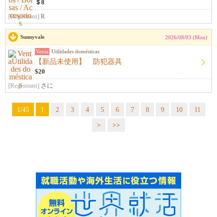
＄8
[Registrant]
R
Sunnyvale
2026/08/03 (Mon)
Venta
Utilidades domésticas
【新品未使用】 防犯器具
$20
[Registrant]
さに
1/45
1
2
3
4
5
6
7
8
9
10
11
>
>>