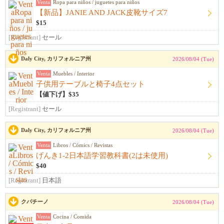
Venta
Ropa para niños / juguetes para niños
【新品】JANIE AND JACK皮靴サイズ7
$15
[Registrant]
セール
Daly City, カリフォルニア州
2026/08/04 (Tue)
Venta
Muebles / Interior
子供用テーブルと椅子4点セット
【値下げ】$35
[Registrant]
セール
Daly City, カリフォルニア州
2026/08/04 (Tue)
Venta
Libros / Cómics / Revistas
げんき1-2日本語学習教科書(2は未使用)
$40
[Registrant]
日本語
クパチーノ
2026/08/04 (Tue)
Venta
Cocina / Comida