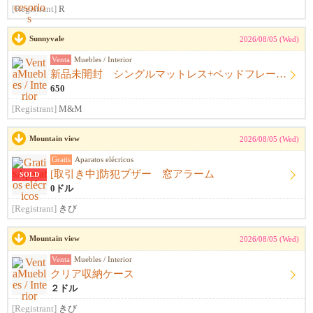
[Registrant]
R
Sunnyvale
2026/08/05 (Wed)
Venta
Muebles / Interior
新品未開封 シングルマットレス+ベッドフレーム+シーツ
650
[Registrant]
M&M
Mountain view
2026/08/05 (Wed)
Gratis
Aparatos elécricos
[取引き中]防犯ブザー 窓アラーム
SOLD
0ドル
[Registrant]
きび
Mountain view
2026/08/05 (Wed)
Venta
Muebles / Interior
クリア収納ケース
２ドル
[Registrant]
きび