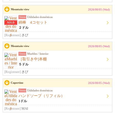
Mountain view
2026/08/05 (Wed)
Venta
Utilidades domésticas
綿棒 4コセット
SOLD
２ドル
[Registrant]
きび
Mountain view
2026/08/05 (Wed)
Venta
Muebles / Interior
［取引き中]本棚
５ドル
[Registrant]
きび
Cupertino
2026/08/05 (Wed)
Venta
Utilidades domésticas
ハンドソープ（リフィル）
3ドル
[Registrant]
MAI