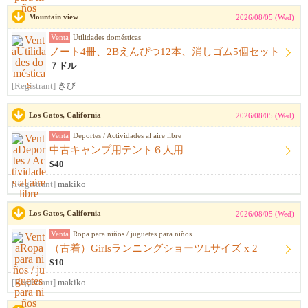
Mountain view
2026/08/05 (Wed)
Venta
Utilidades domésticas
ノート4冊、2Bえんぴつ12本、消しゴム5個セット
７ドル
[Registrant]
きび
Los Gatos, California
2026/08/05 (Wed)
Venta
Deportes / Actividades al aire libre
中古キャンプ用テント６人用
$40
[Registrant]
makiko
Los Gatos, California
2026/08/05 (Wed)
Venta
Ropa para niños / juguetes para niños
（古着）GirlsランニングショーツLサイズ x 2
$10
[Registrant]
makiko