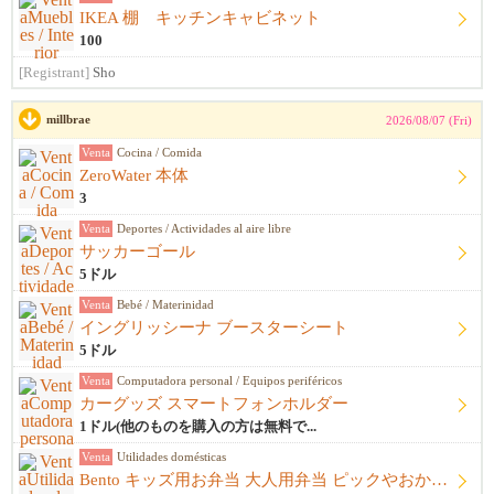
IKEA 棚 キッチンキャビネット
100
[Registrant]
Sho
millbrae
2026/08/07 (Fri)
Venta
Cocina / Comida
ZeroWater 本体
3
Venta
Deportes / Actividades al aire libre
サッカーゴール
5ドル
Venta
Bebé / Materinidad
イングリッシーナ ブースターシート
5ドル
Venta
Computadora personal / Equipos periféricos
カーグッズ スマートフォンホルダー
1ドル(他のものを購入の方は無料で...
Venta
Utilidades domésticas
Bento キッズ用お弁当 大人用弁当 ピックやおかずカップ他