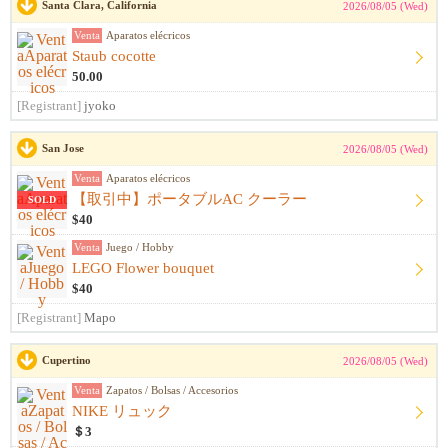
Santa Clara, California
2026/08/05 (Wed)
Venta
Aparatos elécricos
Staub cocotte
50.00
[Registrant]
jyoko
San Jose
2026/08/05 (Wed)
Venta
Aparatos elécricos
【取引中】ポータブルAC クーラー
SOLD
$40
Venta
Juego / Hobby
LEGO Flower bouquet
$40
[Registrant]
Mapo
Cupertino
2026/08/05 (Wed)
Venta
Zapatos / Bolsas / Accesorios
NIKE リュック
＄3