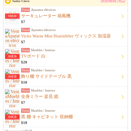
Santa Clara
2026/08/06 (Thu)
Venta
Aparatos elécricos
サーキュレーター 扇風機
SOLD
$7
Venta
Aparatos elécricos
Vicks Warm Mist Humidifier ヴィックス 加湿器
$7
Venta
Muebles / Interior
TVボード 白
SOLD
$20
Venta
Muebles / Interior
飾り棚 サイドテーブル 黒
SOLD
$10
Venta
Muebles / Interior
全身ミラー 姿見 鏡
$7
Venta
Muebles / Interior
黒 棚 キャビネット 収納棚
SOLD
$10