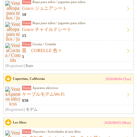
Venta
Ropa para niños / juguetes para niños
Graco ジュニアシート
10
Venta
Ropa para niños / juguetes para niños
Graco チャイルドシート
15
Venta
Cocina / Comida
皿 CORELLE 色々
5
[Registrant]
Kate
Cupertino, California
2026/08/04 (Tue)
Venta
Aparatos elécricos
ケーブルモデムWi-Fi
$50
[Registrant]
モデム
Los Altos
2026/08/03 (Mon)
Venta
Deportes / Actividades al aire libre