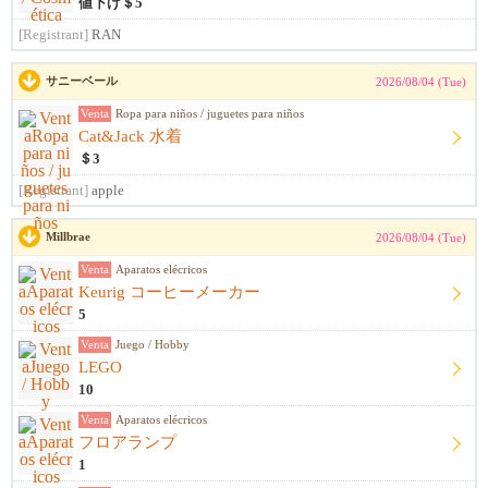
値下げ＄5
[Registrant]
RAN
サニーベール
2026/08/04 (Tue)
Venta
Ropa para niños / juguetes para niños
Cat&Jack 水着
＄3
[Registrant]
apple
Millbrae
2026/08/04 (Tue)
Venta
Aparatos elécricos
Keurig コーヒーメーカー
5
Venta
Juego / Hobby
LEGO
10
Venta
Aparatos elécricos
フロアランプ
1