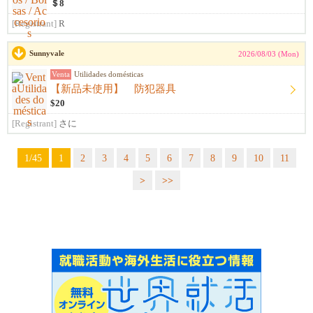
＄8
[Registrant]
R
Sunnyvale
2026/08/03 (Mon)
Venta
Utilidades domésticas
【新品未使用】 防犯器具
$20
[Registrant]
さに
1/45
1
2
3
4
5
6
7
8
9
10
11
>
>>