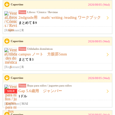
Cupertino
2026/08/05 (Wed)
Venta
Libros / Cómics / Revistas
2ndgrade用 math/ writing /reading ワークブック
まとめて＄9
[Registrant]
R
Cupertino
2026/08/05 (Wed)
Venta
Utilidades domésticas
campus ノート 方眼罫5mm
まとて＄3
[Registrant]
R
Cupertino
2026/08/05 (Wed)
Venta
Ropa para niños / juguetes para niños
Gap 5.6歳用 ジャンパー
SOLD
1ドル
[Registrant]
MAI
Cupertino
2026/08/05 (Wed)