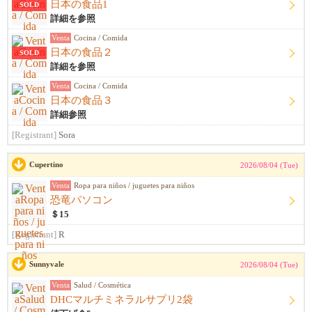
日本の食品1
SOLD
詳細を参照
Venta
Cocina / Comida
日本の食品２
SOLD
詳細を参照
Venta
Cocina / Comida
日本の食品３
詳細参照
[Registrant]
Sora
Cupertino
2026/08/04 (Tue)
Venta
Ropa para niños / juguetes para niños
恐竜パソコン
＄15
[Registrant]
R
Sunnyvale
2026/08/04 (Tue)
Venta
Salud / Cosmética
DHCマルチミネラルサプリ2袋