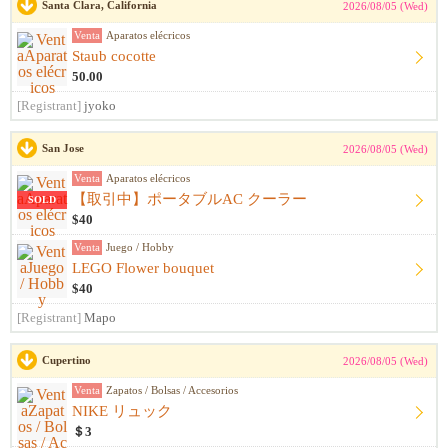
Santa Clara, California
2026/08/05 (Wed)
Venta
Aparatos elécricos
Staub cocotte
50.00
[Registrant]
jyoko
San Jose
2026/08/05 (Wed)
Venta
Aparatos elécricos
【取引中】ポータブルAC クーラー
SOLD
$40
Venta
Juego / Hobby
LEGO Flower bouquet
$40
[Registrant]
Mapo
Cupertino
2026/08/05 (Wed)
Venta
Zapatos / Bolsas / Accesorios
NIKE リュック
＄3