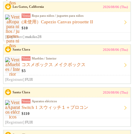
Los Gatos, California
2026/08/06 (Thu)
Venta
Ropa para niños / juguetes para niños
(未使用）Capezio Canvas pirouette II
$10
[Registrant]
makiko28
Santa Clara
2026/08/06 (Thu)
Venta
Muebles / Interior
コスメボックス メイクボックス
$5
[Registrant]
FUJI
Santa Clara
2026/08/06 (Thu)
Venta
Aparatos elécricos
Switch 1 スウィッチ１＋プロコン
$110
[Registrant]
FUJI