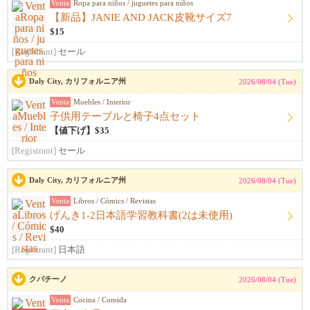
Venta
Ropa para niños / juguetes para niños
【新品】JANIE AND JACK皮靴サイズ7
$15
[Registrant]
セール
Daly City, カリフォルニア州
2026/08/04 (Tue)
Venta
Muebles / Interior
子供用テーブルと椅子4点セット
【値下げ】$35
[Registrant]
セール
Daly City, カリフォルニア州
2026/08/04 (Tue)
Venta
Libros / Cómics / Revistas
げんき1-2日本語学習教科書(2は未使用)
$40
[Registrant]
日本語
クパチーノ
2026/08/04 (Tue)
Venta
Cocina / Comida