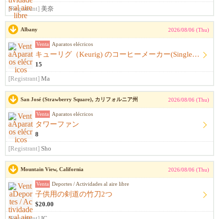
[Registrant]
美奈
Albany
2026/08/06 (Thu)
Venta
Aparatos elécricos
キューリグ（Keurig) のコーヒーメーカー(Single Serve Coffee) Maker
15
[Registrant]
Ma
San José (Strawberry Square), カリフォルニア州
2026/08/06 (Thu)
Venta
Aparatos elécricos
タワーファン
8
[Registrant]
Sho
Mountain View, California
2026/08/06 (Thu)
Venta
Deportes / Actividades al aire libre
子供用の剣道の竹刀2つ
$20.00
[Registrant]
IC