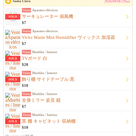
Santa Clara
2026/08/06 (Thu)
Venta
Aparatos elécricos
サーキュレーター 扇風機
SOLD
$7
Venta
Aparatos elécricos
Vicks Warm Mist Humidifier ヴィックス 加湿器
$7
Venta
Muebles / Interior
TVボード 白
SOLD
$20
Venta
Muebles / Interior
飾り棚 サイドテーブル 黒
SOLD
$10
Venta
Muebles / Interior
全身ミラー 姿見 鏡
$7
Venta
Muebles / Interior
黒 棚 キャビネット 収納棚
SOLD
$10