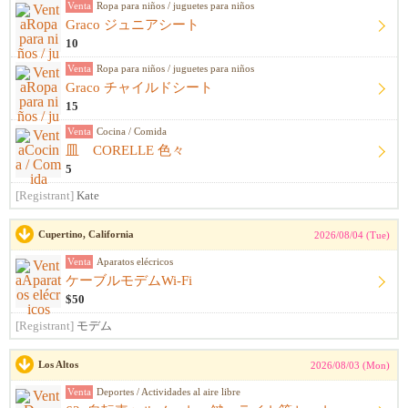
Venta
Ropa para niños / juguetes para niños
Graco ジュニアシート
10
Venta
Ropa para niños / juguetes para niños
Graco チャイルドシート
15
Venta
Cocina / Comida
皿 CORELLE 色々
5
[Registrant]
Kate
Cupertino, California
2026/08/04 (Tue)
Venta
Aparatos elécricos
ケーブルモデムWi-Fi
$50
[Registrant]
モデム
Los Altos
2026/08/03 (Mon)
Venta
Deportes / Actividades al aire libre