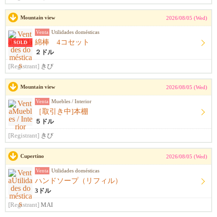
Mountain view
2026/08/05 (Wed)
Venta
Utilidades domésticas
綿棒 4コセット
SOLD
２ドル
[Registrant]
きび
Mountain view
2026/08/05 (Wed)
Venta
Muebles / Interior
［取引き中]本棚
５ドル
[Registrant]
きび
Cupertino
2026/08/05 (Wed)
Venta
Utilidades domésticas
ハンドソープ（リフィル）
3ドル
[Registrant]
MAI