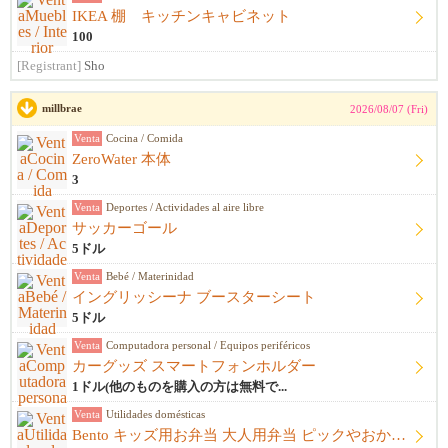
IKEA 棚 キッチンキャビネット
100
[Registrant]
Sho
millbrae
2026/08/07 (Fri)
Venta
Cocina / Comida
ZeroWater 本体
3
Venta
Deportes / Actividades al aire libre
サッカーゴール
5ドル
Venta
Bebé / Materinidad
イングリッシーナ ブースターシート
5ドル
Venta
Computadora personal / Equipos periféricos
カーグッズ スマートフォンホルダー
1ドル(他のものを購入の方は無料で...
Venta
Utilidades domésticas
Bento キッズ用お弁当 大人用弁当 ピックやおかずカップ他