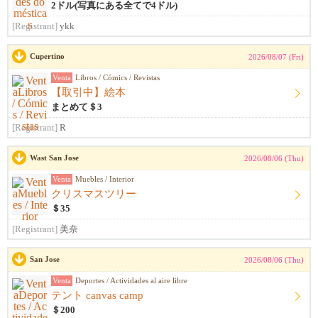
2ドル(写真にある全てで4ドル)
[Registrant]
ykk
Cupertino
2026/08/07 (Fri)
Venta
Libros / Cómics / Revistas
【取引中】絵本
まとめて＄3
[Registrant]
R
Wast San Jose
2026/08/06 (Thu)
Venta
Muebles / Interior
クリスマスツリー
＄35
[Registrant]
美奈
San Jose
2026/08/06 (Thu)
Venta
Deportes / Actividades al aire libre
テント canvas camp
＄200