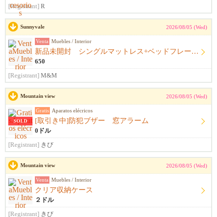
[Registrant]
R
Sunnyvale
2026/08/05 (Wed)
Venta
Muebles / Interior
新品未開封 シングルマットレス+ベッドフレーム+シーツ
650
[Registrant]
M&M
Mountain view
2026/08/05 (Wed)
Gratis
Aparatos elécricos
[取引き中]防犯ブザー 窓アラーム
SOLD
0ドル
[Registrant]
きび
Mountain view
2026/08/05 (Wed)
Venta
Muebles / Interior
クリア収納ケース
２ドル
[Registrant]
きび