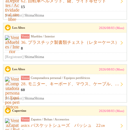
62. 自転車ヘルメット、鍵、ライト等セット
15
[Registrant]
ShimaShima
Los Altos
2026/08/03 (Mon)
Venta
Muebles / Interior
36. プラスチック製書類チェスト（レターケース）
8
[Registrant]
ShimaShima
Los Altos
2026/08/03 (Mon)
Venta
Computadora personal / Equipos periféricos
28. モニター、キーボード、マウス、ケーブル、アームレスト一式
60
[Registrant]
ShimaShima
Cupertino
2026/08/03 (Mon)
Venta
Zapatos / Bolsas / Accesorios
asics バスケットシューズ バッシュ 22㎝