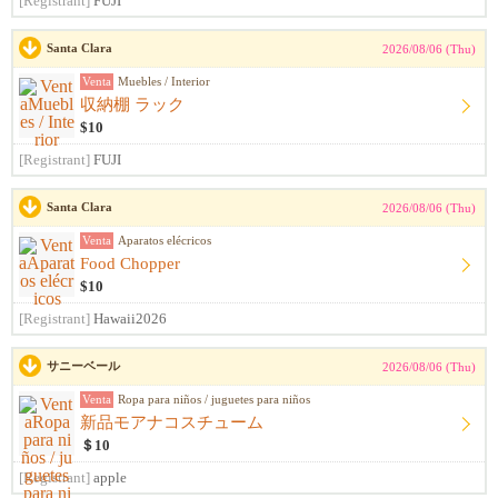
[Registrant]
FUJI
Santa Clara
2026/08/06 (Thu)
Venta
Muebles / Interior
収納棚 ラック
$10
[Registrant]
FUJI
Santa Clara
2026/08/06 (Thu)
Venta
Aparatos elécricos
Food Chopper
$10
[Registrant]
Hawaii2026
サニーベール
2026/08/06 (Thu)
Venta
Ropa para niños / juguetes para niños
新品モアナコスチューム
＄10
[Registrant]
apple