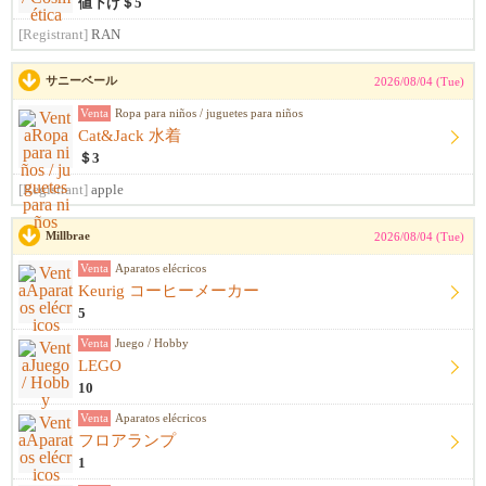
値下げ＄5
[Registrant]
RAN
サニーベール
2026/08/04 (Tue)
Venta
Ropa para niños / juguetes para niños
Cat&Jack 水着
＄3
[Registrant]
apple
Millbrae
2026/08/04 (Tue)
Venta
Aparatos elécricos
Keurig コーヒーメーカー
5
Venta
Juego / Hobby
LEGO
10
Venta
Aparatos elécricos
フロアランプ
1