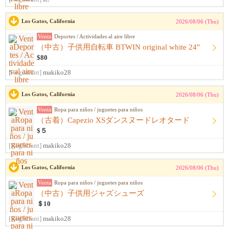
Los Gatos, California
2026/08/06 (Thu)
Venta
Deportes / Actividades al aire libre
（中古）子供用自転車 BTWIN original white 24"
$80
[Registrant]
makiko28
Los Gatos, California
2026/08/06 (Thu)
Venta
Ropa para niños / juguetes para niños
（古着）Capezio XSダンスヌードレオタード
$５
[Registrant]
makiko28
Los Gatos, California
2026/08/06 (Thu)
Venta
Ropa para niños / juguetes para niños
（中古）子供用ジャズシューズ
＄10
[Registrant]
makiko28