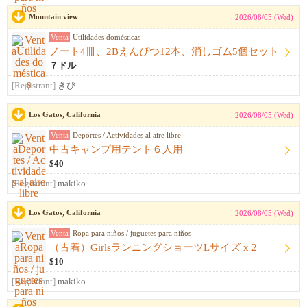
Mountain view
2026/08/05 (Wed)
Venta
Utilidades domésticas
ノート4冊、2Bえんぴつ12本、消しゴム5個セット
７ドル
[Registrant]
きび
Los Gatos, California
2026/08/05 (Wed)
Venta
Deportes / Actividades al aire libre
中古キャンプ用テント６人用
$40
[Registrant]
makiko
Los Gatos, California
2026/08/05 (Wed)
Venta
Ropa para niños / juguetes para niños
（古着）GirlsランニングショーツLサイズ x 2
$10
[Registrant]
makiko