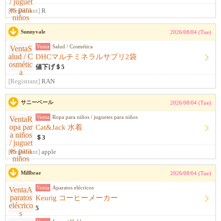
[Registrant]
R
Sunnyvale
2026/08/04 (Tue)
Venta
Salud / Cosmética
DHCマルチミネラルサプリ2袋
値下げ＄5
[Registrant]
RAN
サニーベール
2026/08/04 (Tue)
Venta
Ropa para niños / juguetes para niños
Cat&Jack 水着
＄3
[Registrant]
apple
Millbrae
2026/08/04 (Tue)
Venta
Aparatos elécricos
Keurig コーヒーメーカー
5