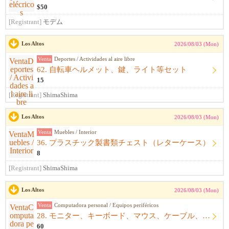
$50
[Registrant]
モデム
Los Altos
2026/08/03 (Mon)
Venta
Deportes / Actividades al aire libre
62. 自転車ヘルメット、鍵、ライト等セット
15
[Registrant]
ShimaShima
Los Altos
2026/08/03 (Mon)
Venta
Muebles / Interior
36. プラスチック製書類チェスト（レターケース）
8
[Registrant]
ShimaShima
Los Altos
2026/08/03 (Mon)
Venta
Computadora personal / Equipos periféricos
28. モニター、キーボード、マウス、ケーブル、アームレスト一式
60