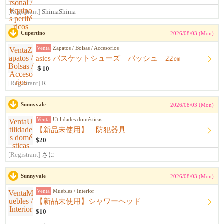
[Registrant]
ShimaShima
Cupertino
2026/08/03 (Mon)
Venta
Zapatos / Bolsas / Accesorios
asics バスケットシューズ バッシュ 22㎝
＄10
[Registrant]
R
Sunnyvale
2026/08/03 (Mon)
Venta
Utilidades domésticas
【新品未使用】 防犯器具
$20
[Registrant]
さに
Sunnyvale
2026/08/03 (Mon)
Venta
Muebles / Interior
【新品未使用】シャワーヘッド
$10