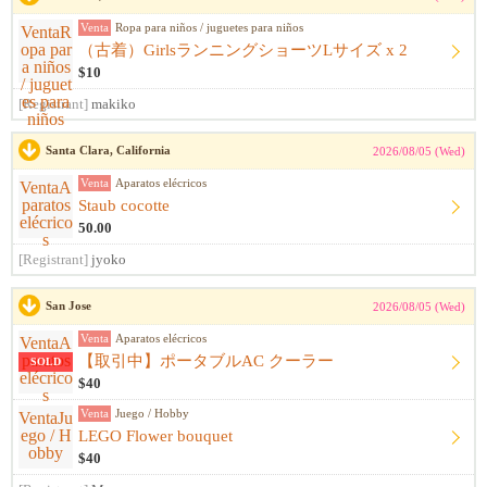
Venta
Ropa para niños / juguetes para niños
（古着）GirlsランニングショーツLサイズ x 2
$10
[Registrant]
makiko
Santa Clara, California
2026/08/05 (Wed)
Venta
Aparatos elécricos
Staub cocotte
50.00
[Registrant]
jyoko
San Jose
2026/08/05 (Wed)
Venta
Aparatos elécricos
【取引中】ポータブルAC クーラー
SOLD
$40
Venta
Juego / Hobby
LEGO Flower bouquet
$40