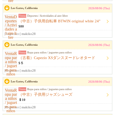
Los Gatos, California
2026/08/06 (Thu)
Venta
Deportes / Actividades al aire libre
（中古）子供用自転車 BTWIN original white 24"
$80
[Registrant]
makiko28
Los Gatos, California
2026/08/06 (Thu)
Venta
Ropa para niños / juguetes para niños
（古着）Capezio XSダンスヌードレオタード
$５
[Registrant]
makiko28
Los Gatos, California
2026/08/06 (Thu)
Venta
Ropa para niños / juguetes para niños
（中古）子供用ジャズシューズ
＄10
[Registrant]
makiko28