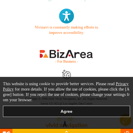
Vivinavi is constantly making efforts to
improve accessibility.
- For Business -
This website is using cookie to provide better services. Please read
Privacy
Contact Us
Starter Guide
FAQ
Policy
for more details. If you allow the use of cookies, please click the [A
Terms of Use
Trademark / Copyright
Privacy Policy
gree] button. If you reject the use of cookies, please change your settings fr
Copyright © 1999-2026 Vivid Navigation, Inc. All Rights Reserved.
om your browser.
Server US (42) @ Los Angeles Data Center