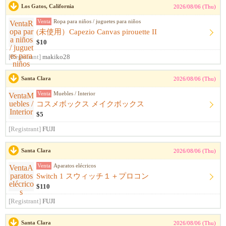
Los Gatos, California
2026/08/06 (Thu)
Venta
Ropa para niños / juguetes para niños
(未使用）Capezio Canvas pirouette II
$10
[Registrant]
makiko28
Santa Clara
2026/08/06 (Thu)
Venta
Muebles / Interior
コスメボックス メイクボックス
$5
[Registrant]
FUJI
Santa Clara
2026/08/06 (Thu)
Venta
Aparatos elécricos
Switch 1 スウィッチ１＋プロコン
$110
[Registrant]
FUJI
Santa Clara
2026/08/06 (Thu)