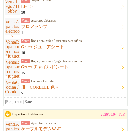
Venta
Juego / Hobby
LEGO
10
Venta
Aparatos elécricos
フロアランプ
1
Venta
Ropa para niños / juguetes para niños
Graco ジュニアシート
10
Venta
Ropa para niños / juguetes para niños
Graco チャイルドシート
15
Venta
Cocina / Comida
皿 CORELLE 色々
5
[Registrant]
Kate
Cupertino, California
2026/08/04 (Tue)
Venta
Aparatos elécricos
ケーブルモデムWi-Fi