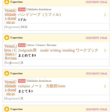
Cupertino
2026/08/05 (Wed)
Venta
Utilidades domésticas
ハンドソープ（リフィル）
3ドル
[Registrant]
MAI
Cupertino
2026/08/05 (Wed)
Venta
Libros / Cómics / Revistas
2ndgrade用 math/ writing /reading ワークブック
まとめて＄9
[Registrant]
R
Cupertino
2026/08/05 (Wed)
Venta
Utilidades domésticas
campus ノート 方眼罫5mm
まとて＄3
[Registrant]
R
Cupertino
2026/08/05 (Wed)