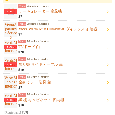
Venta
Aparatos elécricos
サーキュレーター 扇風機
SOLD
$7
Venta
Aparatos elécricos
Vicks Warm Mist Humidifier ヴィックス 加湿器
$7
Venta
Muebles / Interior
TVボード 白
SOLD
$20
Venta
Muebles / Interior
飾り棚 サイドテーブル 黒
SOLD
$10
Venta
Muebles / Interior
全身ミラー 姿見 鏡
$7
Venta
Muebles / Interior
黒 棚 キャビネット 収納棚
SOLD
$10
[Registrant]
FUJI