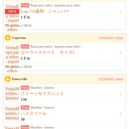
Venta
Ropa para niños / juguetes para niños
Gap 5.6歳用 ジャンパー
SOLD
1ドル
[Registrant]
MAI
Cupertino
2026/08/05 (Wed)
Venta
Ropa para niños / juguetes para niños
ローラースケート サイズ1
2ドル
[Registrant]
MAI
Emeryville
2026/08/05 (Wed)
Venta
Muebles / Interior
クイーンサイズベッド
150
Venta
Muebles / Interior
ハイスツール
30
Venta
Muebles / Interior