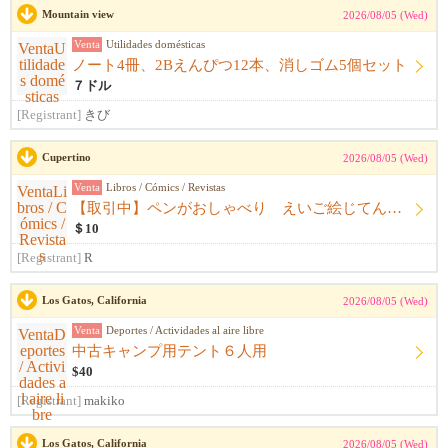
Mountain view
2026/08/05 (Wed)
Venta
Utilidades domésticas
ノート4冊、2Bえんぴつ12本、消しゴム5個セット
７ドル
[Registrant]
きび
Cupertino
2026/08/05 (Wed)
Venta
Libros / Cómics / Revistas
【取引中】ペンがおしゃべり えいご絵じてん セット
＄10
[Registrant]
R
Los Gatos, California
2026/08/05 (Wed)
Venta
Deportes / Actividades al aire libre
中古キャンプ用テント６人用
$40
[Registrant]
makiko
Los Gatos, California
2026/08/05 (Wed)