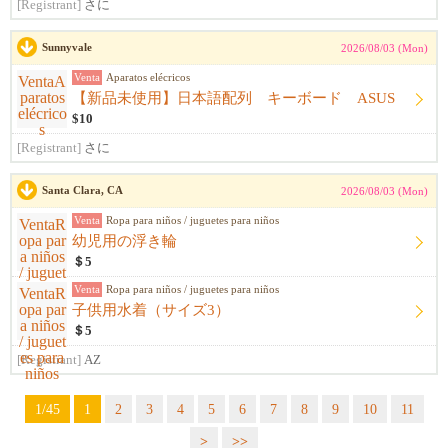
[Registrant]
さに
Sunnyvale
2026/08/03 (Mon)
Venta
Aparatos elécricos
【新品未使用】日本語配列 キーボード ASUS
$10
[Registrant]
さに
Santa Clara, CA
2026/08/03 (Mon)
Venta
Ropa para niños / juguetes para niños
幼児用の浮き輪
＄5
Venta
Ropa para niños / juguetes para niños
子供用水着（サイズ3）
＄5
[Registrant]
AZ
1/45
1
2
3
4
5
6
7
8
9
10
11
>
>>