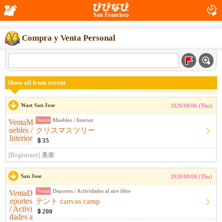
San Francisco
Compra y Venta Personal
Show all from recent
Wast San Jose
2026/08/06 (Thu)
Venta
Muebles / Interior
クリスマスツリー
＄35
[Registrant]
美奈
San Jose
2026/08/06 (Thu)
Venta
Deportes / Actividades al aire libre
テント canvas camp
＄200