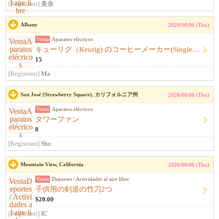
[Registrant]
美奈
Albany
2026/08/06 (Thu)
Venta
Aparatos elécricos
キューリグ（Keurig) のコーヒーメーカー(Single Serve Coffee) Maker
15
[Registrant]
Ma
San José (Strawberry Square), カリフォルニア州
2026/08/06 (Thu)
Venta
Aparatos elécricos
タワーファン
8
[Registrant]
Sho
Mountain View, California
2026/08/06 (Thu)
Venta
Deportes / Actividades al aire libre
子供用の剣道の竹刀2つ
$20.00
[Registrant]
IC