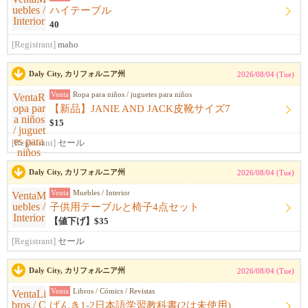
ハイテーブル
40
[Registrant]
maho
Daly City, カリフォルニア州
2026/08/04 (Tue)
Venta
Ropa para niños / juguetes para niños
【新品】JANIE AND JACK皮靴サイズ7
$15
[Registrant]
セール
Daly City, カリフォルニア州
2026/08/04 (Tue)
Venta
Muebles / Interior
子供用テーブルと椅子4点セット
【値下げ】$35
[Registrant]
セール
Daly City, カリフォルニア州
2026/08/04 (Tue)
Venta
Libros / Cómics / Revistas
げんき1-2日本語学習教科書(2は未使用)