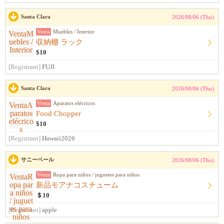
Santa Clara
2026/08/06 (Thu)
Venta
Muebles / Interior
収納棚 ラック
$10
[Registrant]
FUJI
Santa Clara
2026/08/06 (Thu)
Venta
Aparatos elécricos
Food Chopper
$10
[Registrant]
Hawaii2026
サニーベール
2026/08/06 (Thu)
Venta
Ropa para niños / juguetes para niños
新品モアナコスチューム
＄10
[Registrant]
apple