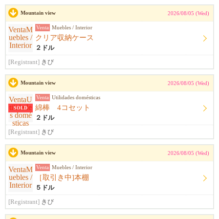
Mountain view
2026/08/05 (Wed)
Venta
Muebles / Interior
クリア収納ケース
２ドル
[Registrant]
きび
Mountain view
2026/08/05 (Wed)
Venta
Utilidades domésticas
綿棒 4コセット
SOLD
２ドル
[Registrant]
きび
Mountain view
2026/08/05 (Wed)
Venta
Muebles / Interior
［取引き中]本棚
５ドル
[Registrant]
きび