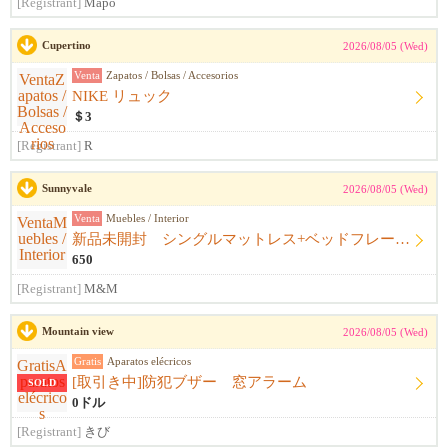
[Registrant]
Mapo
Cupertino
2026/08/05 (Wed)
Venta
Zapatos / Bolsas / Accesorios
NIKE リュック
＄3
[Registrant]
R
Sunnyvale
2026/08/05 (Wed)
Venta
Muebles / Interior
新品未開封 シングルマットレス+ベッドフレーム+シーツ
650
[Registrant]
M&M
Mountain view
2026/08/05 (Wed)
Gratis
Aparatos elécricos
[取引き中]防犯ブザー 窓アラーム
SOLD
0ドル
[Registrant]
きび