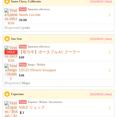
Santa Clara, California
2026/08/05 (Wed)
Venta
Aparatos elécricos
Staub cocotte
50.00
[Registrant]
jyoko
San Jose
2026/08/05 (Wed)
Venta
Aparatos elécricos
【取引中】ポータブルAC クーラー
SOLD
$40
Venta
Juego / Hobby
LEGO Flower bouquet
$40
[Registrant]
Mapo
Cupertino
2026/08/05 (Wed)
Venta
Zapatos / Bolsas / Accesorios
NIKE リュック
＄3