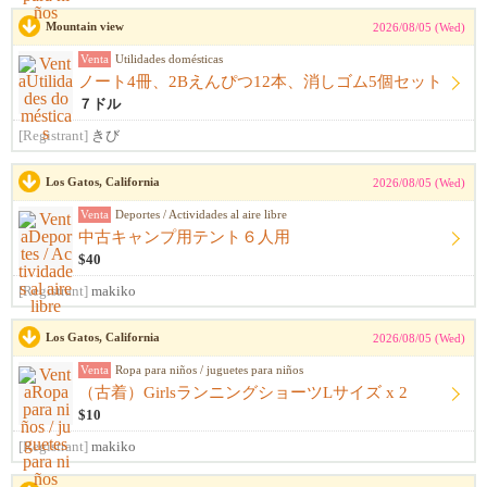
Mountain view
2026/08/05 (Wed)
Venta
Utilidades domésticas
ノート4冊、2Bえんぴつ12本、消しゴム5個セット
７ドル
[Registrant]
きび
Los Gatos, California
2026/08/05 (Wed)
Venta
Deportes / Actividades al aire libre
中古キャンプ用テント６人用
$40
[Registrant]
makiko
Los Gatos, California
2026/08/05 (Wed)
Venta
Ropa para niños / juguetes para niños
（古着）GirlsランニングショーツLサイズ x 2
$10
[Registrant]
makiko