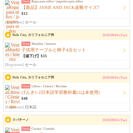
Venta
Ropa para niños / juguetes para niños
【新品】JANIE AND JACK皮靴サイズ7
$15
[Registrant]
セール
Daly City, カリフォルニア州
2026/08/04 (Tue)
Venta
Muebles / Interior
子供用テーブルと椅子4点セット
【値下げ】$35
[Registrant]
セール
Daly City, カリフォルニア州
2026/08/04 (Tue)
Venta
Libros / Cómics / Revistas
げんき1-2日本語学習教科書(2は未使用)
$40
[Registrant]
日本語
クパチーノ
2026/08/04 (Tue)
Venta
Cocina / Comida