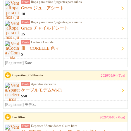
Venta
Ropa para niños / juguetes para niños
Graco ジュニアシート
10
Venta
Ropa para niños / juguetes para niños
Graco チャイルドシート
15
Venta
Cocina / Comida
皿 CORELLE 色々
5
[Registrant]
Kate
Cupertino, California
2026/08/04 (Tue)
Venta
Aparatos elécricos
ケーブルモデムWi-Fi
$50
[Registrant]
モデム
Los Altos
2026/08/03 (Mon)
Venta
Deportes / Actividades al aire libre