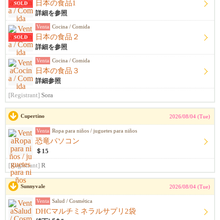
日本の食品1
SOLD
詳細を参照
Venta
Cocina / Comida
日本の食品２
SOLD
詳細を参照
Venta
Cocina / Comida
日本の食品３
詳細参照
[Registrant]
Sora
Cupertino
2026/08/04 (Tue)
Venta
Ropa para niños / juguetes para niños
恐竜パソコン
＄15
[Registrant]
R
Sunnyvale
2026/08/04 (Tue)
Venta
Salud / Cosmética
DHCマルチミネラルサプリ2袋