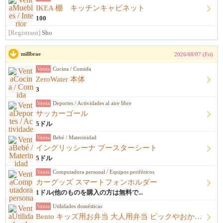
IKEA 棚 キッチンキャビネット
100
[Registrant]
Sho
millbrae
2026/08/07 (Fri)
Venta
Cocina / Comida
ZeroWater 本体
3
Venta
Deportes / Actividades al aire libre
サッカーゴール
5ドル
Venta
Bebé / Materinidad
イングリッシーナ ブースターシート
5ドル
Venta
Computadora personal / Equipos periféricos
カーグッズ スマートフォンホルダー
1ドル(他のものを購入の方は無料で...
Venta
Utilidades domésticas
Bento キッズ用お弁当 大人用弁当 ピックやおかずカップ他