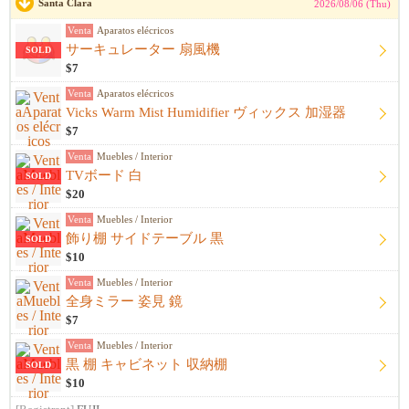
Santa Clara
2026/08/06 (Thu)
Venta
Aparatos elécricos
サーキュレーター 扇風機
SOLD
$7
Venta
Aparatos elécricos
Vicks Warm Mist Humidifier ヴィックス 加湿器
$7
Venta
Muebles / Interior
TVボード 白
SOLD
$20
Venta
Muebles / Interior
飾り棚 サイドテーブル 黒
SOLD
$10
Venta
Muebles / Interior
全身ミラー 姿見 鏡
$7
Venta
Muebles / Interior
黒 棚 キャビネット 収納棚
SOLD
$10