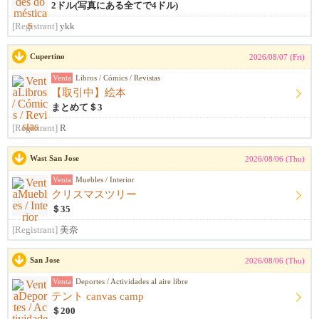
2ドル(写真にある全てで4ドル)
[Registrant]
ykk
Cupertino
2026/08/07 (Fri)
Venta
Libros / Cómics / Revistas
【取引中】絵本
まとめて＄3
[Registrant]
R
Wast San Jose
2026/08/06 (Thu)
Venta
Muebles / Interior
クリスマスツリー
＄35
[Registrant]
美奈
San Jose
2026/08/06 (Thu)
Venta
Deportes / Actividades al aire libre
テント canvas camp
＄200