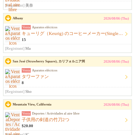
[Registrant]
美奈
Albany
2026/08/06 (Thu)
Venta
Aparatos elécricos
キューリグ（Keurig) のコーヒーメーカー(Single Serve Coffee) Maker
15
[Registrant]
Ma
San José (Strawberry Square), カリフォルニア州
2026/08/06 (Thu)
Venta
Aparatos elécricos
タワーファン
8
[Registrant]
Sho
Mountain View, California
2026/08/06 (Thu)
Venta
Deportes / Actividades al aire libre
子供用の剣道の竹刀2つ
$20.00
[Registrant]
IC