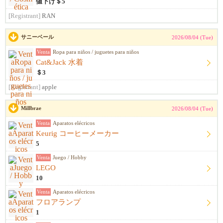
値下げ＄5
[Registrant]
RAN
サニーベール
2026/08/04 (Tue)
Venta
Ropa para niños / juguetes para niños
Cat&Jack 水着
＄3
[Registrant]
apple
Millbrae
2026/08/04 (Tue)
Venta
Aparatos elécricos
Keurig コーヒーメーカー
5
Venta
Juego / Hobby
LEGO
10
Venta
Aparatos elécricos
フロアランプ
1