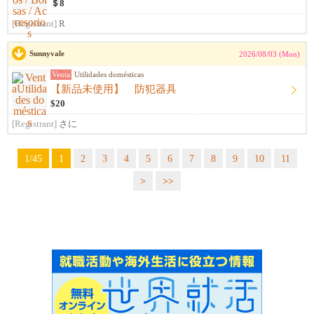
＄8
[Registrant]
R
Sunnyvale
2026/08/03 (Mon)
Venta
Utilidades domésticas
【新品未使用】 防犯器具
$20
[Registrant]
さに
1/45
1
2
3
4
5
6
7
8
9
10
11
>
>>