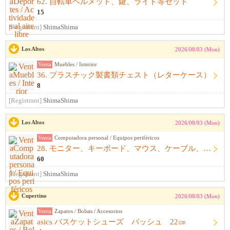
62. 自転車ヘルメット、鍵、ライト等セット
15
[Registrant]
ShimaShima
Los Altos
2026/08/03 (Mon)
Venta
Muebles / Interior
36. プラスチック製書類チェスト（レターケース）
8
[Registrant]
ShimaShima
Los Altos
2026/08/03 (Mon)
Venta
Computadora personal / Equipos periféricos
28. モニター、キーボード、マウス、ケーブル、アームレスト一式
60
[Registrant]
ShimaShima
Cupertino
2026/08/03 (Mon)
Venta
Zapatos / Bolsas / Accesorios
asics バスケットシューズ バッシュ 22㎝