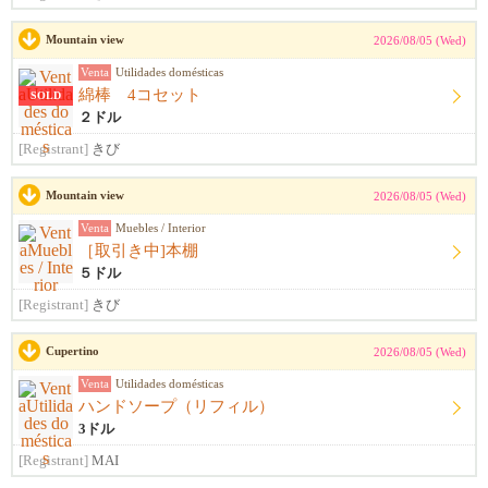
Mountain view
2026/08/05 (Wed)
Venta
Utilidades domésticas
綿棒 4コセット
SOLD
２ドル
[Registrant]
きび
Mountain view
2026/08/05 (Wed)
Venta
Muebles / Interior
［取引き中]本棚
５ドル
[Registrant]
きび
Cupertino
2026/08/05 (Wed)
Venta
Utilidades domésticas
ハンドソープ（リフィル）
3ドル
[Registrant]
MAI