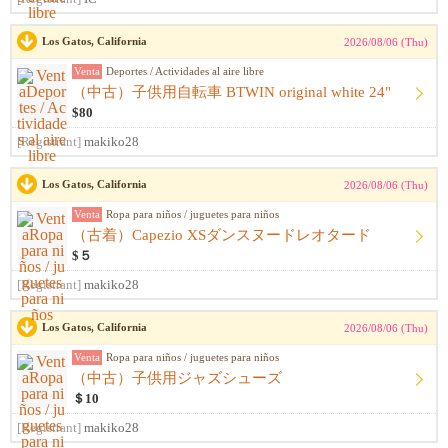
Los Gatos, California
2026/08/06 (Thu)
Venta
Deportes / Actividades al aire libre
（中古）子供用自転車 BTWIN original white 24"
$80
[Registrant]
makiko28
Los Gatos, California
2026/08/06 (Thu)
Venta
Ropa para niños / juguetes para niños
（古着）Capezio XSダンスヌードレオタード
$５
[Registrant]
makiko28
Los Gatos, California
2026/08/06 (Thu)
Venta
Ropa para niños / juguetes para niños
（中古）子供用ジャズシューズ
＄10
[Registrant]
makiko28