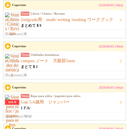
Cupertino
2026/08/05 (Wed)
Venta
Libros / Cómics / Revistas
2ndgrade用 math/ writing /reading ワークブック
まとめて＄9
[Registrant]
R
Cupertino
2026/08/05 (Wed)
Venta
Utilidades domésticas
campus ノート 方眼罫5mm
まとて＄3
[Registrant]
R
Cupertino
2026/08/05 (Wed)
Venta
Ropa para niños / juguetes para niños
Gap 5.6歳用 ジャンパー
SOLD
1ドル
[Registrant]
MAI
Cupertino
2026/08/05 (Wed)