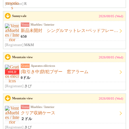
[Registrant]
R
Sunnyvale
2026/08/05 (Wed)
Venta
Muebles / Interior
新品未開封 シングルマットレス+ベッドフレーム+シーツ
650
[Registrant]
M&M
Mountain view
2026/08/05 (Wed)
Gratis
Aparatos elécricos
[取引き中]防犯ブザー 窓アラーム
SOLD
0ドル
[Registrant]
きび
Mountain view
2026/08/05 (Wed)
Venta
Muebles / Interior
クリア収納ケース
２ドル
[Registrant]
きび