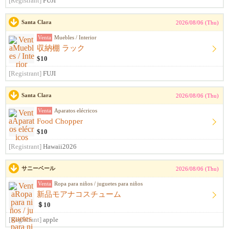
[Registrant]
FUJI
Santa Clara
2026/08/06 (Thu)
Venta
Muebles / Interior
収納棚 ラック
$10
[Registrant]
FUJI
Santa Clara
2026/08/06 (Thu)
Venta
Aparatos elécricos
Food Chopper
$10
[Registrant]
Hawaii2026
サニーベール
2026/08/06 (Thu)
Venta
Ropa para niños / juguetes para niños
新品モアナコスチューム
＄10
[Registrant]
apple