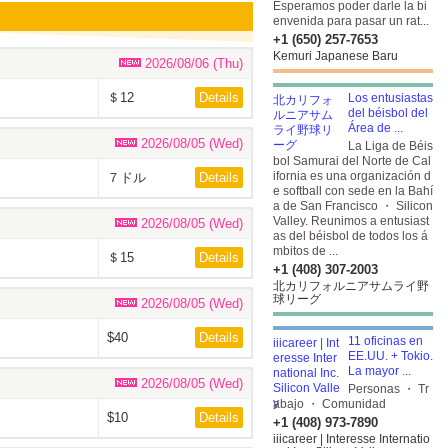
Esperamos poder darle la bi
envenida para pasar un rat...
+1 (650) 257-7653
Kemuri Japanese Baru
2026/08/06 (Thu)
＄12
Details
Los entusiastas
del béisbol del
Área de ...
2026/08/05 (Wed)
La Liga de Béis
bol Samurai del Norte de Cal
ifornia es una organización d
７ドル
Details
e softball con sede en la Bahí
a de San Francisco ・ Silicon
Valley. Reunimos a entusiast
2026/08/05 (Wed)
as del béisbol de todos los á
mbitos de ...
＄15
Details
+1 (408) 307-2003
北カリフォルニアサムライ野
球リーグ
2026/08/05 (Wed)
$40
Details
11 oficinas en
EE.UU. + Tokio.
La mayor ...
2026/08/05 (Wed)
Personas ・ Tr
abajo ・ Comunidad
$10
Details
+1 (408) 973-7890
iiicareer | Interesse Internatio