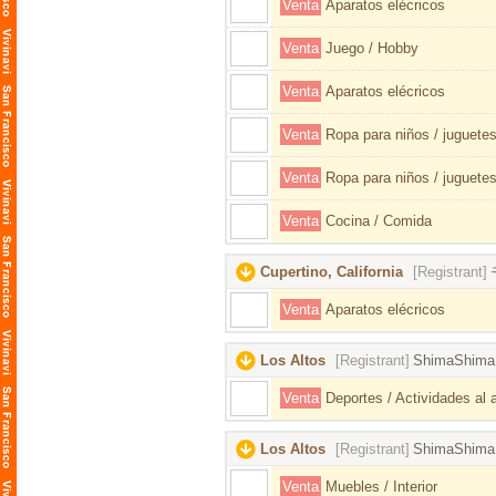
Venta
Aparatos elécricos
Venta
Juego / Hobby
Venta
Aparatos elécricos
Venta
Ropa para niños / juguetes
Venta
Ropa para niños / juguetes
Venta
Cocina / Comida
Cupertino, California
[Registrant]
Venta
Aparatos elécricos
Los Altos
[Registrant]
ShimaShima
Venta
Deportes / Actividades al ai
Los Altos
[Registrant]
ShimaShima
Venta
Muebles / Interior