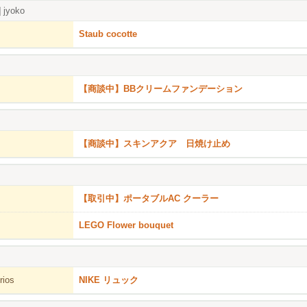
]
jyoko
Staub cocotte
【商談中】BBクリームファンデーション
【商談中】スキンアクア 日焼け止め
【取引中】ポータブルAC クーラー
LEGO Flower bouquet
rios
NIKE リュック