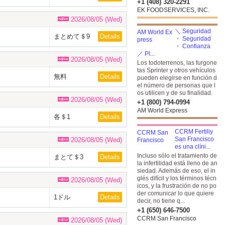
+1 (408) 320-2291
EK FOODSERVICES, INC.
2026/08/05 (Wed)
＼ Seguridad
まとめて＄9
Details
・ Seguridad
・ Confianza
／ Pl...
2026/08/05 (Wed)
Los todoterrenos, las furgone
tas Sprinter y otros vehículos
無料
Details
pueden elegirse en función d
el número de personas que l
os utilicen y de su finalidad.
2026/08/05 (Wed)
+1 (800) 794-0994
AM World Express
各＄1
Details
CCRM Fertiliy
San Francisco
2026/08/05 (Wed)
es una clíni...
Incluso sólo el tratamiento de
まとて＄3
Details
la infertilidad está lleno de an
siedad. Además de eso, el in
glés difícil y los términos técn
2026/08/05 (Wed)
icos, y la frustración de no po
der comunicar lo que quiere
1ドル
Details
decir, no tiene q...
+1 (650) 646-7500
CCRM San Francisco
2026/08/05 (Wed)