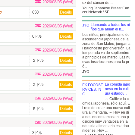
2026/08/05 (Wed)
oz del cáncer de ...
Young Japanese Breast Can
ツ
650
Details
cer Network / SF
Llamando a todos los ni
2026/08/05 (Wed)
ños que aman el b...
Los niños, principalmente de
0ドル
Details
ascendencia japonesa de la
zona de San Mateo, juegan a
l baloncesto por diversión. La
2026/08/05 (Wed)
temporada va de septiembre
a principios de marzo. Las nu
２ドル
Details
evas inscripciones para la pr
ó...
JYO
2026/08/05 (Wed)
２ドル
Details
La comida japo
nesa en la cult
ura estadou...
2026/08/05 (Wed)
～ Cultivar la c
omida japonesa, sólo aquí. E
l reto de crear una nueva cult
５ドル
Details
ura alimentaria. ～ Hoy en dí
a nos encontramos en una p
osición muy ventajosa en la i
2026/08/05 (Wed)
ndustria alimentaria estadou
nidense. Hoy ...
3ドル
Details