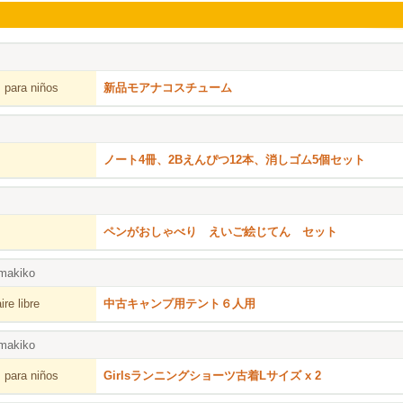
 para niños
新品モアナコスチューム
ノート4冊、2Bえんぴつ12本、消しゴム5個セット
ペンがおしゃべり えいご絵じてん セット
makiko
re libre
中古キャンプ用テント６人用
makiko
 para niños
Girlsランニングショーツ古着Lサイズ x 2