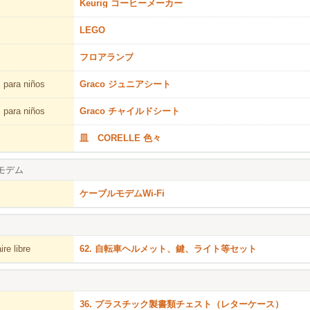
Keurig コーヒーメーカー
LEGO
フロアランプ
 para niños
Graco ジュニアシート
 para niños
Graco チャイルドシート
皿 CORELLE 色々
モデム
ケーブルモデムWi-Fi
re libre
62. 自転車ヘルメット、鍵、ライト等セット
36. プラスチック製書類チェスト（レターケース）