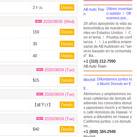
2ドル
Details
Último inventari
o subido ！ Ofr
ecemos pre...
2026/08/05 (Wed)
28 años apoyando la vida au
tomovilística de nuestros clie
150
Details
ntes en Estados Unidos ！ C
on el lema ！ Prueba de conf
ianza ！ ！ La política empre
30
Details
sarial de AB Autotown es "ser
vicio basado en la comunida
40
Details
d". Ba...
+1 (310) 212-7990
AB Auto Town
2026/08/04 (Tue)
Difundamos juntos lo
$15
Details
s Mochi Donuts en E
E...
Abriremos y ampliaremos nu
2026/08/04 (Tue)
evas cafeterías de donuts añ
adiendo los conocidos donut
【値下げ】
Details
s japoneses mochi y el famos
$35
o café Honolulu de Hawaii. V
amos a difundirlo en Hawai y
2026/08/04 (Tue)
California juntos. Los donuts
no...
$40
Details
+1 (808) 384-2948
Mochill