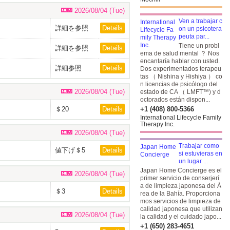
2026/08/04 (Tue)
Ven a trabajar c
詳細を参照
Details
on un psicotera
peuta par...
Tiene un probl
詳細を参照
Details
ema de salud mental ？ Nos
encantaría hablar con usted.
詳細参照
Details
Dos experimentados terapeu
tas （ Nishina y Hishiya ） co
n licencias de psicólogo del
2026/08/04 (Tue)
estado de CA （ LMFT™) y d
octorados están dispon...
＄20
Details
+1 (408) 800-5366
International Lifecycle Family
Therapy Inc.
2026/08/04 (Tue)
Trabajar como
値下げ＄5
Details
si estuvieras en
un lugar ...
Japan Home Concierge es el
2026/08/04 (Tue)
primer servicio de conserjerí
a de limpieza japonesa del Á
＄3
Details
rea de la Bahía. Proporciona
mos servicios de limpieza de
calidad japonesa que utilizan
2026/08/04 (Tue)
la calidad y el cuidado japo...
+1 (650) 283-4651