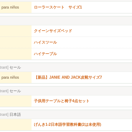
 para niños
ローラースケート サイズ1
クイーンサイズベッド
ハイスツール
ハイテーブル
trant]
セール
 para niños
【新品】JANIE AND JACK皮靴サイズ7
trant]
セール
子供用テーブルと椅子4点セット
trant]
日本語
げんき1-2日本語学習教科書(2は未使用)