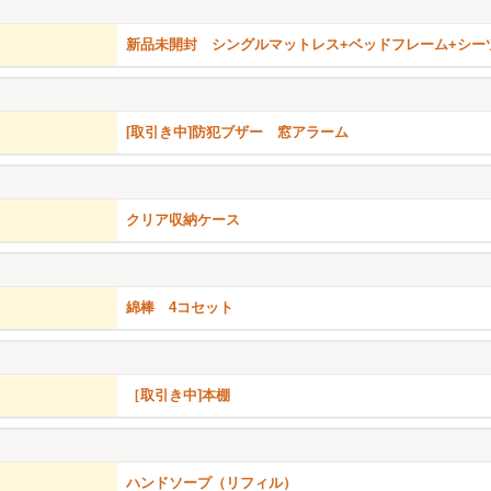
新品未開封 シングルマットレス+ベッドフレーム+シー
[取引き中]防犯ブザー 窓アラーム
クリア収納ケース
綿棒 4コセット
［取引き中]本棚
ハンドソープ（リフィル）