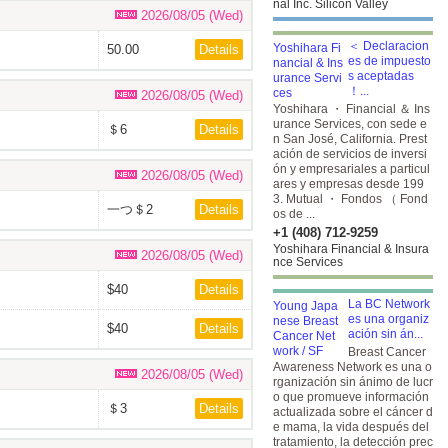
nal Inc. Silicon Valley
2026/08/05 (Wed)
＜ Declaracion
50.00
Details
es de impuesto
s aceptadas
！...
2026/08/05 (Wed)
Yoshihara ・ Financial ＆ Ins
urance Services, con sede e
＄6
Details
n San José, California. Prest
ación de servicios de inversi
ón y empresariales a particul
2026/08/05 (Wed)
ares y empresas desde 199
3. Mutual ・ Fondos （ Fond
一つ＄2
Details
os de ...
+1 (408) 712-9259
Yoshihara Financial & Insura
2026/08/05 (Wed)
nce Services
$40
Details
La BC Network
es una organiz
$40
Details
ación sin án...
Breast Cancer
Awareness Network es una o
2026/08/05 (Wed)
rganización sin ánimo de lucr
o que promueve información
＄3
Details
actualizada sobre el cáncer d
e mama, la vida después del
tratamiento, la detección prec