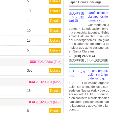
5
Details
Japan Home Concierge
10
Details
Jardín de infan
cia japonés de
jornada co...
1
Details
Guardería en ja
ponés ・ La educación fome
10
Details
nta el espíritu japonés. Nishiy
amato Gakuen San Jose Sch
ool Kindergarten es una guar
15
Details
dería japonesa de jornada co
mpleta que abrió sus puertas
5
Details
en Santa Clara en...
+1 (408) 243-1174
西大和学園サンノゼ校幼稚園
2026/08/04 (Tue)
$50
Details
Es una organiz
ación sin ánim
o de lucro q...
2026/08/03 (Mon)
FLAT ・ FLAT es una organiz
ación sin ánimo de lucro con
15
Details
sede en Nueva York y que op
era en todo EE.UU., poniend
o en contacto a profesionales
sanitarios y pacientes de hab
2026/08/03 (Mon)
la japonesa y apoyando a la
comu...
8
Details