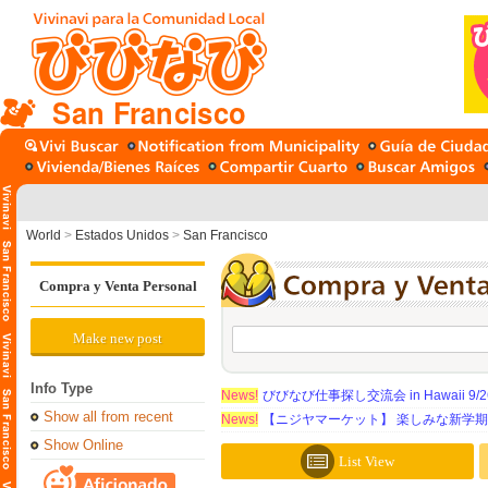
San Francisco
World
>
Estados Unidos
>
San Francisco
Compra y Venta Personal
Make new post
Info Type
News!
びびなび仕事探し交流会 in Hawaii 9/26（
Show all from recent
News!
【ニジヤマーケット】 楽しみな新学
Show Online
List View