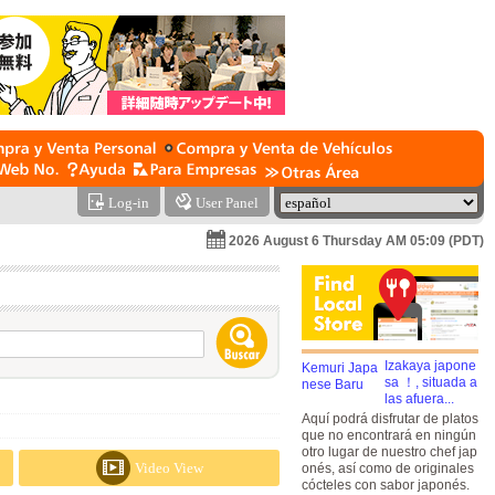
Log-in
User Panel
2026 August 6 Thursday AM 05:09 (PDT)
Izakaya japone
sa ！, situada a
las afuera...
Aquí podrá disfrutar de platos
que no encontrará en ningún
otro lugar de nuestro chef jap
Video View
onés, así como de originales
cócteles con sabor japonés.