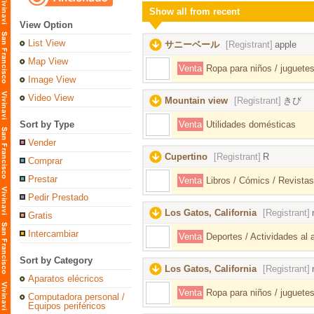
Show all from recent
View Option
List View
サニーベール
[Registrant]
apple
Map View
Venta
Ropa para niños / juguetes
Image View
Video View
Mountain view
[Registrant]
きび
Sort by Type
Venta
Utilidades domésticas
Vender
Cupertino
[Registrant]
R
Comprar
Prestar
Venta
Libros / Cómics / Revistas
Pedir Prestado
Los Gatos, California
[Registrant]
Gratis
Intercambiar
Venta
Deportes / Actividades al ai
Sort by Category
Los Gatos, California
[Registrant]
Aparatos elécricos
Venta
Ropa para niños / juguetes
Computadora personal /
Equipos periféricos