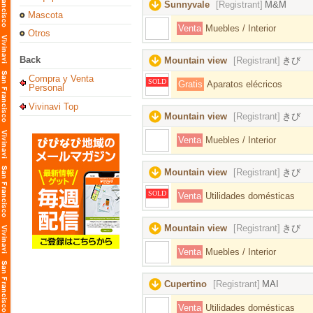
Sunnyvale
[Registrant]
M&M
Mascota
Venta
Muebles / Interior
Otros
Back
Mountain view
[Registrant]
きび
Compra y Venta
SOLD
Gratis
Aparatos elécricos
Personal
Vivinavi Top
Mountain view
[Registrant]
きび
Venta
Muebles / Interior
Mountain view
[Registrant]
きび
SOLD
Venta
Utilidades domésticas
Mountain view
[Registrant]
きび
Venta
Muebles / Interior
Cupertino
[Registrant]
MAI
Venta
Utilidades domésticas