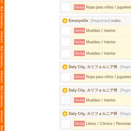
Venta
Ropa para niños / juguetes
Emeryville
[Registrant]
maho
Venta
Muebles / Interior
Venta
Muebles / Interior
Venta
Muebles / Interior
Daly City, カリフォルニア州
[Regis
Venta
Ropa para niños / juguetes
Daly City, カリフォルニア州
[Regis
Venta
Muebles / Interior
Daly City, カリフォルニア州
[Regis
Venta
Libros / Cómics / Revistas