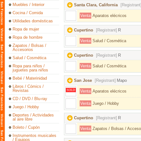
Muebles / Interior
Santa Clara, California
[Registrant
Cocina / Comida
Venta
Aparatos elécricos
Utilidades domésticas
Ropa de mujer
Cupertino
[Registrant]
R
Ropa de hombre
Venta
Salud / Cosmética
Zapatos / Bolsas /
Accesorios
Cupertino
[Registrant]
R
Salud / Cosmética
Ropa para niños /
Venta
Salud / Cosmética
juguetes para niños
Bebé / Materinidad
San Jose
[Registrant]
Mapo
Libros / Cómics /
Revistas
SOLD
Venta
Aparatos elécricos
CD / DVD / Blu-ray
Venta
Juego / Hobby
Juego / Hobby
Deportes / Actividades
Cupertino
[Registrant]
R
al aire libre
Boleto / Cupón
Venta
Zapatos / Bolsas / Acceso
Instrumentos musicales
/ Equipos