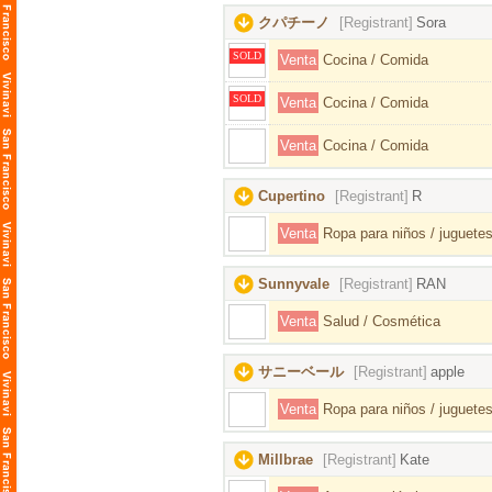
クパチーノ
[Registrant]
Sora
SOLD
Venta
Cocina / Comida
SOLD
Venta
Cocina / Comida
Venta
Cocina / Comida
Cupertino
[Registrant]
R
Venta
Ropa para niños / juguetes
Sunnyvale
[Registrant]
RAN
Venta
Salud / Cosmética
サニーベール
[Registrant]
apple
Venta
Ropa para niños / juguetes
Millbrae
[Registrant]
Kate