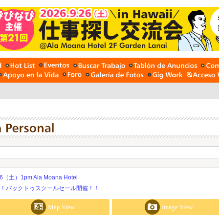
土）1pm Ala Moana Hotel
期！バックトゥスクールセール開催！！
Map View
Image View