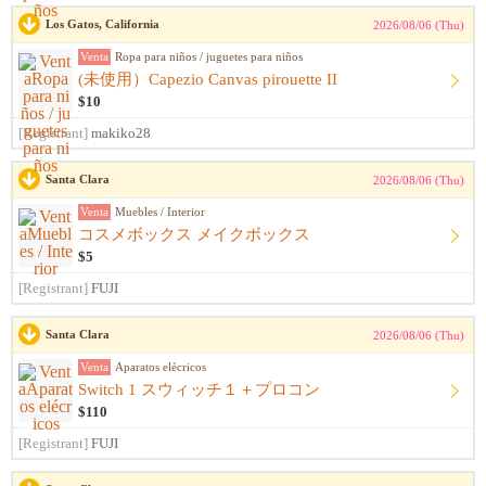
Los Gatos, California
2026/08/06 (Thu)
Venta
Ropa para niños / juguetes para niños
(未使用）Capezio Canvas pirouette II
$10
[Registrant]
makiko28
Santa Clara
2026/08/06 (Thu)
Venta
Muebles / Interior
コスメボックス メイクボックス
$5
[Registrant]
FUJI
Santa Clara
2026/08/06 (Thu)
Venta
Aparatos elécricos
Switch 1 スウィッチ１＋プロコン
$110
[Registrant]
FUJI