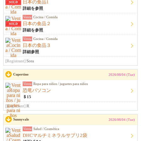
日本の食品1
SOLD
詳細を参照
Venta
Cocina / Comida
日本の食品２
SOLD
詳細を参照
Venta
Cocina / Comida
日本の食品３
詳細参照
[Registrant]
Sora
Cupertino
2026/08/04 (Tue)
Venta
Ropa para niños / juguetes para niños
恐竜パソコン
＄15
[Registrant]
R
Sunnyvale
2026/08/04 (Tue)
Venta
Salud / Cosmética
DHCマルチミネラルサプリ2袋