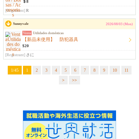
＄8
[Registrant]
R
Sunnyvale
2026/08/03 (Mon)
Venta
Utilidades domésticas
【新品未使用】 防犯器具
$20
[Registrant]
さに
1/45
1
2
3
4
5
6
7
8
9
10
11
>
>>