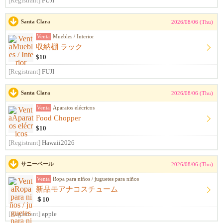
[Registrant]
FUJI
Santa Clara
2026/08/06 (Thu)
Venta
Muebles / Interior
収納棚 ラック
$10
[Registrant]
FUJI
Santa Clara
2026/08/06 (Thu)
Venta
Aparatos elécricos
Food Chopper
$10
[Registrant]
Hawaii2026
サニーベール
2026/08/06 (Thu)
Venta
Ropa para niños / juguetes para niños
新品モアナコスチューム
＄10
[Registrant]
apple