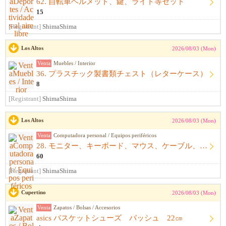
62. 自転車ヘルメット、鍵、ライト等セット
15
[Registrant]
ShimaShima
Los Altos
2026/08/03 (Mon)
Venta
Muebles / Interior
36. プラスチック製書類チェスト（レターケース）
8
[Registrant]
ShimaShima
Los Altos
2026/08/03 (Mon)
Venta
Computadora personal / Equipos periféricos
28. モニター、キーボード、マウス、ケーブル、アームレスト一式
60
[Registrant]
ShimaShima
Cupertino
2026/08/03 (Mon)
Venta
Zapatos / Bolsas / Accesorios
asics バスケットシューズ バッシュ 22㎝