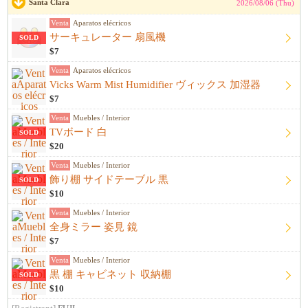
Santa Clara
2026/08/06 (Thu)
Venta
Aparatos elécricos
サーキュレーター 扇風機
SOLD
$7
Venta
Aparatos elécricos
Vicks Warm Mist Humidifier ヴィックス 加湿器
$7
Venta
Muebles / Interior
TVボード 白
SOLD
$20
Venta
Muebles / Interior
飾り棚 サイドテーブル 黒
SOLD
$10
Venta
Muebles / Interior
全身ミラー 姿見 鏡
$7
Venta
Muebles / Interior
黒 棚 キャビネット 収納棚
SOLD
$10