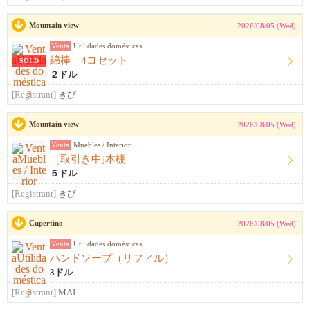
Mountain view
2026/08/05 (Wed)
Venta
Utilidades domésticas
綿棒 4コセット
SOLD
２ドル
[Registrant]
きび
Mountain view
2026/08/05 (Wed)
Venta
Muebles / Interior
［取引き中]本棚
５ドル
[Registrant]
きび
Cupertino
2026/08/05 (Wed)
Venta
Utilidades domésticas
ハンドソープ（リフィル）
3ドル
[Registrant]
MAI