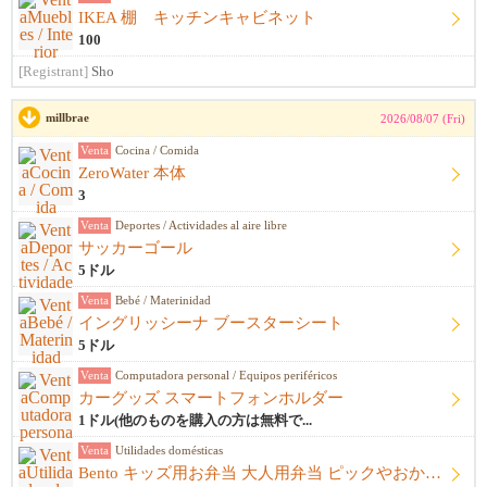
IKEA 棚 キッチンキャビネット
100
[Registrant]
Sho
millbrae
2026/08/07 (Fri)
Venta
Cocina / Comida
ZeroWater 本体
3
Venta
Deportes / Actividades al aire libre
サッカーゴール
5ドル
Venta
Bebé / Materinidad
イングリッシーナ ブースターシート
5ドル
Venta
Computadora personal / Equipos periféricos
カーグッズ スマートフォンホルダー
1ドル(他のものを購入の方は無料で...
Venta
Utilidades domésticas
Bento キッズ用お弁当 大人用弁当 ピックやおかずカップ他