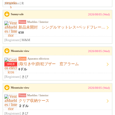
[Registrant]
R
Sunnyvale
2026/08/05 (Wed)
Venta
Muebles / Interior
新品未開封 シングルマットレス+ベッドフレーム+シーツ
650
[Registrant]
M&M
Mountain view
2026/08/05 (Wed)
Gratis
Aparatos elécricos
[取引き中]防犯ブザー 窓アラーム
SOLD
0ドル
[Registrant]
きび
Mountain view
2026/08/05 (Wed)
Venta
Muebles / Interior
クリア収納ケース
２ドル
[Registrant]
きび