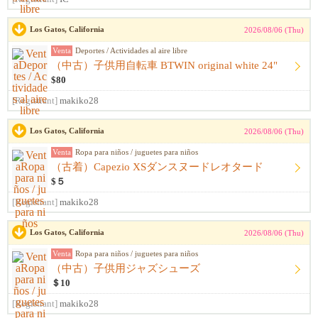
Los Gatos, California
2026/08/06 (Thu)
Venta
Deportes / Actividades al aire libre
（中古）子供用自転車 BTWIN original white 24"
$80
[Registrant]
makiko28
Los Gatos, California
2026/08/06 (Thu)
Venta
Ropa para niños / juguetes para niños
（古着）Capezio XSダンスヌードレオタード
$５
[Registrant]
makiko28
Los Gatos, California
2026/08/06 (Thu)
Venta
Ropa para niños / juguetes para niños
（中古）子供用ジャズシューズ
＄10
[Registrant]
makiko28