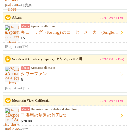
[Registrant]
美奈
Albany
2026/08/06 (Thu)
Venta
Aparatos elécricos
キューリグ（Keurig) のコーヒーメーカー(Single Serve Coffee) Maker
15
[Registrant]
Ma
San José (Strawberry Square), カリフォルニア州
2026/08/06 (Thu)
Venta
Aparatos elécricos
タワーファン
8
[Registrant]
Sho
Mountain View, California
2026/08/06 (Thu)
Venta
Deportes / Actividades al aire libre
子供用の剣道の竹刀2つ
$20.00
[Registrant]
IC