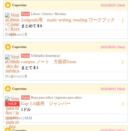
Cupertino
2026/08/05 (Wed)
Venta
Libros / Cómics / Revistas
2ndgrade用 math/ writing /reading ワークブック
まとめて＄9
[Registrant]
R
Cupertino
2026/08/05 (Wed)
Venta
Utilidades domésticas
campus ノート 方眼罫5mm
まとて＄3
[Registrant]
R
Cupertino
2026/08/05 (Wed)
Venta
Ropa para niños / juguetes para niños
Gap 5.6歳用 ジャンパー
SOLD
1ドル
[Registrant]
MAI
Cupertino
2026/08/05 (Wed)