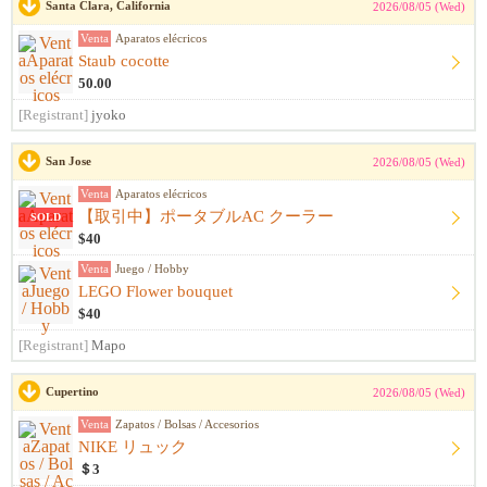
Santa Clara, California
2026/08/05 (Wed)
Venta
Aparatos elécricos
Staub cocotte
50.00
[Registrant]
jyoko
San Jose
2026/08/05 (Wed)
Venta
Aparatos elécricos
【取引中】ポータブルAC クーラー
SOLD
$40
Venta
Juego / Hobby
LEGO Flower bouquet
$40
[Registrant]
Mapo
Cupertino
2026/08/05 (Wed)
Venta
Zapatos / Bolsas / Accesorios
NIKE リュック
＄3