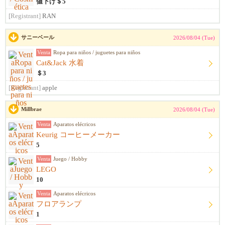
値下げ＄5
[Registrant]
RAN
サニーベール
2026/08/04 (Tue)
Venta
Ropa para niños / juguetes para niños
Cat&Jack 水着
＄3
[Registrant]
apple
Millbrae
2026/08/04 (Tue)
Venta
Aparatos elécricos
Keurig コーヒーメーカー
5
Venta
Juego / Hobby
LEGO
10
Venta
Aparatos elécricos
フロアランプ
1