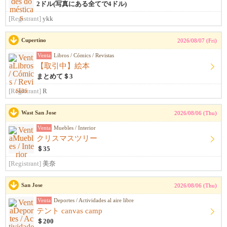
2ドル(写真にある全てで4ドル)
[Registrant]
ykk
Cupertino
2026/08/07 (Fri)
Venta
Libros / Cómics / Revistas
【取引中】絵本
まとめて＄3
[Registrant]
R
Wast San Jose
2026/08/06 (Thu)
Venta
Muebles / Interior
クリスマスツリー
＄35
[Registrant]
美奈
San Jose
2026/08/06 (Thu)
Venta
Deportes / Actividades al aire libre
テント canvas camp
＄200