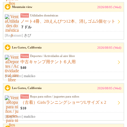
Mountain view
2026/08/05 (Wed)
Venta
Utilidades domésticas
ノート4冊、2Bえんぴつ12本、消しゴム5個セット
７ドル
[Registrant]
きび
Los Gatos, California
2026/08/05 (Wed)
Venta
Deportes / Actividades al aire libre
中古キャンプ用テント６人用
$40
[Registrant]
makiko
Los Gatos, California
2026/08/05 (Wed)
Venta
Ropa para niños / juguetes para niños
（古着）GirlsランニングショーツLサイズ x 2
$10
[Registrant]
makiko