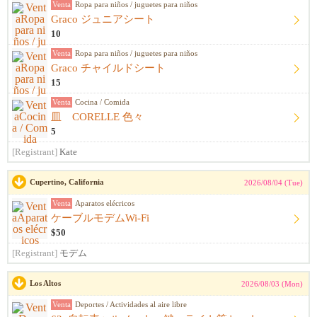
Venta
Ropa para niños / juguetes para niños
Graco ジュニアシート
10
Venta
Ropa para niños / juguetes para niños
Graco チャイルドシート
15
Venta
Cocina / Comida
皿 CORELLE 色々
5
[Registrant]
Kate
Cupertino, California
2026/08/04 (Tue)
Venta
Aparatos elécricos
ケーブルモデムWi-Fi
$50
[Registrant]
モデム
Los Altos
2026/08/03 (Mon)
Venta
Deportes / Actividades al aire libre