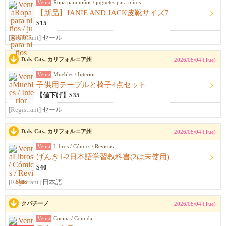
Venta
Ropa para niños / juguetes para niños
【新品】JANIE AND JACK皮靴サイズ7
$15
[Registrant]
セール
Daly City, カリフォルニア州
2026/08/04 (Tue)
Venta
Muebles / Interior
子供用テーブルと椅子4点セット
【値下げ】$35
[Registrant]
セール
Daly City, カリフォルニア州
2026/08/04 (Tue)
Venta
Libros / Cómics / Revistas
げんき1-2日本語学習教科書(2は未使用)
$40
[Registrant]
日本語
クパチーノ
2026/08/04 (Tue)
Venta
Cocina / Comida