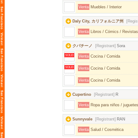
Venta
Muebles / Interior
Daly City, カリフォルニア州
[Regis
Venta
Libros / Cómics / Revistas
クパチーノ
[Registrant]
Sora
SOLD
Venta
Cocina / Comida
SOLD
Venta
Cocina / Comida
Venta
Cocina / Comida
Cupertino
[Registrant]
R
Venta
Ropa para niños / juguetes
Sunnyvale
[Registrant]
RAN
Venta
Salud / Cosmética