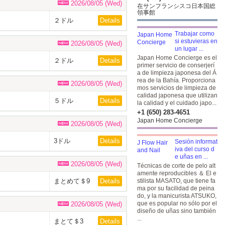
2026/08/05 (Wed)
在サンフランシスコ日本国総
領事館
２ドル
Details
Trabajar como
si estuvieras en
2026/08/05 (Wed)
un lugar ...
Japan Home Concierge es el
２ドル
Details
primer servicio de conserjerí
a de limpieza japonesa del Á
rea de la Bahía. Proporciona
2026/08/05 (Wed)
mos servicios de limpieza de
calidad japonesa que utilizan
５ドル
Details
la calidad y el cuidado japo...
+1 (650) 283-4651
Japan Home Concierge
2026/08/05 (Wed)
3ドル
Details
Sesión informat
iva del curso d
e uñas en ...
2026/08/05 (Wed)
Técnicas de corte de pelo alt
amente reproducibles ＆ El e
まとめて＄9
Details
stilista MASATO, que tiene fa
ma por su facilidad de peina
do, y la manicurista ATSUKO,
que es popular no sólo por el
2026/08/05 (Wed)
diseño de uñas sino también
...
まとて＄3
Details