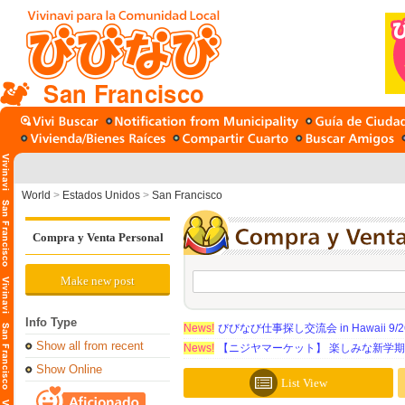
San Francisco
World
>
Estados Unidos
>
San Francisco
Compra y Venta Personal
Make new post
Info Type
News!
びびなび仕事探し交流会 in Hawaii 9/26（
Show all from recent
News!
【ニジヤマーケット】 楽しみな新学
Show Online
List View