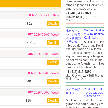
ponerse en contacto con nos
otros en japonés. Convenient
emente situado en un...
+1 (408) 430-7871
2026/08/06 (Thu)
Fumiko hair(サッシーヘアー
内）
＄12
Details
Northern Califo
rnia Tokushima
2026/08/05 (Wed)
Kenjinkai ...
Solicitud de Me
７ドル
Details
mbresía de Tokushima Kenji
nkai del Norte de California
！ Damos la bienvenida a cu
2026/08/05 (Wed)
alquier persona que tenga u
na conexión con Tokushima
＄15
Details
o que ame Tokushima ！ Nos
otros, los Tokushima Ken...
+1 (415) 519-4880
2026/08/05 (Wed)
北カリフォルニア徳島県人会
阿波っ子の会
$40
Details
Para todas sus
2026/08/05 (Wed)
necesidades e
n materia de...
$10
Details
Gestionamos todo tipo de se
guros para particulares y em
presas. Los seguros son muy