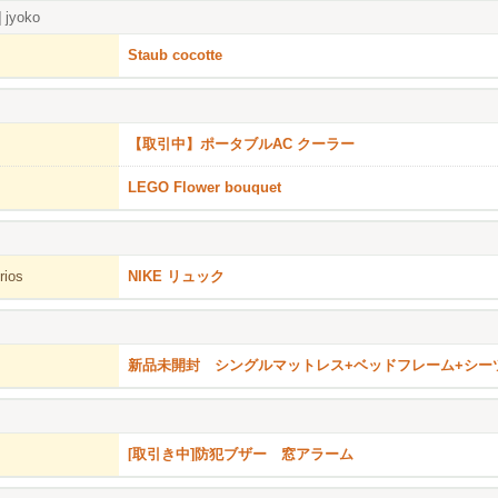
]
jyoko
Staub cocotte
【取引中】ポータブルAC クーラー
LEGO Flower bouquet
rios
NIKE リュック
新品未開封 シングルマットレス+ベッドフレーム+シー
[取引き中]防犯ブザー 窓アラーム