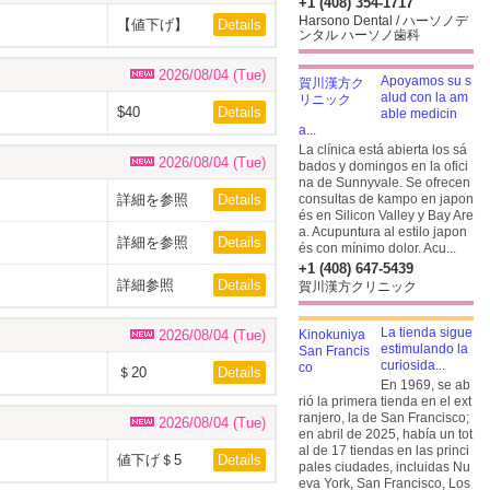
+1 (408) 354-1717
Harsono Dental / ハーソノデ
【値下げ】
Details
ンタル ハーソノ歯科
$35
2026/08/04 (Tue)
Apoyamos su s
alud con la am
$40
Details
able medicin
a...
La clínica está abierta los sá
2026/08/04 (Tue)
bados y domingos en la ofici
na de Sunnyvale. Se ofrecen
詳細を参照
Details
consultas de kampo en japon
és en Silicon Valley y Bay Are
a. Acupuntura al estilo japon
詳細を参照
Details
és con mínimo dolor. Acu...
+1 (408) 647-5439
詳細参照
Details
賀川漢方クリニック
La tienda sigue
2026/08/04 (Tue)
estimulando la
curiosida...
＄20
Details
En 1969, se ab
rió la primera tienda en el ext
ranjero, la de San Francisco;
2026/08/04 (Tue)
en abril de 2025, había un tot
al de 17 tiendas en las princi
値下げ＄5
Details
pales ciudades, incluidas Nu
eva York, San Francisco, Los