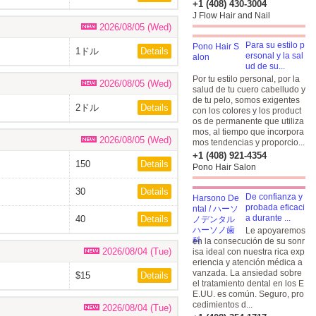
+1 (408) 430-3004
J Flow Hair and Nail
2026/08/05 (Wed)
Para su estilo p
1ドル
Details
ersonal y la sal
ud de su...
Por tu estilo personal, por la
2026/08/05 (Wed)
salud de tu cuero cabelludo y
de tu pelo, somos exigentes
2ドル
Details
con los colores y los product
os de permanente que utiliza
mos, al tiempo que incorpora
2026/08/05 (Wed)
mos tendencias y proporcio...
+1 (408) 921-4354
150
Details
Pono Hair Salon
30
Details
De confianza y
probada eficaci
a durante ...
40
Details
Le apoyaremos
en la consecución de su sonr
2026/08/04 (Tue)
isa ideal con nuestra rica exp
eriencia y atención médica a
vanzada. La ansiedad sobre
$15
Details
el tratamiento dental en los E
E.UU. es común. Seguro, pro
cedimientos d...
2026/08/04 (Tue)