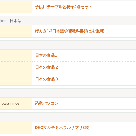
子供用テーブルと椅子4点セット
trant]
日本語
げんき1-2日本語学習教科書(2は未使用)
日本の食品1
日本の食品２
日本の食品３
 para niños
恐竜パソコン
DHCマルチミネラルサプリ2袋