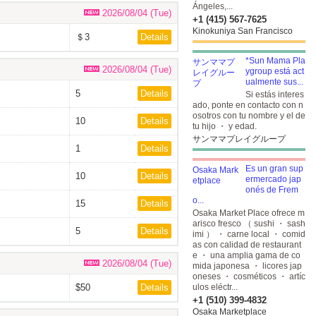
Ángeles,...
2026/08/04 (Tue)
+1 (415) 567-7625
Kinokuniya San Francisco
＄3
Details
*Sun Mama Pla
2026/08/04 (Tue)
ygroup está act
ualmente sus...
5
Details
Si estás interes
ado, ponte en contacto con n
osotros con tu nombre y el de
10
Details
tu hijo ・ y edad.
サンママプレイグループ
1
Details
Es un gran sup
10
Details
ermercado jap
onés de Frem
o...
15
Details
Osaka Market Place ofrece m
arisco fresco （ sushi ・ sash
5
Details
imi ） ・ carne local ・ comid
as con calidad de restaurant
e ・ una amplia gama de co
2026/08/04 (Tue)
mida japonesa ・ licores jap
oneses ・ cosméticos ・ artíc
$50
Details
ulos eléctr...
+1 (510) 399-4832
Osaka Marketplace