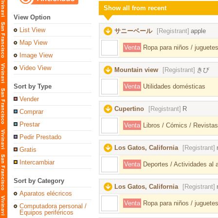
Show all from recent
View Option
List View
サニーベール
[Registrant]
apple
Map View
Venta
Ropa para niños / juguetes
Image View
Video View
Mountain view
[Registrant]
きび
Sort by Type
Venta
Utilidades domésticas
Vender
Cupertino
[Registrant]
R
Comprar
Prestar
Venta
Libros / Cómics / Revistas
Pedir Prestado
Los Gatos, California
[Registrant]
Gratis
Intercambiar
Venta
Deportes / Actividades al ai
Sort by Category
Los Gatos, California
[Registrant]
Aparatos elécricos
Venta
Ropa para niños / juguetes
Computadora personal /
Equipos periféricos