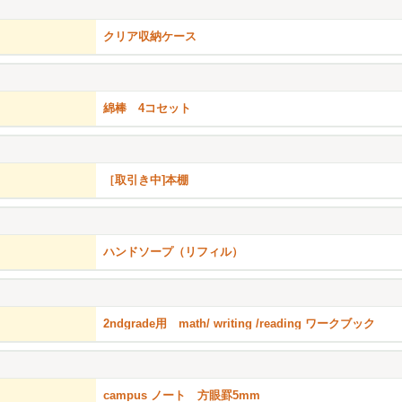
クリア収納ケース
綿棒 4コセット
［取引き中]本棚
ハンドソープ（リフィル）
2ndgrade用 math/ writing /reading ワークブック
campus ノート 方眼罫5mm