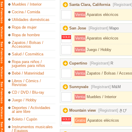
Muebles / Interior
Santa Clara, California
[Registrant
Cocina / Comida
Venta
Aparatos elécricos
Utilidades domésticas
Ropa de mujer
San Jose
[Registrant]
Mapo
Ropa de hombre
SOLD
Venta
Aparatos elécricos
Zapatos / Bolsas /
Accesorios
Venta
Juego / Hobby
Salud / Cosmética
Ropa para niños /
Cupertino
[Registrant]
R
juguetes para niños
Bebé / Materinidad
Venta
Zapatos / Bolsas / Acceso
Libros / Cómics /
Revistas
Sunnyvale
[Registrant]
M&M
CD / DVD / Blu-ray
Venta
Muebles / Interior
Juego / Hobby
Deportes / Actividades
Mountain view
[Registrant]
きび
al aire libre
Boleto / Cupón
SOLD
Gratis
Aparatos elécricos
Instrumentos musicales
/ Equipos