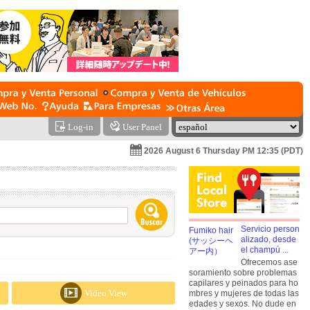
Log-in
User Panel
2026 August 6 Thursday PM 12:35 (PDT)
Servicio person
alizado, desde
el champú ...
Ofrecemos ase
soramiento sobre problemas
capilares y peinados para ho
Video View
mbres y mujeres de todas las
edades y sexos. No dude en