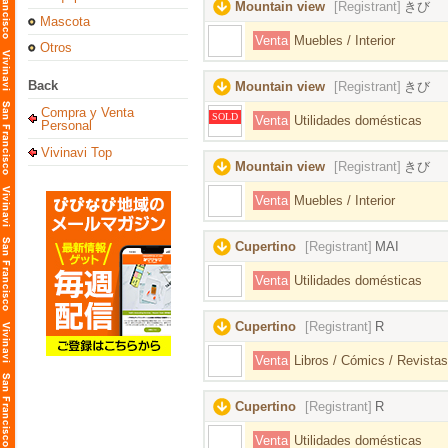
Mountain view
[Registrant]
きび
Mascota
Venta
Muebles / Interior
Otros
Back
Mountain view
[Registrant]
きび
Compra y Venta
SOLD
Venta
Utilidades domésticas
Personal
Vivinavi Top
Mountain view
[Registrant]
きび
Venta
Muebles / Interior
Cupertino
[Registrant]
MAI
Venta
Utilidades domésticas
Cupertino
[Registrant]
R
Venta
Libros / Cómics / Revistas
Cupertino
[Registrant]
R
Venta
Utilidades domésticas