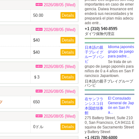
importantes en caso de emer
2026/08/05 (Wed)
gencia. Daiwa Insurance ent
enderá sus necesidades y le
50.00
Details
preparará el plan más adecu
ado entr...
+1 (310) 540-8595
2026/08/05 (Wed)
ダイワ保険代理店
$40
Details
Idioma japonés
grupo de juego
$40
Details
para padre...
Se trata de un
2026/08/05 (Wed)
grupo de juego japonés para
niños de 0 a 4 años en San F
rancisco Japantown.
＄3
Details
日本語の親子プレイグループ
バンビ
2026/08/05 (Wed)
El Consulado
ツ
650
Details
General de Jap
ón en San Fr
a...
2026/08/05 (Wed)
275 Battery Street, Suite 210
0, San Francisco, CA 94111 E
0ドル
Details
squina de Sacramento Street
y Battery Street
+1 (415) 780-6000