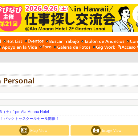
土）1pm Ala Moana Hotel
期！バックトゥスクールセール開催！！
Map View
Image View