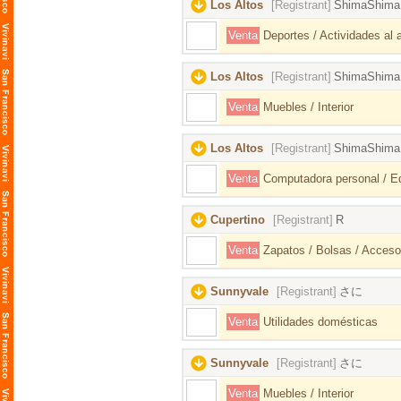
Los Altos
[Registrant]
ShimaShima
Venta
Deportes / Actividades al ai
Los Altos
[Registrant]
ShimaShima
Venta
Muebles / Interior
Los Altos
[Registrant]
ShimaShima
Venta
Computadora personal / Eq
Cupertino
[Registrant]
R
Venta
Zapatos / Bolsas / Acceso
Sunnyvale
[Registrant]
さに
Venta
Utilidades domésticas
Sunnyvale
[Registrant]
さに
Venta
Muebles / Interior