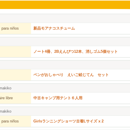
 para niños
新品モアナコスチューム
ノート4冊、2Bえんぴつ12本、消しゴム5個セット
ペンがおしゃべり えいご絵じてん セット
makiko
re libre
中古キャンプ用テント６人用
makiko
 para niños
Girlsランニングショーツ古着Lサイズ x 2