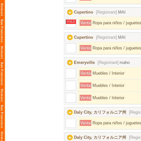
Cupertino
[Registrant]
MAI
SOLD
Venta
Ropa para niños / juguetes
Cupertino
[Registrant]
MAI
Venta
Ropa para niños / juguetes
Emeryville
[Registrant]
maho
Venta
Muebles / Interior
Venta
Muebles / Interior
Venta
Muebles / Interior
Daly City, カリフォルニア州
[Regis
Venta
Ropa para niños / juguetes
Daly City, カリフォルニア州
[Regis