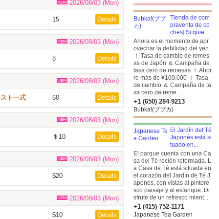
2026/08/03 (Mon)
Tienda de com
15
Details
praventa de co
ches] Si quie...
Ahora es el momento de apr
2026/08/03 (Mon)
ovechar la debilidad del yen
！ Tasa de cambio de remes
8
Details
as de Japón ＆ Campaña de
tasa cero de remesas ！ Ahor
re más de ¥100.000 ！ Tasa
2026/08/03 (Mon)
de cambio ＆ Campaña de ta
sa cero de reme...
レスト一式
60
Details
+1 (650) 284-9213
Bubka!(ブブカ)
2026/08/03 (Mon)
El Jardín del Té
＄10
Details
Japonés está si
tuado en...
El parque cuenta con una Ca
2026/08/03 (Mon)
sa del Té recién reformada. L
a Casa de Té está situada en
$20
Details
el corazón del Jardín de Té J
aponés, con vistas al pintore
sco paisaje y al estanque. Di
sfrute de un refresco mient...
2026/08/03 (Mon)
+1 (415) 752-1171
$10
Details
Japanese Tea Garden