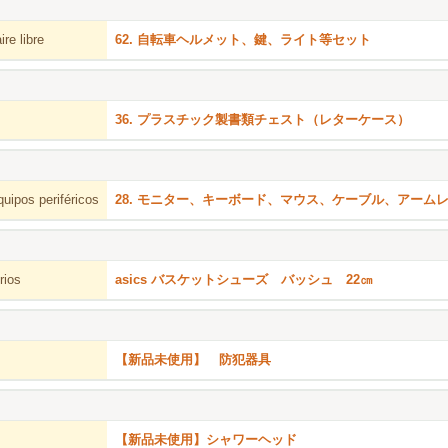
re libre
62. 自転車ヘルメット、鍵、ライト等セット
36. プラスチック製書類チェスト（レターケース）
uipos periféricos
28. モニター、キーボード、マウス、ケーブル、アーム
rios
asics バスケットシューズ バッシュ 22㎝
【新品未使用】 防犯器具
【新品未使用】シャワーヘッド