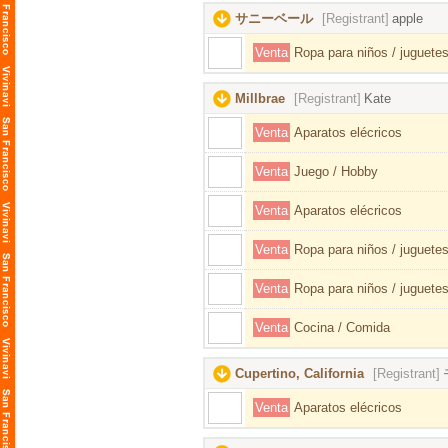
サニーベール
[Registrant]
apple
Venta
Ropa para niños / juguetes
Millbrae
[Registrant]
Kate
Venta
Aparatos elécricos
Venta
Juego / Hobby
Venta
Aparatos elécricos
Venta
Ropa para niños / juguetes
Venta
Ropa para niños / juguetes
Venta
Cocina / Comida
Cupertino, California
[Registrant]
Venta
Aparatos elécricos