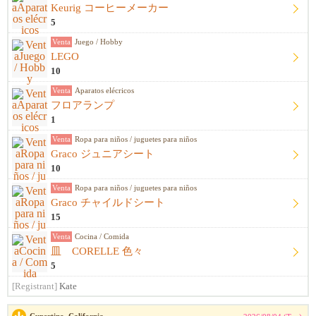
Keurig コーヒーメーカー
5
Venta
Juego / Hobby
LEGO
10
Venta
Aparatos elécricos
フロアランプ
1
Venta
Ropa para niños / juguetes para niños
Graco ジュニアシート
10
Venta
Ropa para niños / juguetes para niños
Graco チャイルドシート
15
Venta
Cocina / Comida
皿 CORELLE 色々
5
[Registrant]
Kate