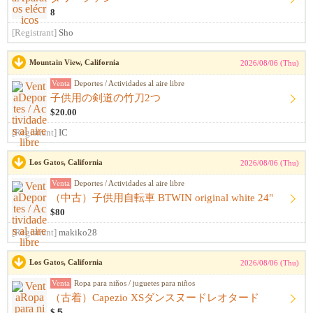
8
[Registrant]
Sho
Mountain View, California
2026/08/06 (Thu)
Venta
Deportes / Actividades al aire libre
子供用の剣道の竹刀2つ
$20.00
[Registrant]
IC
Los Gatos, California
2026/08/06 (Thu)
Venta
Deportes / Actividades al aire libre
（中古）子供用自転車 BTWIN original white 24"
$80
[Registrant]
makiko28
Los Gatos, California
2026/08/06 (Thu)
Venta
Ropa para niños / juguetes para niños
（古着）Capezio XSダンスヌードレオタード
$５