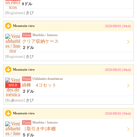
0ドル
[Registrant]
きび
Mountain view
2026/08/05 (Wed)
Venta
Muebles / Interior
クリア収納ケース
２ドル
[Registrant]
きび
Mountain view
2026/08/05 (Wed)
Venta
Utilidades domésticas
綿棒 4コセット
SOLD
２ドル
[Registrant]
きび
Mountain view
2026/08/05 (Wed)
Venta
Muebles / Interior
［取引き中]本棚
５ドル