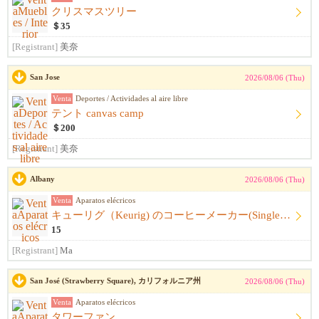
クリスマスツリー
＄35
[Registrant]
美奈
San Jose
2026/08/06 (Thu)
Venta
Deportes / Actividades al aire libre
テント canvas camp
＄200
[Registrant]
美奈
Albany
2026/08/06 (Thu)
Venta
Aparatos elécricos
キューリグ（Keurig) のコーヒーメーカー(Single Serve Coffee) Maker
15
[Registrant]
Ma
San José (Strawberry Square), カリフォルニア州
2026/08/06 (Thu)
Venta
Aparatos elécricos
タワーファン