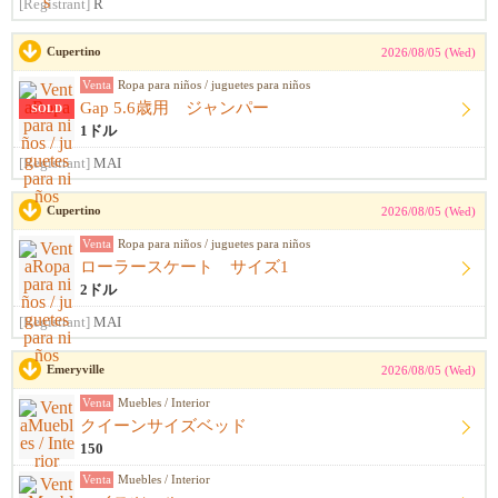
[Registrant]
R
Cupertino
2026/08/05 (Wed)
Venta
Ropa para niños / juguetes para niños
Gap 5.6歳用 ジャンパー
SOLD
1ドル
[Registrant]
MAI
Cupertino
2026/08/05 (Wed)
Venta
Ropa para niños / juguetes para niños
ローラースケート サイズ1
2ドル
[Registrant]
MAI
Emeryville
2026/08/05 (Wed)
Venta
Muebles / Interior
クイーンサイズベッド
150
Venta
Muebles / Interior