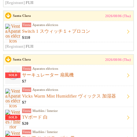
[Registrant]
FUJI
Santa Clara
2026/08/06 (Thu)
Venta
Aparatos elécricos
Switch 1 スウィッチ１＋プロコン
$110
[Registrant]
FUJI
Santa Clara
2026/08/06 (Thu)
Venta
Aparatos elécricos
サーキュレーター 扇風機
SOLD
$7
Venta
Aparatos elécricos
Vicks Warm Mist Humidifier ヴィックス 加湿器
$7
Venta
Muebles / Interior
TVボード 白
SOLD
$20
Venta
Muebles / Interior