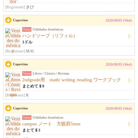
[Registrant]
きび
Cupertino
2026/08/05 (Wed)
Venta
Utilidades domésticas
ハンドソープ（リフィル）
3ドル
[Registrant]
MAI
Cupertino
2026/08/05 (Wed)
Venta
Libros / Cómics / Revistas
2ndgrade用 math/ writing /reading ワークブック
まとめて＄9
[Registrant]
R
Cupertino
2026/08/05 (Wed)
Venta
Utilidades domésticas
campus ノート 方眼罫5mm
まとて＄3