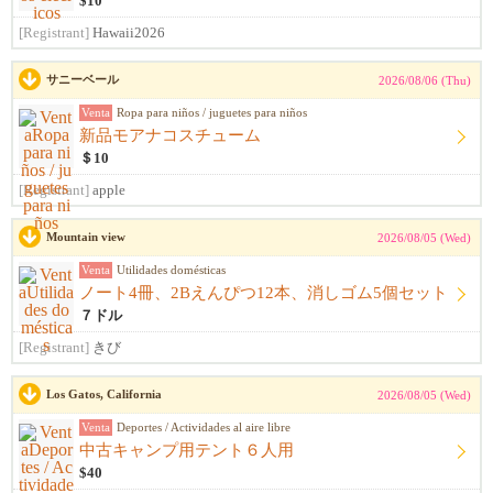
$10
[Registrant]
Hawaii2026
サニーベール
2026/08/06 (Thu)
Venta
Ropa para niños / juguetes para niños
新品モアナコスチューム
＄10
[Registrant]
apple
Mountain view
2026/08/05 (Wed)
Venta
Utilidades domésticas
ノート4冊、2Bえんぴつ12本、消しゴム5個セット
７ドル
[Registrant]
きび
Los Gatos, California
2026/08/05 (Wed)
Venta
Deportes / Actividades al aire libre
中古キャンプ用テント６人用
$40