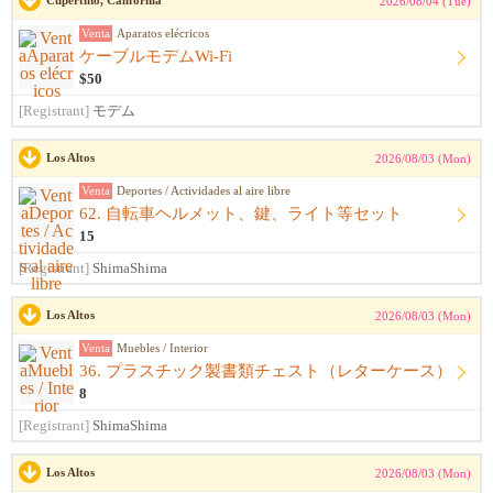
Cupertino, California
2026/08/04 (Tue)
Venta
Aparatos elécricos
ケーブルモデムWi-Fi
$50
[Registrant]
モデム
Los Altos
2026/08/03 (Mon)
Venta
Deportes / Actividades al aire libre
62. 自転車ヘルメット、鍵、ライト等セット
15
[Registrant]
ShimaShima
Los Altos
2026/08/03 (Mon)
Venta
Muebles / Interior
36. プラスチック製書類チェスト（レターケース）
8
[Registrant]
ShimaShima
Los Altos
2026/08/03 (Mon)