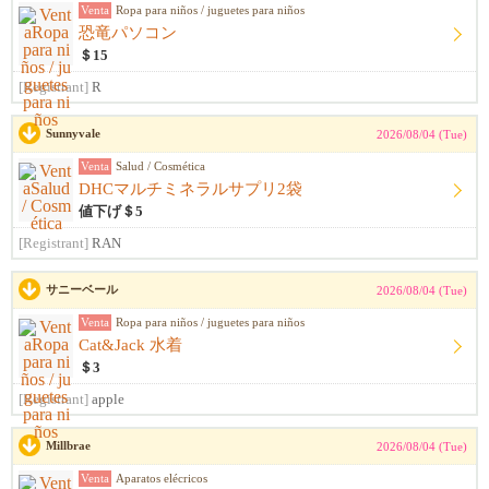
Venta
Ropa para niños / juguetes para niños
恐竜パソコン
＄15
[Registrant]
R
Sunnyvale
2026/08/04 (Tue)
Venta
Salud / Cosmética
DHCマルチミネラルサプリ2袋
値下げ＄5
[Registrant]
RAN
サニーベール
2026/08/04 (Tue)
Venta
Ropa para niños / juguetes para niños
Cat&Jack 水着
＄3
[Registrant]
apple
Millbrae
2026/08/04 (Tue)
Venta
Aparatos elécricos