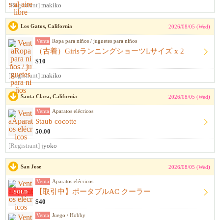
[Registrant]
makiko
Los Gatos, California
2026/08/05 (Wed)
Venta
Ropa para niños / juguetes para niños
（古着）GirlsランニングショーツLサイズ x 2
$10
[Registrant]
makiko
Santa Clara, California
2026/08/05 (Wed)
Venta
Aparatos elécricos
Staub cocotte
50.00
[Registrant]
jyoko
San Jose
2026/08/05 (Wed)
Venta
Aparatos elécricos
【取引中】ポータブルAC クーラー
SOLD
$40
Venta
Juego / Hobby