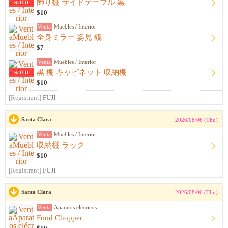
飾り棚 サイドテーブル 黒
SOLD
$10
Venta
Muebles / Interior
全身ミラー 姿見 鏡
$7
Venta
Muebles / Interior
黒 棚 キャビネット 収納棚
SOLD
$10
[Registrant]
FUJI
Santa Clara
2026/08/06 (Thu)
Venta
Muebles / Interior
収納棚 ラック
$10
[Registrant]
FUJI
Santa Clara
2026/08/06 (Thu)
Venta
Aparatos elécricos
Food Chopper