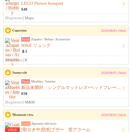
LEGO Flower bouquet
$40
[Registrant]
Mapo
Cupertino
2026/08/05 (Wed)
Venta
Zapatos / Bolsas / Accesorios
NIKE リュック
＄3
[Registrant]
R
Sunnyvale
2026/08/05 (Wed)
Venta
Muebles / Interior
新品未開封 シングルマットレス+ベッドフレーム+シーツ
650
[Registrant]
M&M
Mountain view
2026/08/05 (Wed)
Gratis
Aparatos elécricos
[取引き中]防犯ブザー 窓アラーム
SOLD