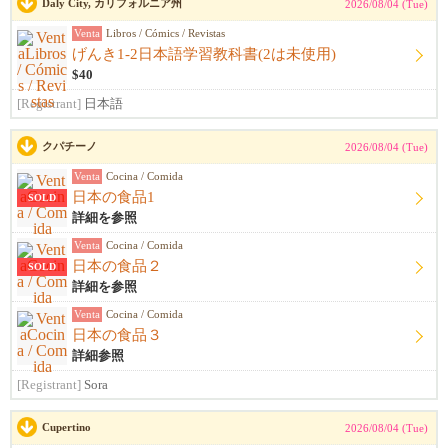
Daly City, カリフォルニア州
2026/08/04 (Tue)
Venta
Libros / Cómics / Revistas
げんき1-2日本語学習教科書(2は未使用)
$40
[Registrant]
日本語
クパチーノ
2026/08/04 (Tue)
Venta
Cocina / Comida
日本の食品1
SOLD
詳細を参照
Venta
Cocina / Comida
日本の食品２
SOLD
詳細を参照
Venta
Cocina / Comida
日本の食品３
詳細参照
[Registrant]
Sora
Cupertino
2026/08/04 (Tue)