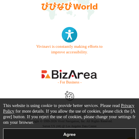
Vivinavi is constantly making efforts to
improve accessibility.
- For Business -
This website is using cookie to provide better services. Please read
Privacy
Contact Us
Starter Guide
FAQ
Policy
for more details. If you allow the use of cookies, please click the [A
Terms of Use
Trademark / Copyright
Privacy Policy
gree] button. If you reject the use of cookies, please change your settings fr
Copyright © 1999-2026 Vivid Navigation, Inc. All Rights Reserved.
om your browser.
Server US (44) @ Los Angeles Data Center