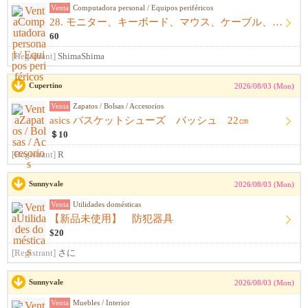
Venta
Computadora personal / Equipos periféricos
28. モニター、キーボード、マウス、ケーブル、アームレスト一式
60
[Registrant]
ShimaShima
Cupertino
2026/08/03 (Mon)
Venta
Zapatos / Bolsas / Accesorios
asics バスケットシューズ バッシュ 22㎝
＄10
[Registrant]
R
Sunnyvale
2026/08/03 (Mon)
Venta
Utilidades domésticas
【新品未使用】 防犯器具
$20
[Registrant]
さに
Sunnyvale
2026/08/03 (Mon)
Venta
Muebles / Interior