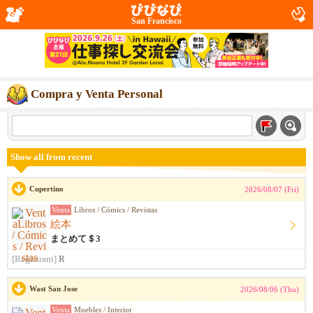
San Francisco
Compra y Venta Personal
Show all from recent
Cupertino
2026/08/07 (Fri)
Venta
Libros / Cómics / Revistas
絵本
まとめて＄3
[Registrant]
R
Wast San Jose
2026/08/06 (Thu)
Venta
Muebles / Interior