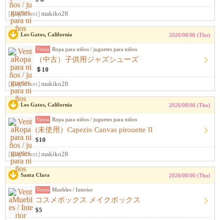
[Registrant]
makiko28
Los Gatos, California
2026/08/06 (Thu)
Venta
Ropa para niños / juguetes para niños
（中古）子供用ジャズシューズ
＄10
[Registrant]
makiko28
Los Gatos, California
2026/08/06 (Thu)
Venta
Ropa para niños / juguetes para niños
(未使用）Capezio Canvas pirouette II
$10
[Registrant]
makiko28
Santa Clara
2026/08/06 (Thu)
Venta
Muebles / Interior
コスメボックス メイクボックス
$5