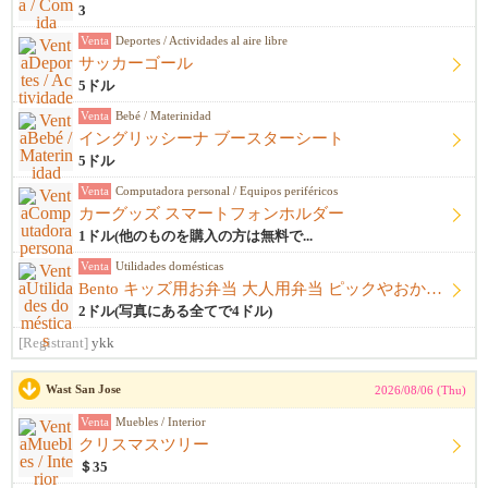
3
Venta
Deportes / Actividades al aire libre
サッカーゴール
5ドル
Venta
Bebé / Materinidad
イングリッシーナ ブースターシート
5ドル
Venta
Computadora personal / Equipos periféricos
カーグッズ スマートフォンホルダー
1ドル(他のものを購入の方は無料で...
Venta
Utilidades domésticas
Bento キッズ用お弁当 大人用弁当 ピックやおかずカップ他
2ドル(写真にある全てで4ドル)
[Registrant]
ykk
Wast San Jose
2026/08/06 (Thu)
Venta
Muebles / Interior
クリスマスツリー
＄35