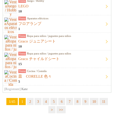
Venta
Juego / Hobby
LEGO
10
Venta
Aparatos elécricos
フロアランプ
1
Venta
Ropa para niños / juguetes para niños
Graco ジュニアシート
10
Venta
Ropa para niños / juguetes para niños
Graco チャイルドシート
15
Venta
Cocina / Comida
皿 CORELLE 色々
5
[Registrant]
Kate
1/45
1
2
3
4
5
6
7
8
9
10
11
>
>>