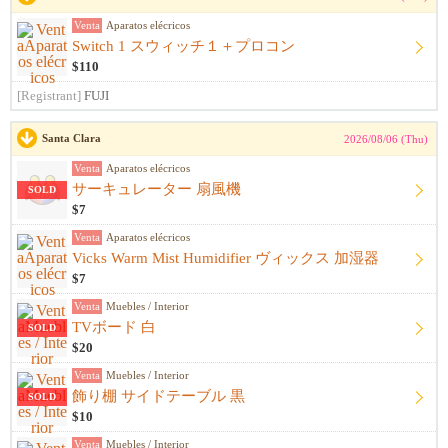
Venta
Aparatos elécricos
Switch 1 スウィッチ１＋プロコン
$110
[Registrant]
FUJI
Santa Clara
2026/08/06 (Thu)
Venta
Aparatos elécricos
サーキュレーター 扇風機
SOLD
$7
Venta
Aparatos elécricos
Vicks Warm Mist Humidifier ヴィックス 加湿器
$7
Venta
Muebles / Interior
TVボード 白
SOLD
$20
Venta
Muebles / Interior
飾り棚 サイドテーブル 黒
SOLD
$10
Venta
Muebles / Interior