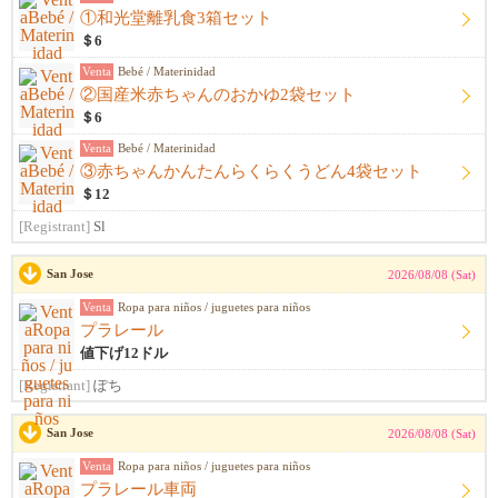
①和光堂離乳食3箱セット
＄6
Venta
Bebé / Materinidad
②国産米赤ちゃんのおかゆ2袋セット
＄6
Venta
Bebé / Materinidad
③赤ちゃんかんたんらくらくうどん4袋セット
＄12
[Registrant]
Sl
San Jose
2026/08/08 (Sat)
Venta
Ropa para niños / juguetes para niños
プラレール
値下げ12ドル
[Registrant]
ぽち
San Jose
2026/08/08 (Sat)
Venta
Ropa para niños / juguetes para niños
プラレール車両