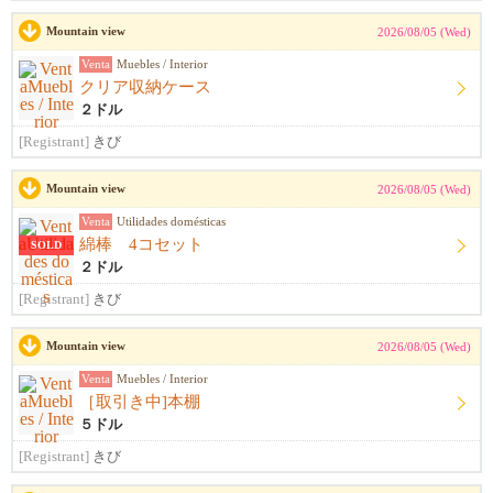
Mountain view
2026/08/05 (Wed)
Venta
Muebles / Interior
クリア収納ケース
２ドル
[Registrant]
きび
Mountain view
2026/08/05 (Wed)
Venta
Utilidades domésticas
綿棒 4コセット
SOLD
２ドル
[Registrant]
きび
Mountain view
2026/08/05 (Wed)
Venta
Muebles / Interior
［取引き中]本棚
５ドル
[Registrant]
きび