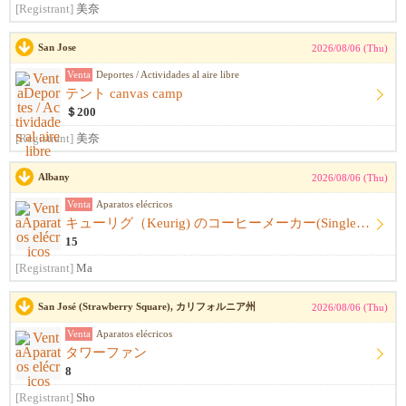
[Registrant]
美奈
San Jose
2026/08/06 (Thu)
Venta
Deportes / Actividades al aire libre
テント canvas camp
＄200
[Registrant]
美奈
Albany
2026/08/06 (Thu)
Venta
Aparatos elécricos
キューリグ（Keurig) のコーヒーメーカー(Single Serve Coffee) Maker
15
[Registrant]
Ma
San José (Strawberry Square), カリフォルニア州
2026/08/06 (Thu)
Venta
Aparatos elécricos
タワーファン
8
[Registrant]
Sho