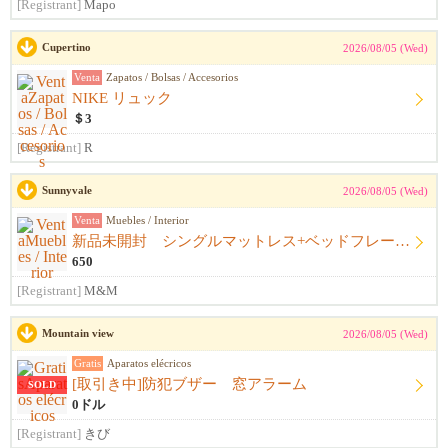
[Registrant]
Mapo
Cupertino
2026/08/05 (Wed)
Venta
Zapatos / Bolsas / Accesorios
NIKE リュック
＄3
[Registrant]
R
Sunnyvale
2026/08/05 (Wed)
Venta
Muebles / Interior
新品未開封 シングルマットレス+ベッドフレーム+シーツ
650
[Registrant]
M&M
Mountain view
2026/08/05 (Wed)
Gratis
Aparatos elécricos
[取引き中]防犯ブザー 窓アラーム
SOLD
0ドル
[Registrant]
きび