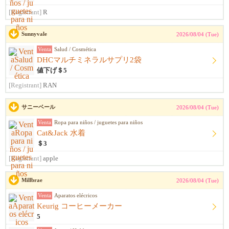
[Registrant]
R
Sunnyvale
2026/08/04 (Tue)
Venta
Salud / Cosmética
DHCマルチミネラルサプリ2袋
値下げ＄5
[Registrant]
RAN
サニーベール
2026/08/04 (Tue)
Venta
Ropa para niños / juguetes para niños
Cat&Jack 水着
＄3
[Registrant]
apple
Millbrae
2026/08/04 (Tue)
Venta
Aparatos elécricos
Keurig コーヒーメーカー
5