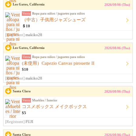
Los Gatos, California
2026/08/06 (Thu)
Venta
Ropa para niños / juguetes para niños
（中古）子供用ジャズシューズ
＄10
[Registrant]
makiko28
Los Gatos, California
2026/08/06 (Thu)
Venta
Ropa para niños / juguetes para niños
(未使用）Capezio Canvas pirouette II
$10
[Registrant]
makiko28
Santa Clara
2026/08/06 (Thu)
Venta
Muebles / Interior
コスメボックス メイクボックス
$5
[Registrant]
FUJI
Santa Clara
2026/08/06 (Thu)