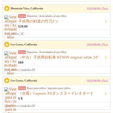
Mountain View, California
2026/08/06 (Thu)
Venta
Deportes / Actividades al aire libre
子供用の剣道の竹刀2つ
$20.00
[Registrant]
IC
Los Gatos, California
2026/08/06 (Thu)
Venta
Deportes / Actividades al aire libre
（中古）子供用自転車 BTWIN original white 24"
$80
[Registrant]
makiko28
Los Gatos, California
2026/08/06 (Thu)
Venta
Ropa para niños / juguetes para niños
（古着）Capezio XSダンスヌードレオタード
$５
[Registrant]
makiko28