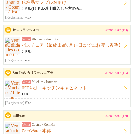
化粧品サンプルおまけ
0ドル(10ドル以上購入した方のみ...
[Registrant]
ykk
サンフランシスコ
2026/08/07 (Fri)
Venta
Utilidades domésticas
バスチェア【最終出品8月14日までにお渡し希望】
5ドル
[Registrant]
mori
San José, カリフォルニア州
2026/08/07 (Fri)
Venta
Muebles / Interior
IKEA 棚 キッチンキャビネット
100
[Registrant]
Sho
millbrae
2026/08/07 (Fri)
Venta
Cocina / Comida
ZeroWater 本体