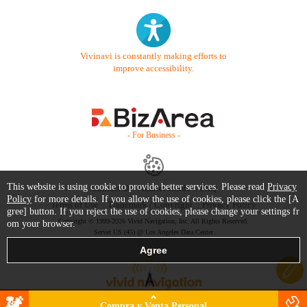
Vivinavi is constantly making efforts to
improve accessibility.
- For Business -
This website is using cookie to provide better services. Please read
Privacy
Contact Us
Starter Guide
FAQ
Policy
for more details. If you allow the use of cookies, please click the [A
Terms of Use
Trademark / Copyright
Privacy Policy
gree] button. If you reject the use of cookies, please change your settings fr
Copyright © 1999-2026 Vivid Navigation, Inc. All Rights Reserved.
om your browser.
Server US (45) @ Los Angeles Data Center
Compra y Venta Personal