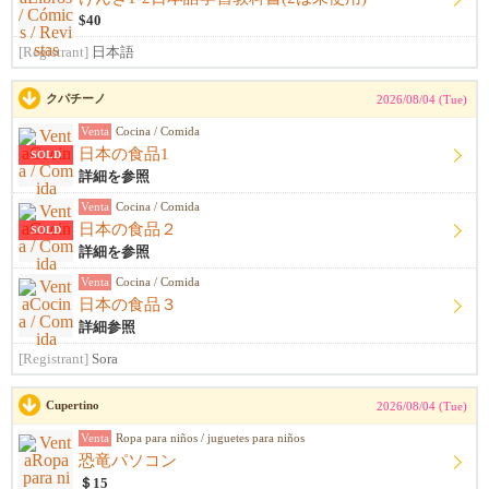
$40
[Registrant]
日本語
クパチーノ
2026/08/04 (Tue)
Venta
Cocina / Comida
日本の食品1
SOLD
詳細を参照
Venta
Cocina / Comida
日本の食品２
SOLD
詳細を参照
Venta
Cocina / Comida
日本の食品３
詳細参照
[Registrant]
Sora
Cupertino
2026/08/04 (Tue)
Venta
Ropa para niños / juguetes para niños
恐竜パソコン
＄15