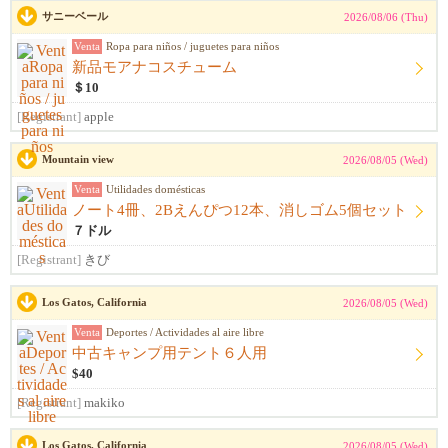
サニーベール
2026/08/06 (Thu)
Venta
Ropa para niños / juguetes para niños
新品モアナコスチューム
＄10
[Registrant]
apple
Mountain view
2026/08/05 (Wed)
Venta
Utilidades domésticas
ノート4冊、2Bえんぴつ12本、消しゴム5個セット
７ドル
[Registrant]
きび
Los Gatos, California
2026/08/05 (Wed)
Venta
Deportes / Actividades al aire libre
中古キャンプ用テント６人用
$40
[Registrant]
makiko
Los Gatos, California
2026/08/05 (Wed)