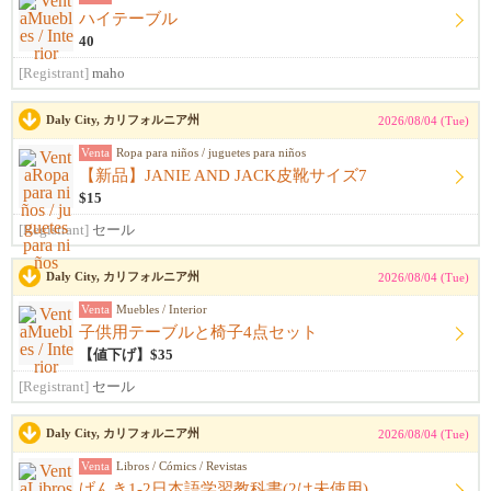
ハイテーブル
40
[Registrant]
maho
Daly City, カリフォルニア州
2026/08/04 (Tue)
Venta
Ropa para niños / juguetes para niños
【新品】JANIE AND JACK皮靴サイズ7
$15
[Registrant]
セール
Daly City, カリフォルニア州
2026/08/04 (Tue)
Venta
Muebles / Interior
子供用テーブルと椅子4点セット
【値下げ】$35
[Registrant]
セール
Daly City, カリフォルニア州
2026/08/04 (Tue)
Venta
Libros / Cómics / Revistas
げんき1-2日本語学習教科書(2は未使用)