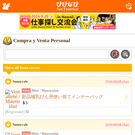
San Francisco
Compra y Venta Personal
Show all from recent
Sunnyvale
2026/08/08 (Sat)
Venta
Bebé / Materinidad
新品哺乳びん用使い捨てインナーバッグ
＄5
[Registrant]
SI
Sunnyvale
2026/08/08 (Sat)
Venta
Bebé / Materinidad