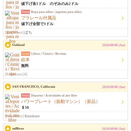
値下げ各5ドル のぞみのみ2ドル
Venta
Ropa para niños / juguetes para niños
プラレール付属品
値下げ全部で3ドル
[Registrant]
ぽち
Oakland
2026/08/08 (Sat)
Gratis
Libros / Cómics / Revistas
絵本
無料
[Registrant]
G
SAN FRANCISCO, California
2026/08/08 (Sat)
Venta
Deportes / Actividades al aire libre
パワープレート（振動マシン）（新品）
＄50
[Registrant]
Kurokuro
millbrae
2026/08/08 (Sat)