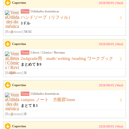
Cupertino
2026/08/05 (Wed)
Venta
Utilidades domésticas
ハンドソープ（リフィル）
3ドル
[Registrant]
MAI
Cupertino
2026/08/05 (Wed)
Venta
Libros / Cómics / Revistas
2ndgrade用 math/ writing /reading ワークブック
まとめて＄9
[Registrant]
R
Cupertino
2026/08/05 (Wed)
Venta
Utilidades domésticas
campus ノート 方眼罫5mm
まとて＄3
[Registrant]
R
Cupertino
2026/08/05 (Wed)