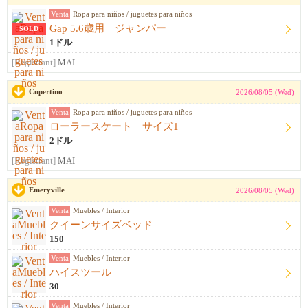
Venta
Ropa para niños / juguetes para niños
Gap 5.6歳用 ジャンパー
SOLD
1ドル
[Registrant]
MAI
Cupertino
2026/08/05 (Wed)
Venta
Ropa para niños / juguetes para niños
ローラースケート サイズ1
2ドル
[Registrant]
MAI
Emeryville
2026/08/05 (Wed)
Venta
Muebles / Interior
クイーンサイズベッド
150
Venta
Muebles / Interior
ハイスツール
30
Venta
Muebles / Interior