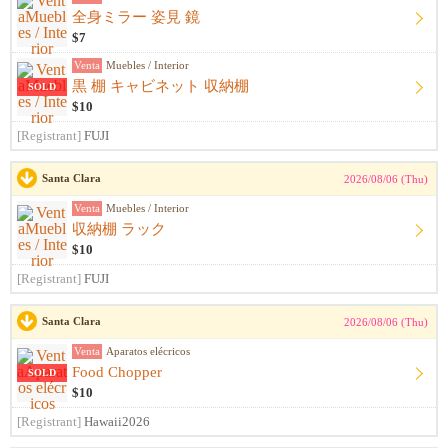
全身ミラー 姿見 鏡
$7
Venta
Muebles / Interior
黒 棚 キャビネット 収納棚
SOLD
$10
[Registrant]
FUJI
Santa Clara
2026/08/06 (Thu)
Venta
Muebles / Interior
収納棚 ラック
$10
[Registrant]
FUJI
Santa Clara
2026/08/06 (Thu)
Venta
Aparatos elécricos
Food Chopper
SOLD
$10
[Registrant]
Hawaii2026