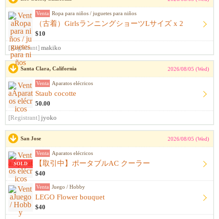
Venta
Ropa para niños / juguetes para niños
（古着）GirlsランニングショーツLサイズ x 2
$10
[Registrant]
makiko
Santa Clara, California
2026/08/05 (Wed)
Venta
Aparatos elécricos
Staub cocotte
50.00
[Registrant]
jyoko
San Jose
2026/08/05 (Wed)
Venta
Aparatos elécricos
【取引中】ポータブルAC クーラー
SOLD
$40
Venta
Juego / Hobby
LEGO Flower bouquet
$40