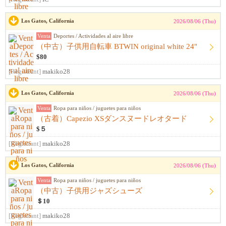
Los Gatos, California
2026/08/06 (Thu)
Venta
Deportes / Actividades al aire libre
（中古）子供用自転車 BTWIN original white 24"
$80
[Registrant]
makiko28
Los Gatos, California
2026/08/06 (Thu)
Venta
Ropa para niños / juguetes para niños
（古着）Capezio XSダンスヌードレオタード
$５
[Registrant]
makiko28
Los Gatos, California
2026/08/06 (Thu)
Venta
Ropa para niños / juguetes para niños
（中古）子供用ジャズシューズ
＄10
[Registrant]
makiko28