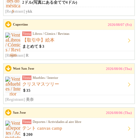
2ドル(写真にある全てで4ドル)
[Registrant]
ykk
Cupertino
2026/08/07 (Fri)
Venta
Libros / Cómics / Revistas
【取引中】絵本
まとめて＄3
[Registrant]
R
Wast San Jose
2026/08/06 (Thu)
Venta
Muebles / Interior
クリスマスツリー
＄35
[Registrant]
美奈
San Jose
2026/08/06 (Thu)
Venta
Deportes / Actividades al aire libre
テント canvas camp
＄200