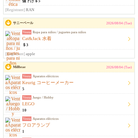
値下げ＄5
[Registrant]
RAN
サニーベール
2026/08/04 (Tue)
Venta
Ropa para niños / juguetes para niños
Cat&Jack 水着
＄3
[Registrant]
apple
Millbrae
2026/08/04 (Tue)
Venta
Aparatos elécricos
Keurig コーヒーメーカー
5
Venta
Juego / Hobby
LEGO
10
Venta
Aparatos elécricos
フロアランプ
1