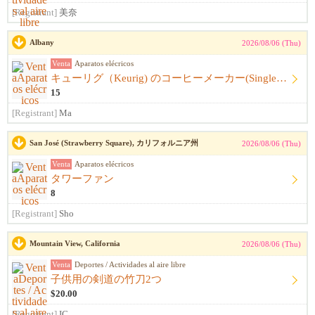
[Registrant]
美奈
Albany
2026/08/06 (Thu)
Venta
Aparatos elécricos
キューリグ（Keurig) のコーヒーメーカー(Single Serve Coffee) Maker
15
[Registrant]
Ma
San José (Strawberry Square), カリフォルニア州
2026/08/06 (Thu)
Venta
Aparatos elécricos
タワーファン
8
[Registrant]
Sho
Mountain View, California
2026/08/06 (Thu)
Venta
Deportes / Actividades al aire libre
子供用の剣道の竹刀2つ
$20.00
[Registrant]
IC