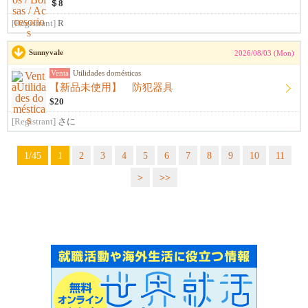
＄8
[Registrant]
R
Sunnyvale
2026/08/03 (Mon)
Venta
Utilidades domésticas
【新品未使用】 防犯器具
$20
[Registrant]
さに
1/45
1
2
3
4
5
6
7
8
9
10
11
>
>>