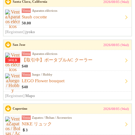
Santa Clara, California
2026/08/05 (Wed)
Venta
Aparatos elécricos
Staub cocotte
50.00
[Registrant]
jyoko
San Jose
2026/08/05 (Wed)
Venta
Aparatos elécricos
【取引中】ポータブルAC クーラー
SOLD
$40
Venta
Juego / Hobby
LEGO Flower bouquet
$40
[Registrant]
Mapo
Cupertino
2026/08/05 (Wed)
Venta
Zapatos / Bolsas / Accesorios
NIKE リュック
＄3