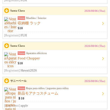
[Registrant]
FUJI
Santa Clara
2026/08/06 (Thu)
Venta
Muebles / Interior
収納棚 ラック
$10
[Registrant]
FUJI
Santa Clara
2026/08/06 (Thu)
Venta
Aparatos elécricos
Food Chopper
$10
[Registrant]
Hawaii2026
サニーベール
2026/08/06 (Thu)
Venta
Ropa para niños / juguetes para niños
新品モアナコスチューム
＄10
[Registrant]
apple