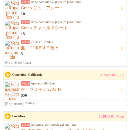
Venta
Ropa para niños / juguetes para niños
Graco ジュニアシート
10
Venta
Ropa para niños / juguetes para niños
Graco チャイルドシート
15
Venta
Cocina / Comida
皿 CORELLE 色々
5
[Registrant]
Kate
Cupertino, California
2026/08/04 (Tue)
Venta
Aparatos elécricos
ケーブルモデムWi-Fi
$50
[Registrant]
モデム
Los Altos
2026/08/03 (Mon)
Venta
Deportes / Actividades al aire libre