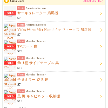
Santa Clara
2026/08/06 (Thu)
Venta
Aparatos elécricos
サーキュレーター 扇風機
SOLD
$7
Venta
Aparatos elécricos
Vicks Warm Mist Humidifier ヴィックス 加湿器
$7
Venta
Muebles / Interior
TVボード 白
SOLD
$20
Venta
Muebles / Interior
飾り棚 サイドテーブル 黒
SOLD
$10
Venta
Muebles / Interior
全身ミラー 姿見 鏡
$7
Venta
Muebles / Interior
黒 棚 キャビネット 収納棚
SOLD
$10