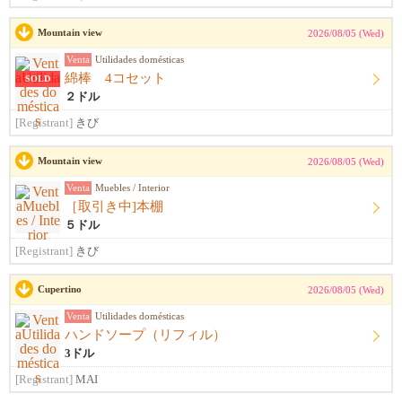
Mountain view
2026/08/05 (Wed)
Venta
Utilidades domésticas
綿棒 4コセット
SOLD
２ドル
[Registrant]
きび
Mountain view
2026/08/05 (Wed)
Venta
Muebles / Interior
［取引き中]本棚
５ドル
[Registrant]
きび
Cupertino
2026/08/05 (Wed)
Venta
Utilidades domésticas
ハンドソープ（リフィル）
3ドル
[Registrant]
MAI