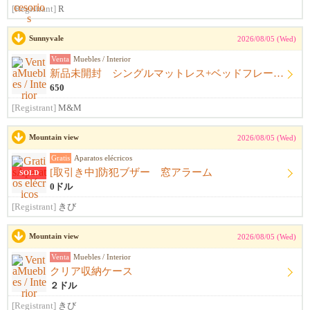
[Registrant]
R
Sunnyvale
2026/08/05 (Wed)
Venta
Muebles / Interior
新品未開封 シングルマットレス+ベッドフレーム+シーツ
650
[Registrant]
M&M
Mountain view
2026/08/05 (Wed)
Gratis
Aparatos elécricos
[取引き中]防犯ブザー 窓アラーム
SOLD
0ドル
[Registrant]
きび
Mountain view
2026/08/05 (Wed)
Venta
Muebles / Interior
クリア収納ケース
２ドル
[Registrant]
きび