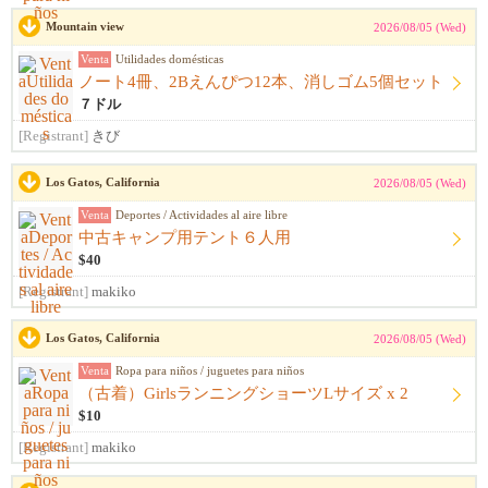
Mountain view
2026/08/05 (Wed)
Venta
Utilidades domésticas
ノート4冊、2Bえんぴつ12本、消しゴム5個セット
７ドル
[Registrant]
きび
Los Gatos, California
2026/08/05 (Wed)
Venta
Deportes / Actividades al aire libre
中古キャンプ用テント６人用
$40
[Registrant]
makiko
Los Gatos, California
2026/08/05 (Wed)
Venta
Ropa para niños / juguetes para niños
（古着）GirlsランニングショーツLサイズ x 2
$10
[Registrant]
makiko