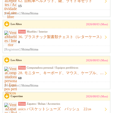
62. 自転車ヘルメット、鍵、ライト等セット
15
[Registrant]
ShimaShima
Los Altos
2026/08/03 (Mon)
Venta
Muebles / Interior
36. プラスチック製書類チェスト（レターケース）
8
[Registrant]
ShimaShima
Los Altos
2026/08/03 (Mon)
Venta
Computadora personal / Equipos periféricos
28. モニター、キーボード、マウス、ケーブル、アームレスト一式
60
[Registrant]
ShimaShima
Cupertino
2026/08/03 (Mon)
Venta
Zapatos / Bolsas / Accesorios
asics バスケットシューズ バッシュ 22㎝