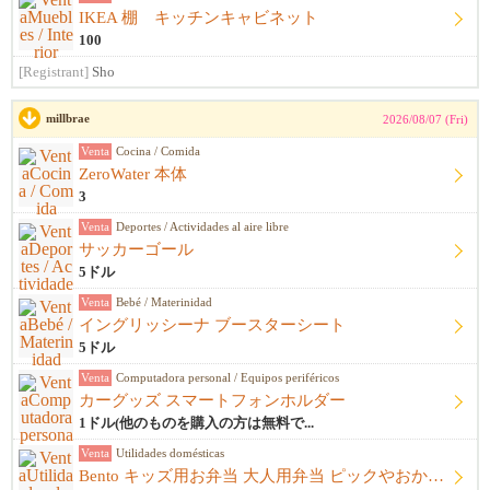
IKEA 棚 キッチンキャビネット
100
[Registrant]
Sho
millbrae
2026/08/07 (Fri)
Venta
Cocina / Comida
ZeroWater 本体
3
Venta
Deportes / Actividades al aire libre
サッカーゴール
5ドル
Venta
Bebé / Materinidad
イングリッシーナ ブースターシート
5ドル
Venta
Computadora personal / Equipos periféricos
カーグッズ スマートフォンホルダー
1ドル(他のものを購入の方は無料で...
Venta
Utilidades domésticas
Bento キッズ用お弁当 大人用弁当 ピックやおかずカップ他