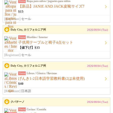
Venta
Ropa para niños / juguetes para niños
【新品】JANIE AND JACK皮靴サイズ7
$15
[Registrant]
セール
Daly City, カリフォルニア州
2026/08/04 (Tue)
Venta
Muebles / Interior
子供用テーブルと椅子4点セット
【値下げ】$35
[Registrant]
セール
Daly City, カリフォルニア州
2026/08/04 (Tue)
Venta
Libros / Cómics / Revistas
げんき1-2日本語学習教科書(2は未使用)
$40
[Registrant]
日本語
クパチーノ
2026/08/04 (Tue)
Venta
Cocina / Comida