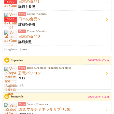
日本の食品1
SOLD
詳細を参照
Venta
Cocina / Comida
日本の食品２
SOLD
詳細を参照
Venta
Cocina / Comida
日本の食品３
詳細参照
[Registrant]
Sora
Cupertino
2026/08/04 (Tue)
Venta
Ropa para niños / juguetes para niños
恐竜パソコン
＄15
[Registrant]
R
Sunnyvale
2026/08/04 (Tue)
Venta
Salud / Cosmética
DHCマルチミネラルサプリ2袋