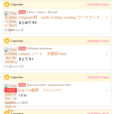
Cupertino
2026/08/05 (Wed)
Venta
Libros / Cómics / Revistas
2ndgrade用 math/ writing /reading ワークブック
まとめて＄9
[Registrant]
R
Cupertino
2026/08/05 (Wed)
Venta
Utilidades domésticas
campus ノート 方眼罫5mm
まとて＄3
[Registrant]
R
Cupertino
2026/08/05 (Wed)
Venta
Ropa para niños / juguetes para niños
Gap 5.6歳用 ジャンパー
SOLD
1ドル
[Registrant]
MAI
Cupertino
2026/08/05 (Wed)