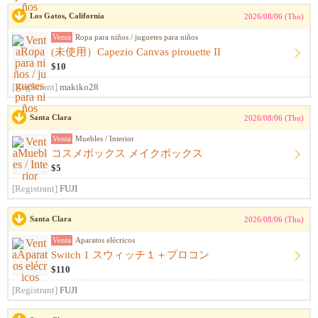
Los Gatos, California
2026/08/06 (Thu)
Venta
Ropa para niños / juguetes para niños
(未使用）Capezio Canvas pirouette II
$10
[Registrant]
makiko28
Santa Clara
2026/08/06 (Thu)
Venta
Muebles / Interior
コスメボックス メイクボックス
$5
[Registrant]
FUJI
Santa Clara
2026/08/06 (Thu)
Venta
Aparatos elécricos
Switch 1 スウィッチ１＋プロコン
$110
[Registrant]
FUJI