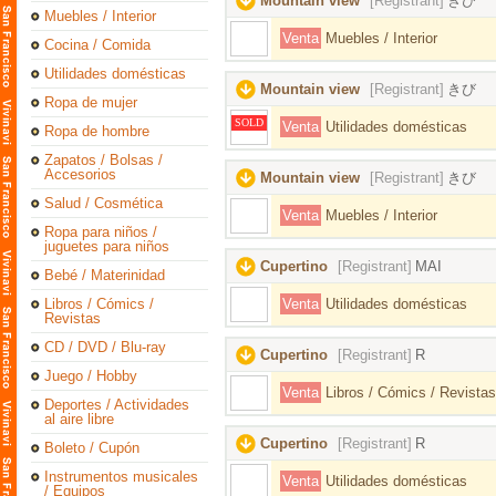
Mountain view
[Registrant]
きび
Muebles / Interior
Venta
Muebles / Interior
Cocina / Comida
Utilidades domésticas
Mountain view
[Registrant]
きび
Ropa de mujer
SOLD
Venta
Utilidades domésticas
Ropa de hombre
Zapatos / Bolsas /
Accesorios
Mountain view
[Registrant]
きび
Salud / Cosmética
Venta
Muebles / Interior
Ropa para niños /
juguetes para niños
Cupertino
[Registrant]
MAI
Bebé / Materinidad
Libros / Cómics /
Venta
Utilidades domésticas
Revistas
CD / DVD / Blu-ray
Cupertino
[Registrant]
R
Juego / Hobby
Venta
Libros / Cómics / Revistas
Deportes / Actividades
al aire libre
Cupertino
[Registrant]
R
Boleto / Cupón
Instrumentos musicales
Venta
Utilidades domésticas
/ Equipos