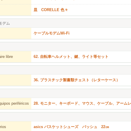
皿 CORELLE 色々
モデム
ケーブルモデムWi-Fi
re libre
62. 自転車ヘルメット、鍵、ライト等セット
36. プラスチック製書類チェスト（レターケース）
uipos periféricos
28. モニター、キーボード、マウス、ケーブル、アーム
rios
asics バスケットシューズ バッシュ 22㎝