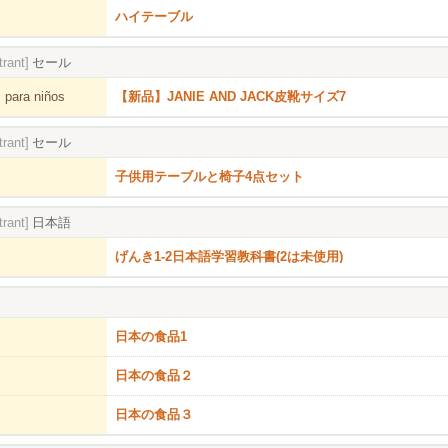
ハイテーブル
trant]
セール
 para niños
【新品】JANIE AND JACK皮靴サイズ7
trant]
セール
子供用テーブルと椅子4点セット
trant]
日本語
げんき1-2日本語学習教科書(2は未使用)
日本の食品1
日本の食品２
日本の食品３