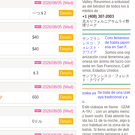
Valley. Reunimos a entusiast
2026/08/05 (Wed)
as del béisbol de todos los á
mbitos de ...
一つ＄2
Details
+1 (408) 307-2003
北カリフォルニアサムライ野
球リーグ
2026/08/05 (Wed)
$40
Details
Coro femenino
de habla japon
esa en San F...
$40
Details
Somos una org
anización coral femenina jap
onesa sin ánimo de lucro con
2026/08/05 (Wed)
sede en San Francisco, Calif
ornia, Estados Unidos.
＄3
Details
サンフランシスコ・フォレス
ト・クワイア
2026/08/05 (Wed)
Se trata de una izak
ツ
650
Details
aya tradicional y a
u...
Este izakaya se llama 《IZAK
2026/08/05 (Wed)
A-YA》, con un amplio menú
y buen sushi. Está abierto ha
sta las 11 de la noche, algo p
0ドル
Details
oco habitual en la zona de la
bahía. Si tiene antojo de deli
ciosa comida japonesa o ec