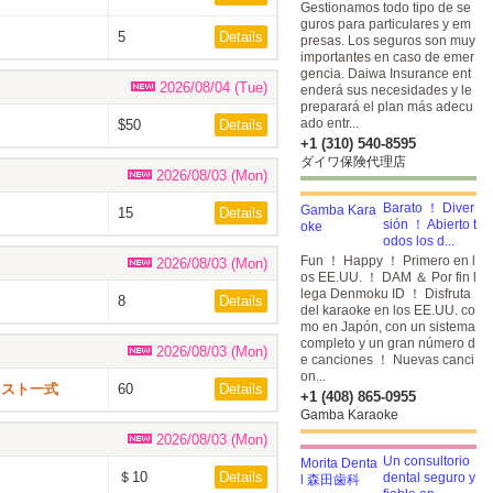
Gestionamos todo tipo de se
guros para particulares y em
5
Details
presas. Los seguros son muy
importantes en caso de emer
gencia. Daiwa Insurance ent
2026/08/04 (Tue)
enderá sus necesidades y le
preparará el plan más adecu
ado entr...
$50
Details
+1 (310) 540-8595
ダイワ保険代理店
2026/08/03 (Mon)
Barato ！ Diver
15
Details
sión ！ Abierto t
odos los d...
Fun ！ Happy ！ Primero en l
2026/08/03 (Mon)
os EE.UU. ！ DAM ＆ Por fin l
lega Denmoku ID ！
Disfruta
8
Details
del karaoke en los EE.UU. co
mo en Japón, con un sistema
completo y un gran número d
2026/08/03 (Mon)
e canciones ！ Nuevas canci
on...
レスト一式
60
Details
+1 (408) 865-0955
Gamba Karaoke
2026/08/03 (Mon)
Un consultorio
＄10
Details
dental seguro y