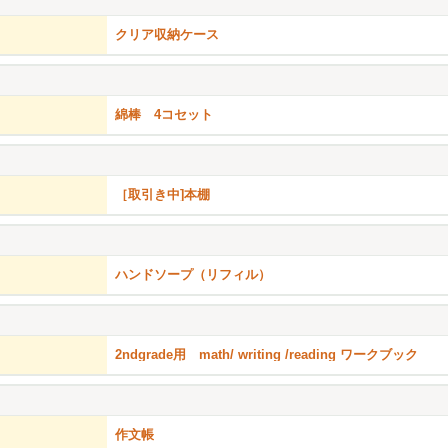
クリア収納ケース
綿棒 4コセット
［取引き中]本棚
ハンドソープ（リフィル）
2ndgrade用 math/ writing /reading ワークブック
作文帳