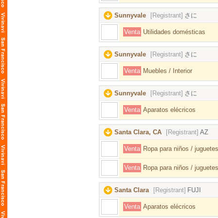
Sunnyvale
[Registrant]
さに
Venta
Utilidades domésticas
Sunnyvale
[Registrant]
さに
Venta
Muebles / Interior
Sunnyvale
[Registrant]
さに
Venta
Aparatos elécricos
Santa Clara, CA
[Registrant]
AZ
Venta
Ropa para niños / juguetes
Venta
Ropa para niños / juguetes
Santa Clara
[Registrant]
FUJI
Venta
Aparatos elécricos