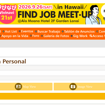
Map View
Image View