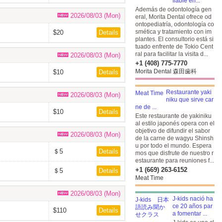
fiable en...
Además de odontología gen
2026/08/03 (Mon)
eral, Morita Dental ofrece od
ontopediatría, odontología co
smética y tratamiento con im
$20
Details
plantes. El consultorio está si
tuado enfrente de Tokio Cent
ral para facilitar la visita d...
2026/08/03 (Mon)
+1 (408) 775-7770
Morita Dental 森田歯科
$10
Details
Restaurante yaki
2026/08/03 (Mon)
niku que sirve car
ne de ...
$10
Details
Este restaurante de yakiniku
al estilo japonés opera con el
objetivo de difundir el sabor
2026/08/03 (Mon)
de la carne de wagyu Shinsh
u por todo el mundo. Espera
＄5
Details
mos que disfrute de nuestro r
estaurante para reuniones f...
+1 (669) 263-6152
＄5
Details
Meat Time
2026/08/03 (Mon)
J-kids nació ha
ce 20 años par
$110
Details
a fomentar ...