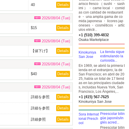
arisco fresco （ sushi ・ sash
40
Details
imi ） ・ carne local ・ comid
as con calidad de restaurant
e ・ una amplia gama de co
2026/08/04 (Tue)
mida japonesa ・ licores jap
oneses ・ cosméticos ・ artíc
$15
Details
ulos eléctr...
+1 (510) 399-4832
Osaka Marketplace
2026/08/04 (Tue)
【値下げ】
Details
La tienda sigue
$35
estimulando la
curiosida...
2026/08/04 (Tue)
En 1969, se abrió la primera t
ienda en el extranjero, la de
$40
Details
San Francisco; en abril de 20
25, había un total de 17 tiend
as en las principales ciudade
2026/08/04 (Tue)
s, incluidas Nueva York, San
Francisco, Los Ángeles,...
詳細を参照
Details
+1 (415) 567-7625
Kinokuniya San Jose
詳細を参照
Details
Preescolar bilin
güe japonés/in
詳細参照
Details
glés acred...
Preescolar bilin