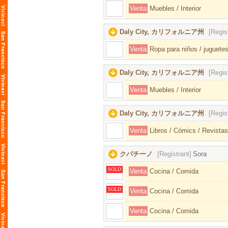
Venta
Muebles / Interior
Daly City, カリフォルニア州
[Regis
Venta
Ropa para niños / juguetes
Daly City, カリフォルニア州
[Regis
Venta
Muebles / Interior
Daly City, カリフォルニア州
[Regis
Venta
Libros / Cómics / Revistas
クパチーノ
[Registrant]
Sora
SOLD
Venta
Cocina / Comida
SOLD
Venta
Cocina / Comida
Venta
Cocina / Comida