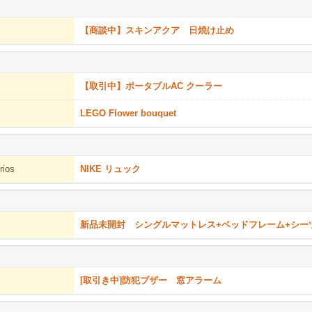
【商談中】スキンアクア 日焼け止め
【取引中】ポータブルAC クーラー
LEGO Flower bouquet
rios
NIKE リュック
新品未開封 シングルマットレス+ベッドフレーム+シー
[取引き中]防犯ブザー 窓アラーム