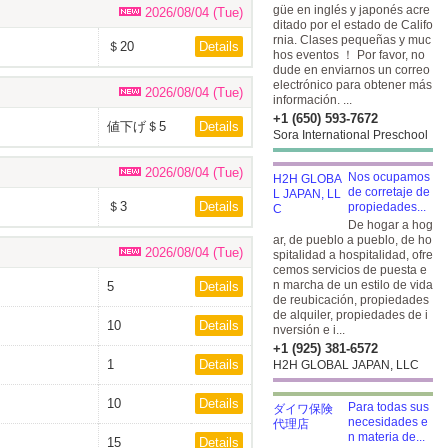
güe en inglés y japonés acre
2026/08/04 (Tue)
ditado por el estado de Califo
rnia. Clases pequeñas y muc
＄20
Details
hos eventos ！ Por favor, no
dude en enviarnos un correo
electrónico para obtener más
2026/08/04 (Tue)
información. ...
+1 (650) 593-7672
値下げ＄5
Details
Sora International Preschool
2026/08/04 (Tue)
Nos ocupamos
de corretaje de
＄3
Details
propiedades...
De hogar a hog
ar, de pueblo a pueblo, de ho
2026/08/04 (Tue)
spitalidad a hospitalidad, ofre
cemos servicios de puesta e
n marcha de un estilo de vida
5
Details
de reubicación, propiedades
de alquiler, propiedades de i
10
Details
nversión e i...
+1 (925) 381-6572
1
Details
H2H GLOBAL JAPAN, LLC
10
Details
Para todas sus
necesidades e
n materia de...
15
Details