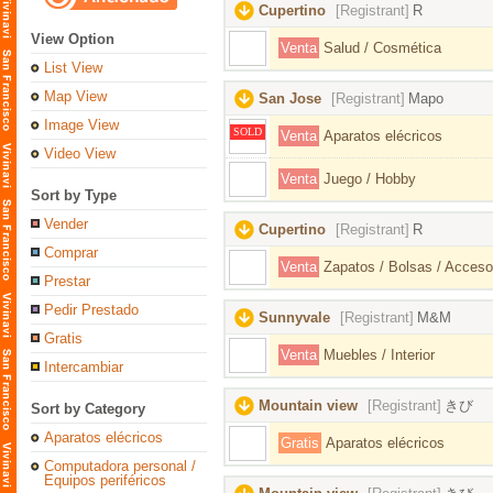
Cupertino
[Registrant]
R
View Option
Venta
Salud / Cosmética
List View
Map View
San Jose
[Registrant]
Mapo
Image View
SOLD
Venta
Aparatos elécricos
Video View
Venta
Juego / Hobby
Sort by Type
Vender
Cupertino
[Registrant]
R
Comprar
Venta
Zapatos / Bolsas / Acceso
Prestar
Pedir Prestado
Sunnyvale
[Registrant]
M&M
Gratis
Venta
Muebles / Interior
Intercambiar
Mountain view
[Registrant]
きび
Sort by Category
Aparatos elécricos
Gratis
Aparatos elécricos
Computadora personal /
Equipos periféricos