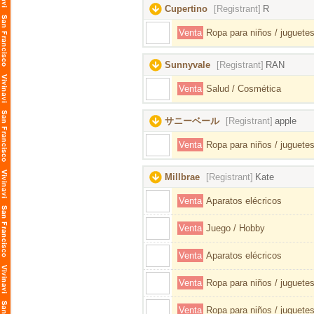
Cupertino
[Registrant]
R
Venta
Ropa para niños / juguetes
Sunnyvale
[Registrant]
RAN
Venta
Salud / Cosmética
サニーベール
[Registrant]
apple
Venta
Ropa para niños / juguetes
Millbrae
[Registrant]
Kate
Venta
Aparatos elécricos
Venta
Juego / Hobby
Venta
Aparatos elécricos
Venta
Ropa para niños / juguetes
Venta
Ropa para niños / juguetes