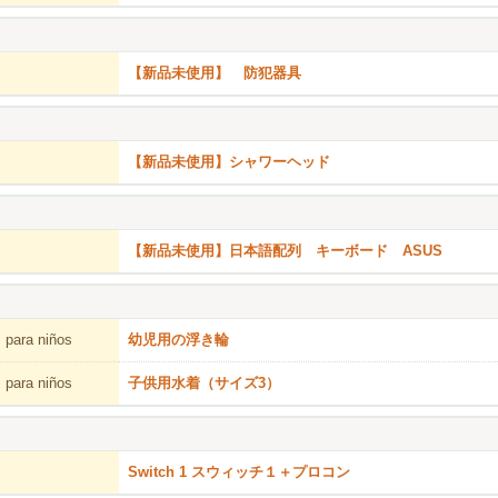
【新品未使用】 防犯器具
【新品未使用】シャワーヘッド
【新品未使用】日本語配列 キーボード ASUS
 para niños
幼児用の浮き輪
 para niños
子供用水着（サイズ3）
Switch 1 スウィッチ１＋プロコン