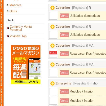
Mascota
Cupertino
[Registrant]
R
Otros
Venta
Utilidades domésticas
Back
Compra y Venta
Cupertino
[Registrant]
R
Personal
Venta
Utilidades domésticas
Vivinavi Top
Cupertino
[Registrant]
MAI
SOLD
Venta
Ropa para niños / juguetes
Cupertino
[Registrant]
MAI
Venta
Ropa para niños / juguetes
Emeryville
[Registrant]
maho
Venta
Muebles / Interior
Venta
Muebles / Interior