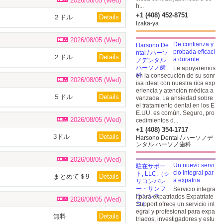
2026/08/05 (Wed)
h...
+1 (408) 452-8751
２ドル
Details
Izaka-ya
2026/08/05 (Wed)
De confianza y
probada eficaci
２ドル
Details
a durante ...
Le apoyaremos
en la consecución de su sonr
2026/08/05 (Wed)
isa ideal con nuestra rica exp
eriencia y atención médica a
５ドル
Details
vanzada. La ansiedad sobre
el tratamiento dental en los E
E.UU. es común. Seguro, pro
2026/08/05 (Wed)
cedimientos d...
+1 (408) 354-1717
3ドル
Details
Harsono Dental / ハーソノデ
ンタル ハーソノ歯科
2026/08/05 (Wed)
Un nuevo servi
cio integral par
まとめて＄9
Details
a expatria...
Servicio integra
l para expatriados Expatriate
2026/08/05 (Wed)
Support ofrece un servicio int
egral y profesional para expa
無料
Details
triados, investigadores y estu