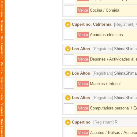
Venta
Cocina / Comida
Cupertino, California
[Registrant]
Venta
Aparatos elécricos
Los Altos
[Registrant]
ShimaShima
Venta
Deportes / Actividades al ai
Los Altos
[Registrant]
ShimaShima
Venta
Muebles / Interior
Los Altos
[Registrant]
ShimaShima
Venta
Computadora personal / Eq
Cupertino
[Registrant]
R
Venta
Zapatos / Bolsas / Acceso