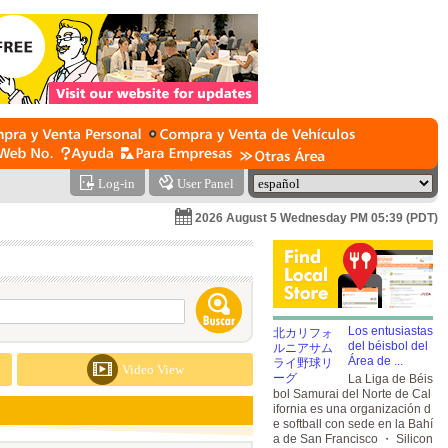
Log-in
User Panel
2026 August 5 Wednesday PM 05:39 (PDT)
Los entusiastas
del béisbol del
Área de ...
Video View
La Liga de Béis
bol Samurai del Norte de Cal
ifornia es una organización d
e softball con sede en la Bahí
a de San Francisco ・ Silicon