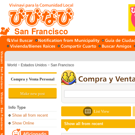
San Francisco
World
>
Estados Unidos
>
San Francisco
Compra y Venta Personal
Make new post
Info Type
List View
Show all from recent
Show Online
Show all from recent