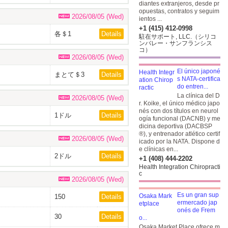
diantes extranjeros, desde pr
opuestas, contratos y seguim
2026/08/05 (Wed)
ientos ...
+1 (415) 412-0998
各＄1
Details
駐在サポート, LLC.（シリコ
ンバレー・サンフランシス
コ）
2026/08/05 (Wed)
El único japoné
まとて＄3
Details
s NATA-certifica
do entren...
La clínica del D
2026/08/05 (Wed)
r. Koike, el único médico japo
nés con dos títulos en neurol
1ドル
Details
ogía funcional (DACNB) y me
dicina deportiva (DACBSP
®), y entrenador atlético certif
2026/08/05 (Wed)
icado por la NATA. Dispone d
e clínicas en...
2ドル
Details
+1 (408) 444-2202
Health Integration Chiropracti
c
2026/08/05 (Wed)
Es un gran sup
150
Details
ermercado jap
onés de Frem
30
Details
o...
Osaka Market Place ofrece m