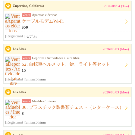
Cupertino, California
2026/08/04 (Tue)
Venta
Aparatos elécricos
ケーブルモデムWi-Fi
$50
[Registrant]
モデム
Los Altos
2026/08/03 (Mon)
Venta
Deportes / Actividades al aire libre
62. 自転車ヘルメット、鍵、ライト等セット
15
[Registrant]
ShimaShima
Los Altos
2026/08/03 (Mon)
Venta
Muebles / Interior
36. プラスチック製書類チェスト（レターケース）
8
[Registrant]
ShimaShima