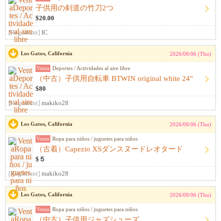
子供用の剣道の竹刀2つ
$20.00
[Registrant]
IC
Los Gatos, California
2026/08/06 (Thu)
Venta
Deportes / Actividades al aire libre
（中古）子供用自転車 BTWIN original white 24"
$80
[Registrant]
makiko28
Los Gatos, California
2026/08/06 (Thu)
Venta
Ropa para niños / juguetes para niños
（古着）Capezio XSダンスヌードレオタード
$５
[Registrant]
makiko28
Los Gatos, California
2026/08/06 (Thu)
Venta
Ropa para niños / juguetes para niños
（中古）子供用ジャズシューズ