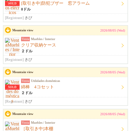
[取引き中]防犯ブザー 窓アラーム
SOLD
0ドル
[Registrant]
きび
Mountain view
2026/08/05 (Wed)
Venta
Muebles / Interior
クリア収納ケース
２ドル
[Registrant]
きび
Mountain view
2026/08/05 (Wed)
Venta
Utilidades domésticas
綿棒 4コセット
SOLD
２ドル
[Registrant]
きび
Mountain view
2026/08/05 (Wed)
Venta
Muebles / Interior
［取引き中]本棚