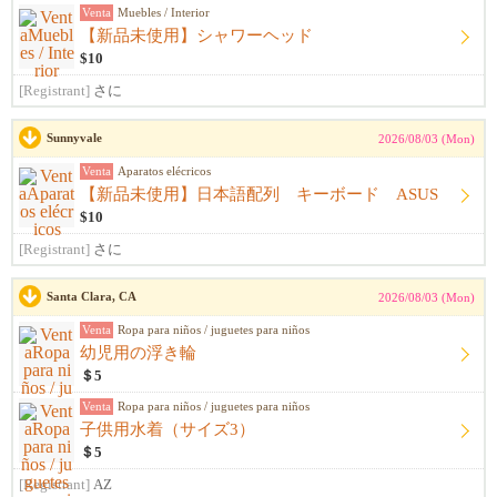
Venta
Muebles / Interior
【新品未使用】シャワーヘッド
$10
[Registrant]
さに
Sunnyvale
2026/08/03 (Mon)
Venta
Aparatos elécricos
【新品未使用】日本語配列 キーボード ASUS
$10
[Registrant]
さに
Santa Clara, CA
2026/08/03 (Mon)
Venta
Ropa para niños / juguetes para niños
幼児用の浮き輪
＄5
Venta
Ropa para niños / juguetes para niños
子供用水着（サイズ3）
＄5
[Registrant]
AZ