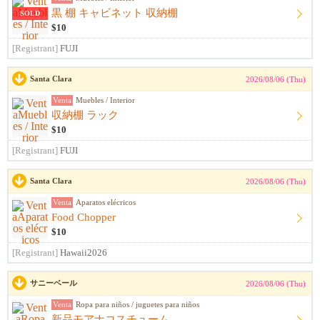
黒 棚 キャビネット 収納棚
SOLD
$10
[Registrant]
FUJI
Santa Clara
2026/08/06 (Thu)
Venta
Muebles / Interior
収納棚 ラック
$10
[Registrant]
FUJI
Santa Clara
2026/08/06 (Thu)
Venta
Aparatos elécricos
Food Chopper
$10
[Registrant]
Hawaii2026
サニーベール
2026/08/06 (Thu)
Venta
Ropa para niños / juguetes para niños
新品モアナコスチューム