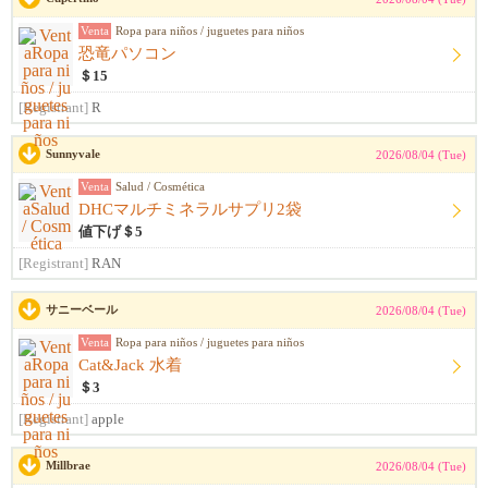
Venta
Ropa para niños / juguetes para niños
恐竜パソコン
＄15
[Registrant]
R
Sunnyvale
2026/08/04 (Tue)
Venta
Salud / Cosmética
DHCマルチミネラルサプリ2袋
値下げ＄5
[Registrant]
RAN
サニーベール
2026/08/04 (Tue)
Venta
Ropa para niños / juguetes para niños
Cat&Jack 水着
＄3
[Registrant]
apple
Millbrae
2026/08/04 (Tue)