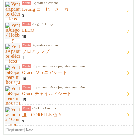
Venta
Aparatos elécricos
Keurig コーヒーメーカー
5
Venta
Juego / Hobby
LEGO
10
Venta
Aparatos elécricos
フロアランプ
1
Venta
Ropa para niños / juguetes para niños
Graco ジュニアシート
10
Venta
Ropa para niños / juguetes para niños
Graco チャイルドシート
15
Venta
Cocina / Comida
皿 CORELLE 色々
5
[Registrant]
Kate