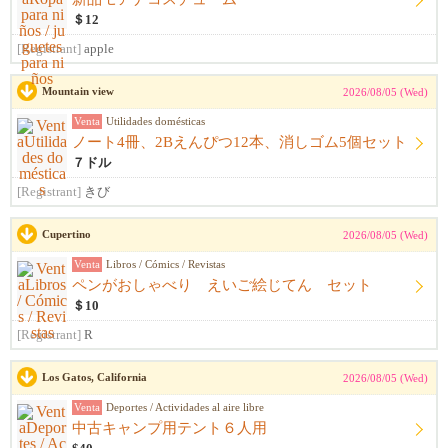
＄12
[Registrant]
apple
Mountain view
2026/08/05 (Wed)
Venta
Utilidades domésticas
ノート4冊、2Bえんぴつ12本、消しゴム5個セット
７ドル
[Registrant]
きび
Cupertino
2026/08/05 (Wed)
Venta
Libros / Cómics / Revistas
ペンがおしゃべり えいご絵じてん セット
＄10
[Registrant]
R
Los Gatos, California
2026/08/05 (Wed)
Venta
Deportes / Actividades al aire libre
中古キャンプ用テント６人用