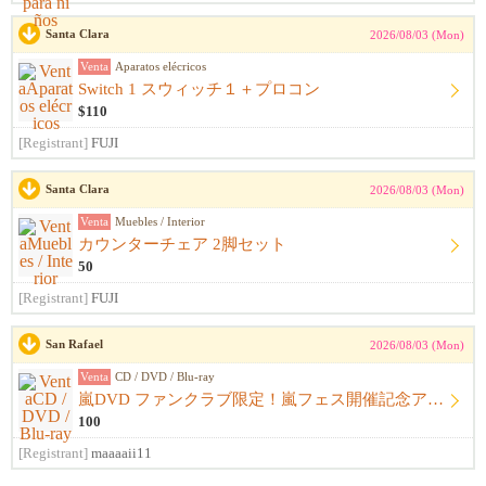
Santa Clara
2026/08/03 (Mon)
Venta
Aparatos elécricos
Switch 1 スウィッチ１＋プロコン
$110
[Registrant]
FUJI
Santa Clara
2026/08/03 (Mon)
Venta
Muebles / Interior
カウンターチェア 2脚セット
50
[Registrant]
FUJI
San Rafael
2026/08/03 (Mon)
Venta
CD / DVD / Blu-ray
嵐DVD ファンクラブ限定！嵐フェス開催記念アルバム ウラ嵐マニア CD４枚組
100
[Registrant]
maaaaii11