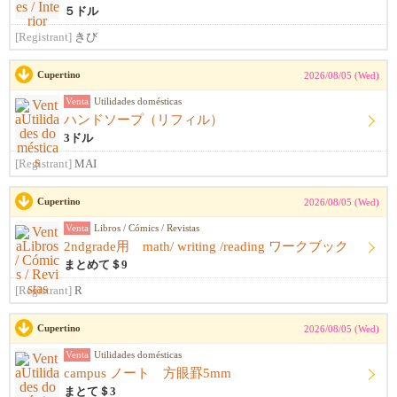
５ドル
[Registrant]
きび
Cupertino
2026/08/05 (Wed)
Venta
Utilidades domésticas
ハンドソープ（リフィル）
3ドル
[Registrant]
MAI
Cupertino
2026/08/05 (Wed)
Venta
Libros / Cómics / Revistas
2ndgrade用 math/ writing /reading ワークブック
まとめて＄9
[Registrant]
R
Cupertino
2026/08/05 (Wed)
Venta
Utilidades domésticas
campus ノート 方眼罫5mm
まとて＄3