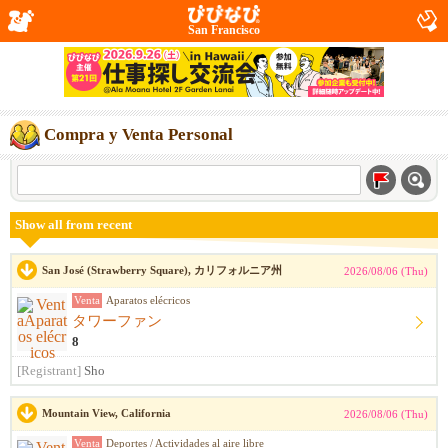
San Francisco
Compra y Venta Personal
Show all from recent
San José (Strawberry Square), カリフォルニア州
2026/08/06 (Thu)
Venta
Aparatos elécricos
タワーファン
8
[Registrant]
Sho
Mountain View, California
2026/08/06 (Thu)
Venta
Deportes / Actividades al aire libre