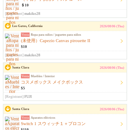
＄10
[Registrant]
makiko28
Los Gatos, California
2026/08/06 (Thu)
Venta
Ropa para niños / juguetes para niños
(未使用）Capezio Canvas pirouette II
$10
[Registrant]
makiko28
Santa Clara
2026/08/06 (Thu)
Venta
Muebles / Interior
コスメボックス メイクボックス
$5
[Registrant]
FUJI
Santa Clara
2026/08/06 (Thu)
Venta
Aparatos elécricos
Switch 1 スウィッチ１＋プロコン
$110