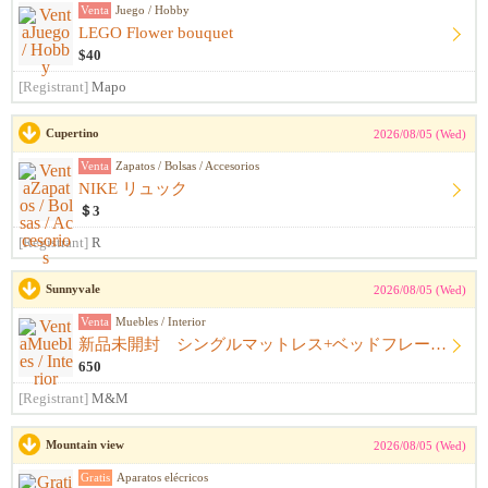
Venta
Juego / Hobby
LEGO Flower bouquet
$40
[Registrant]
Mapo
Cupertino
2026/08/05 (Wed)
Venta
Zapatos / Bolsas / Accesorios
NIKE リュック
＄3
[Registrant]
R
Sunnyvale
2026/08/05 (Wed)
Venta
Muebles / Interior
新品未開封 シングルマットレス+ベッドフレーム+シーツ
650
[Registrant]
M&M
Mountain view
2026/08/05 (Wed)
Gratis
Aparatos elécricos