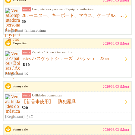
Los Altos
2026/08/03 (Mon)
Venta
Computadora personal / Equipos periféricos
28. モニター、キーボード、マウス、ケーブル、アームレスト一式
60
[Registrant]
ShimaShima
Cupertino
2026/08/03 (Mon)
Venta
Zapatos / Bolsas / Accesorios
asics バスケットシューズ バッシュ 22㎝
＄10
[Registrant]
R
Sunnyvale
2026/08/03 (Mon)
Venta
Utilidades domésticas
【新品未使用】 防犯器具
$20
[Registrant]
さに
Sunnyvale
2026/08/03 (Mon)