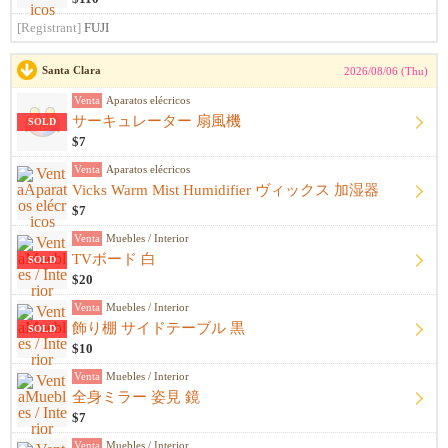
[Registrant]
FUJI
Santa Clara
2026/08/06 (Thu)
Venta
Aparatos elécricos
サーキュレーター 扇風機
SOLD
$7
Venta
Aparatos elécricos
Vicks Warm Mist Humidifier ヴィックス 加湿器
$7
Venta
Muebles / Interior
TVボード 白
SOLD
$20
Venta
Muebles / Interior
飾り棚 サイドテーブル 黒
SOLD
$10
Venta
Muebles / Interior
全身ミラー 姿見 鏡
$7
Venta
Muebles / Interior