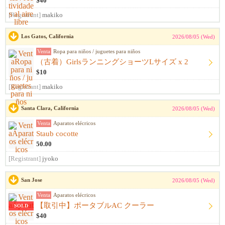
$40
[Registrant]
makiko
Los Gatos, California
2026/08/05 (Wed)
Venta
Ropa para niños / juguetes para niños
（古着）GirlsランニングショーツLサイズ x 2
$10
[Registrant]
makiko
Santa Clara, California
2026/08/05 (Wed)
Venta
Aparatos elécricos
Staub cocotte
50.00
[Registrant]
jyoko
San Jose
2026/08/05 (Wed)
Venta
Aparatos elécricos
【取引中】ポータブルAC クーラー
SOLD
$40