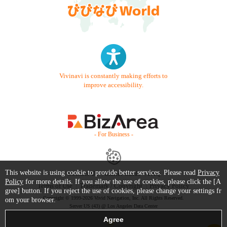
Vivinavi is constantly making efforts to
improve accessibility.
- For Business -
This website is using cookie to provide better services. Please read
Privacy
Contact Us
Starter Guide
FAQ
Policy
for more details. If you allow the use of cookies, please click the [A
Terms of Use
Trademark / Copyright
Privacy Policy
gree] button. If you reject the use of cookies, please change your settings fr
Copyright © 1999-2026 Vivid Navigation, Inc. All Rights Reserved.
om your browser.
Server US (43) @ Los Angeles Data Center