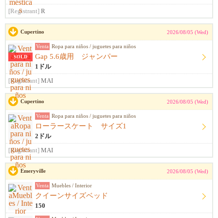
[Registrant]
R
Cupertino
2026/08/05 (Wed)
Venta
Ropa para niños / juguetes para niños
Gap 5.6歳用 ジャンパー
SOLD
1ドル
[Registrant]
MAI
Cupertino
2026/08/05 (Wed)
Venta
Ropa para niños / juguetes para niños
ローラースケート サイズ1
2ドル
[Registrant]
MAI
Emeryville
2026/08/05 (Wed)
Venta
Muebles / Interior
クイーンサイズベッド
150