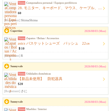
Venta
Computadora personal / Equipos periféricos
28. モニター、キーボード、マウス、ケーブル、アームレスト一式
60
[Registrant]
ShimaShima
Cupertino
2026/08/03 (Mon)
Venta
Zapatos / Bolsas / Accesorios
asics バスケットシューズ バッシュ 22㎝
＄10
[Registrant]
R
Sunnyvale
2026/08/03 (Mon)
Venta
Utilidades domésticas
【新品未使用】 防犯器具
$20
[Registrant]
さに
Sunnyvale
2026/08/03 (Mon)
Venta
Muebles / Interior