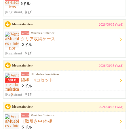
0ドル
[Registrant]
きび
Mountain view
2026/08/05 (Wed)
Venta
Muebles / Interior
クリア収納ケース
２ドル
[Registrant]
きび
Mountain view
2026/08/05 (Wed)
Venta
Utilidades domésticas
綿棒 4コセット
SOLD
２ドル
[Registrant]
きび
Mountain view
2026/08/05 (Wed)
Venta
Muebles / Interior
［取引き中]本棚
５ドル