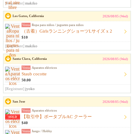
[Registrant]
makiko
Los Gatos, California
2026/08/05 (Wed)
Venta
Ropa para niños / juguetes para niños
（古着）GirlsランニングショーツLサイズ x 2
$10
[Registrant]
makiko
Santa Clara, California
2026/08/05 (Wed)
Venta
Aparatos elécricos
Staub cocotte
50.00
[Registrant]
jyoko
San Jose
2026/08/05 (Wed)
Venta
Aparatos elécricos
【取引中】ポータブルAC クーラー
SOLD
$40
Venta
Juego / Hobby