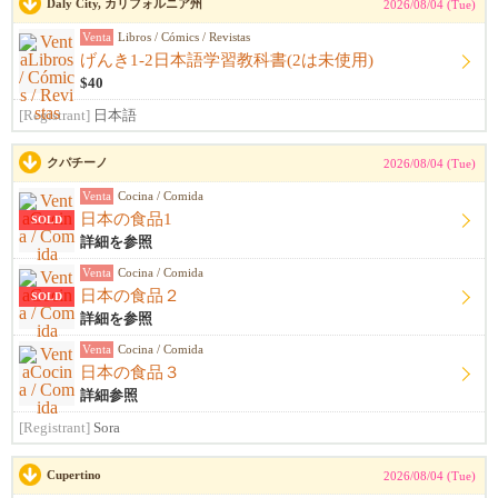
Daly City, カリフォルニア州
2026/08/04 (Tue)
Venta
Libros / Cómics / Revistas
げんき1-2日本語学習教科書(2は未使用)
$40
[Registrant]
日本語
クパチーノ
2026/08/04 (Tue)
Venta
Cocina / Comida
日本の食品1
SOLD
詳細を参照
Venta
Cocina / Comida
日本の食品２
SOLD
詳細を参照
Venta
Cocina / Comida
日本の食品３
詳細参照
[Registrant]
Sora
Cupertino
2026/08/04 (Tue)