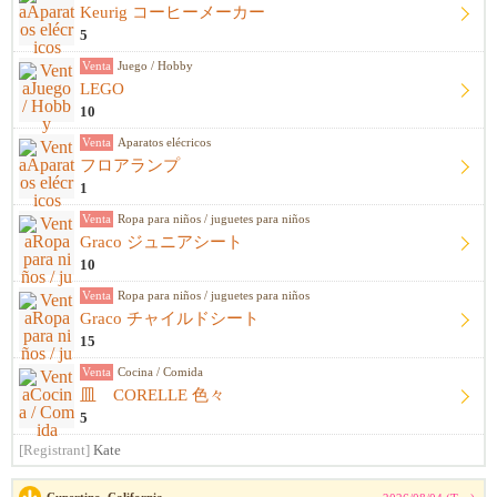
Keurig コーヒーメーカー
5
Venta
Juego / Hobby
LEGO
10
Venta
Aparatos elécricos
フロアランプ
1
Venta
Ropa para niños / juguetes para niños
Graco ジュニアシート
10
Venta
Ropa para niños / juguetes para niños
Graco チャイルドシート
15
Venta
Cocina / Comida
皿 CORELLE 色々
5
[Registrant]
Kate