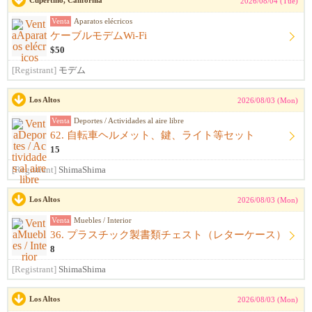
Cupertino, California
2026/08/04 (Tue)
Venta
Aparatos elécricos
ケーブルモデムWi-Fi
$50
[Registrant]
モデム
Los Altos
2026/08/03 (Mon)
Venta
Deportes / Actividades al aire libre
62. 自転車ヘルメット、鍵、ライト等セット
15
[Registrant]
ShimaShima
Los Altos
2026/08/03 (Mon)
Venta
Muebles / Interior
36. プラスチック製書類チェスト（レターケース）
8
[Registrant]
ShimaShima
Los Altos
2026/08/03 (Mon)