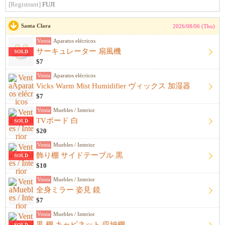
[Registrant]
FUJI
Santa Clara
2026/08/06 (Thu)
Venta
Aparatos elécricos
サーキュレーター 扇風機
SOLD
$7
Venta
Aparatos elécricos
Vicks Warm Mist Humidifier ヴィックス 加湿器
$7
Venta
Muebles / Interior
TVボード 白
SOLD
$20
Venta
Muebles / Interior
飾り棚 サイドテーブル 黒
SOLD
$10
Venta
Muebles / Interior
全身ミラー 姿見 鏡
$7
Venta
Muebles / Interior
黒 棚 キャビネット 収納棚
SOLD