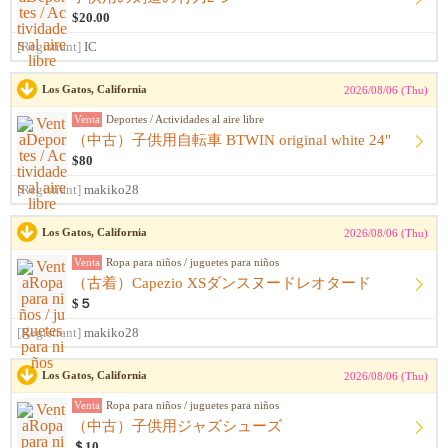
$20.00
[Registrant]
IC
Los Gatos, California
2026/08/06 (Thu)
Venta
Deportes / Actividades al aire libre
（中古）子供用自転車 BTWIN original white 24"
$80
[Registrant]
makiko28
Los Gatos, California
2026/08/06 (Thu)
Venta
Ropa para niños / juguetes para niños
（古着）Capezio XSダンスヌードレオタード
$５
[Registrant]
makiko28
Los Gatos, California
2026/08/06 (Thu)
Venta
Ropa para niños / juguetes para niños
（中古）子供用ジャズシューズ
＄10