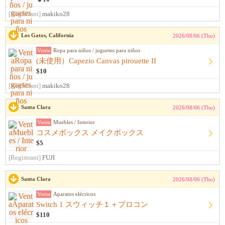
[Registrant]
makiko28
Los Gatos, California
2026/08/06 (Thu)
Venta
Ropa para niños / juguetes para niños
(未使用）Capezio Canvas pirouette II
$10
[Registrant]
makiko28
Santa Clara
2026/08/06 (Thu)
Venta
Muebles / Interior
コスメボックス メイクボックス
$5
[Registrant]
FUJI
Santa Clara
2026/08/06 (Thu)
Venta
Aparatos elécricos
Switch 1 スウィッチ１＋プロコン
$110