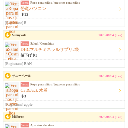
Venta
Ropa para niños / juguetes para niños
恐竜パソコン
＄15
[Registrant]
R
Sunnyvale
2026/08/04 (Tue)
Venta
Salud / Cosmética
DHCマルチミネラルサプリ2袋
値下げ＄5
[Registrant]
RAN
サニーベール
2026/08/04 (Tue)
Venta
Ropa para niños / juguetes para niños
Cat&Jack 水着
＄3
[Registrant]
apple
Millbrae
2026/08/04 (Tue)
Venta
Aparatos elécricos