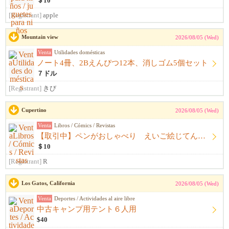
＄10
[Registrant]
apple
Mountain view
2026/08/05 (Wed)
Venta
Utilidades domésticas
ノート4冊、2Bえんぴつ12本、消しゴム5個セット
７ドル
[Registrant]
きび
Cupertino
2026/08/05 (Wed)
Venta
Libros / Cómics / Revistas
【取引中】ペンがおしゃべり えいご絵じてん セット
＄10
[Registrant]
R
Los Gatos, California
2026/08/05 (Wed)
Venta
Deportes / Actividades al aire libre
中古キャンプ用テント６人用
$40