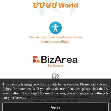
Vivinavi is constantly making efforts to
improve accessibility.
- For Business -
This website is using cookie to provide better services. Please read
Privacy
Contact Us
Starter Guide
FAQ
Policy
for more details. If you allow the use of cookies, please click the [A
Terms of Use
Trademark / Copyright
Privacy Policy
gree] button. If you reject the use of cookies, please change your settings fr
Copyright © 1999-2026 Vivid Navigation, Inc. All Rights Reserved.
om your browser.
Server US (75) @ Los Angeles Data Center