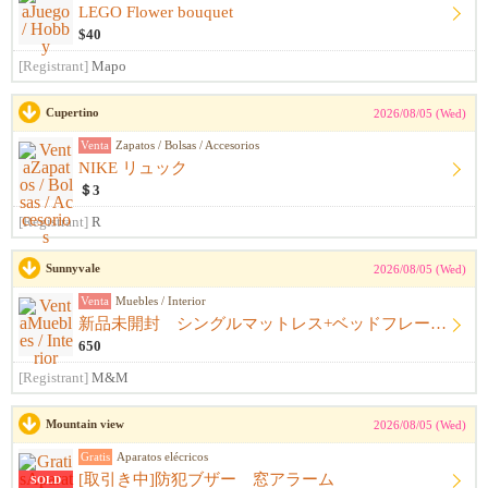
LEGO Flower bouquet
$40
[Registrant]
Mapo
Cupertino
2026/08/05 (Wed)
Venta
Zapatos / Bolsas / Accesorios
NIKE リュック
＄3
[Registrant]
R
Sunnyvale
2026/08/05 (Wed)
Venta
Muebles / Interior
新品未開封 シングルマットレス+ベッドフレーム+シーツ
650
[Registrant]
M&M
Mountain view
2026/08/05 (Wed)
Gratis
Aparatos elécricos
[取引き中]防犯ブザー 窓アラーム
SOLD