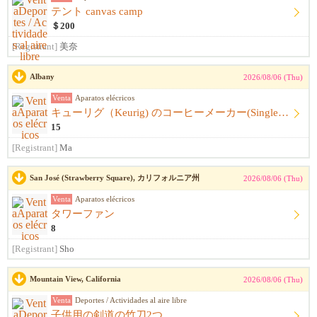
テント canvas camp
＄200
[Registrant]
美奈
Albany
2026/08/06 (Thu)
Venta
Aparatos elécricos
キューリグ（Keurig) のコーヒーメーカー(Single Serve Coffee) Maker
15
[Registrant]
Ma
San José (Strawberry Square), カリフォルニア州
2026/08/06 (Thu)
Venta
Aparatos elécricos
タワーファン
8
[Registrant]
Sho
Mountain View, California
2026/08/06 (Thu)
Venta
Deportes / Actividades al aire libre
子供用の剣道の竹刀2つ