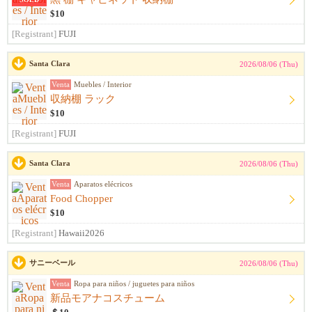
$10
[Registrant]
FUJI
Santa Clara
2026/08/06 (Thu)
Venta
Muebles / Interior
収納棚 ラック
$10
[Registrant]
FUJI
Santa Clara
2026/08/06 (Thu)
Venta
Aparatos elécricos
Food Chopper
$10
[Registrant]
Hawaii2026
サニーベール
2026/08/06 (Thu)
Venta
Ropa para niños / juguetes para niños
新品モアナコスチューム