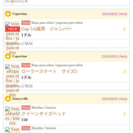
[Registrant]
R
Cupertino
2026/08/05 (Wed)
Venta
Ropa para niños / juguetes para niños
Gap 5.6歳用 ジャンパー
SOLD
1ドル
[Registrant]
MAI
Cupertino
2026/08/05 (Wed)
Venta
Ropa para niños / juguetes para niños
ローラースケート サイズ1
2ドル
[Registrant]
MAI
Emeryville
2026/08/05 (Wed)
Venta
Muebles / Interior
クイーンサイズベッド
150
Venta
Muebles / Interior