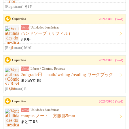
[Registrant]
きび
Cupertino
2026/08/05 (Wed)
Venta
Utilidades domésticas
ハンドソープ（リフィル）
3ドル
[Registrant]
MAI
Cupertino
2026/08/05 (Wed)
Venta
Libros / Cómics / Revistas
2ndgrade用 math/ writing /reading ワークブック
まとめて＄9
[Registrant]
R
Cupertino
2026/08/05 (Wed)
Venta
Utilidades domésticas
campus ノート 方眼罫5mm
まとて＄3