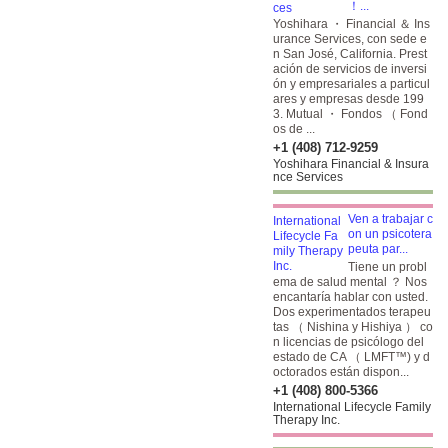
！...
Yoshihara ・ Financial ＆ Ins
urance Services, con sede e
n San José, California. Prest
ación de servicios de inversi
ón y empresariales a particul
ares y empresas desde 199
3. Mutual ・ Fondos （ Fond
os de ...
+1 (408) 712-9259
Yoshihara Financial & Insura
nce Services
Ven a trabajar c
on un psicotera
peuta par...
Tiene un probl
ema de salud mental ？ Nos
encantaría hablar con usted.
Dos experimentados terapeu
tas （ Nishina y Hishiya ） co
n licencias de psicólogo del
estado de CA （ LMFT™) y d
octorados están dispon...
+1 (408) 800-5366
International Lifecycle Family
Therapy Inc.