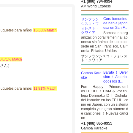
+1 (800) 794-0994
AM World Express
Coro femenino
de habla japon
esa en San F...
 juguetes para niños
15.63% Match
Somos una org
anización coral femenina jap
onesa sin ánimo de lucro con
sede en San Francisco, Calif
ornia, Estados Unidos.
サンフランシスコ・フォレス
14.71% Match
ト・クワイア
ーさん）
Barato ！ Diver
sión ！ Abierto t
odos los d...
Fun ！ Happy ！ Primero en l
 juguetes para niños
11.91% Match
os EE.UU. ！ DAM ＆ Por fin l
lega Denmoku ID ！
Disfruta
del karaoke en los EE.UU. co
mo en Japón, con un sistema
completo y un gran número d
e canciones ！ Nuevas canci
on...
+1 (408) 865-0955
Gamba Karaoke