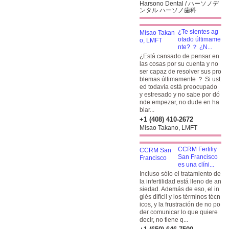
Harsono Dental / ハーソノデ
ンタル ハーソノ歯科
¿Te sientes ag
otado últimame
nte? ？ ¿N...
¿Está cansado de pensar en
las cosas por su cuenta y no
ser capaz de resolver sus pro
blemas últimamente ？ Si ust
ed todavía está preocupado
y estresado y no sabe por dó
nde empezar, no dude en ha
blar...
+1 (408) 410-2672
Misao Takano, LMFT
CCRM Fertiliy
San Francisco
es una clíni...
Incluso sólo el tratamiento de
la infertilidad está lleno de an
siedad. Además de eso, el in
glés difícil y los términos técn
icos, y la frustración de no po
der comunicar lo que quiere
decir, no tiene q...