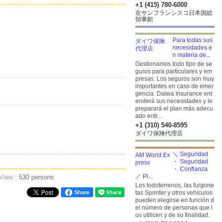
+1 (415) 780-6000
在サンフランシスコ日本国総
領事館
Para todas sus
necesidades e
n materia de...
Gestionamos todo tipo de se
guros para particulares y em
presas. Los seguros son muy
importantes en caso de emer
gencia. Daiwa Insurance ent
enderá sus necesidades y le
preparará el plan más adecu
ado entr...
+1 (310) 540-8595
ダイワ保険代理店
＼ Seguridad
・ Seguridad
・ Confianza
／ Pl...
 View :
530 persons
Los todoterrenos, las furgone
Share
tas Sprinter y otros vehículos
pueden elegirse en función d
el número de personas que l
os utilicen y de su finalidad.