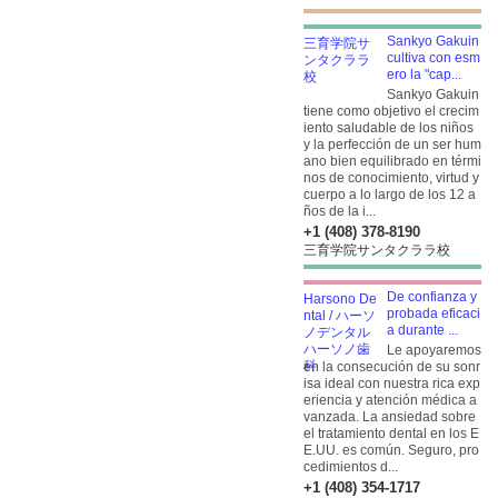
Sankyo Gakuin
cultiva con esm
ero la "cap...
Sankyo Gakuin
tiene como objetivo el crecim
iento saludable de los niños
y la perfección de un ser hum
ano bien equilibrado en térmi
nos de conocimiento, virtud y
cuerpo a lo largo de los 12 a
ños de la i...
+1 (408) 378-8190
三育学院サンタクララ校
De confianza y
probada eficaci
a durante ...
Le apoyaremos
en la consecución de su sonr
isa ideal con nuestra rica exp
eriencia y atención médica a
vanzada. La ansiedad sobre
el tratamiento dental en los E
E.UU. es común. Seguro, pro
cedimientos d...
+1 (408) 354-1717