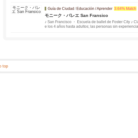
Guía de Ciudad
/
Educación / Aprender
3.64% Match
モニーク・バレエ San Fransico
♪ San Francisco ・ Escuela de ballet de Foster City ♪ C
e los 4 años hasta adultos; las personas sin experienc
o top