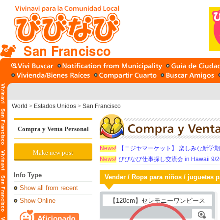
San Francisco
World
>
Estados Unidos
>
San Francisco
Compra y Venta Personal
News!
【ニジヤマーケット】 楽しみな新学
Make new post
News!
びびなび仕事探し交流会 in Hawaii 9/26（
Info Type
Vender / Ropa para niños / juguetes p
Show all from recent
Show Online