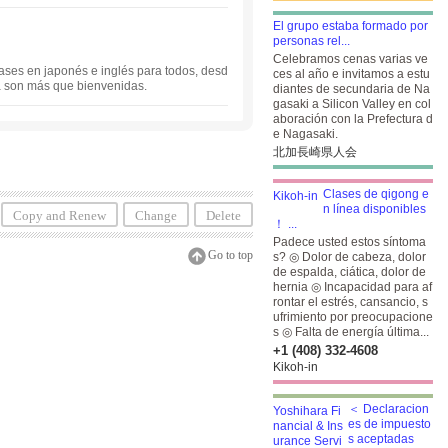
El grupo estaba formado por
personas rel...
Celebramos cenas varias ve
lases en japonés e inglés para todos, desd
ces al año e invitamos a estu
ia son más que bienvenidas.
diantes de secundaria de Na
gasaki a Silicon Valley en col
aboración con la Prefectura d
e Nagasaki.
北加長崎県人会
Clases de qigong e
n línea disponibles
Copy and Renew
Change
Delete
！ ...
Padece usted estos síntoma
Go to top
s? ◎ Dolor de cabeza, dolor
de espalda, ciática, dolor de
hernia ◎ Incapacidad para af
rontar el estrés, cansancio, s
ufrimiento por preocupacione
s ◎ Falta de energía última...
+1 (408) 332-4608
Kikoh-in
＜ Declaracion
es de impuesto
s aceptadas