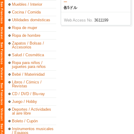
ー
Muebles / Interior
各5ドル
Cocina / Comida
Utilidades domésticas
Web Access No.
3611199
Ropa de mujer
Ropa de hombre
Zapatos / Bolsas /
Accesorios
Salud / Cosmética
Ropa para niños /
juguetes para niños
Bebé / Materinidad
Libros / Cómics /
Revistas
CD / DVD / Blu-ray
Juego / Hobby
Deportes / Actividades
al aire libre
Boleto / Cupón
Instrumentos musicales
/ Equipos