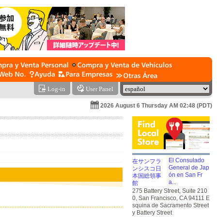
Log-in
User Panel
2026 August 6 Thursday AM 02:48 (PDT)
El Consulado
General de Jap
ón en San Fr
a...
275 Battery Street, Suite 210
0, San Francisco, CA 94111 E
squina de Sacramento Street
y Battery Street