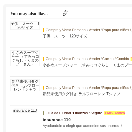
You may also like...
Compra y Venta Personal
/
Vender
/
Ropa para niños /
子供 スーツ 120サイズ
Compra y Venta Personal
/
Vender
/
Cocina / Comida
小さめスープジャー （すみっコぐらし・くまのプ
Compra y Venta Personal
/
Vender
/
Ropa para niños /
新品未使用タグ付き ラルフローレン Tシャツ
Guía de Ciudad
/
Finanzas / Seguro
3.68% Match
insurance 110
Ayudándole a elegir
que aumenten sus ahorros ！.