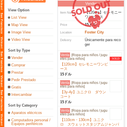
Vender
View Option
【120cm】セレモニー
Item Name
ワンピース
List View
15ドル
Map View
Price
Image View
Foster City
Location
Video View
Únicamente para reco
Delivery
ger
Sort by Type
Venta
[Ropa para niños / jugu
Vender
etes para niños]
SOLD
【120cm】セレモニーワンピ
Comprar
ース
Prestar
15ドル
Pedir Prestado
Venta
[Ropa para niños / jugu
etes para niños]
Gratis
【3y-4y】ユニクロ ダウン
Intercambiar
コート
15ドル
Sort by Category
Venta
[Ropa para niños / jugu
Aparatos elécricos
etes para niños]
【110cm・130cm】ユニク
Computadora personal /
Equipos periféricos
ロ スウェットスタジアムジャンパ