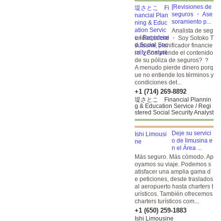
[Revisiones de
seguros ・ Ase
soramiento p...
Analista de seg
uridad social ・ Soy Sotoko T
sutsumi, planificador financie
ro. ¿Comprende el contenido
de su póliza de seguros? ？
A menudo pierde dinero porq
ue no entiende los términos y
condiciones det...
+1 (714) 269-8892
堤さとこ Financial Plannin
g & Education Service / Regi
stered Social Security Analyst
Deje su servici
o de limusina e
n el Área ...
Más seguro. Más cómodo. Ap
oyamos su viaje. Podemos s
atisfacer una amplia gama d
e peticiones, desde traslados
al aeropuerto hasta charters t
urísticos. También ofrecemos
charters turísticos com...
+1 (650) 259-1883
Ishi Limousine