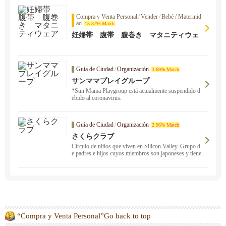
Compra y Venta Personal
/
Vender
/
Bebé / Materinid
ad
15.37% Match
妊婦帯 腹帯 腹巻き マタニティウェ
ア
Guía de Ciudad
/
Organización
3.69% Match
サンママプレイグループ
*Sun Mama Playgroup está actualmente suspendido d
ebido al coronavirus.
Guía de Ciudad
/
Organización
2.96% Match
さくらクラブ
Círculo de niños que viven en Silicon Valley. Grupo d
e padres e hijos cuyos miembros son japoneses y tiene
n interés por Japón. Las principales zonas de actividad
están cerca de San José, Cupertino y Sunnyvale.
“Compra y Venta Personal”Go back to top