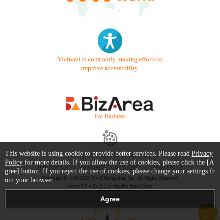
Vivinavi is constantly making efforts to
improve accessibility.
- For Business -
This website is using cookie to provide better services. Please read
Privacy
Contact Us
Starter Guide
FAQ
Policy
for more details. If you allow the use of cookies, please click the [A
Terms of Use
Trademark / Copyright
Privacy Policy
gree] button. If you reject the use of cookies, please change your settings fr
Copyright © 1999-2026 Vivid Navigation, Inc. All Rights Reserved.
om your browser.
Server US (45) @ Los Angeles Data Center