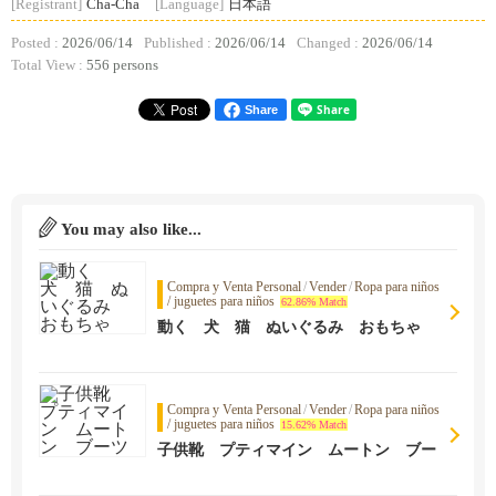
[Registrant]
Cha-Cha
[Language]
日本語
Posted :
2026/06/14
Published :
2026/06/14
Changed :
2026/06/14
Total View :
556 persons
Share
You may also like...
Compra y Venta Personal
/
Vender
/
Ropa para niños
/ juguetes para niños
62.86% Match
動く 犬 猫 ぬいぐるみ おもちゃ
Compra y Venta Personal
/
Vender
/
Ropa para niños
/ juguetes para niños
15.62% Match
子供靴 プティマイン ムートン ブー
ツ