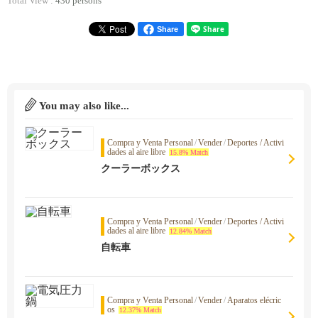
Total View :
430 persons
Share
You may also like...
Compra y Venta Personal
/
Vender
/
Deportes / Activi
dades al aire libre
15.8% Match
クーラーボックス
Compra y Venta Personal
/
Vender
/
Deportes / Activi
dades al aire libre
12.84% Match
自転車
Compra y Venta Personal
/
Vender
/
Aparatos elécric
os
12.37% Match