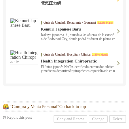
電気圧力鍋
Guía de Ciudad
/
Retaurante / Gourmet
5.12% Match
Kemuri Japanese Baru
Izakaya japonesa ！, situada a las afueras de la estació
n de Redwood City, donde podrá disfrutar de platos cr
eativos elaborados con ingredientes japoneses, sake, w
hisky y cócteles originales.
Guía de Ciudad
/
Hospital / Clinica
2.33% Match
Health Integration Chiropractic
El único japonés NATA-certificado entrenador atlético
y medicina deportiva&quiropráctico especializado en n
eurología funcional ！ Clínicas en San José y San Mat
eo. Póngase en contacto con nosotros si usted sufre de
lesiones deportivas, rigidez en los hombros y dolor de
espalda de larga data, o si usted está sufriendo de probl
emas físicos inexplicables que no se han curado en nin
gún otro lugar, o si usted está buscando para mejorar s
u rendimiento deportivo.
“Compra y Venta Personal”Go back to top
Report this post
Copy and Renew
Change
Delete