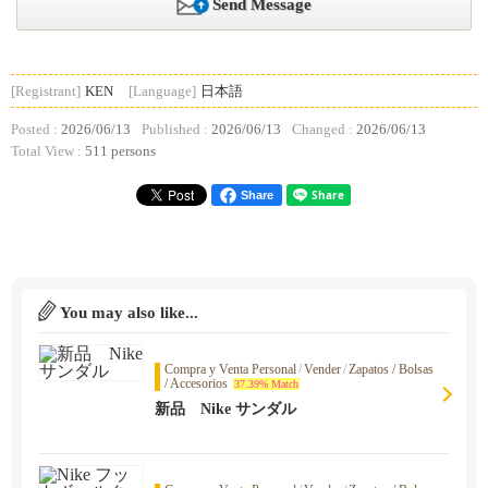
Send Message
[Registrant]
KEN
[Language]
日本語
Posted :
2026/06/13
Published :
2026/06/13
Changed :
2026/06/13
Total View :
511 persons
Share
You may also like...
Compra y Venta Personal
/
Vender
/
Zapatos / Bolsas
/ Accesorios
37.39% Match
新品 Nike サンダル