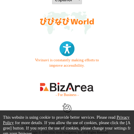
Vivinavi is constantly making efforts to
improve accessibility.
- For Business -
This website is using cookie to provide better services. Please read
Privacy
Contact Us
Starter Guide
FAQ
Policy
for more details. If you allow the use of cookies, please click the [A
Terms of Use
Trademark / Copyright
Privacy Policy
gree] button. If you reject the use of cookies, please change your settings fr
Copyright © 1999-2026 Vivid Navigation, Inc. All Rights Reserved.
om your browser.