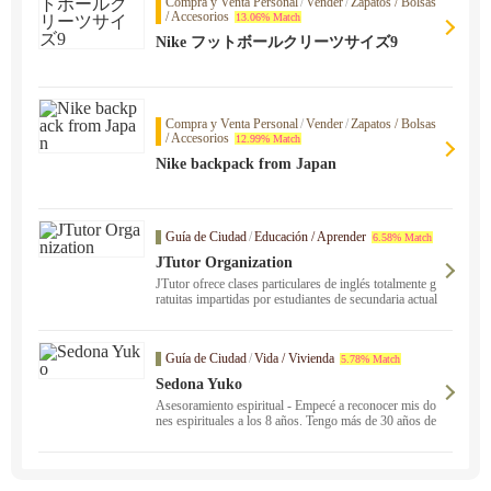
Compra y Venta Personal
/
Vender
/
Zapatos / Bolsas
/ Accesorios
13.06% Match
Nike フットボールクリーツサイズ9
Compra y Venta Personal
/
Vender
/
Zapatos / Bolsas
/ Accesorios
12.99% Match
Nike backpack from Japan
Guía de Ciudad
/
Educación / Aprender
6.58% Match
JTutor Organization
JTutor ofrece clases particulares de inglés totalmente g
ratuitas impartidas por estudiantes de secundaria actual
es en EEUU ！.
Guía de Ciudad
/
Vida / Vivienda
5.78% Match
Sedona Yuko
Asesoramiento espiritual - Empecé a reconocer mis do
nes espirituales a los 8 años. Tengo más de 30 años de
experiencia. Póngase en contacto con nosotros para qu
e le tranquilicemos.