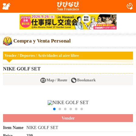
San Francisco
Compra y Venta Personal
Vender / Deportes / Actividades al aire libre
NIKE GOLF SET
Map / Route
Bookmark
Vender
Item Name
NIKE GOLF SET
Price
230