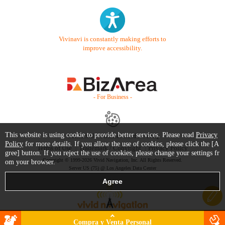
Vivinavi is constantly making efforts to
improve accessibility.
- For Business -
This website is using cookie to provide better services. Please read
Privacy
Contact Us
Starter Guide
FAQ
Policy
for more details. If you allow the use of cookies, please click the [A
Terms of Use
Trademark / Copyright
Privacy Policy
gree] button. If you reject the use of cookies, please change your settings fr
Copyright © 1999-2026 Vivid Navigation, Inc. All Rights Reserved.
om your browser.
Server US (75) @ Los Angeles Data Center
Compra y Venta Personal