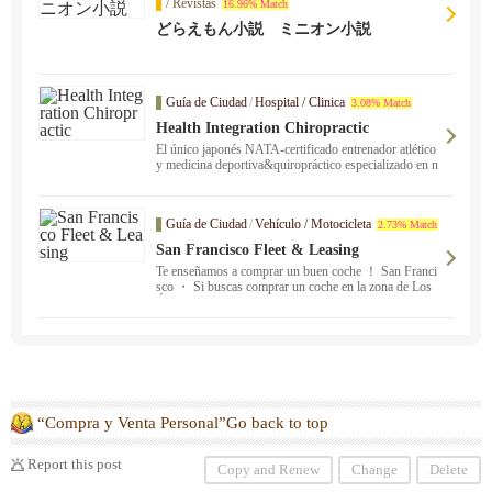
/ Revistas
16.96% Match
どらえもん小説 ミニオン小説
Guía de Ciudad
/
Hospital / Clinica
3.08% Match
Health Integration Chiropractic
El único japonés NATA-certificado entrenador atlético
y medicina deportiva&quiropráctico especializado en n
eurología funcional ！ Clínicas en San José y San Mat
eo. Póngase en contacto con nosotros si usted sufre de
lesiones deportivas, rigidez en los hombros y dolor de
Guía de Ciudad
/
Vehículo / Motocicleta
2.73% Match
espalda de larga data, o si usted está sufriendo de probl
emas físicos inexplicables que no se han curado en nin
San Francisco Fleet & Leasing
gún otro lugar, o si usted está buscando para mejorar s
Te enseñamos a comprar un buen coche ！ San Franci
u rendimiento deportivo.
sco ・ Si buscas comprar un coche en la zona de Los
Ángeles, podemos ayudarte ！ Venta de coches nuevo
s, venta de coches usados ・ Compra y leasing.
“Compra y Venta Personal”Go back to top
Report this post
Copy and Renew
Change
Delete