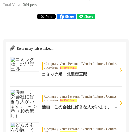
Total View :
564 persons
Share
You may also like...
Compra y Venta Personal
/
Vender
/
Libros / Cómics
/ Revistas
18.99% Match
コミック版 北里柴三郎
Compra y Venta Personal
/
Vender
/
Libros / Cómics
/ Revistas
18.13% Match
漫画 この会社に好きな人がいます。1－
15巻（10巻無し）
Compra y Venta Personal
/
Vender
/
Libros / Cómics