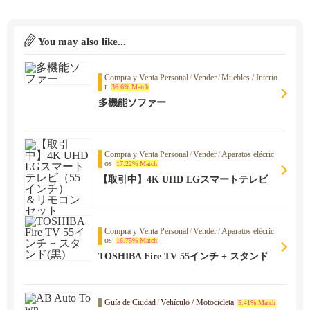
You may also like...
Compra y Venta Personal
/
Vender
/
Muebles / Interio
r
36.6% Match
多機能ソファー
Compra y Venta Personal
/
Vender
/
Aparatos elécric
os
17.22% Match
【取引中】4K UHD LGスマートテレビ
（55インチ） ＆リモコンセット
Compra y Venta Personal
/
Vender
/
Aparatos elécric
os
16.75% Match
TOSHIBA Fire TV 55インチ + スタンド
(黒)
Guía de Ciudad
/
Vehículo / Motocicleta
5.41% Match