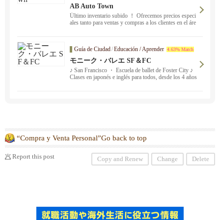
AB Auto Town
Último inventario subido ！ Ofrecemos precios especi
ales tanto para ventas y compras a los clientes en el áre
a de SF. Ofrecemos compras de alto valor, ventas de a
utos usados y servicios para satisfacer sus necesidade
s. ！
Guía de Ciudad
/
Educación / Aprender
4.63% Match
モニーク・バレエ SF＆FC
♪ San Francisco ・ Escuela de ballet de Foster City ♪
Clases en japonés e inglés para todos, desde los 4 años
hasta adultos; las personas sin experiencia son más qu
e bienvenidas.
“Compra y Venta Personal”Go back to top
Report this post
Copy and Renew
Change
Delete