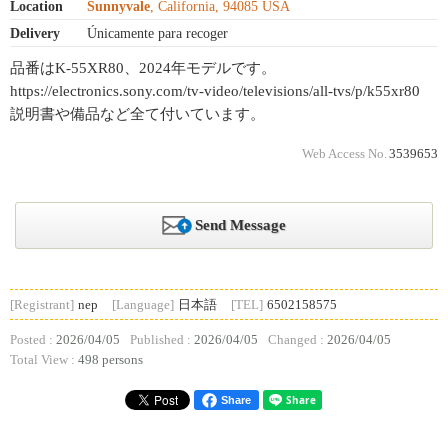
Location
Sunnyvale
, California, 94085 USA
Delivery
Únicamente para recoger
品番はK-55XR80、2024年モデルです。
https://electronics.sony.com/tv-video/televisions/all-tvs/p/k55xr80
説明書や備品など全て付いています。
Web Access No.
3539653
Send Message
[Registrant]
nep
[Language]
日本語
[TEL]
6502158575
Posted :
2026/04/05
Published :
2026/04/05
Changed :
2026/04/05
Total View :
498 persons
Share