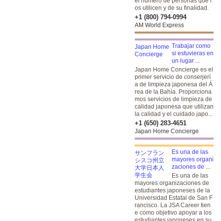
el número de personas que l
os utilicen y de su finalidad.
+1 (800) 794-0994
AM World Express
Trabajar como
si estuvieras en
un lugar ...
Japan Home Concierge es el
primer servicio de conserjerí
a de limpieza japonesa del Á
rea de la Bahía. Proporciona
mos servicios de limpieza de
calidad japonesa que utilizan
la calidad y el cuidado japo...
+1 (650) 283-4651
Japan Home Concierge
Es una de las
mayores organi
zaciones de ...
Es una de las
mayores organizaciones de
estudiantes japoneses de la
Universidad Estatal de San F
rancisco. La JSA Career tien
e como objetivo apoyar a los
estudiantes japoneses en su