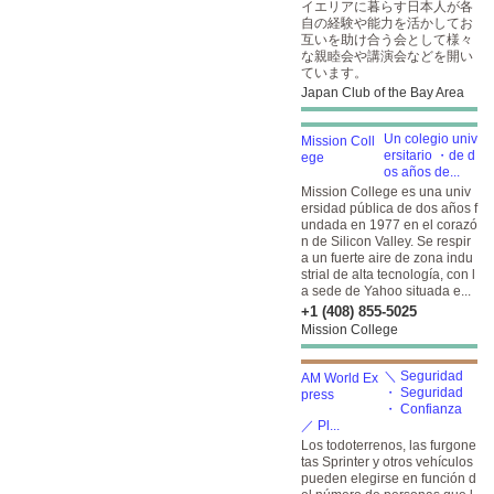
イエリアに暮らす日本人が各
自の経験や能力を活かしてお
互いを助け合う会として様々
な親睦会や講演会などを開い
ています。
Japan Club of the Bay Area
Un colegio univ
ersitario ・de d
os años de...
Mission College es una univ
ersidad pública de dos años f
undada en 1977 en el corazó
n de Silicon Valley. Se respir
a un fuerte aire de zona indu
strial de alta tecnología, con l
a sede de Yahoo situada e...
+1 (408) 855-5025
Mission College
＼ Seguridad
・ Seguridad
・ Confianza
／ Pl...
Los todoterrenos, las furgone
tas Sprinter y otros vehículos
pueden elegirse en función d