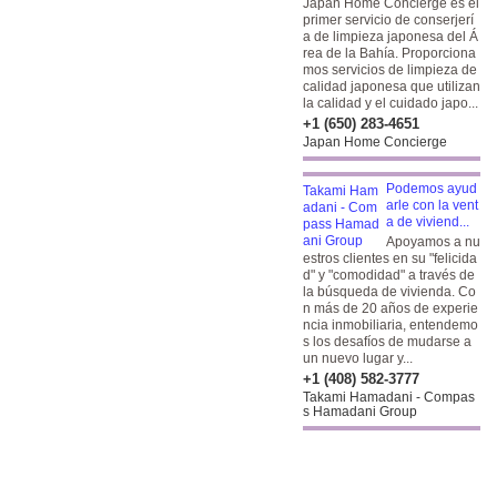
Japan Home Concierge es el
primer servicio de conserjerí
a de limpieza japonesa del Á
rea de la Bahía. Proporciona
mos servicios de limpieza de
calidad japonesa que utilizan
la calidad y el cuidado japo...
+1 (650) 283-4651
Japan Home Concierge
Podemos ayud
arle con la vent
a de viviend...
Apoyamos a nu
estros clientes en su "felicida
d" y "comodidad" a través de
la búsqueda de vivienda. Co
n más de 20 años de experie
ncia inmobiliaria, entendemo
s los desafíos de mudarse a
un nuevo lugar y...
+1 (408) 582-3777
Takami Hamadani - Compas
s Hamadani Group