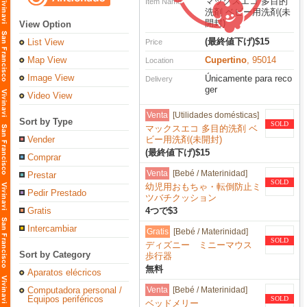
マックスエコ 多目的
Item Name
洗剤 ベビー用洗剤(未
開封)
View Option
(最終値下げ)$15
List View
Price
Map View
Cupertino
, 95014
Location
Image View
Únicamente para reco
Delivery
ger
Video View
Venta
[Utilidades domésticas]
Sort by Type
SOLD
マックスエコ 多目的洗剤 ベ
Vender
ビー用洗剤(未開封)
(最終値下げ)$15
Comprar
Venta
[Bebé / Materinidad]
Prestar
SOLD
幼児用おもちゃ・転倒防止ミ
Pedir Prestado
ツバチクッション
Gratis
4つで$3
Intercambiar
Gratis
[Bebé / Materinidad]
SOLD
ディズニー ミニーマウス
Sort by Category
歩行器
無料
Aparatos elécricos
Computadora personal /
Venta
[Bebé / Materinidad]
Equipos periféricos
SOLD
ベッドメリー