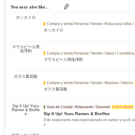
You may also like...
Compra y Venta Personal
/
Vender
/
Ropa para niños /
ホッカイロ
Compra y Venta Personal
/
Vender
/
Salud / Cosmética
マウスピース用洗浄剤
Compra y Venta Personal
/
Vender
/
Muebles / Interior
ガラス製花瓶
Guía de Ciudad
/
Retaurante / Gourmet
3.44% Match
Sip It Up! Yuzu Ramen & Broffee
Este restaurante está especializado en ramen y sushi al
s.