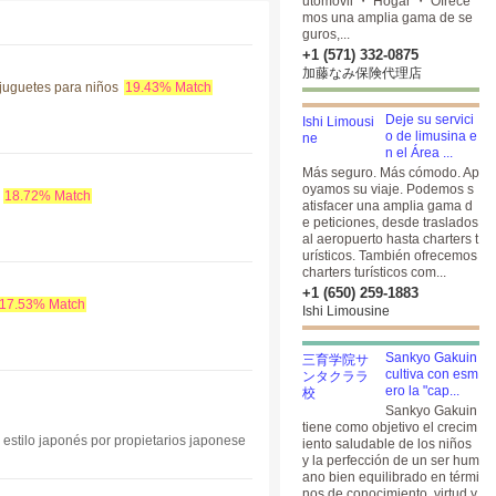
utomóvil ・ Hogar ・ Ofrece
mos una amplia gama de se
guros,...
+1 (571) 332-0875
加藤なみ保険代理店
 juguetes para niños
19.43% Match
Deje su servici
o de limusina e
n el Área ...
Más seguro. Más cómodo. Ap
oyamos su viaje. Podemos s
18.72% Match
atisfacer una amplia gama d
e peticiones, desde traslados
al aeropuerto hasta charters t
urísticos. También ofrecemos
charters turísticos com...
+1 (650) 259-1883
17.53% Match
Ishi Limousine
Sankyo Gakuin
cultiva con esm
ero la "cap...
Sankyo Gakuin
tiene como objetivo el crecim
 estilo japonés por propietarios japonese
iento saludable de los niños
y la perfección de un ser hum
ano bien equilibrado en térmi
nos de conocimiento, virtud y