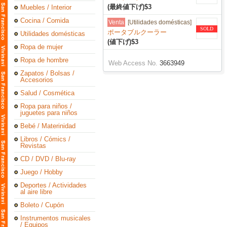
(最終値下げ)$3
Muebles / Interior
Cocina / Comida
Venta
[Utilidades domésticas]
SOLD
ポータブルクーラー
Utilidades domésticas
(値下げ)$3
Ropa de mujer
Ropa de hombre
Web Access No.
3663949
Zapatos / Bolsas /
Accesorios
Salud / Cosmética
Ropa para niños /
juguetes para niños
Bebé / Materinidad
Libros / Cómics /
Revistas
CD / DVD / Blu-ray
Juego / Hobby
Deportes / Actividades
al aire libre
Boleto / Cupón
Instrumentos musicales
/ Equipos