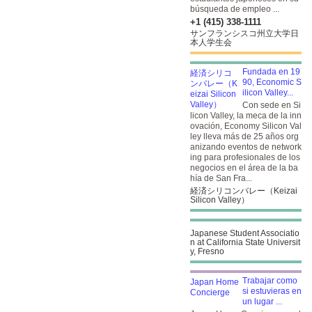
búsqueda de empleo ...
+1 (415) 338-1111
サンフランシスコ州立大学日
本人学生会
Fundada en 19
90, Economic S
ilicon Valley...
Con sede en Si
licon Valley, la meca de la inn
ovación, Economy Silicon Val
ley lleva más de 25 años org
anizando eventos de network
ing para profesionales de los
negocios en el área de la ba
hía de San Fra...
経済シリコンバレー（Keizai
Silicon Valley）
Japanese Student Associatio
n at California State Universit
y, Fresno
Trabajar como
si estuvieras en
un lugar ...