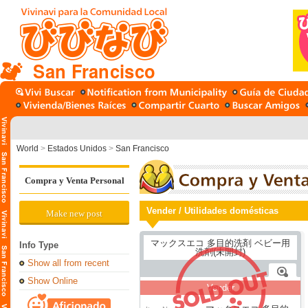
San Francisco
World
>
Estados Unidos
>
San Francisco
Compra y Venta Personal
Vender / Utilidades domésticas
Make new post
Info Type
Show all from recent
Show Online
Vender