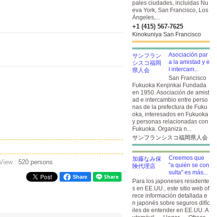
pales ciudades, incluidas Nu
eva York, San Francisco, Los
Ángeles,...
+1 (415) 567-7625
Kinokuniya San Francisco
Asociación par
a la amistad y e
l intercam...
San Francisco
Fukuoka Kenjinkai Fundada
en 1950. Asociación de amist
ad e intercambio entre perso
nas de la prefectura de Fuku
oka, interesados en Fukuoka
y personas relacionadas con
Fukuoka. Organiza n...
サンフランシスコ福岡県人会
Creemos que
 View :
520 persons
"a quién se con
sulta" es más...
Share
Para los japoneses residente
s en EE.UU., este sitio web of
rece información detallada e
n japonés sobre seguros difíc
iles de entender en EE.UU. A