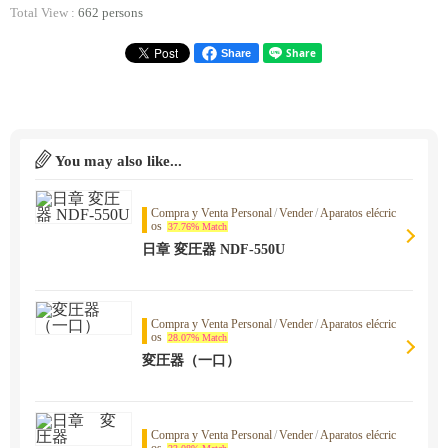
Total View :
662 persons
Share
You may also like...
Compra y Venta Personal
/
Vender
/
Aparatos elécric
os
37.76% Match
日章 変圧器 NDF-550U
Compra y Venta Personal
/
Vender
/
Aparatos elécric
os
28.07% Match
変圧器（一口）
Compra y Venta Personal
/
Vender
/
Aparatos elécric