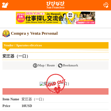
San Francisco
Compra y Venta Personal
Vender / Aparatos elécricos
変圧器（一口）
Map / Route
Bookmark
Vender
Item Name
変圧器（一口）
Price
10USD