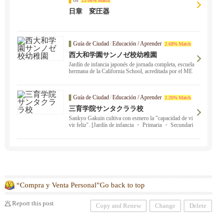
os
23.08% Match
日章 変圧器
Guía de Ciudad
/
Educación / Aprender
2.68% Match
西大和学園サンノゼ校幼稚園
Jardín de infancia japonés de jornada completa, escuela
hermana de la California School, acreditada por el ME
XT. La educación infantil en japonés ・ alimenta el esp
íritu japonés.
Guía de Ciudad
/
Educación / Aprender
2.26% Match
三育学院サンタクララ校
Sankyo Gakuin cultiva con esmero la "capacidad de vi
vir feliz". [Jardín de infancia ・ Primaria ・ Secundari
a] Se ofrecen clases presenciales de cuidado de niños
・ por las tardes entre semana ・ dos días a la semana.
No dude en ponerse en contacto con nosotros por corr
eo electrónico. Los traslados están abiertos durante tod
o el año.
“Compra y Venta Personal”Go back to top
Report this post
Copy and Renew
Change
Delete