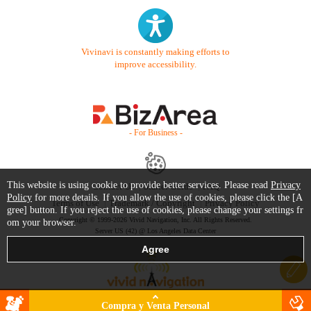
Vivinavi is constantly making efforts to
improve accessibility.
- For Business -
This website is using cookie to provide better services. Please read
Privacy
Contact Us
Starter Guide
FAQ
Policy
for more details. If you allow the use of cookies, please click the [A
Terms of Use
Trademark / Copyright
Privacy Policy
gree] button. If you reject the use of cookies, please change your settings fr
Copyright © 1999-2026 Vivid Navigation, Inc. All Rights Reserved.
om your browser.
Server US (42) @ Los Angeles Data Center
Compra y Venta Personal