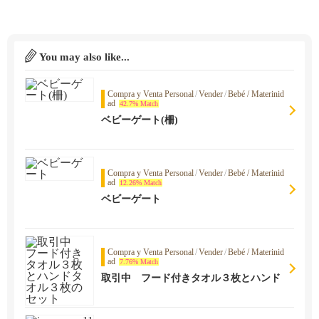
You may also like...
Compra y Venta Personal
/
Vender
/
Bebé / Materinid
ad
42.7% Match
ベビーゲート(柵)
Compra y Venta Personal
/
Vender
/
Bebé / Materinid
ad
12.26% Match
ベビーゲート
Compra y Venta Personal
/
Vender
/
Bebé / Materinid
ad
7.76% Match
取引中 フード付きタオル３枚とハンド
タオル３枚のセット