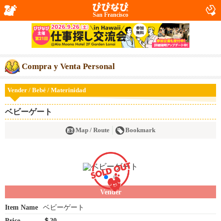
San Francisco
Compra y Venta Personal
Vender / Bebé / Materinidad
ベビーゲート
Map / Route
Bookmark
Vender
Item Name
ベビーゲート
Price
＄20