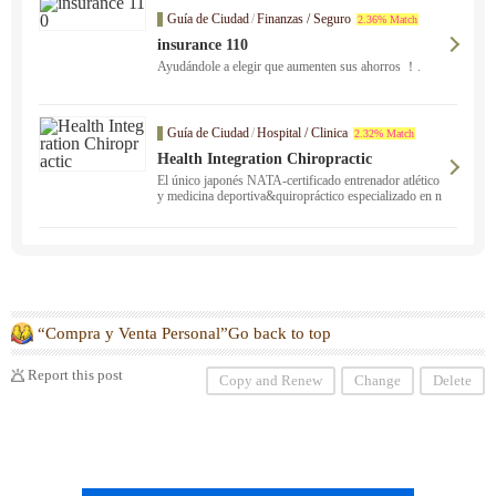
Guía de Ciudad
/
Finanzas / Seguro
2.36% Match
insurance 110
Ayudándole a elegir
que aumenten sus ahorros ！.
Guía de Ciudad
/
Hospital / Clinica
2.32% Match
Health Integration Chiropractic
El único japonés NATA-certificado entrenador atlético
y medicina deportiva&quiropráctico especializado en n
eurología funcional ！ Clínicas en San José y San Mat
eo. Póngase en contacto con nosotros si usted sufre de
lesiones deportivas, rigidez en los hombros y dolor de
espalda de larga data, o si usted está sufriendo de probl
emas físicos inexplicables que no se han curado en nin
gún otro lugar, o si usted está buscando para mejorar s
u rendimiento deportivo.
“Compra y Venta Personal”Go back to top
Report this post
Copy and Renew
Change
Delete