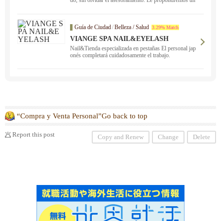
do, sin olvidar el asesoramiento. Le propondremos un
estilo que se adapte al estilo de vida de cada uno sin se
r desmesurado. No dude en consultarnos.
Guía de Ciudad
/
Belleza / Salud
3.29% Match
VIANGE SPA NAIL&EYELASH
Nail&Tienda especializada en pestañas El personal jap
onés completará cuidadosamente el trabajo.
“Compra y Venta Personal”Go back to top
Report this post
Copy and Renew
Change
Delete