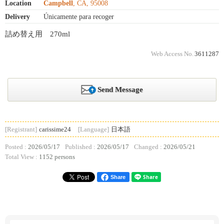
Location
Campbell
, CA, 95008
Delivery
Únicamente para recoger
詰め替え用 270ml
Web Access No.
3611287
Send Message
[Registrant]
carissime24
[Language]
日本語
Posted :
2026/05/17
Published :
2026/05/17
Changed :
2026/05/21
Total View :
1152 persons
Share