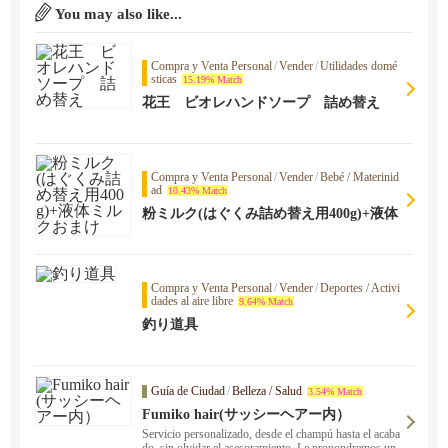
You may also like...
Compra y Venta Personal
/
Vender
/
Utilidades domé
sticas
15.19% Match
花王 ビオレハンドソープ 詰め替え
Compra y Venta Personal
/
Vender
/
Bebé / Materinid
ad
10.43% Match
粉ミルク(はぐくみ詰め替え用400g)+液体
ミルクおまけ
Compra y Venta Personal
/
Vender
/
Deportes / Activi
dades al aire libre
9.64% Match
釣り道具
Guía de Ciudad
/
Belleza / Salud
3.54% Match
Fumiko hair(サッシーヘアー内）
Servicio personalizado, desde el champú hasta el acaba