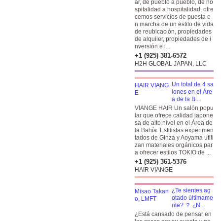
ar, de pueblo a pueblo, de ho
spitalidad a hospitalidad, ofre
cemos servicios de puesta e
n marcha de un estilo de vida
de reubicación, propiedades
de alquiler, propiedades de i
nversión e i...
+1 (925) 381-6572
H2H GLOBAL JAPAN, LLC
Un total de 4 sa
lones en el Áre
a de la B...
VIANGE HAIR Un salón popu
lar que ofrece calidad japone
sa de alto nivel en el Área de
la Bahía. Estilistas experimen
tados de Ginza y Aoyama utili
zan materiales orgánicos par
a ofrecer estilos TOKIO de ...
+1 (925) 361-5376
HAIR VIANGE
¿Te sientes ag
otado últimame
nte? ？ ¿N...
¿Está cansado de pensar en