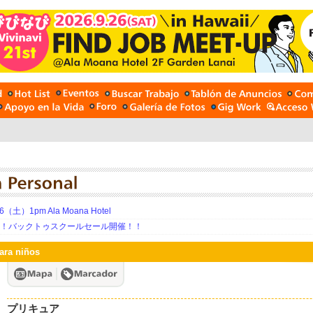
土）1pm Ala Moana Hotel
期！バックトゥスクールセール開催！！
ara niños
プリキュア