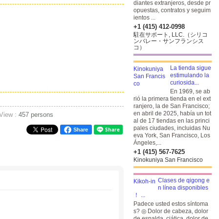
diantes extranjeros, desde pr
opuestas, contratos y seguim
ientos ...
+1 (415) 412-0998
駐在サポート, LLC.（シリコ
ンバレー・サンフランシス
コ）
La tienda sigue
estimulando la
curiosida...
En 1969, se ab
rió la primera tienda en el ext
ranjero, la de San Francisco;
en abril de 2025, había un tot
 View :
457 persons
al de 17 tiendas en las princi
pales ciudades, incluidas Nu
Share
eva York, San Francisco, Los
Ángeles,...
+1 (415) 567-7625
Kinokuniya San Francisco
Clases de qigong e
n línea disponibles
！ ...
Padece usted estos síntoma
s? ◎ Dolor de cabeza, dolor
de espalda, ciática, dolor de