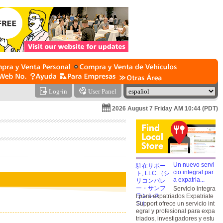
Log-in
User Panel
2026 August 7 Friday AM 10:44 (PDT)
Un nuevo servi
cio integral par
a expatria...
Servicio integra
l para expatriados Expatriate
Support ofrece un servicio int
egral y profesional para expa
triados, investigadores y estu