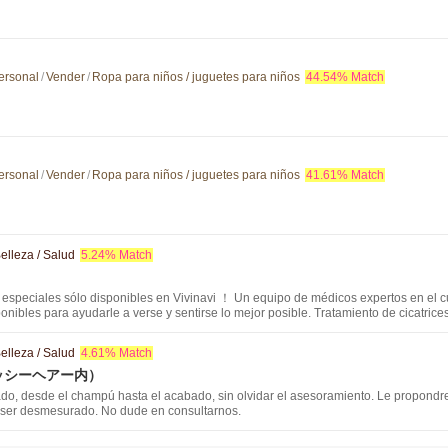
ersonal
/
Vender
/
Ropa para niños / juguetes para niños
44.54% Match
ersonal
/
Vender
/
Ropa para niños / juguetes para niños
41.61% Match
elleza / Salud
5.24% Match
speciales sólo disponibles en Vivinavi ！ Un equipo de médicos expertos en el cuid
onibles para ayudarle a verse y sentirse lo mejor posible. Tratamiento de cicatrices
 con nosotros. Consultas gratuitas disponibles ！.
elleza / Salud
4.61% Match
r(サッシーヘアー内）
ado, desde el champú hasta el acabado, sin olvidar el asesoramiento. Le propondre
 ser desmesurado. No dude en consultarnos.