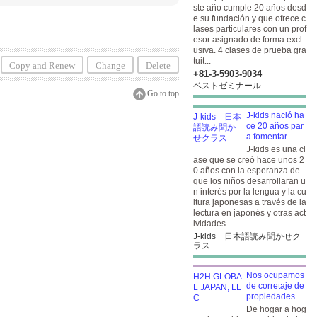
ste año cumple 20 años desd
e su fundación y que ofrece c
lases particulares con un prof
esor asignado de forma excl
usiva. 4 clases de prueba gra
tuit...
Copy and Renew
Change
Delete
+81-3-5903​-9034
ベストゼミナール
Go to top
J-kids nació ha
ce 20 años par
a fomentar ...
J-kids es una cl
ase que se creó hace unos 2
0 años con la esperanza de
que los niños desarrollaran u
n interés por la lengua y la cu
ltura japonesas a través de la
lectura en japonés y otras act
ividades....
J-kids 日本語読み聞かせク
ラス
Nos ocupamos
de corretaje de
propiedades...
De hogar a hog