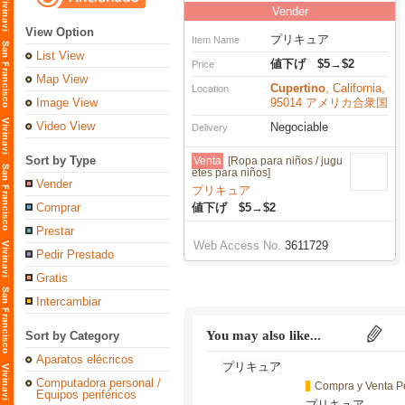
Vender
View Option
プリキュア
Item Name
List View
値下げ $5→$2
Price
Map View
Cupertino
, California,
Location
Image View
95014 アメリカ合衆国
Video View
Negociable
Delivery
Sort by Type
Venta
[Ropa para niños / jugu
etes para niños]
Vender
プリキュア
Comprar
値下げ $5→$2
Prestar
Web Access No.
3611729
Pedir Prestado
Gratis
Intercambiar
You may also like...
Sort by Category
Aparatos elécricos
Computadora personal /
Compra y Venta P
Equipos periféricos
プリキュア