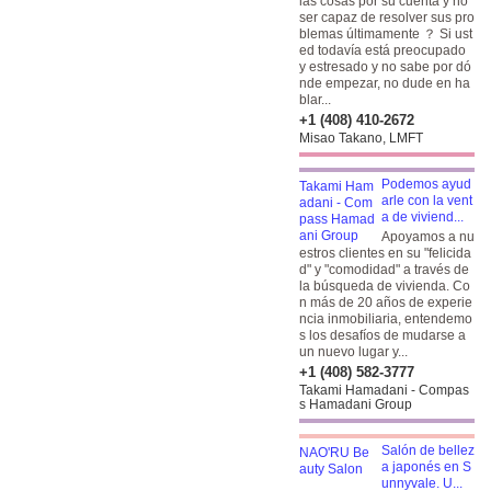
las cosas por su cuenta y no
ser capaz de resolver sus pro
blemas últimamente ？ Si ust
ed todavía está preocupado
y estresado y no sabe por dó
nde empezar, no dude en ha
blar...
+1 (408) 410-2672
Misao Takano, LMFT
Podemos ayud
arle con la vent
a de viviend...
Apoyamos a nu
estros clientes en su "felicida
d" y "comodidad" a través de
la búsqueda de vivienda. Co
n más de 20 años de experie
ncia inmobiliaria, entendemo
s los desafíos de mudarse a
un nuevo lugar y...
+1 (408) 582-3777
Takami Hamadani - Compas
s Hamadani Group
Salón de bellez
a japonés en S
unnyvale. U...