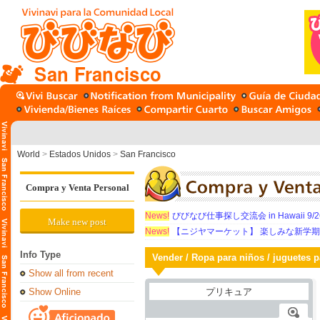
San Francisco
World
>
Estados Unidos
>
San Francisco
Compra y Venta Personal
News!
びびなび仕事探し交流会 in Hawaii 9/26（
Make new post
News!
【ニジヤマーケット】 楽しみな新学
Info Type
Vender / Ropa para niños / juguetes p
Show all from recent
Show Online