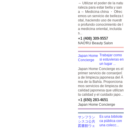
～ Utilizar el poder de la natu
raleza para estar bella y san
a ～ Medicina china ・ Ofrec
emos un servicio de belleza t
otal, haciendo uso de nuestr
o profundo conocimiento de l
a medicina oriental, incluida
s...
+1 (408) 309-9557
NAO'RU Beauty Salon
Trabajar como
si estuvieras en
un lugar ...
Japan Home Concierge es el
primer servicio de conserjerí
a de limpieza japonesa del Á
rea de la Bahía. Proporciona
mos servicios de limpieza de
calidad japonesa que utilizan
la calidad y el cuidado japo...
+1 (650) 283-4651
Japan Home Concierge
Es una bibliote
ca pública con
una colecc...