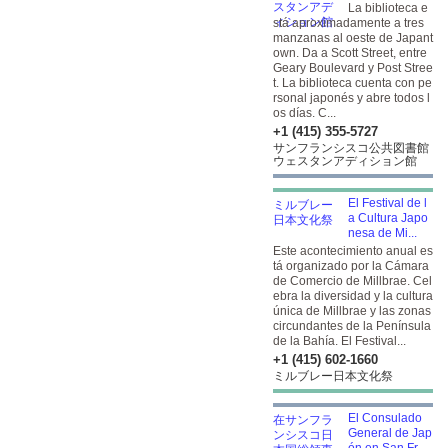
La biblioteca e
stá aproximadamente a tres
manzanas al oeste de Japant
own. Da a Scott Street, entre
Geary Boulevard y Post Stree
t. La biblioteca cuenta con pe
rsonal japonés y abre todos l
os días. C...
+1 (415) 355-5727
サンフランシスコ公共図書館
ウェスタンアディション館
El Festival de l
a Cultura Japo
nesa de Mi...
Este acontecimiento anual es
tá organizado por la Cámara
de Comercio de Millbrae. Cel
ebra la diversidad y la cultura
única de Millbrae y las zonas
circundantes de la Península
de la Bahía. El Festival...
+1 (415) 602-1660
ミルブレー日本文化祭
El Consulado
General de Jap