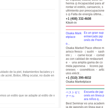
hernia ◎ Incapacidad para af
rontar el estrés, cansancio, s
ufrimiento por preocupacione
s ◎ Falta de energía última...
+1 (408) 332-4608
Kikoh-in
Es un gran sup
ermercado jap
onés de Frem
o...
Osaka Market Place ofrece m
arisco fresco （ sushi ・ sash
imi ） ・ carne local ・ comid
as con calidad de restaurant
e ・ una amplia gama de co
mida japonesa ・ licores jap
oneses ・ cosméticos ・ artíc
ado de la piel, tratamientos faciales y c
ulos eléctr...
 de acné, Botox, lifting ocular, no dude en
+1 (510) 399-4832
Osaka Marketplace
Escuela de jap
mos un estilo que se adapte al estilo de v
onés en línea p
ara niños q...
Best Seminar es una academ
ia de japonés en línea que e