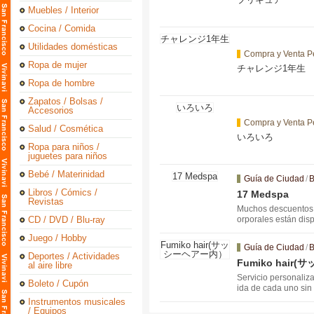
Muebles / Interior
Cocina / Comida
Utilidades domésticas
Compra y Venta P
Ropa de mujer
チャレンジ1年生
Ropa de hombre
Zapatos / Bolsas /
Accesorios
Compra y Venta P
Salud / Cosmética
いろいろ
Ropa para niños /
juguetes para niños
Bebé / Materinidad
Guía de Ciudad
/
B
Libros / Cómics /
17 Medspa
Revistas
Muchos descuentos e
CD / DVD / Blu-ray
orporales están disp
ponerse en contacto
Juego / Hobby
Guía de Ciudad
/
B
Deportes / Actividades
Fumiko hai
al aire libre
Servicio personaliz
Boleto / Cupón
ida de cada uno sin
Instrumentos musicales
/ Equipos