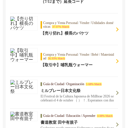
（7/12まで）延長コード
Compra y Venta Personal
/
Vender
/
Utilidades domé
sticas
37.07% Match
【売り切れ】横長のバケツ
Compra y Venta Personal
/
Vender
/
Bebé / Materinid
ad
36.93% Match
【取引中】哺乳瓶ウォーマー
Guía de Ciudad
/
Organización
5.68% Match
ミルブレー日本文化祭
El Festival de la Cultura Japonesa de Millbrae 2026 se
celebrará el 4 de octubre （ ） ！. Esperamos con ilus
ión poder veros a todos ！. Molienda de arroz, bailes,
canciones, teatro de papel, puestos de comida japones
a... ¡Habrá mucho que ver! ！ ！
Guía de Ciudad
/
Educación / Aprender
4.08% Match
書道教室 田中有規子