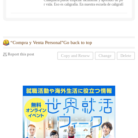
Cualquiera puede empezar fácilmente y aprender de po
r vida. Eso es caligrafía. En nuestra escuela de caligrafí
a de Foster City aprenden personas de todas las edade
s, desde niños hasta adultos.
“Compra y Venta Personal”Go back to top
Report this post
Copy and Renew
Change
Delete