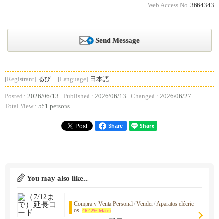
Web Access No.
3664343
Send Message
[Registrant]
るび
[Language]
日本語
Posted :
2026/06/13
Published :
2026/06/13
Changed :
2026/06/27
Total View :
551 persons
Share
You may also like...
Compra y Venta Personal
/
Vender
/
Aparatos elécric
os
46.42% Match