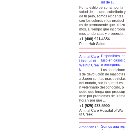
ud de su...
Por tu estilo personal, por la
salud de tu cuero cabelludo y
de tu pelo, somos exigentes
con los colores y los product
os de permanente que utiliza
mos, al tiempo que incorpora
mos tendencias y proporcio...
+1 (408) 921-4354
Pono Hair Salon
Disponibles inc
luso en casos d
e emergenc...
Las condicione
s de devolución de mascotas
a Japón son las más estrictas
del mundo, por lo que, si es u
n veterinario desconocido, p
uede que tenga que preocup
arse por problemas de última
hora y por que ...
+1 (925) 433-5900
Animal Care Hospital of Waln
ut Creek
Somos una resi