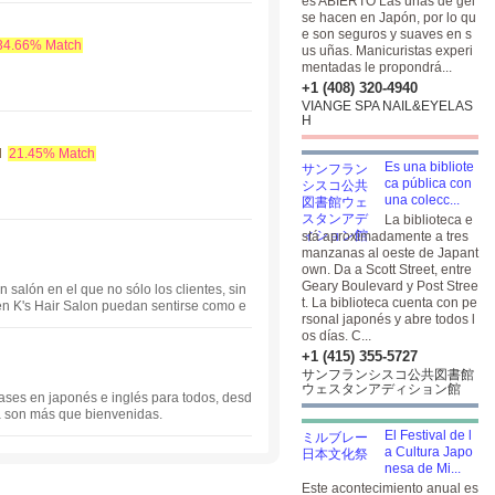
és ABIERTO Las uñas de gel
se hacen en Japón, por lo qu
e son seguros y suaves en s
34.66% Match
us uñas. Manicuristas experi
mentadas le propondrá...
+1 (408) 320-4940
VIANGE SPA NAIL&EYELAS
H
d
21.45% Match
Es una bibliote
ca pública con
una colecc...
La biblioteca e
stá aproximadamente a tres
manzanas al oeste de Japant
own. Da a Scott Street, entre
Geary Boulevard y Post Stree
 salón en el que no sólo los clientes, sin
t. La biblioteca cuenta con pe
en K's Hair Salon puedan sentirse como e
rsonal japonés y abre todos l
os días. C...
+1 (415) 355-5727
サンフランシスコ公共図書館
ウェスタンアディション館
lases en japonés e inglés para todos, desd
ia son más que bienvenidas.
El Festival de l
a Cultura Japo
nesa de Mi...
Este acontecimiento anual es