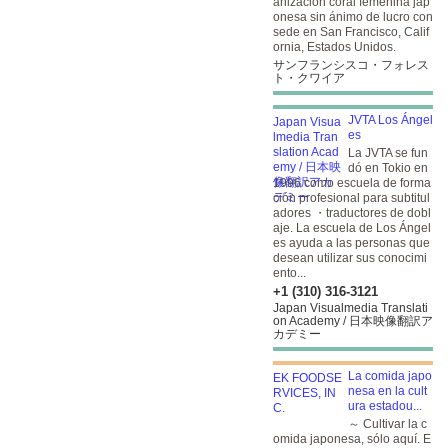
anización coral femenina jap
onesa sin ánimo de lucro con
sede en San Francisco, Calif
ornia, Estados Unidos.
サンフランシスコ・フォレス
ト・クワイア
JVTA Los Ángel
es
La JVTA se fun
dó en Tokio en
1996 como escuela de forma
ción profesional para subtitul
adores ・traductores de dobl
aje. La escuela de Los Ángel
es ayuda a las personas que
desean utilizar sus conocimi
ento...
+1 (310) 316-3121
Japan Visualmedia Translati
on Academy / 日本映像翻訳ア
カデミー
La comida japo
nesa en la cult
ura estadou...
～ Cultivar la c
omida japonesa, sólo aquí. E