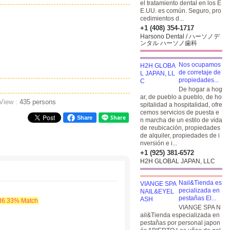
el tratamiento dental en los E
E.UU. es común. Seguro, pro
cedimientos d...
+1 (408) 354-1717
Harsono Dental / ハーソノデ
ンタル ハーソノ歯科
Nos ocupamos
de corretaje de
propiedades...
De hogar a hog
ar, de pueblo a pueblo, de ho
 View :
435 persons
spitalidad a hospitalidad, ofre
cemos servicios de puesta e
Share
n marcha de un estilo de vida
de reubicación, propiedades
de alquiler, propiedades de i
nversión e i...
+1 (925) 381-6572
H2H GLOBAL JAPAN, LLC
Nail&Tienda es
pecializada en
pestañas El...
36.33% Match
VIANGE SPA N
ail&Tienda especializada en
pestañas por personal japon