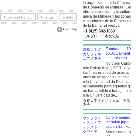
tá organizado por la Cámara
de Comercio de Millbrae. Cel
ebra la diversidad y la cultura
única de Millbrae y las zonas
Copy and Renew
Change
Delete
circundantes de la Península
de la Bahía. El Festival...
Go to top
+1 (415) 602-1660
ミルブレー日本文化祭
Fundada en 19
85. Actualment
e cuenta con ...
Northern Califo
rnia Rakuyukai （ SF Rakuyu
kai ） es una red de asociaci
ones de antiguos alumnos d
e la Universidad de Kioto, pri
ncipalmente para aquellos q
ue han asistido o trabajado e
n la Universidad de...
京都大学北カリフォルニア洛
友会
Coro femenino
de habla japon
esa en San F...
Somos una org