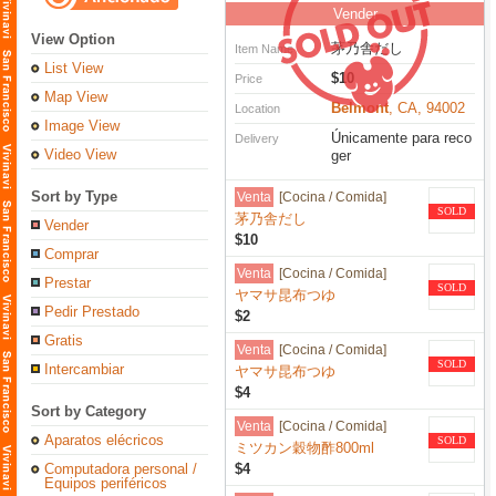
Vender
View Option
茅乃舎だし
Item Name
List View
$10
Price
Map View
Belmont
, CA, 94002
Location
Image View
Únicamente para reco
Delivery
Video View
ger
Sort by Type
Venta
[Cocina / Comida]
SOLD
茅乃舎だし
Vender
$10
Comprar
Venta
[Cocina / Comida]
Prestar
SOLD
ヤマサ昆布つゆ
Pedir Prestado
$2
Gratis
Venta
[Cocina / Comida]
SOLD
Intercambiar
ヤマサ昆布つゆ
$4
Sort by Category
Venta
[Cocina / Comida]
Aparatos elécricos
SOLD
ミツカン穀物酢800ml
Computadora personal /
$4
Equipos periféricos