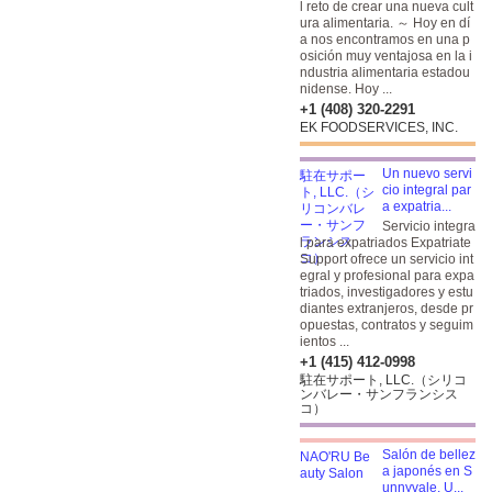
l reto de crear una nueva cult
ura alimentaria. ～ Hoy en dí
a nos encontramos en una p
osición muy ventajosa en la i
ndustria alimentaria estadou
nidense. Hoy ...
+1 (408) 320-2291
EK FOODSERVICES, INC.
Un nuevo servi
cio integral par
a expatria...
Servicio integra
l para expatriados Expatriate
Support ofrece un servicio int
egral y profesional para expa
triados, investigadores y estu
diantes extranjeros, desde pr
opuestas, contratos y seguim
ientos ...
+1 (415) 412-0998
駐在サポート, LLC.（シリコ
ンバレー・サンフランシス
コ）
Salón de bellez
a japonés en S
unnyvale. U...