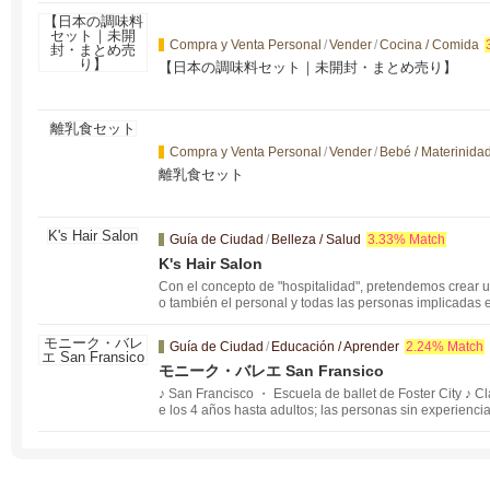
Compra y Venta Personal
/
Vender
/
Cocina / Comida
【日本の調味料セット｜未開封・まとめ売り】
Compra y Venta Personal
/
Vender
/
Bebé / Materinida
離乳食セット
Guía de Ciudad
/
Belleza / Salud
3.33% Match
K's Hair Salon
Con el concepto de "hospitalidad", pretendemos crear un
o también el personal y todas las personas implicadas 
n una cómoda peluquería.
Guía de Ciudad
/
Educación / Aprender
2.24% Match
モニーク・バレエ San Fransico
♪ San Francisco ・ Escuela de ballet de Foster City ♪ C
e los 4 años hasta adultos; las personas sin experienc