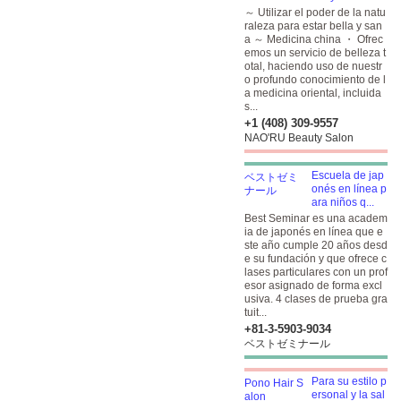
～ Utilizar el poder de la natu
raleza para estar bella y san
a ～ Medicina china ・ Ofrec
emos un servicio de belleza t
otal, haciendo uso de nuestr
o profundo conocimiento de l
a medicina oriental, incluida
s...
+1 (408) 309-9557
NAO'RU Beauty Salon
Escuela de jap
onés en línea p
ara niños q...
Best Seminar es una academ
ia de japonés en línea que e
ste año cumple 20 años desd
e su fundación y que ofrece c
lases particulares con un prof
esor asignado de forma excl
usiva. 4 clases de prueba gra
tuit...
+81-3-5903​-9034
ベストゼミナール
Para su estilo p
ersonal y la sal