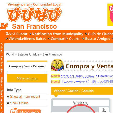
San Francisco
World
>
Estados Unidos
>
San Francisco
Compra y Venta Personal
News!
びびなび仕事探し交流会 in Hawaii 9/26（
Make new post
News!
【ニジヤマーケット】 楽しみな新学
Info Type
Vender / Cocina / Comida
Show all from recent
Show Online