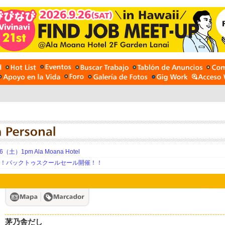
土）1pm Ala Moana Hotel
期！バックトゥスクールセール開催！！
茅乃舎だし