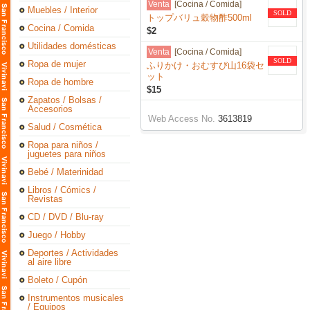
Venta
[Cocina / Comida]
Muebles / Interior
SOLD
トップバリュ穀物酢500ml
Cocina / Comida
$2
Utilidades domésticas
Venta
[Cocina / Comida]
SOLD
Ropa de mujer
ふりかけ・おむすび山16袋セ
ット
Ropa de hombre
$15
Zapatos / Bolsas /
Accesorios
Web Access No.
3613819
Salud / Cosmética
Ropa para niños /
juguetes para niños
Bebé / Materinidad
Libros / Cómics /
Revistas
CD / DVD / Blu-ray
Juego / Hobby
Deportes / Actividades
al aire libre
Boleto / Cupón
Instrumentos musicales
/ Equipos