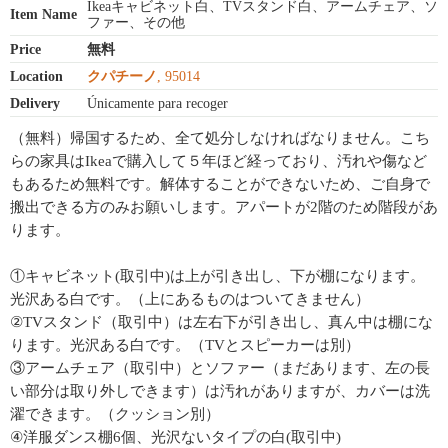
Ikeaキャビネット白、TVスタンド白、アームチェア、ソ
Item Name
ファー、その他
Price
無料
Location
クパチーノ
, 95014
Delivery
Únicamente para recoger
（無料）帰国するため、全て処分しなければなりません。こち
らの家具はIkeaで購入して５年ほど経っており、汚れや傷など
もあるため無料です。解体することができないため、ご自身で
搬出できる方のみお願いします。アパートが2階のため階段があ
ります。
①キャビネット(取引中)は上が引き出し、下が棚になります。
光沢ある白です。（上にあるものはついてきません）
②TVスタンド（取引中）は左右下が引き出し、真ん中は棚にな
ります。光沢ある白です。（TVとスピーカーは別）
③アームチェア（取引中）とソファー（まだあります、左の長
い部分は取り外しできます）は汚れがありますが、カバーは洗
濯できます。（クッション別）
④洋服ダンス棚6個、光沢ないタイプの白(取引中)