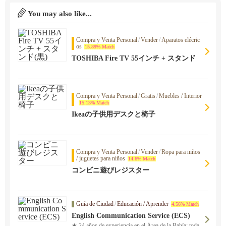
You may also like...
Compra y Venta Personal
/
Vender
/
Aparatos elécric
os
15.89% Match
TOSHIBA Fire TV 55インチ + スタンド
(黒)
Compra y Venta Personal
/
Gratis
/
Muebles / Interior
15.13% Match
Ikeaの子供用デスクと椅子
Compra y Venta Personal
/
Vender
/
Ropa para niños
/ juguetes para niños
14.6% Match
コンビニ遊びレジスター
Guía de Ciudad
/
Educación / Aprender
4.56% Match
English Communication Service (ECS)
★ 24 años de experiencia en el Área de la Bahía: toda