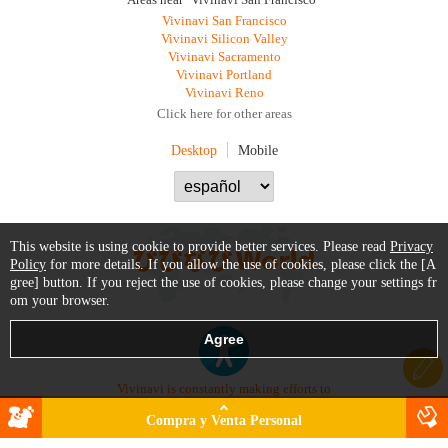
Areas near "Vivinavi San Francisco"
Vivinavi San Francisco
Vivinavi Silicon Valley
Vivinavi Sacramento
Vivinavi Portland
Vivinavi Reno
Click here for other areas
Desktop
Mobile
This website is using cookie to provide better services. Please read
Privacy
Policy
for more details. If you allow the use of cookies, please click the [A
gree] button. If you reject the use of cookies, please change your settings fr
om your browser.
Vivinavi is constantly making efforts to
improve accessibility.
Compra y Venta Personal