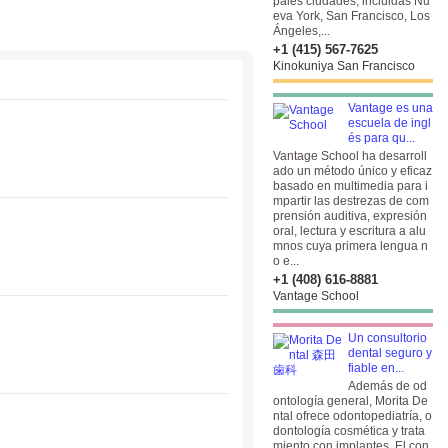
pales ciudades, incluidas Nu
eva York, San Francisco, Los
Ángeles,...
+1 (415) 567-7625
Kinokuniya San Francisco
Vantage es una
escuela de ingl
és para qu...
Vantage School ha desarroll
ado un método único y eficaz
basado en multimedia para i
mpartir las destrezas de com
prensión auditiva, expresión
oral, lectura y escritura a alu
mnos cuya primera lengua n
o e...
+1 (408) 616-8881
Vantage School
Un consultorio
dental seguro y
fiable en...
Además de od
ontología general, Morita De
ntal ofrece odontopediatría, o
dontología cosmética y trata
miento con implantes. El con