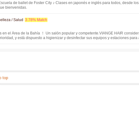
cuela de ballet de Foster City ♪ Clases en japonés e inglés para todos, desde los
que bienvenidas.
elleza / Salud
3.78% Match
es en el Área de la Bahía ！ Un salón popular y competente.VIANGE HAIR consider
ioridad, y está dispuesto a higienizar y desinfectar sus equipos y estaciones par
icios con tranquilidad. Nuestro personal estará encantado de atenderle. También uñ
o top