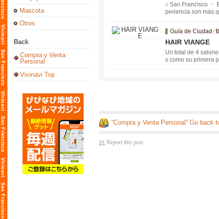
♪ San Francisco ・ Es
Mascota
periencia son más 
Otros
Guía de Ciudad
/
B
Back
HAIR VIANGE
Un total de 4 salon
Compra y Venta
s como su primera pr
Personal
cibir nuestros serv
Vivinavi Top
“Compra y Venta Personal” Go back t
Report this post