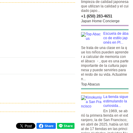
limpieza de calidad japonesa
que utilizan la calidad y el cui
dado japo...
+1 (650) 283-4651
Japan Home Concierge
Escuela de ába
co de estilo jap
onés en Pl...
Se trata de una clase en la q
ue los niños pueden aprende
r a calcular de memoria con
el ábaco ・, que es una parte
importante de la cultura japo
nesa y puede servirles para
el resto de su vida. Actualme
n...
Top Abacus
La tienda sigue
estimulando la
curiosida...
En 1969, se ab
rió la primera tienda en el ext
ranjero, la de San Francisco;
en abril de 2025, había un tot
Share
al de 17 tiendas en las princi