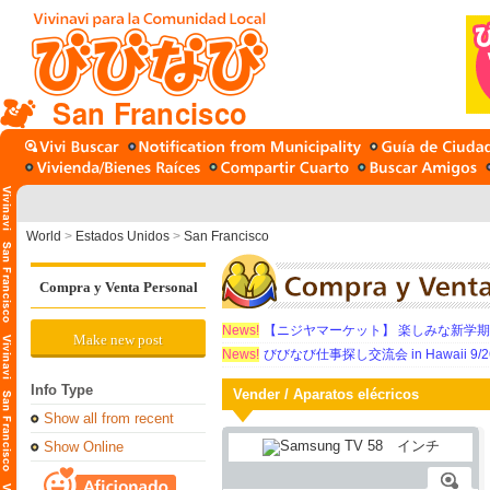
San Francisco
World
>
Estados Unidos
>
San Francisco
Compra y Venta Personal
News!
【ニジヤマーケット】 楽しみな新学
Make new post
News!
びびなび仕事探し交流会 in Hawaii 9/26（
Info Type
Vender / Aparatos elécricos
Show all from recent
Show Online