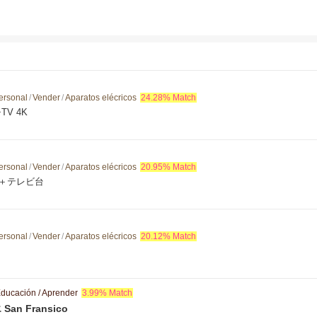
ersonal
/
Vender
/
Aparatos elécricos
24.28% Match
TV 4K
ersonal
/
Vender
/
Aparatos elécricos
20.95% Match
g＋テレビ台
ersonal
/
Vender
/
Aparatos elécricos
20.12% Match
ducación / Aprender
3.99% Match
n Fransico