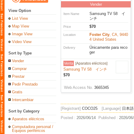
Vender
View Option
Samsung TV 58 イ
Item Name
List View
ンチ
Map View
$70
Price
Image View
Foster City
, CA, 9440
Location
4 United States
Video View
Únicamente para reco
Delivery
ger
Sort by Type
Vender
Venta
[Aparatos elécricos]
Comprar
Samsung TV 58 インチ
$70
Prestar
Pedir Prestado
Web Access No.
3665345
Gratis
Intercambiar
[Registrant]
COCO25
[Language]
日本語
Sort by Category
Posted :
2026/06/14
Published :
2026/06
Aparatos elécricos
Computadora personal /
Equipos periféricos