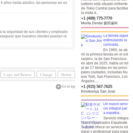
 4 años hasta adultos; las personas sin ex
sultorio está situado enfrente
de Tokio Central para facilitar
la visita d...
+1 (408) 775-7770
Morita Dental 森田歯科
a la seguridad de sus clientes y empleado
La tienda sigue
a asegurar que nuestros clientes puedan re
estimulando la
as y pestañas.
curiosida...
En 1969, se ab
rió la primera tienda en el ext
ranjero, la de San Francisco;
en abril de 2025, había un tot
al de 17 tiendas en las princi
pales ciudades, incluidas Nu
Copy and Renew
Change
Delete
eva York, San Francisco, Los
Ángeles,...
Go to top
+1 (415) 567-7625
Kinokuniya San Jose
Un nuevo servi
cio integral par
a expatria...
Servicio integra
l para expatriados Expatriate
Support ofrece un servicio int
egral y profesional para expa