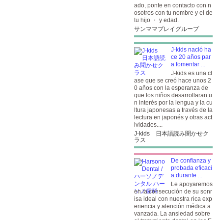
ado, ponte en contacto con n
osotros con tu nombre y el de
tu hijo ・ y edad.
サンママプレイグループ
J-kids nació ha
ce 20 años par
a fomentar ...
J-kids es una cl
ase que se creó hace unos 2
0 años con la esperanza de
que los niños desarrollaran u
n interés por la lengua y la cu
ltura japonesas a través de la
lectura en japonés y otras act
ividades....
J-kids 日本語読み聞かせク
ラス
De confianza y
probada eficaci
a durante ...
Le apoyaremos
en la consecución de su sonr
isa ideal con nuestra rica exp
eriencia y atención médica a
vanzada. La ansiedad sobre