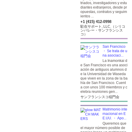
triados, investigadores y estu
diantes extranjeros, desde pr
opuestas, contratos y seguim
ientos ...
+1 (415) 412-0998
駐在サポート, LLC.（シリコ
ンバレー・サンフランシス
コ）
San Francisco
・ Se trata de u
na asociaci...
La Inamonkai d
e San Francisco es una asoci
ación de antiguos alumnos d
e la Universidad de Waseda
que viven en la zona de la ba
hía de San Francisco. Cuent
a con unos 100 miembros y c
elebra reuniones gen...
サンフランシスコ稲門会
Matrimonio inte
rnacional en E
E.UU. ・ Apo...
Queremos que
el mayor número posible de