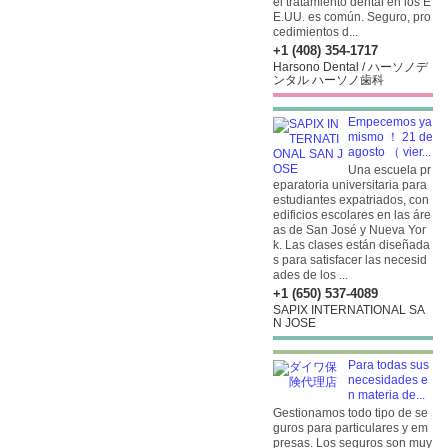
el tratamiento dental en los E
E.UU. es común. Seguro, pro
cedimientos d...
+1 (408) 354-1717
Harsono Dental / ハーソノデ
ンタル ハーソノ歯科
Empecemos ya
mismo ！ 21 de
agosto （ vier...
Una escuela pr
eparatoria universitaria para
estudiantes expatriados, con
edificios escolares en las áre
as de San José y Nueva Yor
k. Las clases están diseñada
s para satisfacer las necesid
ades de los ...
+1 (650) 537-4089
SAPIX INTERNATIONAL SA
N JOSE
Para todas sus
necesidades e
n materia de...
Gestionamos todo tipo de se
guros para particulares y em
presas. Los seguros son muy