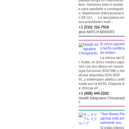
parejas tenga un matrimonio
feliz. Haremos todo lo posibl
e para ayudarle a conseguirl
o. Matrimonio internacional e
n EE.UU. ・ Le apoyamos en
sus actividades matr...
+1 (510) 316-7918
glow MATCH MAKERS
El único japoné
s NATA-certifica
do entren...
La clínica del D
r. Koike, el único médico japo
nés con dos títulos en neurol
ogía funcional (DACNB) y me
dicina deportiva (DACBSP
®), y entrenador atlético certif
icado por la NATA. Dispone d
e clínicas en...
+1 (408) 444-2202
Health Integration Chiropracti
c
*Sun Mama Pla
ygroup está act
ualmente sus...
Si estás interes