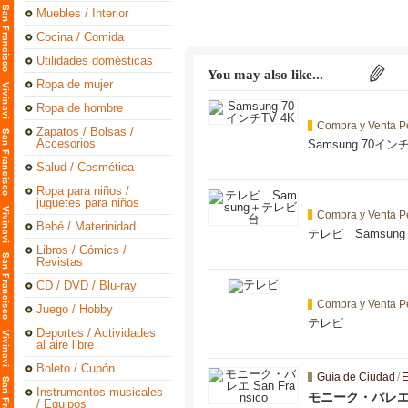
Muebles / Interior
Cocina / Comida
Utilidades domésticas
You may also like...
Ropa de mujer
Ropa de hombre
Compra y Venta P
Zapatos / Bolsas /
Accesorios
Samsung 70インチ
Salud / Cosmética
Ropa para niños /
juguetes para niños
Compra y Venta P
Bebé / Materinidad
テレビ Samsun
Libros / Cómics /
Revistas
CD / DVD / Blu-ray
Compra y Venta P
Juego / Hobby
テレビ
Deportes / Actividades
al aire libre
Boleto / Cupón
Guía de Ciudad
/
E
Instrumentos musicales
モニーク・バレエ Sa
/ Equipos