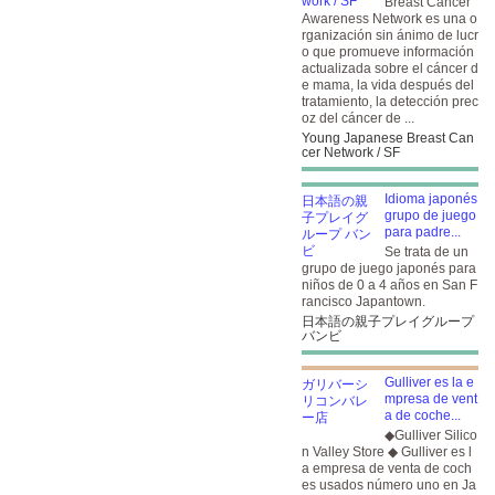
Breast Cancer
Awareness Network es una o
rganización sin ánimo de lucr
o que promueve información
actualizada sobre el cáncer d
e mama, la vida después del
tratamiento, la detección prec
oz del cáncer de ...
Young Japanese Breast Can
cer Network / SF
Idioma japonés
grupo de juego
para padre...
Se trata de un
grupo de juego japonés para
niños de 0 a 4 años en San F
rancisco Japantown.
日本語の親子プレイグループ
バンビ
Gulliver es la e
mpresa de vent
a de coche...
◆Gulliver Silico
n Valley Store ◆ Gulliver es l
a empresa de venta de coch
es usados número uno en Ja