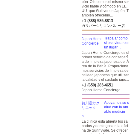
pón. Ofrecemos el mismo ser
vicio fiable y cómodo en EE.
UU. que Gulliver en Japón. T
ambién ofrecemo...
+1 (888) 585-8813
ガリバーシリコンバレー店
Trabajar como
si estuvieras en
un lugar ...
Japan Home Concierge es el
primer servicio de conserjerí
a de limpieza japonesa del Á
rea de la Bahía. Proporciona
mos servicios de limpieza de
calidad japonesa que utilizan
la calidad y el cuidado japo...
+1 (650) 283-4651
Japan Home Concierge
Apoyamos su s
alud con la am
able medicin
a...
La clínica está abierta los sá
bados y domingos en la ofici
na de Sunnyvale. Se ofrecen