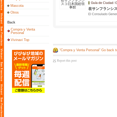
Guía de Ciudad
/
G
Mascota
在サンフランシ
Otros
El Consulado Genera
Back
Compra y Venta
Personal
Vivinavi Top
“Compra y Venta Personal” Go back t
Report this post