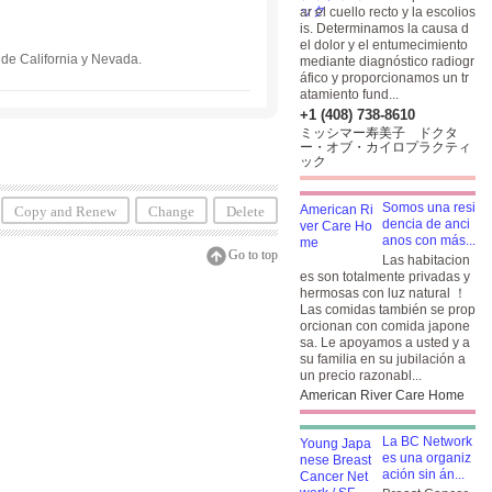
ar el cuello recto y la escolios
is. Determinamos la causa d
el dolor y el entumecimiento
 de California y Nevada.
mediante diagnóstico radiogr
áfico y proporcionamos un tr
atamiento fund...
+1 (408) 738-8610
ミッシマー寿美子 ドクタ
ー・オブ・カイロプラクティ
ック
Somos una resi
Copy and Renew
Change
Delete
dencia de anci
anos con más...
Go to top
Las habitacion
es son totalmente privadas y
hermosas con luz natural ！
Las comidas también se prop
orcionan con comida japone
sa. Le apoyamos a usted y a
su familia en su jubilación a
un precio razonabl...
American River Care Home
La BC Network
es una organiz
ación sin án...