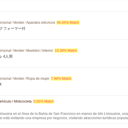
ersonal
/
Vender
/
Aparatos elécricos
65.45% Match
ルクフォーマー付
ersonal
/
Vender
/
Muebles / Interior
10.39% Match
 4人用
ersonal
/
Vender
/
Ropa de mujer
7.98% Match
M
ehículo / Motocicleta
5.05% Match
 limusina en el Área de la Bahía de San Francisco en manos de Ishi Limousine, una
 si está visitando una empresa por negocios, visitando atracciones turísticas po
 ajetreo y el bullicio de la vida de la ciudad en el Valle de Napa, Monterey o Carm
 necesidades. Nuestros amables conductores garantizarán su completa satisfacción