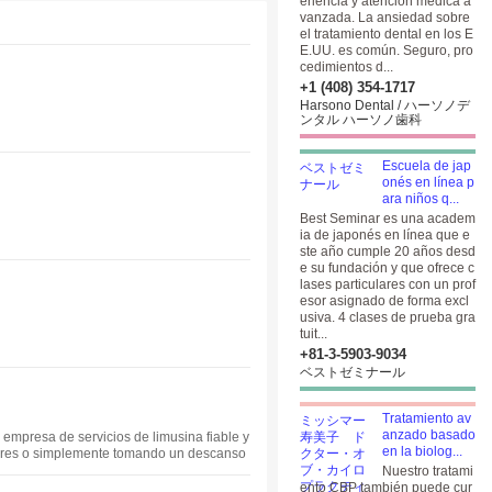
eriencia y atención médica a
vanzada. La ansiedad sobre
el tratamiento dental en los E
E.UU. es común. Seguro, pro
cedimientos d...
+1 (408) 354-1717
Harsono Dental / ハーソノデ
ンタル ハーソノ歯科
Escuela de jap
onés en línea p
ara niños q...
Best Seminar es una academ
ia de japonés en línea que e
ste año cumple 20 años desd
e su fundación y que ofrece c
lases particulares con un prof
esor asignado de forma excl
usiva. 4 clases de prueba gra
tuit...
+81-3-5903​-9034
ベストゼミナール
Tratamiento av
anzado basado
 empresa de servicios de limusina fiable y
en la biolog...
pulares o simplemente tomando un descanso
el, tenemos un servicio de limusina para s
Nuestro tratami
.
ento CBP también puede cur