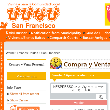
San Francisco
World
>
Estados Unidos
>
San Francisco
Compra y Venta Personal
Vender / Aparatos elécricos
Make new post
Info Type
Show all from recent
Show Online
Vender