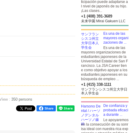
ticipación puede adaptarse a
l nivel de japonés de su hijo.
¡Las clases...
+1 (408) 391-3689
未来学園 Mirai Gakuen LLC
Es una de las
mayores organi
zaciones de ...
Es una de las
mayores organizaciones de
estudiantes japoneses de la
Universidad Estatal de San F
rancisco. La JSA Career tien
e como objetivo apoyar a los
estudiantes japoneses en su
búsqueda de empleo ...
+1 (415) 338-1111
サンフランシスコ州立大学日
本人学生会
 View :
350 persons
De confianza y
Share
probada eficaci
a durante ...
Le apoyaremos
en la consecución de su sonr
isa ideal con nuestra rica exp