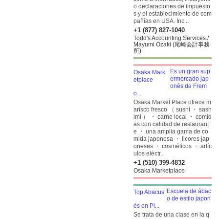
o declaraciones de impuesto
s y el establecimiento de com
pañías en USA. Inc...
+1 (877) 827-1040
Todd's Accounting Services /
Mayumi Ozaki (尾崎会計事務
所)
Es un gran sup
ermercado jap
onés de Frem
o...
Osaka Market Place ofrece m
arisco fresco （ sushi ・ sash
imi ） ・ carne local ・ comid
as con calidad de restaurant
e ・ una amplia gama de co
mida japonesa ・ licores jap
oneses ・ cosméticos ・ artíc
ulos eléctr...
+1 (510) 399-4832
Osaka Marketplace
Escuela de ábac
o de estilo japon
és en Pl...
Se trata de una clase en la q