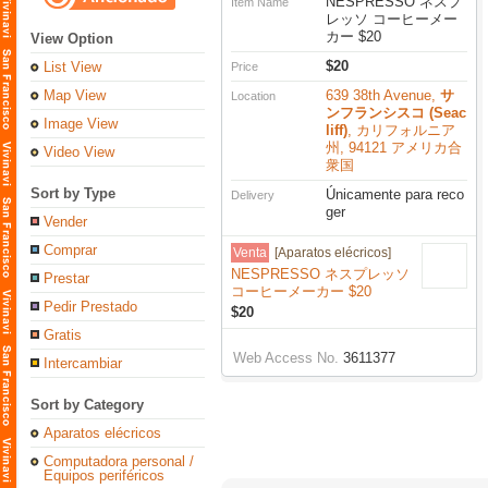
NESPRESSO ネスプ
Item Name
レッソ コーヒーメー
カー $20
View Option
$20
List View
Price
Map View
639 38th Avenue,
サ
Location
ンフランシスコ (Seac
Image View
liff)
, カリフォルニア
州, 94121 アメリカ合
Video View
衆国
Sort by Type
Únicamente para reco
Delivery
ger
Vender
Comprar
Venta
[Aparatos elécricos]
NESPRESSO ネスプレッソ
Prestar
コーヒーメーカー $20
Pedir Prestado
$20
Gratis
Web Access No.
3611377
Intercambiar
Sort by Category
Aparatos elécricos
Computadora personal /
Equipos periféricos