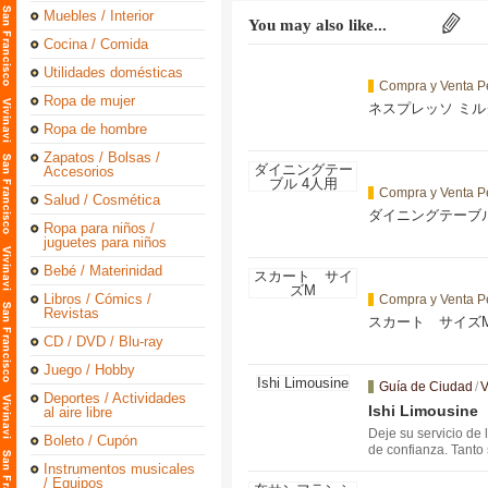
Muebles / Interior
You may also like...
Cocina / Comida
Utilidades domésticas
Compra y Venta P
Ropa de mujer
ネスプレッソ ミ
Ropa de hombre
Zapatos / Bolsas /
Accesorios
Compra y Venta P
Salud / Cosmética
ダイニングテーブル
Ropa para niños /
juguetes para niños
Bebé / Materinidad
Libros / Cómics /
Compra y Venta P
Revistas
スカート サイズ
CD / DVD / Blu-ray
Juego / Hobby
Guía de Ciudad
/
V
Deportes / Actividades
Ishi Limousine
al aire libre
Deje su servicio de
Boleto / Cupón
de confianza. Tanto
de fin de semana del
Instrumentos musicales
/ Equipos
atisfacer todas sus