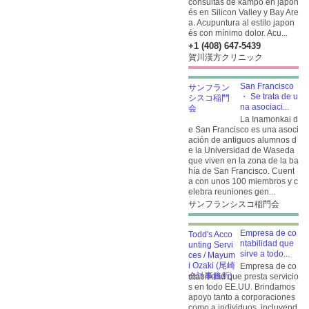
consultas de kampo en japon
és en Silicon Valley y Bay Are
a. Acupuntura al estilo japon
és con mínimo dolor. Acu...
+1 (408) 647-5439
賀川漢方クリニック
San Francisco
・ Se trata de u
na asociaci...
La Inamonkai d
e San Francisco es una asoci
ación de antiguos alumnos d
e la Universidad de Waseda
que viven en la zona de la ba
hía de San Francisco. Cuent
a con unos 100 miembros y c
elebra reuniones gen...
サンフランシスコ稲門会
Empresa de co
ntabilidad que
sirve a todo...
Empresa de co
ntabilidad que presta servicio
s en todo EE.UU. Brindamos
apoyo tanto a corporaciones
como a individuos, incluyend