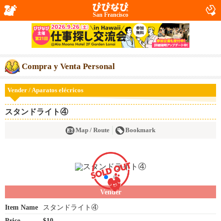
San Francisco
Compra y Venta Personal
Vender / Aparatos elécricos
スタンドライト④
Map / Route
Bookmark
Vender
Item Name
スタンドライト④
Price
$10