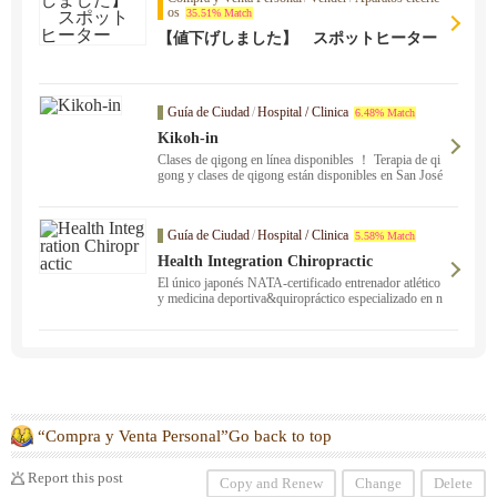
os
35.51% Match
【値下げしました】 スポットヒーター
Guía de Ciudad
/
Hospital / Clinica
6.48% Match
Kikoh-in
Clases de qigong en línea disponibles ！ Terapia de qi
gong y clases de qigong están disponibles en San José
por un maestro de qigong con 17 años de experiencia e
n qigong médico. Podemos mejorar su dolor, estrés se
vero y síntomas crónicos. No dude en ponerse en cont
Guía de Ciudad
/
Hospital / Clinica
5.58% Match
acto con nosotros para obtener más información. Nos
desplazamos a San Francisco, Berkeley, Oakland, Fre
Health Integration Chiropractic
mont y San Mateo. También ofrecemos programas de r
El único japonés NATA-certificado entrenador atlético
espiración, desestresantes, de prevención del cáncer y
y medicina deportiva&quiropráctico especializado en n
de mejora de la salud y la fertilidad.
eurología funcional ！ Clínicas en San José y San Mat
eo. Póngase en contacto con nosotros si usted sufre de
lesiones deportivas, rigidez en los hombros y dolor de
espalda de larga data, o si usted está sufriendo de probl
emas físicos inexplicables que no se han curado en nin
gún otro lugar, o si usted está buscando para mejorar s
u rendimiento deportivo.
“Compra y Venta Personal”Go back to top
Report this post
Copy and Renew
Change
Delete