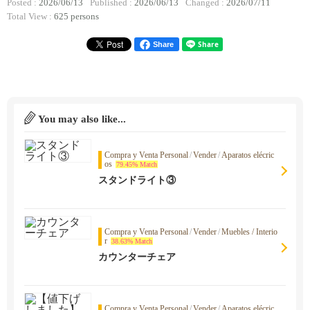
Posted :
2026/06/13
Published :
2026/06/13
Changed :
2026/07/11
Total View :
625 persons
Share
You may also like...
Compra y Venta Personal
/
Vender
/
Aparatos elécric
os
79.45% Match
スタンドライト③
Compra y Venta Personal
/
Vender
/
Muebles / Interio
r
38.63% Match
カウンターチェア
Compra y Venta Personal
/
Vender
/
Aparatos elécric