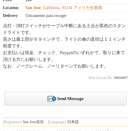
Location
San Jose
, California, 95134 アメリカ合衆国
Delivery
Únicamente para recoger
点灯・消灯スイッチがケーブル中断にある土台が黒色のスタン
ドライトです。
高さは最上部が６９インチで、ライトの傘の直径は１１インチ
程度です。
お支払いは現金、チェック、Paypalのいずれかで、取りに来て
頂ける方にお願いします。
なお、ノークレーム、ノーリターンでお願いします。
Web Access No.
3664467
Send Message
[Registrant]
San Jose在住
[Language]
日本語