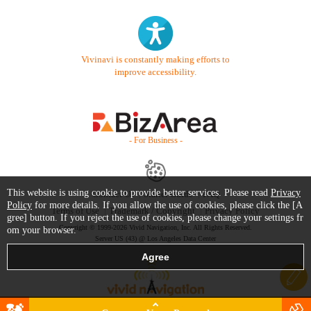
Vivinavi is constantly making efforts to
improve accessibility.
- For Business -
This website is using cookie to provide better services. Please read
Privacy
Contact Us
Starter Guide
FAQ
Policy
for more details. If you allow the use of cookies, please click the [A
Terms of Use
Trademark / Copyright
Privacy Policy
gree] button. If you reject the use of cookies, please change your settings fr
Copyright © 1999-2026 Vivid Navigation, Inc. All Rights Reserved.
om your browser.
Server US (43) @ Los Angeles Data Center