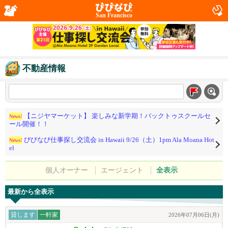
San Francisco
不動産情報
【ニジヤマーケット】 楽しみな新学期！バックトゥスクールセ
News!
ール開催！！
びびなび仕事探し交流会 in Hawaii 9/26（土）1pm Ala Moana Hot
News!
el
個人オーナー
エージェント
全表示
最新から全表示
貸します
一軒家
2026年07月06日(月)