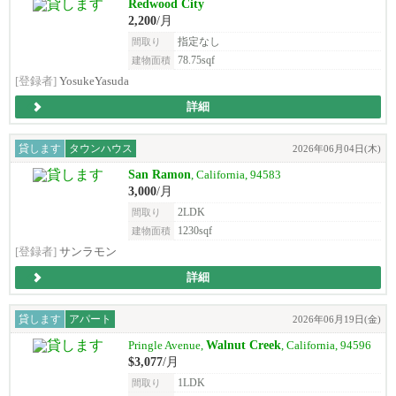
Redwood City
2,200
/月
指定なし
間取り
78.75sqf
建物面積
[登録者]
YosukeYasuda
詳細
貸します
タウンハウス
2026年06月04日(木)
San Ramon
, California, 94583
3,000
/月
2LDK
間取り
1230sqf
建物面積
[登録者]
サンラモン
詳細
貸します
アパート
2026年06月19日(金)
Walnut Creek
Pringle Avenue,
, California, 94596
$3,077
/月
1LDK
間取り