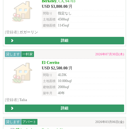
Berkeley
, CA, 94703
USD $3,800.00
/月
指定なし
間取り
4500sqf
土地面積
1145sqf
建物面積
[登録者]
ガガーリン
詳細
貸します
一軒家
2026年07月30日(木)
El Cerrito
USD $2,500.00
/月
4LDK
間取り
10.000sqf
土地面積
2000sqf
建物面積
40年
築年月
[登録者]
Talia
詳細
貸します
アパート
2026年03月06日(金)