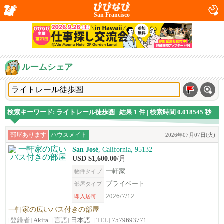
San Francisco
ルームシェア
検索キーワード: ライトレール徒歩圏 | 結果 1 件 | 検索時間 0.018545 秒
部屋あります
ハウスメイト
2026年07月07日(火)
San José
, California, 95132
USD $1,600.00
/月
一軒家
物件タイプ
プライベート
部屋タイプ
2026/7/12
即入居可
一軒家の広いバス付きの部屋
[登録者]
Akira
[言語]
日本語
[TEL]
7579693771