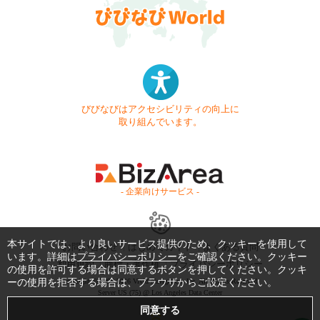
びびなびはアクセシビリティの向上に
取り組んでいます。
- 企業向けサービス -
本サイトでは、より良いサービス提供のため、クッキーを使用して
お問い合わせ
はじめてガイド
よくある質問
います。詳細は
プライバシーポリシー
をご確認ください。クッキー
利用規約
商標・著作権
プライバシーポリシー
の使用を許可する場合は同意するボタンを押してください。クッキ
ーの使用を拒否する場合は、ブラウザからご設定ください。
Copyright © 1999-2026 Vivid Navigation, Inc. All Rights Reserved.
Server US (75) @ Los Angeles Data Center