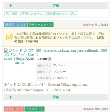
詳細
広い個室
専用バスルーム
光熱費水道ネット込み
ライトレール徒歩圏
部屋探してます
男性ルームメイト
2026年03月19日(木)
この記事の文章は機械翻訳されています。原文と訳文の間で、意味
合い等に差異がある可能性がありますのでご注意ください。
（原文
の言語：English）
385 river oaks parkway,
san jose
, california, 9505
1
～1900
/月
アパート
物件タイプ
マスター
部屋タイプ
2026/5/02
入居可能日
2ベッド 2バス 北サンノゼ - Crescent Village Apartments
[登録者]
charlesnorthsanjose
[TEL]
2099149041
詳細
部屋あります
ハウスメイト
2026年07月02日(木)