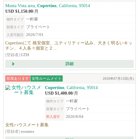
Monta Vista area,
Cupertino
, California, 95014
USD $1,150.00
/月
一軒家
物件タイプ
プライベート
部屋タイプ
2026/7/01
入居可能日
Cupertinoにて 格安個室、ユティリティー込み、大きく明るいキッ
チン、４人各々個室と２...
[登録者]
GTH
詳細
部屋あります
女性ルームメイト
2026年07月13日(月)
Cupertino
, California, 95014
USD $1,400.00
/月
一軒家
物件タイプ
プライベート
部屋タイプ
2026/8/04
即入居可
女性ハウスメート募集
[登録者]
roomies