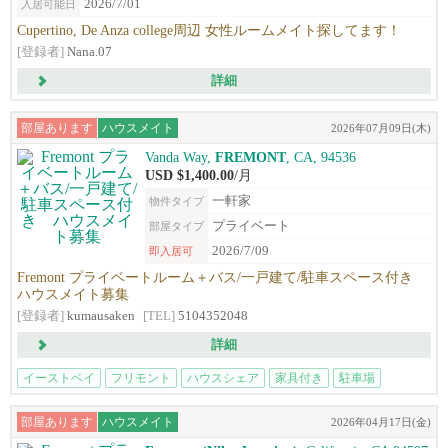
2026/7/01
入居可能日
Cupertino, De Anza college周辺 女性ルームメイト探してます！
[登録者]
Nana.07
詳細
部屋あります
ハウスメイト
2026年07月09日(木)
Vanda Way,
FREMONT
, CA, 94536
USD $1,400.00
/月
一軒家
物件タイプ
プライベート
部屋タイプ
2026/7/09
即入居可
Fremont プライベートルーム＋バス/一戸建て/駐車スペース付き
ハウスメイト募集
[登録者]
kumausaken
[TEL]
5104352048
詳細
イーストベイ
フリモント
ハウスシェア
家具付き
駐車場
部屋あります
ハウスメイト
2026年04月17日(金)