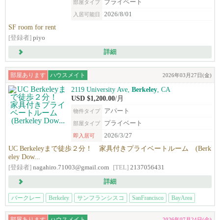
プライベート
部屋タイプ
2026/8/01
入居可能日
SF room for rent
[登録者]
piyo
詳細
部屋あります
ハウスメイト
2026年03月27日(金)
2119 University Ave,
Berkeley
, CA
USD $1,200.00
/月
アパート
物件タイプ
プライベート
部屋タイプ
2026/3/27
即入居可
UC Berkeleyまで徒歩２分！ 家具付きプライベートルーム (Berk
eley Dow...
[登録者]
nagahiro.71003@gmail.com
[TEL]
2137056431
詳細
バークレー
Berkeley
サンフランシスコ
SanFrancisco
BayArea
部屋あります
ハウスメイト
2026年07月24日(金)