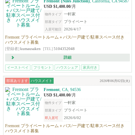
Fremont (Niles Junction)
, California, CA 94587‎
USD $1,400.00
/月
一軒家
物件タイプ
プライベート
部屋タイプ
2026/4/17
入居可能日
Fremont プライベートルーム＋バス/一戸建て/駐車スペース付き
ハウスメイト募集
[登録者]
kumausaken
[TEL]
5104352048
詳細
イーストベイ
フリモント
ハウスシェア
家具付き
部屋あります
ハウスメイト
2026年06月02日(火)
Fremont
, CA, 94536
USD $1,400.00
/月
一軒家
物件タイプ
プライベート
部屋タイプ
2026/6/02
即入居可
Fremont プライベートルーム＋バス/一戸建て/駐車スペース付き
ハウスメイト募集