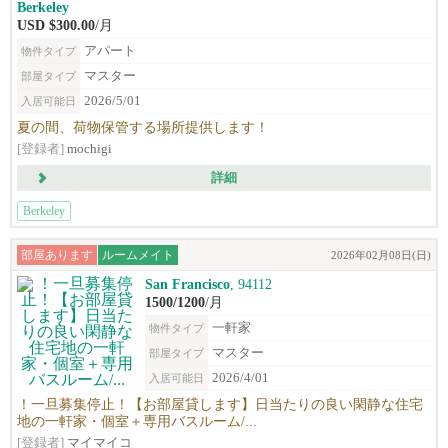
Berkeley
USD $300.00
/月
アパート
物件タイプ
マスター
部屋タイプ
2026/5/01
入居可能日
夏の間、荷物保管する場所提供します！
[登録者]
mochigi
詳細
Berkeley
部屋あります
ルームメイト
2026年02月08日(日)
San Francisco
, 94112
1500/1200
/月
一軒家
物件タイプ
マスター
部屋タイプ
2026/4/01
入居可能日
！一旦募集停止！【お部屋貸します】日当たりの良い閑静な住宅
地の一軒家・個室＋専用バスルーム/...
[登録者]
マイマイコ