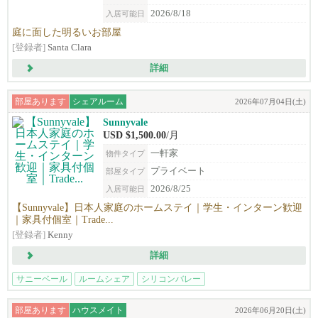
2026/8/18
入居可能日
庭に面した明るいお部屋
[登録者]
Santa Clara
詳細
部屋あります
シェアルーム
2026年07月04日(土)
Sunnyvale
USD $1,500.00
/月
一軒家
物件タイプ
プライベート
部屋タイプ
2026/8/25
入居可能日
【Sunnyvale】日本人家庭のホームステイ｜学生・インターン歓迎
｜家具付個室｜Trade...
[登録者]
Kenny
詳細
サニーベール
ルームシェア
シリコンバレー
部屋あります
ハウスメイト
2026年06月20日(土)