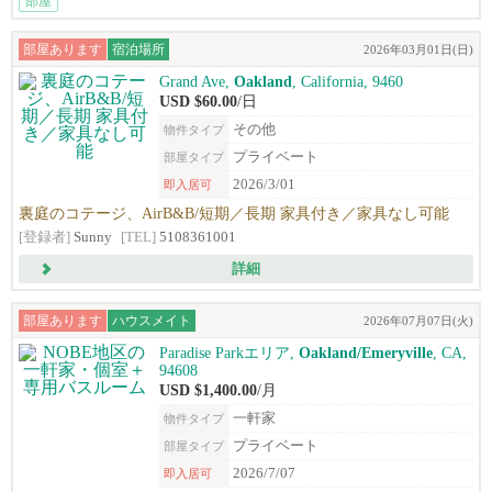
部屋
部屋あります
宿泊場所
2026年03月01日(日)
Grand Ave,
Oakland
, California, 9460
USD $60.00
/日
その他
物件タイプ
プライベート
部屋タイプ
2026/3/01
即入居可
裏庭のコテージ、AirB&B/短期／長期 家具付き／家具なし可能
[登録者]
Sunny
[TEL]
5108361001
詳細
部屋あります
ハウスメイト
2026年07月07日(火)
Paradise Parkエリア,
Oakland/Emeryville
, CA,
94608
USD $1,400.00
/月
一軒家
物件タイプ
プライベート
部屋タイプ
2026/7/07
即入居可