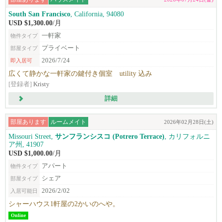
South San Francisco
, California, 94080
USD $1,300.00
/月
一軒家
物件タイプ
プライベート
部屋タイプ
2026/7/24
即入居可
広くて静かな一軒家の鍵付き個室 utility 込み
[登録者]
Kristy
詳細
部屋あります
ルームメイト
2026年02月28日(土)
Missouri Street,
サンフランシスコ (Potrero Terrace)
, カリフォルニ
ア州, 41907
USD $1,000.00
/月
アパート
物件タイプ
シェア
部屋タイプ
2026/2/02
入居可能日
シャーハウス1軒屋の2かいのへや。
Online