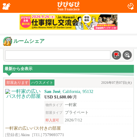
San Francisco
ルームシェア
最新から全表示
部屋あります
ハウスメイト
2026年07月07日(火)
San José
, California, 95132
USD $1,600.00
/月
一軒家
物件タイプ
プライベート
部屋タイプ
2026/7/12
即入居可
一軒家の広いバス付きの部屋
[登録者]
Akira
[TEL]
7579693771