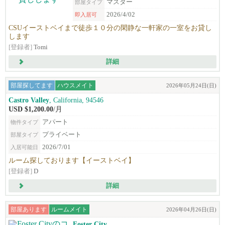
マスター
部屋タイプ
2026/4/02
即入居可
CSUイーストベイまで徒歩１０分の閑静な一軒家の一室をお貸し
します
[登録者]
Tomi
詳細
部屋探してます
ハウスメイト
2026年05月24日(日)
Castro Valley
, California, 94546
USD $1,200.00
/月
アパート
物件タイプ
プライベート
部屋タイプ
2026/7/01
入居可能日
ルーム探しております【イーストベイ】
[登録者]
D
詳細
部屋あります
ルームメイト
2026年04月26日(日)
Foster City