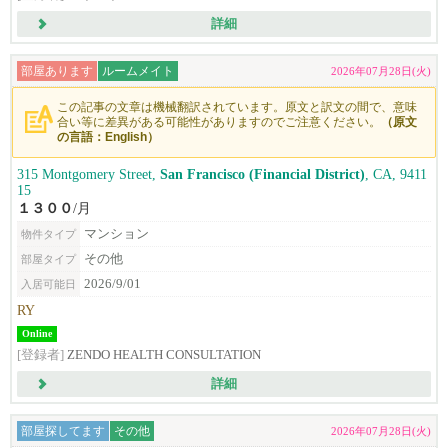
詳細
部屋あります
ルームメイト
2026年07月28日(火)
この記事の文章は機械翻訳されています。原文と訳文の間で、意味
合い等に差異がある可能性がありますのでご注意ください。
（原文
の言語：English）
315 Montgomery Street,
San Francisco (Financial District)
, CA, 9411
15
１３００
/月
マンション
物件タイプ
その他
部屋タイプ
2026/9/01
入居可能日
RY
Online
[登録者]
ZENDO HEALTH CONSULTATION
詳細
部屋探してます
その他
2026年07月28日(火)