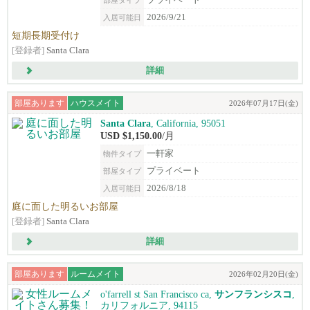
プライベート
部屋タイプ
2026/9/21
入居可能日
短期長期受付け
[登録者]
Santa Clara
詳細
部屋あります
ハウスメイト
2026年07月17日(金)
Santa Clara
, California, 95051
USD $1,150.00
/月
一軒家
物件タイプ
プライベート
部屋タイプ
2026/8/18
入居可能日
庭に面した明るいお部屋
[登録者]
Santa Clara
詳細
部屋あります
ルームメイト
2026年02月20日(金)
o'farrell st San Francisco ca,
サンフランシスコ
,
カリフォルニア, 94115