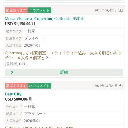
部屋あります
ハウスメイト
2026年06月20日(土)
Monta Vista area,
Cupertino
, California, 95014
USD $1,150.00
/月
一軒家
物件タイプ
プライベート
部屋タイプ
2026/7/01
入居可能日
Cupertinoにて 格安個室、ユティリティー込み、大きく明るいキッ
チン、４人各々個室と２...
[登録者]
GTH
詳細
部屋あります
ハウスメイト
2026年03月24日(火)
Daly City
USD $800.00
/月
一軒家
物件タイプ
プライベート
部屋タイプ
2026/5/01
入居可能日