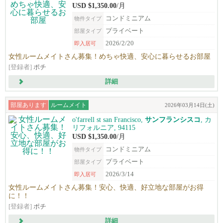
USD $1,350.00
/月
コンドミニアム
物件タイプ
プライベート
部屋タイプ
2026/2/20
即入居可
女性ルームメイトさん募集！めちゃ快適、安心に暮らせるお部屋
[登録者]
ポチ
詳細
部屋あります
ルームメイト
2026年03月14日(土)
o'farrell st san Francisco,
サンフランシスコ
, カ
リフォルニア, 94115
USD $1,350.00
/月
コンドミニアム
物件タイプ
プライベート
部屋タイプ
2026/3/14
即入居可
女性ルームメイトさん募集！安心、快適、好立地な部屋がお得
に！！
[登録者]
ポチ
詳細