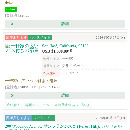
deko
Online
[登録者]
Zendo
詳細
部屋あります
ハウスメイト
2026年07月07日(火)
San José
, California, 95132
USD $1,600.00
/月
一軒家
物件タイプ
プライベート
部屋タイプ
2026/7/12
即入居可
一軒家の広いバス付きの部屋
[登録者]
Akira
[TEL]
7579693771
詳細
広い個室
専用バスルーム
光熱費水道ネット込み
ライトレール徒歩圏
部屋探してます
ルームメイト
2026年07月03日(金)
200 Woodside Avenue,
サンフランシスコ (Forest Hill)
, カリフォル