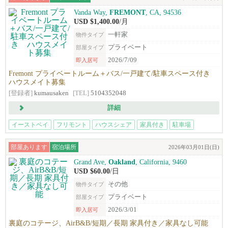
Vanda Way,
FREMONT
, CA, 94536
USD $1,400.00
/月
一軒家
物件タイプ
プライベート
部屋タイプ
2026/7/09
即入居可
Fremont プライベートルーム＋バス/一戸建て/駐車スペース付き
ハウスメイト募集
[登録者]
kumausaken
[TEL]
5104352048
詳細
イーストベイ
フリモント
ハウスシェア
家具付き
駐車場
部屋あります
宿泊場所
2026年03月01日(日)
Grand Ave,
Oakland
, California, 9460
USD $60.00
/日
その他
物件タイプ
プライベート
部屋タイプ
2026/3/01
即入居可
裏庭のコテージ、AirB&B/短期／長期 家具付き／家具なし可能