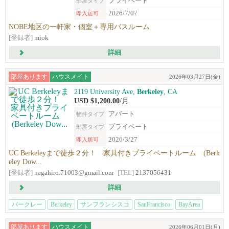
プライベート
部屋タイプ
2026/7/07
即入居可
NOBE地区の一軒家・個室＋専用バスルーム
[登録者]
miok
詳細
部屋あります
ハウスメイト
2026年03月27日(金)
2119 University Ave,
Berkeley
, CA
USD $1,200.00
/月
アパート
物件タイプ
プライベート
部屋タイプ
2026/3/27
即入居可
UC Berkeleyまで徒歩２分！ 家具付きプライベートルーム (Berk
eley Dow...
[登録者]
nagahiro.71003@gmail.com
[TEL]
2137056431
詳細
バークレー
Berkeley
サンフランシスコ
SanFrancisco
BayArea
部屋あります
ハウスメイト
2026年06月01日(月)