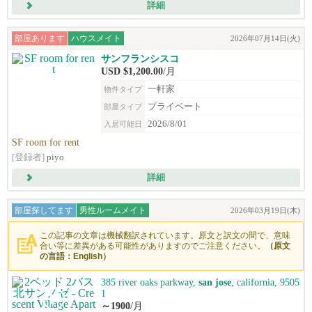
詳細
部屋あります
ハウスメイト
2026年07月14日(火)
サンフランシスコ
USD $1,200.00
/月
一軒家
物件タイプ
プライベート
部屋タイプ
2026/8/01
入居可能日
SF room for rent
[登録者]
piyo
詳細
部屋探してます
男性ルームメイト
2026年03月19日(木)
この記事の文章は機械翻訳されています。原文と訳文の間で、意味
合い等に差異がある可能性がありますのでご注意ください。
（原文
の言語：English）
385 river oaks parkway,
san jose
, california, 9505
1
～1900
/月