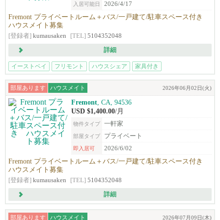
2026/4/17
入居可能日
Fremont プライベートルーム＋バス/一戸建て/駐車スペース付き
ハウスメイト募集
[登録者]
kumausaken
[TEL]
5104352048
詳細
イーストベイ
フリモント
ハウスシェア
家具付き
部屋あります
ハウスメイト
2026年06月02日(火)
Fremont
, CA, 94536
USD $1,400.00
/月
一軒家
物件タイプ
プライベート
部屋タイプ
2026/6/02
即入居可
Fremont プライベートルーム＋バス/一戸建て/駐車スペース付き
ハウスメイト募集
[登録者]
kumausaken
[TEL]
5104352048
詳細
部屋あります
ハウスメイト
2026年07月09日(木)