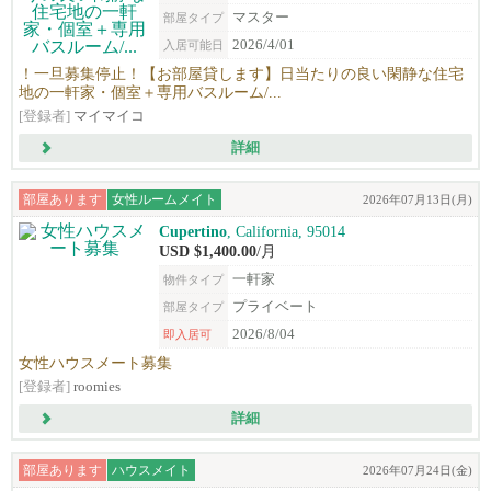
マスター
部屋タイプ
2026/4/01
入居可能日
！一旦募集停止！【お部屋貸します】日当たりの良い閑静な住宅
地の一軒家・個室＋専用バスルーム/...
[登録者]
マイマイコ
詳細
部屋あります
女性ルームメイト
2026年07月13日(月)
Cupertino
, California, 95014
USD $1,400.00
/月
一軒家
物件タイプ
プライベート
部屋タイプ
2026/8/04
即入居可
女性ハウスメート募集
[登録者]
roomies
詳細
部屋あります
ハウスメイト
2026年07月24日(金)