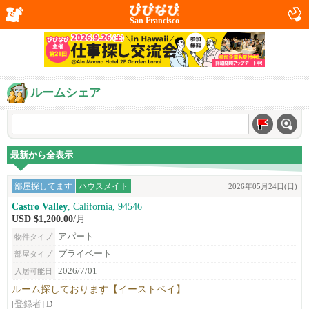
San Francisco
ルームシェア
最新から全表示
部屋探してます
ハウスメイト
2026年05月24日(日)
Castro Valley
, California, 94546
USD $1,200.00
/月
アパート
物件タイプ
プライベート
部屋タイプ
2026/7/01
入居可能日
ルーム探しております【イーストベイ】
[登録者]
D