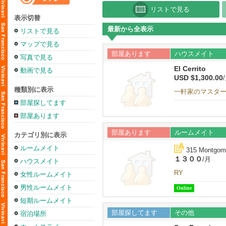
リストで見る
表示切替
最新から全表示
リストで見る
マップで見る
部屋あります
ハウスメイト
写真で見る
El Cerrito
動画で見る
USD $1,300.00
種類別に表示
一軒家のマスタ
部屋探してます
部屋あります
部屋あります
ルームメイト
カテゴリ別に表示
ルームメイト
315 Montgome
１３００
/月
ハウスメイト
RY
女性ルームメイト
男性ルームメイト
Online
短期ルームメイト
部屋探してます
その他
宿泊場所