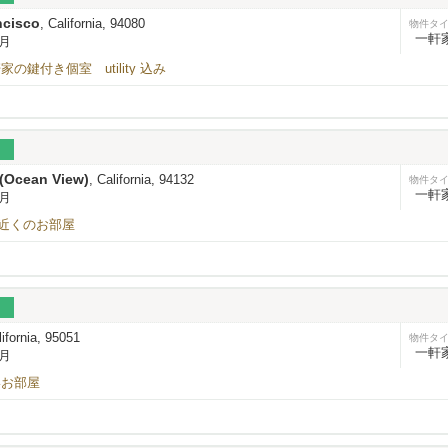
ncisco
, California, 94080
物件タ
一軒
/月
の鍵付き個室 utility 込み
 (Ocean View)
, California, 94132
物件タ
一軒
/月
すぐ近くのお部屋
lifornia, 95051
物件タ
一軒
/月
いお部屋