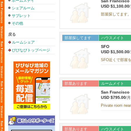
ホームステイ
San Francisco
USD $1,100.00
シェアルーム
部屋探してます
サブレット
その他
戻る
部屋探してます
ハウスメイト
ルームシェア
SFO
びびなびトップページ
USD $1,500.00
SFO近くで部屋
部屋あります
ルームメイト
San Francisco
USD $795.00
/月
Private room ne
部屋あります
ハウスメイト