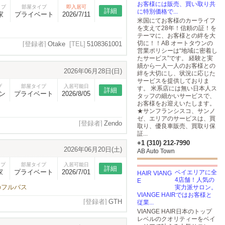
お客様には販売、買い取り共
イプ
部屋タイプ
即入居可
詳細
に特別価格で...
家
プライベート
2026/7/11
米国にてお客様のカーライフ
を支えて28年！信頼の証！を
テーマに、お客様との絆を大
切に！！AB オートタウンの
[登録者]
Otake
[TEL]
5108361001
営業ポリシーは“地域に密着し
たサービス”です。 経験と実
績から一人一人のお客様との
2026年06月28日(日)
絆を大切にし、状況に応じた
サービスを提供しておりま
プ
部屋タイプ
入居可能日
す。 米系店には無い日本人ス
詳細
ン
プライベート
2026/8/05
タッフの細かいサービスで、
お客様をお迎えいたします。
★サンフランシスコ、サンノ
ゼ、エリアのサービスは、買
[登録者]
Zendo
取り、優良車販売、買取り保
証...
+1 (310) 212-7990
2026年06月20日(土)
AB Auto Town
イプ
部屋タイプ
入居可能日
詳細
家
プライベート
2026/7/01
ベイエリアに全
4店舗！人気の
のフルバス
実力派サロン。
VIANGE HAIRではお客様と
[登録者]
GTH
従業...
VIANGE HAIR日本のトップ
レベルのクオリティーをベイ