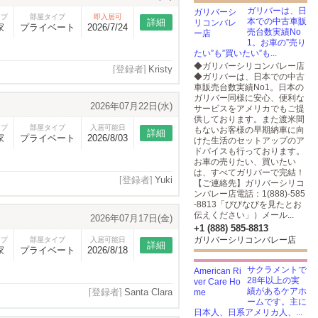
ガリバーは、日
イプ
部屋タイプ
即入居可
本での中古車販
詳細
家
プライベート
2026/7/24
売台数実績No
1。お車の”売り
たい”も”買いたい”も...
◆ガリバーシリコンバレー店
[登録者]
Kristy
◆ガリバーは、日本での中古
車販売台数実績No1。日本の
ガリバー同様に安心、便利な
2026年07月22日(水)
サービスをアメリカでもご提
供しております。また渡米間
イプ
部屋タイプ
入居可能日
もないお客様の早期納車に向
詳細
家
プライベート
2026/8/03
けた生活のセットアップのア
ドバイスも行っております。
お車の売りたい、買いたい
は、すべてガリバーで完結！
[登録者]
Yuki
【ご連絡先】ガリバーシリコ
ンバレー店電話：1(888)-585
-8813「びびなびを見たとお
伝えください」）メール...
2026年07月17日(金)
+1 (888) 585-8813
ガリバーシリコンバレー店
イプ
部屋タイプ
入居可能日
詳細
家
プライベート
2026/8/18
サクラメントで
28年以上の実
績があるケアホ
[登録者]
Santa Clara
ームです。主に
日本人、日系アメリカ人、...