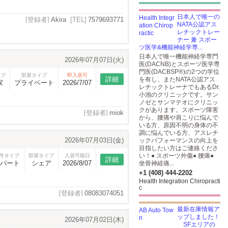
日本人で唯一の
[登録者]
Akira
[TEL]
7579693771
NATA公認アス
レチックトレー
ナー 兼 スポー
ツ医学&機能神経学専...
日本人で唯一機能神経学専門
2026年07月07日(火)
医(DACNB)とスポーツ医学専
門医(DACBSP®)の2つの学位
イプ
部屋タイプ
即入居可
詳細
を有し、またNATA公認アス
家
プライベート
2026/7/07
レチックトレーナでもあるDr.
小池のクリニックです。サン
ノゼとサンマテオにクリニッ
クがあります。スポーツ障害
[登録者]
miok
から、腰痛や肩こりに悩んで
いる方、原因不明の身体の不
調に悩んでいる方、アスレチ
2026年07月03日(金)
ックパフォーマンスの向上を
目指したい方はご連絡くださ
い！● スポーツ外傷● 腰痛●
件タイプ
部屋タイプ
入居可能日
詳細
パート
シェア
2026/8/07
坐骨神経痛...
+1 (408) 444-2202
Health Integration Chiropracti
c
[登録者]
08083074051
最新在庫情報ア
ップしました！
2026年07月02日(木)
SFエリアの