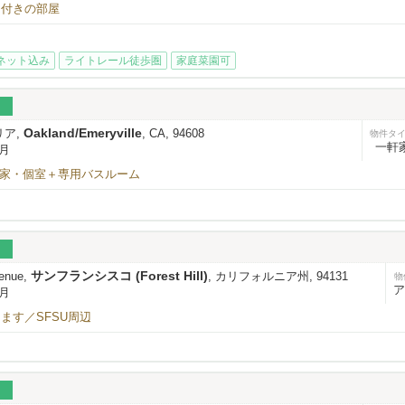
ス付きの部屋
ネット込み
ライトレール徒歩圏
家庭菜園可
Oakland/Emeryville
エリア,
, CA, 94608
物件タ
一軒
/月
軒家・個室＋専用バスルーム
サンフランシスコ (Forest Hill)
enue,
, カリフォルニア州, 94131
物
ア
/月
ます／SFSU周辺