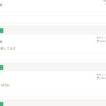
物
/月
。
物件タイ
アパー
/月
を探してます
物件タイ
アパー
ar SFSU