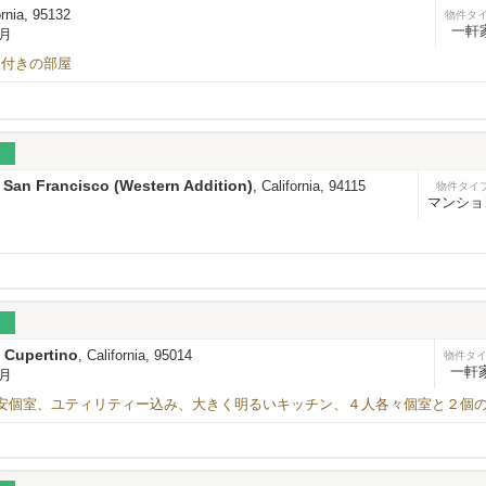
ornia, 95132
物件タ
一軒
/月
ス付きの部屋
ト
San Francisco (Western Addition)
,
, California, 94115
物件タイ
マンショ
Cupertino
,
, California, 95014
物件タ
一軒
/月
oにて 格安個室、ユティリティー込み、大きく明るいキッチン、４人各々個室と２個