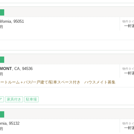
lifornia, 95051
物件タ
一軒
/月
MONT
, CA, 94536
物件タ
一軒
/月
ライベートルーム＋バス/一戸建て/駐車スペース付き ハウスメイト募集
ア
家具付き
駐車場
ornia, 95132
物件タ
一軒
/月