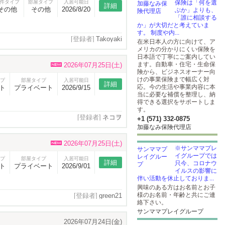
件タイプ
部屋タイプ
入居可能日
保険は「何を選
詳細
その他
その他
2026/8/20
ぶか」よりも、
「誰に相談する
か」が大切だと考えていま
す。 制度や内...
[登録者]
Takoyaki
在米日本人の方に向けて、ア
メリカの分かりにくい保険を
日本語で丁寧にご案内してい
ます。自動車・住宅・生命保
2026年07月25日(土)
険から、ビジネスオーナー向
けの事業保険まで幅広く対
プ
部屋タイプ
入居可能日
詳細
応。今の生活や事業内容に本
ト
プライベート
2026/9/15
当に必要な補償を整理し、納
得できる選択をサポートしま
す。
[登録者]
ネコヲ
+1 (571) 332-0875
加藤なみ保険代理店
2026年07月25日(土)
※サンママプレ
イグループでは
プ
部屋タイプ
入居可能日
詳細
只今、コロナウ
ト
プライベート
2026/9/01
イルスの影響に
伴い活動を休止しておりま...
興味のある方はお名前とお子
様のお名前・年齢と共にご連
[登録者]
green21
絡下さい。
サンママプレイグループ
2026年07月24日(金)