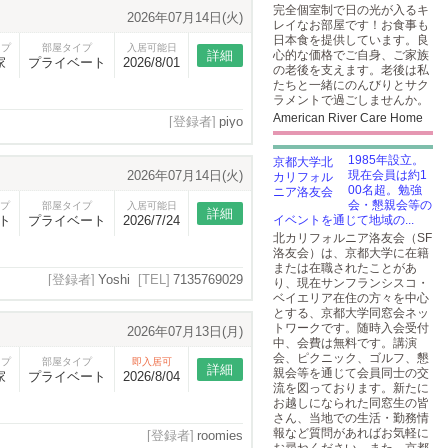
完全個室制で日の光が入るキ
2026年07月14日(火)
レイなお部屋です！お食事も
日本食を提供しています。良
イプ
部屋タイプ
入居可能日
詳細
心的な価格でご自身、ご家族
家
プライベート
2026/8/01
の老後を支えます。老後は私
たちと一緒にのんびりとサク
ラメントで過ごしませんか。
American River Care Home
[登録者]
piyo
1985年設立。
2026年07月14日(火)
現在会員は約1
00名超。勉強
会・懇親会等の
プ
部屋タイプ
入居可能日
詳細
ト
プライベート
2026/7/24
イベントを通じて地域の...
北カリフォルニア洛友会（SF
洛友会）は、京都大学に在籍
または在職されたことがあ
[登録者]
Yoshi
[TEL]
7135769029
り、現在サンフランシスコ・
ベイエリア在住の方々を中心
とする、京都大学同窓会ネッ
トワークです。随時入会受付
2026年07月13日(月)
中、会費は無料です。講演
会、ピクニック、ゴルフ、懇
イプ
部屋タイプ
即入居可
詳細
親会等を通じて会員同士の交
家
プライベート
2026/8/04
流を図っております。新たに
お越しになられた同窓生の皆
さん、当地での生活・勤務情
報など質問があればお気軽に
[登録者]
roomies