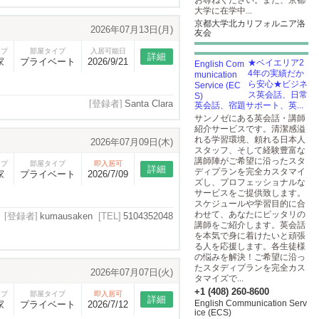
お尋ねください。また、京都
大学に在学中...
京都大学北カリフォルニア洛
2026年07月13日(月)
友会
イプ
部屋タイプ
入居可能日
詳細
家
プライベート
2026/9/21
★ベイエリア2
4年の実績だか
ら安心★ビジネ
ス英会話、日常
[登録者]
Santa Clara
英会話、宿題サポート、英...
サンノゼにある英会話・講師
紹介サービスです。清潔感溢
れる学習環境、頼れる日本人
2026年07月09日(木)
スタッフ、そして経験豊富な
講師陣がご希望に沿ったスタ
イプ
部屋タイプ
即入居可
詳細
ディプランを完全カスタマイ
家
プライベート
2026/7/09
ズし、プロフェッショナルな
サービスをご提供致します。
スケジュールや学習目的に合
わせて、あなたにピッタリの
[登録者]
kumausaken
[TEL]
5104352048
講師をご紹介します。英会話
を本気で身に着けたいと頑張
る人を応援します。各生徒様
の悩みを解決！ご希望に沿っ
たスタディプランを完全カス
2026年07月07日(火)
タマイズで...
+1 (408) 260-8600
イプ
部屋タイプ
即入居可
詳細
English Communication Serv
家
プライベート
2026/7/12
ice (ECS)