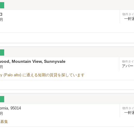
コ
物件タ
一軒
/月
wood, Mountain View, Sunnyvale
物件タイ
アパー
/月
versity (Palo alto) に通える短期の賃貸を探しています
ト
fornia, 95014
物件タ
一軒
/月
ト募集