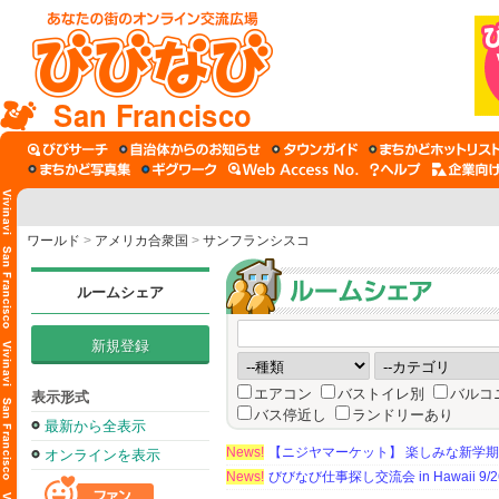
San Francisco
ワールド
>
アメリカ合衆国
>
サンフランシスコ
ルームシェア
新規登録
エアコン
バストイレ別
バルコ
表示形式
バス停近し
ランドリーあり
最新から全表示
News!
【ニジヤマーケット】 楽しみな新学
オンラインを表示
News!
びびなび仕事探し交流会 in Hawaii 9/26（