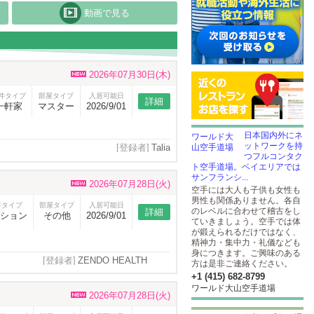
動画で見る
2026年07月30日(木)
件タイプ
部屋タイプ
入居可能日
詳細
一軒家
マスター
2026/9/01
日本国内外にネ
ットワークを持
[登録者]
Talia
つフルコンタク
ト空手道場。ベイエリアでは
サンフランシ...
2026年07月28日(火)
空手には大人も子供も女性も
男性も関係ありません。各自
件タイプ
部屋タイプ
入居可能日
のレベルに合わせて稽古をし
詳細
ション
その他
2026/9/01
ていきましょう。空手では体
が鍛えられるだけではなく、
精神力・集中力・礼儀なども
身につきます。ご興味のある
[登録者]
ZENDO HEALTH
方は是非ご連絡ください。
CONSULTATION
+1 (415) 682-8799
ワールド大山空手道場
2026年07月28日(火)