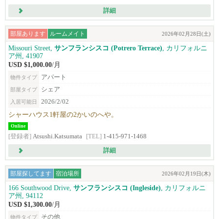
詳細
部屋あります
ルームメイト
2026年02月28日(土)
Missouri Street,
サンフランシスコ (Potrero Terrace)
, カリフォルニ
ア州, 41907
USD $1,000.00
/月
アパート
物件タイプ
シェア
部屋タイプ
2026/2/02
入居可能日
シャーハウス1軒屋の2かいのへや。
Online
[登録者]
Atsushi.Katsumata
[TEL]
1-415-971-1468
詳細
部屋探してます
宿泊場所
2026年02月19日(木)
166 Southwood Drive,
サンフランシスコ (Ingleside)
, カリフォルニ
ア州, 94112
USD $1,300.00
/月
その他
物件タイプ