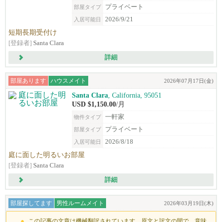
プライベート
部屋タイプ
2026/9/21
入居可能日
短期長期受付け
[登録者]
Santa Clara
詳細
部屋あります
ハウスメイト
2026年07月17日(金)
Santa Clara
, California, 95051
USD $1,150.00
/月
一軒家
物件タイプ
プライベート
部屋タイプ
2026/8/18
入居可能日
庭に面した明るいお部屋
[登録者]
Santa Clara
詳細
部屋探してます
男性ルームメイト
2026年03月19日(木)
この記事の文章は機械翻訳されています。原文と訳文の間で、意味