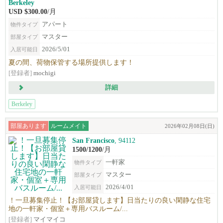
Berkeley
USD $300.00
/月
アパート
物件タイプ
マスター
部屋タイプ
2026/5/01
入居可能日
夏の間、荷物保管する場所提供します！
[登録者]
mochigi
詳細
Berkeley
部屋あります
ルームメイト
2026年02月08日(日)
San Francisco
, 94112
1500/1200
/月
一軒家
物件タイプ
マスター
部屋タイプ
2026/4/01
入居可能日
！一旦募集停止！【お部屋貸します】日当たりの良い閑静な住宅
地の一軒家・個室＋専用バスルーム/...
[登録者]
マイマイコ