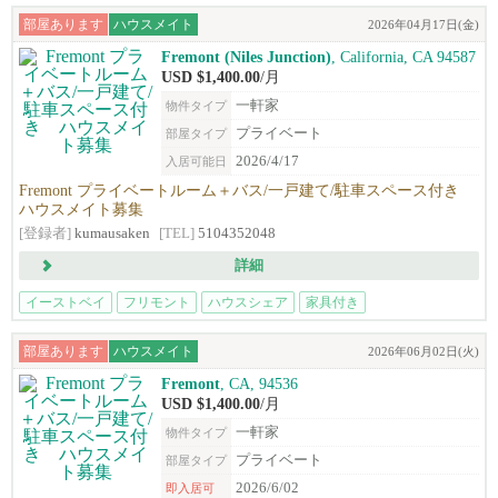
部屋あります
ハウスメイト
2026年04月17日(金)
Fremont (Niles Junction)
, California, CA 94587‎
USD $1,400.00
/月
一軒家
物件タイプ
プライベート
部屋タイプ
2026/4/17
入居可能日
Fremont プライベートルーム＋バス/一戸建て/駐車スペース付き
ハウスメイト募集
[登録者]
kumausaken
[TEL]
5104352048
詳細
イーストベイ
フリモント
ハウスシェア
家具付き
部屋あります
ハウスメイト
2026年06月02日(火)
Fremont
, CA, 94536
USD $1,400.00
/月
一軒家
物件タイプ
プライベート
部屋タイプ
2026/6/02
即入居可