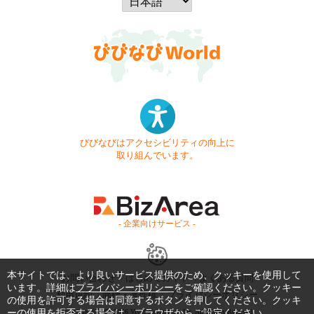
びびなびはアクセシビリティの向上に
取り組んでいます。
- 企業向けサービス -
本サイトでは、より良いサービス提供のため、クッキーを使用して
お問い合わせ
はじめてガイド
よくある質問
います。詳細は
プライバシーポリシー
をご確認ください。クッキー
利用規約
商標・著作権
プライバシーポリシー
の使用を許可する場合は同意するボタンを押してください。クッキ
ーの使用を拒否する場合は、ブラウザからご設定ください。
Copyright © 1999-2026 Vivid Navigation, Inc. All Rights Reserved.