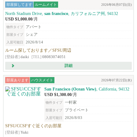
部屋探してます
ルームメイト
2026年06月07日(日)
North Stadium Drive,
san francisco
, カリフォルニア州, 94132
USD $1,000.00
/月
アパート
物件タイプ
シェア
部屋タイプ
2026/8/14
入居可能日
ルーム探しております／SFSU周辺
[登録者]
daiki
[TEL]
08083074051
詳細
部屋あります
ハウスメイト
2026年07月22日(水)
San Francisco (Ocean View)
, California, 94132
USD $1,300.00
/月
一軒家
物件タイプ
プライベート
部屋タイプ
2026/8/03
入居可能日
SFSU/CCSFすぐ近くのお部屋
[登録者]
Yuki