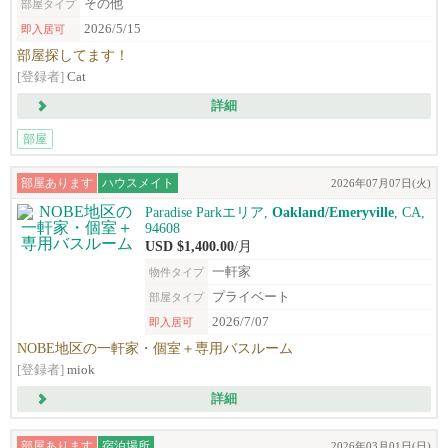
その他
部屋タイプ
2026/5/15
即入居可
部屋探してます！
[登録者]
Cat
詳細
部屋
部屋あります
ハウスメイト
2026年07月07日(火)
Paradise Parkエリア,
Oakland/Emeryville
, CA,
94608
USD $1,400.00
/月
一軒家
物件タイプ
プライベート
部屋タイプ
2026/7/07
即入居可
NOBE地区の一軒家・個室＋専用バスルーム
[登録者]
miok
詳細
部屋あります
宿泊場所
2026年03月01日(日)