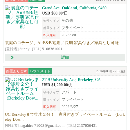
Grand Ave,
Oakland
, California, 9460
USD $60.00
/日
その他
物件タイプ
プライベート
部屋タイプ
2026/3/01
即入居可
裏庭のコテージ、AirB&B/短期／長期 家具付き／家具なし可能
[登録者]
Sunny
[TEL]
5108361001
詳細
部屋あります
ハウスメイト
2026年03月27日(金)
2119 University Ave,
Berkeley
, CA
USD $1,200.00
/月
アパート
物件タイプ
プライベート
部屋タイプ
2026/3/27
即入居可
UC Berkeleyまで徒歩２分！ 家具付きプライベートルーム (Berk
eley Dow...
[登録者]
nagahiro.71003@gmail.com
[TEL]
2137056431