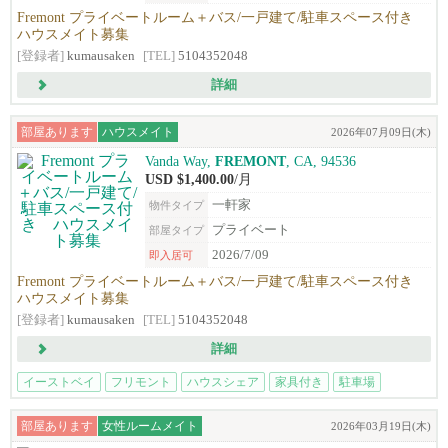
Fremont プライベートルーム＋バス/一戸建て/駐車スペース付き
ハウスメイト募集
[登録者]
kumausaken
[TEL]
5104352048
詳細
部屋あります
ハウスメイト
2026年07月09日(木)
Vanda Way,
FREMONT
, CA, 94536
USD $1,400.00
/月
一軒家
物件タイプ
プライベート
部屋タイプ
2026/7/09
即入居可
Fremont プライベートルーム＋バス/一戸建て/駐車スペース付き
ハウスメイト募集
[登録者]
kumausaken
[TEL]
5104352048
詳細
イーストベイ
フリモント
ハウスシェア
家具付き
駐車場
部屋あります
女性ルームメイト
2026年03月19日(木)