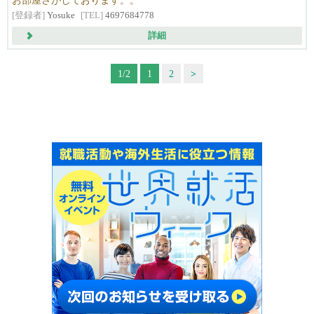
お部屋さがしております。。
[登録者]
Yosuke
[TEL]
4697684778
詳細
1/2
1
2
>