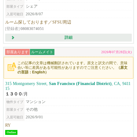
シェア
部屋タイプ
2026/8/07
入居可能日
ルーム探しております／SFSU周辺
[登録者]
08083074051
詳細
部屋あります
ルームメイト
2026年07月28日(火)
この記事の文章は機械翻訳されています。原文と訳文の間で、意味
合い等に差異がある可能性がありますのでご注意ください。
（原文
の言語：English）
315 Montgomery Street,
San Francisco (Financial District)
, CA, 9411
15
１３００
/月
マンション
物件タイプ
その他
部屋タイプ
2026/9/01
入居可能日
RY
Online