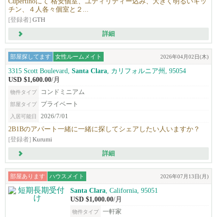
Cupertinoにて 格安個室、ユティリティー込み、大きく明るいキッ
チン、４人各々個室と２...
[登録者]
GTH
詳細
部屋探してます
女性ルームメイト
2026年04月02日(木)
3315 Scott Boulevard,
Santa Clara
, カリフォルニア州, 95054
USD $1,600.00
/月
コンドミニアム
物件タイプ
プライベート
部屋タイプ
2026/7/01
入居可能日
2B1Bのアパート一緒に一緒に探してシェアしたい人いますか？
[登録者]
Kurumi
詳細
部屋あります
ハウスメイト
2026年07月13日(月)
Santa Clara
, California, 95051
USD $1,000.00
/月
一軒家
物件タイプ