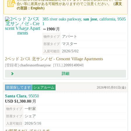
合い等に差異がある可能性がありますのでご注意ください。
（原文
の言語：English）
385 river oaks parkway,
san jose
, california, 9505
1
～1900
/月
アパート
物件タイプ
マスター
部屋タイプ
2026/5/02
入居可能日
2ベッド 2バス 北サンノゼ - Crescent Village Apartments
[登録者]
charlesnorthsanjose
[TEL]
2099149041
詳細
部屋探してます
シェアルーム
2026年05月01日(金)
Santa Clara
, 95050
USD $1,300.00
/月
一軒家
物件タイプ
シェア
部屋タイプ
2026/5/16
入居可能日