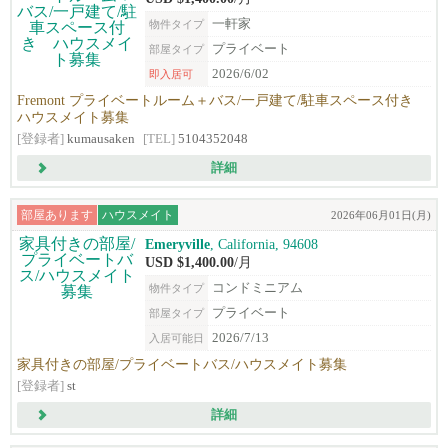
一軒家
物件タイプ
プライベート
部屋タイプ
2026/6/02
即入居可
Fremont プライベートルーム＋バス/一戸建て/駐車スペース付き
ハウスメイト募集
[登録者]
kumausaken
[TEL]
5104352048
詳細
部屋あります
ハウスメイト
2026年06月01日(月)
Emeryville
, California, 94608
USD $1,400.00
/月
コンドミニアム
物件タイプ
プライベート
部屋タイプ
2026/7/13
入居可能日
家具付きの部屋/プライベートバス/ハウスメイト募集
[登録者]
st
詳細