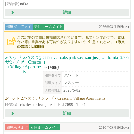
[登録者]
mika
詳細
部屋探してます
男性ルームメイト
2026年03月19日(木)
この記事の文章は機械翻訳されています。原文と訳文の間で、意味
合い等に差異がある可能性がありますのでご注意ください。
（原文
の言語：English）
385 river oaks parkway,
san jose
, california, 9505
1
～1900
/月
アパート
物件タイプ
マスター
部屋タイプ
2026/5/02
入居可能日
2ベッド 2バス 北サンノゼ - Crescent Village Apartments
[登録者]
charlesnorthsanjose
[TEL]
2099149041
詳細
部屋あります
女性ルームメイト
2026年03月19日(木)