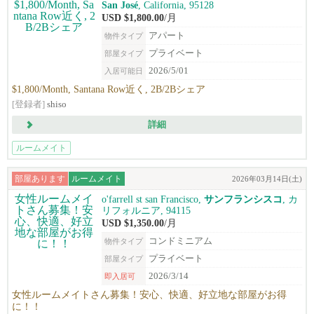
San José
, California, 95128
USD $1,800.00
/月
アパート
物件タイプ
プライベート
部屋タイプ
2026/5/01
入居可能日
$1,800/Month, Santana Row近く, 2B/2Bシェア
[登録者]
shiso
詳細
ルームメイト
部屋あります
ルームメイト
2026年03月14日(土)
o'farrell st san Francisco,
サンフランシスコ
, カ
リフォルニア, 94115
USD $1,350.00
/月
コンドミニアム
物件タイプ
プライベート
部屋タイプ
2026/3/14
即入居可
女性ルームメイトさん募集！安心、快適、好立地な部屋がお得
に！！