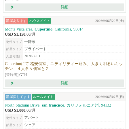
詳細
部屋あります
ハウスメイト
2026年06月20日(土)
Monta Vista area,
Cupertino
, California, 95014
USD $1,150.00
/月
一軒家
物件タイプ
プライベート
部屋タイプ
2026/7/01
入居可能日
Cupertinoにて 格安個室、ユティリティー込み、大きく明るいキッ
チン、４人各々個室と２...
[登録者]
GTH
詳細
部屋探してます
ルームメイト
2026年06月07日(日)
North Stadium Drive,
san francisco
, カリフォルニア州, 94132
USD $1,000.00
/月
アパート
物件タイプ
シェア
部屋タイプ