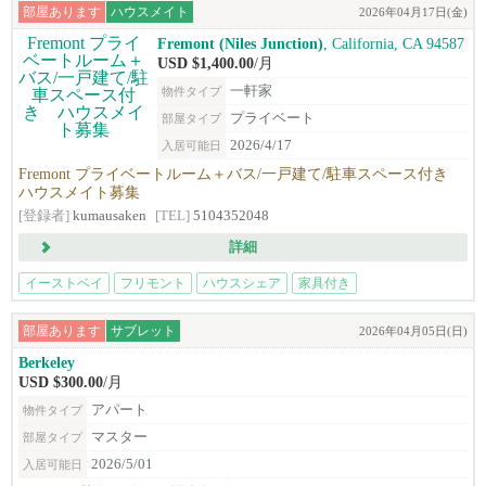
部屋あります
ハウスメイト
2026年04月17日(金)
Fremont (Niles Junction)
, California, CA 94587‎
USD $1,400.00
/月
一軒家
物件タイプ
プライベート
部屋タイプ
2026/4/17
入居可能日
Fremont プライベートルーム＋バス/一戸建て/駐車スペース付き
ハウスメイト募集
[登録者]
kumausaken
[TEL]
5104352048
詳細
イーストベイ
フリモント
ハウスシェア
家具付き
部屋あります
サブレット
2026年04月05日(日)
Berkeley
USD $300.00
/月
アパート
物件タイプ
マスター
部屋タイプ
2026/5/01
入居可能日