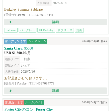
2026/5/18
入居可能日
Berkeley Summer Sublease
[登録者]
Osame
[TEL]
3239197441
詳細
Sublease
バークレー
UCBerkeley
サブリース
短期
部屋探してます
シェアルーム
2026年05月01日(金)
Santa Clara
, 95050
USD $1,300.00
/月
一軒家
物件タイプ
シェア
部屋タイプ
2026/5/16
入居可能日
お部屋さがしております。。
[登録者]
Yosuke
[TEL]
4697684778
詳細
部屋あります
ルームメイト
2026年04月26日(日)
Foster City