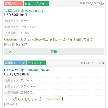
部屋あります
女性ルームメイト
2026年05月30日(土)
10221 park cir w,
cupertino
USD $960.00
/月
アパート
物件タイプ
プライベート
部屋タイプ
2026/7/01
入居可能日
Cupertino, De Anza college周辺 女性ルームメイト探してます！
[登録者]
Nana.07
詳細
部屋探してます
ハウスメイト
2026年05月24日(日)
Castro Valley
, California, 94546
USD $1,200.00
/月
アパート
物件タイプ
プライベート
部屋タイプ
2026/7/01
入居可能日
ルーム探しております【イーストベイ】
[登録者]
D