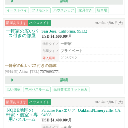
詳細
イーストベイ
フリモント
ハウスシェア
家具付き
駐車場
部屋あります
ハウスメイト
2026年07月07日(火)
San José
, California, 95132
USD $1,600.00
/月
一軒家
物件タイプ
プライベート
部屋タイプ
2026/7/12
即入居可
一軒家の広いバス付きの部屋
[登録者]
Akira
[TEL]
7579693771
詳細
広い個室
専用バスルーム
光熱費水道ネット込み
ライトレール徒歩圏
部屋あります
ハウスメイト
2026年07月07日(火)
Paradise Parkエリア,
Oakland/Emeryville
, CA,
94608
USD $1,400.00
/月
一軒家
物件タイプ