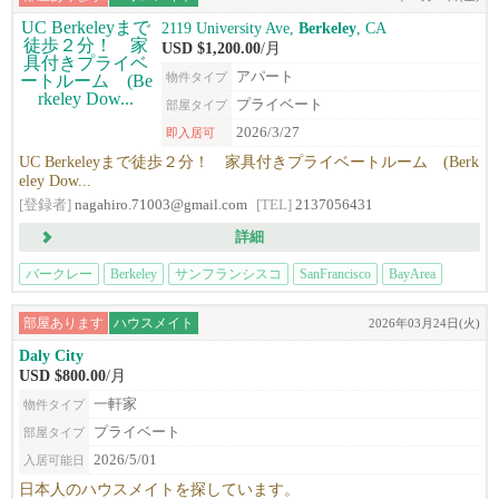
2119 University Ave,
Berkeley
, CA
USD $1,200.00
/月
アパート
物件タイプ
プライベート
部屋タイプ
2026/3/27
即入居可
UC Berkeleyまで徒歩２分！ 家具付きプライベートルーム (Berk
eley Dow...
[登録者]
nagahiro.71003@gmail.com
[TEL]
2137056431
詳細
バークレー
Berkeley
サンフランシスコ
SanFrancisco
BayArea
部屋あります
ハウスメイト
2026年03月24日(火)
Daly City
USD $800.00
/月
一軒家
物件タイプ
プライベート
部屋タイプ
2026/5/01
入居可能日
日本人のハウスメイトを探しています。