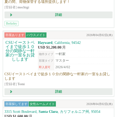
夏の間、荷物保管する場所提供します！
[登録者]
mochigi
詳細
Berkeley
部屋あります
ハウスメイト
2026年04月02日(木)
Hayward
, California, 94542
USD $1,200.00
/月
一軒家
物件タイプ
マスター
部屋タイプ
2026/4/02
即入居可
CSUイーストベイまで徒歩１０分の閑静な一軒家の一室をお貸し
します
[登録者]
Tomi
詳細
部屋探してます
女性ルームメイト
2026年04月02日(木)
3315 Scott Boulevard,
Santa Clara
, カリフォルニア州, 95054
USD $1,600.00
/月