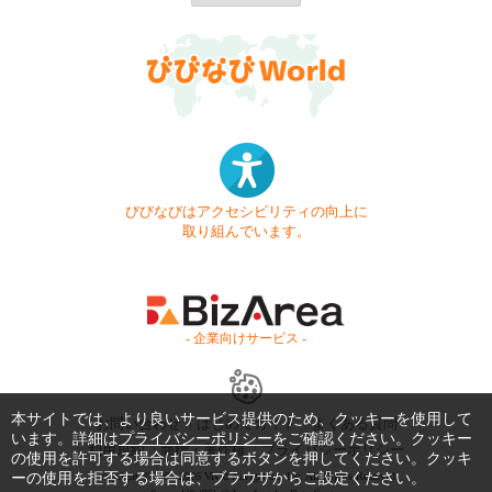
びびなびはアクセシビリティの向上に
取り組んでいます。
- 企業向けサービス -
本サイトでは、より良いサービス提供のため、クッキーを使用して
お問い合わせ
はじめてガイド
よくある質問
います。詳細は
プライバシーポリシー
をご確認ください。クッキー
利用規約
商標・著作権
プライバシーポリシー
の使用を許可する場合は同意するボタンを押してください。クッキ
ーの使用を拒否する場合は、ブラウザからご設定ください。
Copyright © 1999-2026 Vivid Navigation, Inc. All Rights Reserved.