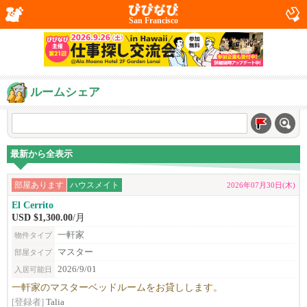
San Francisco
ルームシェア
最新から全表示
部屋あります
ハウスメイト
2026年07月30日(木)
El Cerrito
USD $1,300.00
/月
一軒家
物件タイプ
マスター
部屋タイプ
2026/9/01
入居可能日
一軒家のマスターベッドルームをお貸しします。
[登録者]
Talia