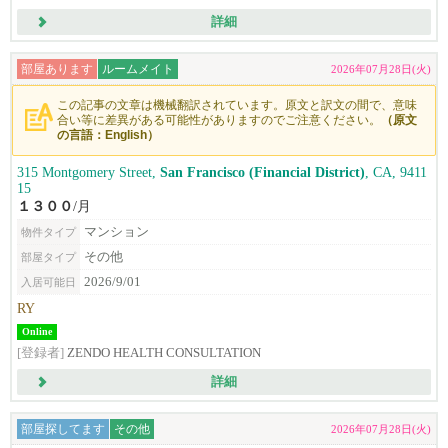
詳細
部屋あります
ルームメイト
2026年07月28日(火)
この記事の文章は機械翻訳されています。原文と訳文の間で、意味
合い等に差異がある可能性がありますのでご注意ください。
（原文
の言語：English）
315 Montgomery Street,
San Francisco (Financial District)
, CA, 9411
15
１３００
/月
マンション
物件タイプ
その他
部屋タイプ
2026/9/01
入居可能日
RY
Online
[登録者]
ZENDO HEALTH CONSULTATION
詳細
部屋探してます
その他
2026年07月28日(火)