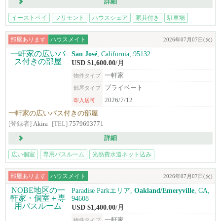
詳細
イーストベイ
フリモント
ハウスシェア
家具付き
駐車場
部屋あります
ハウスメイト
2026年07月07日(火)
San José
, California, 95132
USD $1,600.00
/月
一軒家
物件タイプ
プライベート
部屋タイプ
2026/7/12
即入居可
一軒家の広いバス付きの部屋
[登録者]
Akira
[TEL]
7579693771
詳細
広い個室
専用バスルーム
光熱費水道ネット込み
ライトレール徒歩圏
部屋あります
ハウスメイト
2026年07月07日(火)
Paradise Parkエリア,
Oakland/Emeryville
, CA,
94608
USD $1,400.00
/月
一軒家
物件タイプ