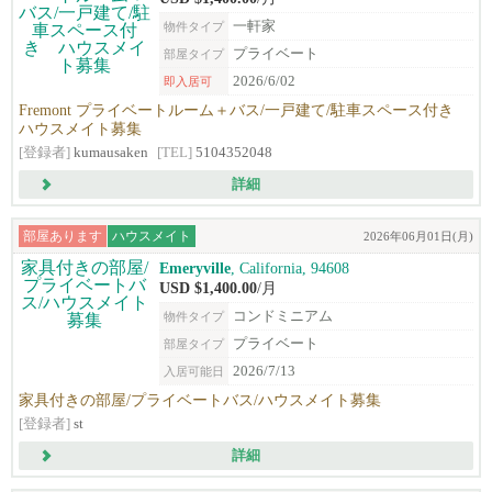
一軒家
物件タイプ
プライベート
部屋タイプ
2026/6/02
即入居可
Fremont プライベートルーム＋バス/一戸建て/駐車スペース付き
ハウスメイト募集
[登録者]
kumausaken
[TEL]
5104352048
詳細
部屋あります
ハウスメイト
2026年06月01日(月)
Emeryville
, California, 94608
USD $1,400.00
/月
コンドミニアム
物件タイプ
プライベート
部屋タイプ
2026/7/13
入居可能日
家具付きの部屋/プライベートバス/ハウスメイト募集
[登録者]
st
詳細