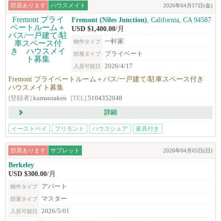
部屋あります
ハウスメイト
2026年04月17日(金)
Fremont (Niles Junction)
, California, CA 94587‎
USD $1,400.00
/月
一軒家
物件タイプ
プライベート
部屋タイプ
2026/4/17
入居可能日
Fremont プライベートルーム＋バス/一戸建て/駐車スペース付き
ハウスメイト募集
[登録者]
kumausaken
[TEL]
5104352048
詳細
イーストベイ
フリモント
ハウスシェア
家具付き
部屋あります
サブレット
2026年04月05日(日)
Berkeley
USD $300.00
/月
アパート
物件タイプ
マスター
部屋タイプ
2026/5/01
入居可能日