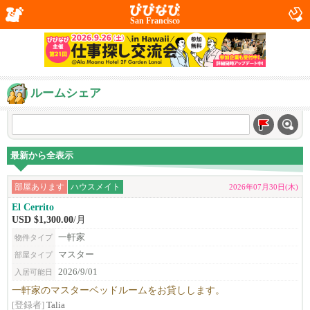
San Francisco
ルームシェア
最新から全表示
部屋あります
ハウスメイト
2026年07月30日(木)
El Cerrito
USD $1,300.00
/月
一軒家
物件タイプ
マスター
部屋タイプ
2026/9/01
入居可能日
一軒家のマスターベッドルームをお貸しします。
[登録者]
Talia