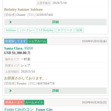
2026/5/18
入居可能日
Berkeley Summer Sublease
[登録者]
Osame
[TEL]
3239197441
詳細
Sublease
バークレー
UCBerkeley
サブリース
短期
部屋探してます
シェアルーム
2026年05月01日(金)
Santa Clara
, 95050
USD $1,300.00
/月
一軒家
物件タイプ
シェア
部屋タイプ
2026/5/16
入居可能日
お部屋さがしております。。
[登録者]
Yosuke
[TEL]
4697684778
詳細
部屋あります
ルームメイト
2026年04月26日(日)
Foster City