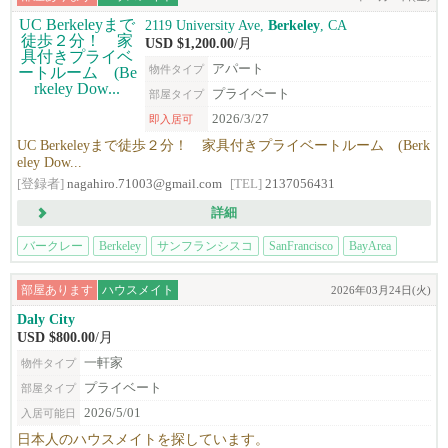
2119 University Ave,
Berkeley
, CA
USD $1,200.00
/月
アパート
物件タイプ
プライベート
部屋タイプ
2026/3/27
即入居可
UC Berkeleyまで徒歩２分！ 家具付きプライベートルーム (Berk
eley Dow...
[登録者]
nagahiro.71003@gmail.com
[TEL]
2137056431
詳細
バークレー
Berkeley
サンフランシスコ
SanFrancisco
BayArea
部屋あります
ハウスメイト
2026年03月24日(火)
Daly City
USD $800.00
/月
一軒家
物件タイプ
プライベート
部屋タイプ
2026/5/01
入居可能日
日本人のハウスメイトを探しています。