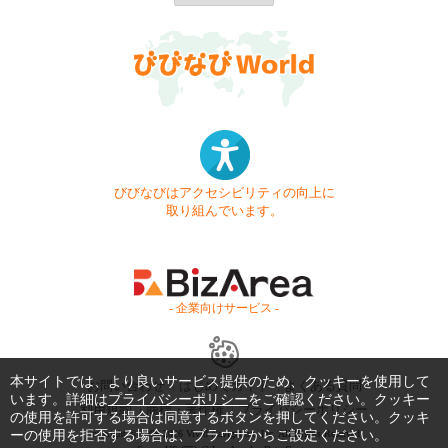
びびなびはアクセシビリティの向上に
取り組んでいます。
- 企業向けサービス -
本サイトでは、より良いサービス提供のため、クッキーを使用して
お問い合わせ
はじめてガイド
よくある質問
います。詳細は
プライバシーポリシー
をご確認ください。クッキー
利用規約
商標・著作権
プライバシーポリシー
の使用を許可する場合は同意するボタンを押してください。クッキ
ーの使用を拒否する場合は、ブラウザからご設定ください。
Copyright © 1999-2026 Vivid Navigation, Inc. All Rights Reserved.