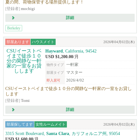
夏の間、荷物保管する場所提供します！
[登録者]
mochigi
詳細
Berkeley
部屋あります
ハウスメイト
2026年04月02日(木)
Hayward
, California, 94542
USD $1,200.00
/月
一軒家
物件タイプ
マスター
部屋タイプ
2026/4/02
即入居可
CSUイーストベイまで徒歩１０分の閑静な一軒家の一室をお貸し
します
[登録者]
Tomi
詳細
部屋探してます
女性ルームメイト
2026年04月02日(木)
3315 Scott Boulevard,
Santa Clara
, カリフォルニア州, 95054
USD $1,600.00
/月