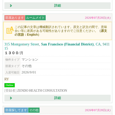
詳細
部屋あります
ルームメイト
2026年07月28日(火)
この記事の文章は機械翻訳されています。原文と訳文の間で、意味
合い等に差異がある可能性がありますのでご注意ください。
（原文
の言語：English）
315 Montgomery Street,
San Francisco (Financial District)
, CA, 9411
15
１３００
/月
マンション
物件タイプ
その他
部屋タイプ
2026/9/01
入居可能日
RY
Online
[登録者]
ZENDO HEALTH CONSULTATION
詳細
部屋探してます
その他
2026年07月28日(火)