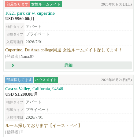
部屋あります
女性ルームメイト
2026年05月30日(土)
10221 park cir w,
cupertino
USD $960.00
/月
アパート
物件タイプ
プライベート
部屋タイプ
2026/7/01
入居可能日
Cupertino, De Anza college周辺 女性ルームメイト探してます！
[登録者]
Nana.07
詳細
部屋探してます
ハウスメイト
2026年05月24日(日)
Castro Valley
, California, 94546
USD $1,200.00
/月
アパート
物件タイプ
プライベート
部屋タイプ
2026/7/01
入居可能日
ルーム探しております【イーストベイ】
[登録者]
D