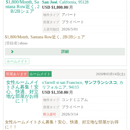
San José
, California, 95128
USD $1,800.00
/月
アパート
物件タイプ
プライベート
部屋タイプ
2026/5/01
入居可能日
$1,800/Month, Santana Row近く, 2B/2Bシェア
[登録者]
shiso
詳細
ルームメイト
部屋あります
ルームメイト
2026年03月14日(土)
o'farrell st san Francisco,
サンフランシスコ
, カ
リフォルニア, 94115
USD $1,350.00
/月
コンドミニアム
物件タイプ
プライベート
部屋タイプ
2026/3/14
即入居可
女性ルームメイトさん募集！安心、快適、好立地な部屋がお得
に！！