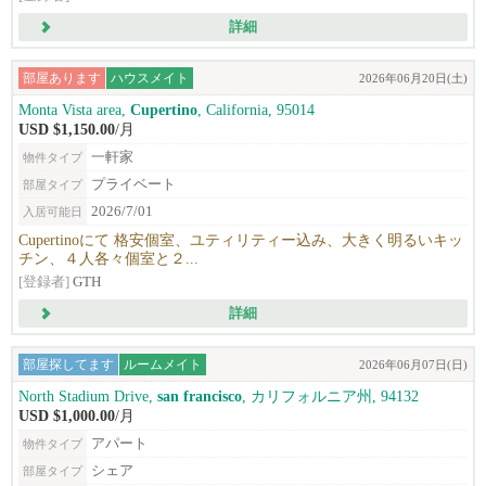
詳細
部屋あります
ハウスメイト
2026年06月20日(土)
Monta Vista area,
Cupertino
, California, 95014
USD $1,150.00
/月
一軒家
物件タイプ
プライベート
部屋タイプ
2026/7/01
入居可能日
Cupertinoにて 格安個室、ユティリティー込み、大きく明るいキッ
チン、４人各々個室と２...
[登録者]
GTH
詳細
部屋探してます
ルームメイト
2026年06月07日(日)
North Stadium Drive,
san francisco
, カリフォルニア州, 94132
USD $1,000.00
/月
アパート
物件タイプ
シェア
部屋タイプ