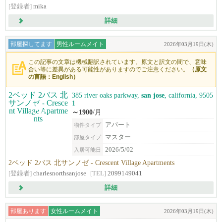
[登録者]
mika
詳細
部屋探してます
男性ルームメイト
2026年03月19日(木)
この記事の文章は機械翻訳されています。原文と訳文の間で、意味
合い等に差異がある可能性がありますのでご注意ください。
（原文
の言語：English）
385 river oaks parkway,
san jose
, california, 9505
1
～1900
/月
アパート
物件タイプ
マスター
部屋タイプ
2026/5/02
入居可能日
2ベッド 2バス 北サンノゼ - Crescent Village Apartments
[登録者]
charlesnorthsanjose
[TEL]
2099149041
詳細
部屋あります
女性ルームメイト
2026年03月19日(木)