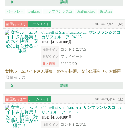
詳細
バークレー
Berkeley
サンフランシスコ
SanFrancisco
BayArea
部屋あります
ルームメイト
2026年02月20日(金)
o'farrell st San Francisco ca,
サンフランシスコ
,
カリフォルニア, 94115
USD $1,350.00
/月
コンドミニアム
物件タイプ
プライベート
部屋タイプ
2026/2/20
即入居可
女性ルームメイトさん募集！めちゃ快適、安心に暮らせるお部屋
[登録者]
ポチ
詳細
部屋あります
ルームメイト
2026年03月14日(土)
o'farrell st san Francisco,
サンフランシスコ
, カ
リフォルニア, 94115
USD $1,350.00
/月
コンドミニアム
物件タイプ