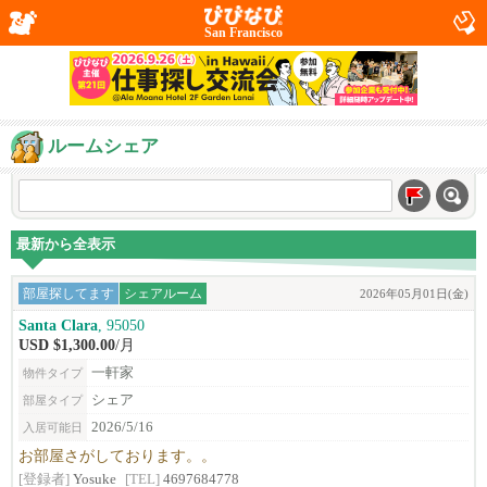
San Francisco
ルームシェア
最新から全表示
部屋探してます
シェアルーム
2026年05月01日(金)
Santa Clara
, 95050
USD $1,300.00
/月
一軒家
物件タイプ
シェア
部屋タイプ
2026/5/16
入居可能日
お部屋さがしております。。
[登録者]
Yosuke
[TEL]
4697684778