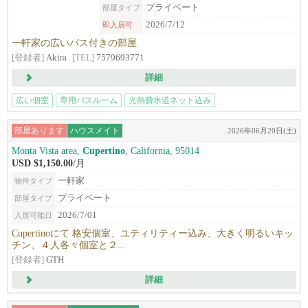
プライベート
部屋タイプ
2026/7/12
即入居可
一軒家の広いバス付きの部屋
[登録者]
Akira
[TEL]
7579693771
詳細
広い個室
専用バスルーム
光熱費水道ネット込み
ライトレール徒歩圏
部屋あります
ハウスメイト
2026年06月20日(土)
Monta Vista area,
Cupertino
, California, 95014
USD $1,150.00
/月
一軒家
物件タイプ
プライベート
部屋タイプ
2026/7/01
入居可能日
Cupertinoにて 格安個室、ユティリティー込み、大きく明るいキッ
チン、４人各々個室と２...
[登録者]
GTH
詳細