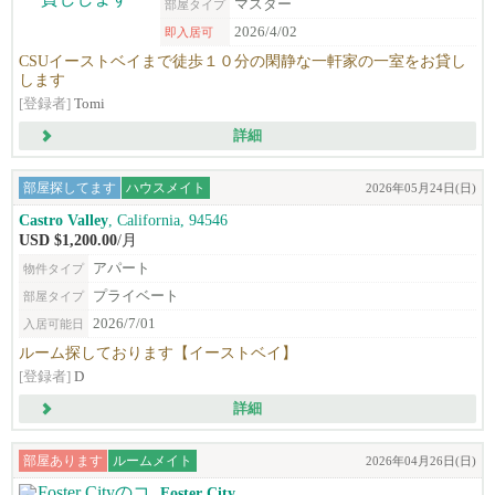
マスター
部屋タイプ
2026/4/02
即入居可
CSUイーストベイまで徒歩１０分の閑静な一軒家の一室をお貸し
します
[登録者]
Tomi
詳細
部屋探してます
ハウスメイト
2026年05月24日(日)
Castro Valley
, California, 94546
USD $1,200.00
/月
アパート
物件タイプ
プライベート
部屋タイプ
2026/7/01
入居可能日
ルーム探しております【イーストベイ】
[登録者]
D
詳細
部屋あります
ルームメイト
2026年04月26日(日)
Foster City