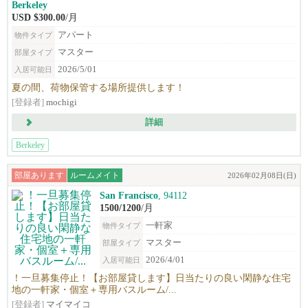
Berkeley
USD $300.00
/月
アパート
物件タイプ
マスター
部屋タイプ
2026/5/01
入居可能日
夏の間、荷物保管する場所提供します！
[登録者]
mochigi
詳細
Berkeley
部屋あります
ルームメイト
2026年02月08日(日)
San Francisco
, 94112
1500/1200
/月
一軒家
物件タイプ
マスター
部屋タイプ
2026/4/01
入居可能日
！一旦募集停止！【お部屋貸します】日当たりの良い閑静な住宅
地の一軒家・個室＋専用バスルーム/...
[登録者]
マイマイコ