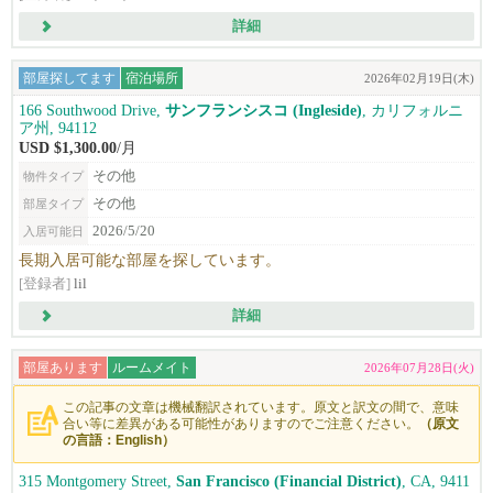
詳細
部屋探してます
宿泊場所
2026年02月19日(木)
166 Southwood Drive,
サンフランシスコ (Ingleside)
, カリフォルニ
ア州, 94112
USD $1,300.00
/月
その他
物件タイプ
その他
部屋タイプ
2026/5/20
入居可能日
長期入居可能な部屋を探しています。
[登録者]
lil
詳細
部屋あります
ルームメイト
2026年07月28日(火)
この記事の文章は機械翻訳されています。原文と訳文の間で、意味
合い等に差異がある可能性がありますのでご注意ください。
（原文
の言語：English）
315 Montgomery Street,
San Francisco (Financial District)
, CA, 9411