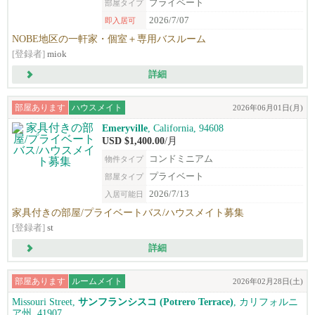
プライベート
部屋タイプ
2026/7/07
即入居可
NOBE地区の一軒家・個室＋専用バスルーム
[登録者]
miok
詳細
部屋あります
ハウスメイト
2026年06月01日(月)
Emeryville
, California, 94608
USD $1,400.00
/月
コンドミニアム
物件タイプ
プライベート
部屋タイプ
2026/7/13
入居可能日
家具付きの部屋/プライベートバス/ハウスメイト募集
[登録者]
st
詳細
部屋あります
ルームメイト
2026年02月28日(土)
Missouri Street,
サンフランシスコ (Potrero Terrace)
, カリフォルニ
ア州, 41907