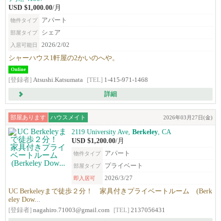
USD $1,000.00
/月
アパート
物件タイプ
シェア
部屋タイプ
2026/2/02
入居可能日
シャーハウス1軒屋の2かいのへや。
Online
[登録者]
Atsushi.Katsumata
[TEL]
1-415-971-1468
詳細
部屋あります
ハウスメイト
2026年03月27日(金)
2119 University Ave,
Berkeley
, CA
USD $1,200.00
/月
アパート
物件タイプ
プライベート
部屋タイプ
2026/3/27
即入居可
UC Berkeleyまで徒歩２分！ 家具付きプライベートルーム (Berk
eley Dow...
[登録者]
nagahiro.71003@gmail.com
[TEL]
2137056431