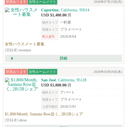
部屋あります
女性ルームメイト
2026年07月13日(月)
Cupertino
, California, 95014
USD $1,400.00
/月
一軒家
物件タイプ
プライベート
部屋タイプ
2026/8/04
即入居可
女性ハウスメート募集
[登録者]
roomies
詳細
部屋あります
女性ルームメイト
2026年03月19日(木)
San José
, California, 95128
USD $1,800.00
/月
アパート
物件タイプ
プライベート
部屋タイプ
2026/5/01
入居可能日
$1,800/Month, Santana Row近く, 2B/2Bシェア
[登録者]
shiso