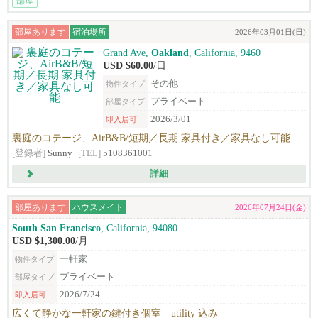
部屋
部屋あります
宿泊場所
2026年03月01日(日)
Grand Ave,
Oakland
, California, 9460
USD $60.00
/日
その他
物件タイプ
プライベート
部屋タイプ
2026/3/01
即入居可
裏庭のコテージ、AirB&B/短期／長期 家具付き／家具なし可能
[登録者]
Sunny
[TEL]
5108361001
詳細
部屋あります
ハウスメイト
2026年07月24日(金)
South San Francisco
, California, 94080
USD $1,300.00
/月
一軒家
物件タイプ
プライベート
部屋タイプ
2026/7/24
即入居可
広くて静かな一軒家の鍵付き個室 utility 込み