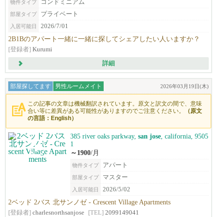
コンドミニアム
物件タイプ
プライベート
部屋タイプ
2026/7/01
入居可能日
2B1Bのアパート一緒に一緒に探してシェアしたい人いますか？
[登録者]
Kurumi
詳細
部屋探してます
男性ルームメイト
2026年03月19日(木)
この記事の文章は機械翻訳されています。原文と訳文の間で、意味
合い等に差異がある可能性がありますのでご注意ください。
（原文
の言語：English）
385 river oaks parkway,
san jose
, california, 9505
1
～1900
/月
アパート
物件タイプ
マスター
部屋タイプ
2026/5/02
入居可能日
2ベッド 2バス 北サンノゼ - Crescent Village Apartments
[登録者]
charlesnorthsanjose
[TEL]
2099149041