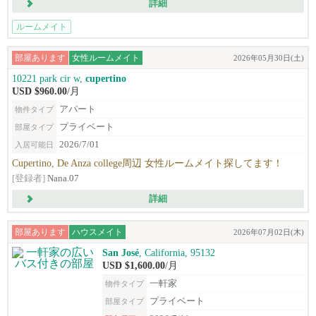
詳細
ルームメイト
部屋あります
女性ルームメイト
2026年05月30日(土)
10221 park cir w,
cupertino
USD $960.00
/月
アパート
物件タイプ
プライベート
部屋タイプ
2026/7/01
入居可能日
Cupertino, De Anza college周辺 女性ルームメイト探してます！
[登録者]
Nana.07
詳細
部屋あります
ハウスメイト
2026年07月02日(木)
San José
, California, 95132
USD $1,600.00
/月
一軒家
物件タイプ
プライベート
部屋タイプ