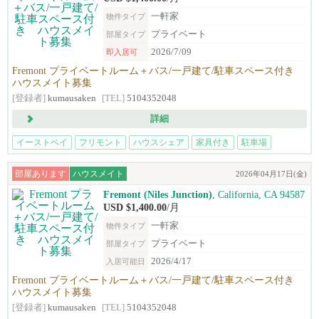
一軒家
物件タイプ
プライベート
部屋タイプ
2026/7/09
即入居可
Fremont プライベートルーム＋バス/一戸建て/駐車スペース付き
ハウスメイト募集
[登録者]
kumausaken
[TEL]
5104352048
詳細
イーストベイ
フリモント
ハウスシェア
家具付き
駐車場
部屋あります
ハウスメイト
2026年04月17日(金)
Fremont (Niles Junction)
, California, CA 94587‎
USD $1,400.00
/月
一軒家
物件タイプ
プライベート
部屋タイプ
2026/4/17
入居可能日
Fremont プライベートルーム＋バス/一戸建て/駐車スペース付き
ハウスメイト募集
[登録者]
kumausaken
[TEL]
5104352048