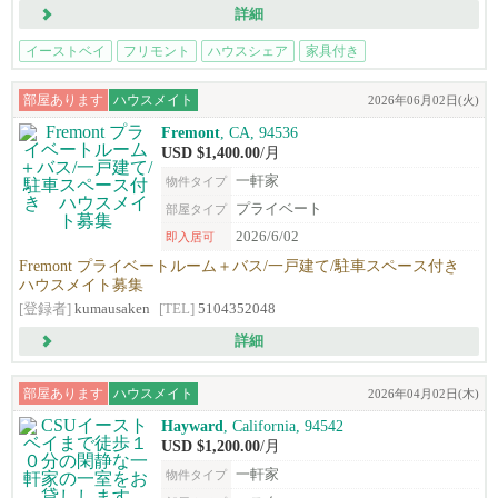
詳細
イーストベイ
フリモント
ハウスシェア
家具付き
部屋あります
ハウスメイト
2026年06月02日(火)
Fremont
, CA, 94536
USD $1,400.00
/月
一軒家
物件タイプ
プライベート
部屋タイプ
2026/6/02
即入居可
Fremont プライベートルーム＋バス/一戸建て/駐車スペース付き
ハウスメイト募集
[登録者]
kumausaken
[TEL]
5104352048
詳細
部屋あります
ハウスメイト
2026年04月02日(木)
Hayward
, California, 94542
USD $1,200.00
/月
一軒家
物件タイプ