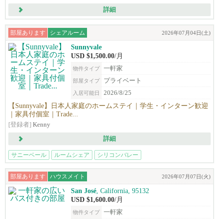
詳細
部屋あります
シェアルーム
2026年07月04日(土)
Sunnyvale
USD $1,500.00
/月
一軒家
物件タイプ
プライベート
部屋タイプ
2026/8/25
入居可能日
【Sunnyvale】日本人家庭のホームステイ｜学生・インターン歓迎
｜家具付個室｜Trade...
[登録者]
Kenny
詳細
サニーベール
ルームシェア
シリコンバレー
部屋あります
ハウスメイト
2026年07月07日(火)
San José
, California, 95132
USD $1,600.00
/月
一軒家
物件タイプ