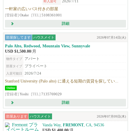
2026/7/11
即入居可
一軒家の広いバス付きの部屋
[登録者]
Otake
[TEL]
5108361001
詳細
部屋探してます
ハウスメイト
2026年07月14日(火)
Palo Alto, Redwood, Mountain View, Sunnyvale
USD $1,500.00
/月
アパート
物件タイプ
プライベート
部屋タイプ
2026/7/24
入居可能日
Stanford University (Palo alto) に通える短期の賃貸を探してい...
Online
[登録者]
Yoshi
[TEL]
7135769029
詳細
部屋あります
ハウスメイト
2026年07月09日(木)
Vanda Way,
FREMONT
, CA, 94536
USD $1,400.00
/月