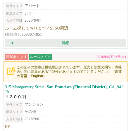
アパート
物件タイプ
シェア
部屋タイプ
2026/8/07
入居可能日
ルーム探しております／SFSU周辺
[登録者]
08083074051
詳細
部屋あります
ルームメイト
2026年07月28日(火)
この記事の文章は機械翻訳されています。原文と訳文の間で、意味
合い等に差異がある可能性がありますのでご注意ください。
（原文
の言語：English）
315 Montgomery Street,
San Francisco (Financial District)
, CA, 9411
15
１３００
/月
マンション
物件タイプ
その他
部屋タイプ
2026/9/01
入居可能日
RY