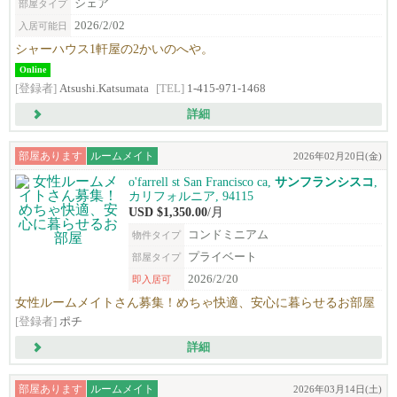
シェア
部屋タイプ
2026/2/02
入居可能日
シャーハウス1軒屋の2かいのへや。
Online
[登録者]
Atsushi.Katsumata
[TEL]
1-415-971-1468
詳細
部屋あります
ルームメイト
2026年02月20日(金)
o'farrell st San Francisco ca,
サンフランシスコ
,
カリフォルニア, 94115
USD $1,350.00
/月
コンドミニアム
物件タイプ
プライベート
部屋タイプ
2026/2/20
即入居可
女性ルームメイトさん募集！めちゃ快適、安心に暮らせるお部屋
[登録者]
ポチ
詳細
部屋あります
ルームメイト
2026年03月14日(土)