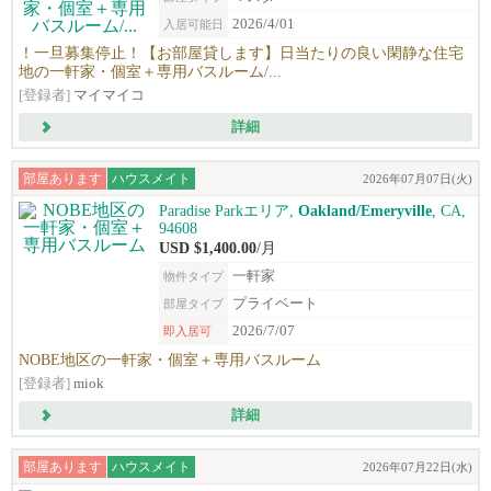
2026/4/01
入居可能日
！一旦募集停止！【お部屋貸します】日当たりの良い閑静な住宅
地の一軒家・個室＋専用バスルーム/...
[登録者]
マイマイコ
詳細
部屋あります
ハウスメイト
2026年07月07日(火)
Paradise Parkエリア,
Oakland/Emeryville
, CA,
94608
USD $1,400.00
/月
一軒家
物件タイプ
プライベート
部屋タイプ
2026/7/07
即入居可
NOBE地区の一軒家・個室＋専用バスルーム
[登録者]
miok
詳細
部屋あります
ハウスメイト
2026年07月22日(水)