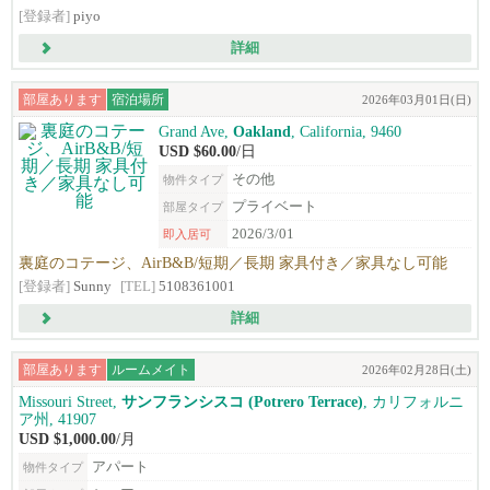
[登録者]
piyo
詳細
部屋あります
宿泊場所
2026年03月01日(日)
Grand Ave,
Oakland
, California, 9460
USD $60.00
/日
その他
物件タイプ
プライベート
部屋タイプ
2026/3/01
即入居可
裏庭のコテージ、AirB&B/短期／長期 家具付き／家具なし可能
[登録者]
Sunny
[TEL]
5108361001
詳細
部屋あります
ルームメイト
2026年02月28日(土)
Missouri Street,
サンフランシスコ (Potrero Terrace)
, カリフォルニ
ア州, 41907
USD $1,000.00
/月
アパート
物件タイプ