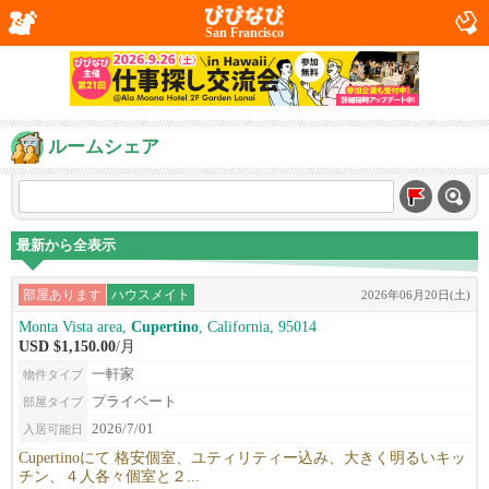
San Francisco
ルームシェア
最新から全表示
部屋あります
ハウスメイト
2026年06月20日(土)
Monta Vista area,
Cupertino
, California, 95014
USD $1,150.00
/月
一軒家
物件タイプ
プライベート
部屋タイプ
2026/7/01
入居可能日
Cupertinoにて 格安個室、ユティリティー込み、大きく明るいキッ
チン、４人各々個室と２...