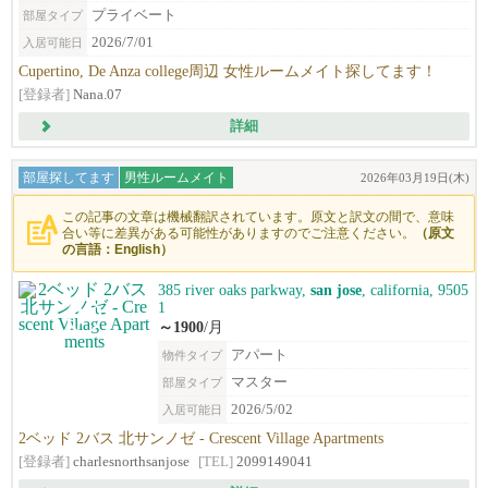
プライベート
部屋タイプ
2026/7/01
入居可能日
Cupertino, De Anza college周辺 女性ルームメイト探してます！
[登録者]
Nana.07
詳細
部屋探してます
男性ルームメイト
2026年03月19日(木)
この記事の文章は機械翻訳されています。原文と訳文の間で、意味
合い等に差異がある可能性がありますのでご注意ください。
（原文
の言語：English）
385 river oaks parkway,
san jose
, california, 9505
1
～1900
/月
アパート
物件タイプ
マスター
部屋タイプ
2026/5/02
入居可能日
2ベッド 2バス 北サンノゼ - Crescent Village Apartments
[登録者]
charlesnorthsanjose
[TEL]
2099149041