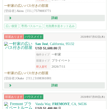
一軒家の広いバス付きの部屋
[登録者]
Akira
[TEL]
7579693771
詳細
広い個室
専用バスルーム
光熱費水道ネット込み
ライトレール徒歩圏
部屋あります
ハウスメイト
2026年07月02日(木)
San José
, California, 95132
USD $1,600.00
/月
一軒家
物件タイプ
プライベート
部屋タイプ
2026/7/11
即入居可
一軒家の広いバス付きの部屋
[登録者]
Otake
[TEL]
5108361001
詳細
部屋あります
ハウスメイト
2026年07月09日(木)
Vanda Way,
FREMONT
, CA, 94536
USD $1,400.00
/月