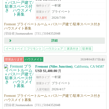
一軒家
物件タイプ
プライベート
部屋タイプ
2026/7/09
即入居可
Fremont プライベートルーム＋バス/一戸建て/駐車スペース付き
ハウスメイト募集
[登録者]
kumausaken
[TEL]
5104352048
詳細
イーストベイ
フリモント
ハウスシェア
家具付き
駐車場
部屋あります
ハウスメイト
2026年04月17日(金)
Fremont (Niles Junction)
, California, CA 94587‎
USD $1,400.00
/月
一軒家
物件タイプ
プライベート
部屋タイプ
2026/4/17
入居可能日
Fremont プライベートルーム＋バス/一戸建て/駐車スペース付き
ハウスメイト募集
[登録者]
kumausaken
[TEL]
5104352048