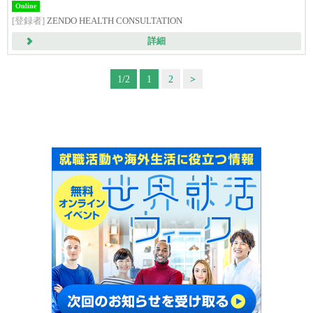
Online
[登録者]
ZENDO HEALTH CONSULTATION
詳細
1/2
1
2
>