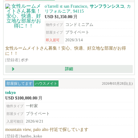
o'farrell st san Francisco,
サンフランシスコ
, カ
リフォルニア, 94115
USD $1,350.00
/月
コンドミニアム
物件タイプ
プライベート
部屋タイプ
2026/3/14
即入居可
女性ルームメイトさん募集！安心、快適、好立地な部屋がお得
に！！
[登録者]
ポチ
詳細
部屋探してます
ハウスメイト
2026年03月28日(土)
tokyo
USD $100,000.00
/月
一軒家
物件タイプ
プライベート
部屋タイプ
2026/4/21
入居可能日
mountain view, palo alto 付近で探しています
[登録者]
haribo_koko