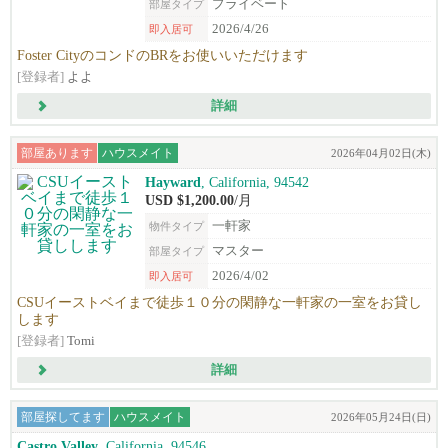
プライベート
部屋タイプ
2026/4/26
即入居可
Foster CityのコンドのBRをお使いいただけます
[登録者]
よよ
詳細
部屋あります
ハウスメイト
2026年04月02日(木)
Hayward
, California, 94542
USD $1,200.00
/月
一軒家
物件タイプ
マスター
部屋タイプ
2026/4/02
即入居可
CSUイーストベイまで徒歩１０分の閑静な一軒家の一室をお貸し
します
[登録者]
Tomi
詳細
部屋探してます
ハウスメイト
2026年05月24日(日)
Castro Valley
, California, 94546