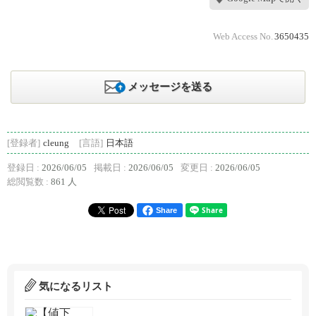
Web Access No.
3650435
メッセージを送る
[登録者]
cleung
[言語]
日本語
登録日 :
2026/06/05
掲載日 :
2026/06/05
変更日 :
2026/06/05
総閲覧数 :
861 人
Share
気になるリスト