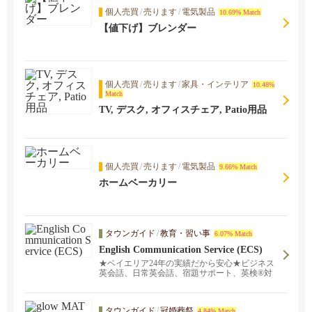
個人売買
/
売ります
/
電気製品
10.69% Match
【値下げ】ブレンダー
個人売買
/
売ります
/
家具・インテリア
10.48%
Match
TV, デスク, オフィスチェア, Patio用品
個人売買
/
売ります
/
電気製品
9.66% Match
ホームベーカリー
タウンガイド
/
教育・習い事
6.07% Match
English Communication Service (ECS)
★ベイエリア24年の実績だから安心★ビジネス
英会話、日常英会話、宿題サポート、英検®対
策など。対面レッスンとオンラインレッスンを
ご提供中！日本語でお気軽にお問い合わせくだ
さい。頼れる日本人スタッフ、そして経験豊富
タウンガイド
/
冠婚葬祭
4.84% Match
な講師陣がご希望に沿ったスタディプランを完