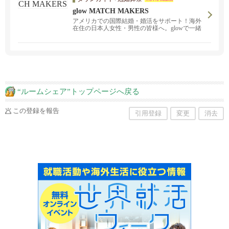
全カスタマイズし、プロフェッショナルなサー
glow MATCH MAKERS
ビスをご提供致します。スケジュールや学習目
アメリカでの国際結婚・婚活をサポート！海外
的に合わせて、あなたにピッタリの講師をご紹
在住の日本人女性・男性の皆様へ。glowで一緒
介します。
に幸せの扉を開きませんか? 徹底したスクリー
ニング。初回無料コンサルテーション実施中！
イベント定期開催しております！
“ルームシェア”トップページへ戻る
この登録を報告
引用登録
変更
消去