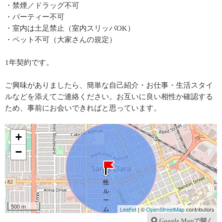
・禁煙／ドラッグ不可
・パーティー不可
・室内は土足禁止（室内スリッパOK）
・ペット不可（大家さんの規定）
1年契約です。
ご興味がありましたら、簡単な自己紹介・お仕事・生活スタイ
ルなどを添えてご連絡ください。お互いに良い相性か確認する
ため、事前にお会いできればと思っています。
+
−
500 m
Leaflet
| ©
OpenStreetMap
contributors
Google Mapで開く