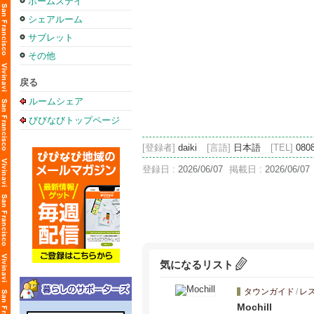
ホームステイ
シェアルーム
サブレット
その他
戻る
ルームシェア
びびなびトップページ
[登録者]
daiki
[言語]
日本語
[TEL]
080
登録日 :
2026/06/07
掲載日 :
2026/06/07
気になるリスト
タウンガイド
/
レ
Mochill