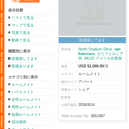
表示切替
リストで見る
マップで見る
写真で見る
動画で見る
部屋探してます
North Stadium Drive,
san
所在地
種類別に表示
francisco
, カリフォルニア
州, 94132 アメリカ合衆国
部屋探してます
部屋あります
USD $1,000.00
/月
家賃
ルームメイト
カテゴリ
カテゴリ別に表示
アパート
物件タイプ
ルームメイト
シェア
部屋タイプ
ハウスメイト
駐車場
女性ルームメイト
2026/8/14
入居可能日
男性ルームメイト
短期ルームメイト
Web Access No.
3651997
宿泊場所