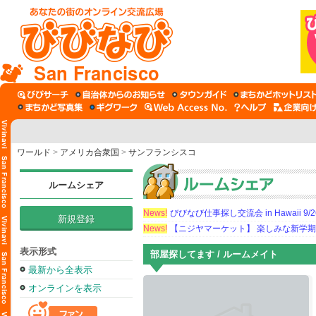
San Francisco
ワールド
>
アメリカ合衆国
>
サンフランシスコ
ルームシェア
News!
びびなび仕事探し交流会 in Hawaii 9/26（
新規登録
News!
【ニジヤマーケット】 楽しみな新学
表示形式
部屋探してます / ルームメイト
最新から全表示
オンラインを表示