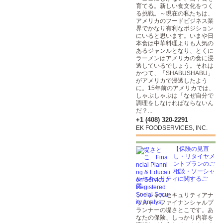
育てる。新しい食文化をつく
る挑戦。～現在の私たちは、
アメリカのフードビジネス業
界でかなり有利なポジション
にいると思います。いまや日
本食は中華料理よりも人気の
あるジャンルとなり、とくに
ラーメンはアメリカの食に浸
透しているでしょう。それは
かつて、「SHABUSHABU」
がアメリカで浸透したよう
に。15年前のアメリカでは、
しゃぶしゃぶは「なぜ自分で
調理をしなければならないん
だ？...
+1 (408) 320-2291
EK FOODSERVICES, INC.
【保険の見直
し・リタイヤメ
ントプランのご
相談・ソーシャ
ルセキュリティに関するご
質...
ソーシャルセキュリティアナ
リスト・ファイナンシャルプ
ランナーの堤さとこです。あ
なたの保険、しっかり内容を