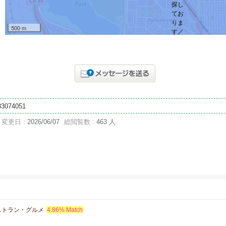
500 m
83074051
変更日 :
2026/06/07
総閲覧数 :
463 人
ストラン・グルメ
4.86% Match