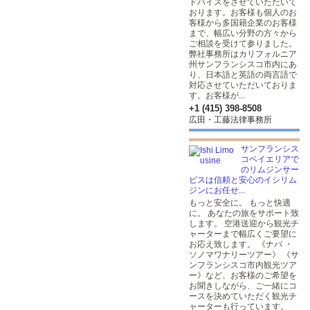
ドバイスをさせていただいて
おります。お客様も個人のお
客様から多国籍企業のお客様
まで、幅広い分野の方々から
ご相談を受けて参りました。
弊社事務所はカリフォルニア
州サンフランシスコ市内にあ
り、日本語と英語の両言語で
対応させていただいておりま
す。お客様が...
+1 (415) 398-8508
広田・工藤法律事務所
サンフランシス
コベイエリアで
のリムジンサー
ビスは信頼と安心のイシリム
ジンにお任せ...
もっと安全に。 もっと快適
に。 あなたの旅をサポート致
します。 空港送迎から観光チ
ャーターまで幅広くご要望に
お応え致します。 《ナパ ・
ソノマワナリーツアー》 《サ
ンフランシスコ市内観光ツア
ー》など、お客様のご希望を
お聞きしながら、ご一緒にコ
ースを決めていただく観光チ
ャーターも行っています。