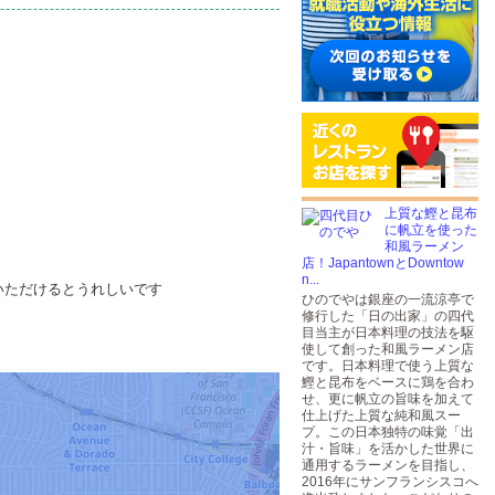
上質な鰹と昆布
に帆立を使った
和風ラーメン
店！JapantownとDowntow
n...
いただけるとうれしいです
ひのでやは銀座の一流涼亭で
修行した「日の出家」の四代
目当主が日本料理の技法を駆
使して創った和風ラーメン店
です。日本料理で使う上質な
鰹と昆布をベースに鶏を合わ
せ、更に帆立の旨味を加えて
仕上げた上質な純和風スー
プ。この日本独特の味覚「出
汁・旨味」を活かした世界に
通用するラーメンを目指し、
2016年にサンフランシスコへ