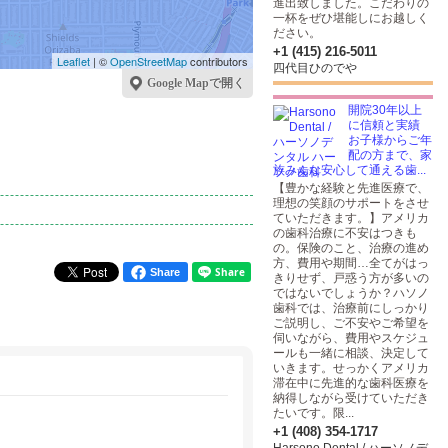
進出致しました。こだわりの
一杯をぜひ堪能しにお越しく
ださい。
+1 (415) 216-5011
Leaflet
| ©
OpenStreetMap
contributors
四代目ひのでや
Google Mapで開く
開院30年以上
に信頼と実績
お子様からご年
配の方まで、家
族みんな安心して通える歯...
【豊かな経験と先進医療で、
理想の笑顔のサポートをさせ
ていただきます。】アメリカ
の歯科治療に不安はつきも
の。保険のこと、治療の進め
方、費用や期間…全てがはっ
Share
きりせず、戸惑う方が多いの
ではないでしょうか？ハソノ
歯科では、治療前にしっかり
ご説明し、ご不安やご希望を
伺いながら、費用やスケジュ
ールも一緒に相談、決定して
いきます。せっかくアメリカ
滞在中に先進的な歯科医療を
納得しながら受けていただき
たいです。限...
+1 (408) 354-1717