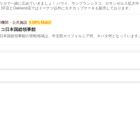
リカで一緒に広めていきましょ！ ハワイ、サンフランシスコ、ロサンゼルス拡大中！オ
alleria SF店とOakland店ではドーナツ以外にモチカップケーキも販売しております。
府機関・公共施設
4.08% Match
スコ日本国総領事館
日本国総領事館の管轄地域は、中北部カリフォルニア州、ネバタ州となっています