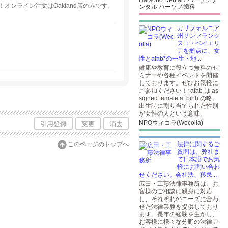
Harsono Dental / ハーソノデ
ンライン注文はOakland店のみです。
ンタル ハーソノ歯科
カリフォルニア
州サンフランシ
スコ・ベイエリ
アを拠点に、女
。
性とafab*の一生・地...
健康や教育に役立つ無料のセ
ミナーや各種イベントを開催
しております。ぜひお気軽に
ご参加ください！*afab は as
signed female at birth の略。
出生時に割り当てられた性別
が女性の人という意味。
NPOウィコラ(Wecolla)
引用登録
変更
消去
このページのトップへ
法律に関するご
質問は、弊社ま
で日本語でお気
軽にお問い合わ
せください。会社法、移民...
広田・工藤法律事務所は、お
客様のご相談に親身に対応
し、それぞれのニーズに合わ
せた法律業務を提供しており
ます。長年の経験を生かし、
お客様に様々な分野の法律ア