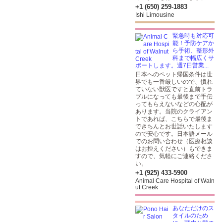
+1 (650) 259-1883
Ishi Limousine
緊急時も対応可
能！予防ケアか
ら手術、整形外
科まで幅広くサ
ポートします。週7日営業...
日本へのペット帰国条件は世
界でも一番厳しいので、慣れ
ていない獣医ですと直前トラ
ブルになっても最後まで手伝
ってもらえないなどの心配が
あります。当院のクライアン
トであれば、こちらで最後ま
できちんとお世話いたします
ので安心です。日本語メール
でのお問い合わせ（医療相談
はお控えください）もできま
すので、気軽にご連絡くださ
い。
+1 (925) 433-5900
Animal Care Hospital of Waln
ut Creek
あなただけのス
タイルのため