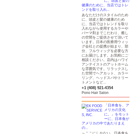
に、頭皮と髪の
健康のために、当店ではトレ
ンドを取り入れ...
あなただけのスタイルのため
に、頭皮と髪の健康のため
に、当店ではトレンドを取り
入れながら使用するカラーや
パーマ剤までこだわり、癒し
の空間をご提供させて頂いて
います。日本の医療用ウィッ
グ会社との提携が始まり、部
分、フルウィッグを必要な方
にお届けします。お気軽にご
相談ください。店内はハワイ
アンテイストのアットホーム
な雰囲気です。リラックスし
た空間でヘアカット、カラー
リング、ヘッドスパやトリー
トメントなど...
+1 (408) 921-4354
Pono Hair Salon
「日本食を、ア
メリカの文化
に。」をモット
ーに、日本食が
アメリカの中であたりまえ
の...
～ここにしかない、日本食を