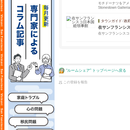
モチドーナツをアメ
Stonestown G
タウンガイド
/
政
在サンフランシ
在サンフランシスコ
“ルームシェア” トップページへ戻る
この登録を報告