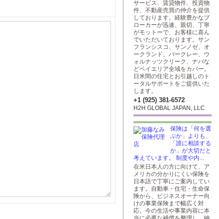
サービス、賃貸物件、投資物
件、不動産売買の仲介を提供
しております。経験豊かなブ
ローカーが迅速、親切、丁寧
がモットーで、お客様に喜ん
でいただいております。サン
フランシスコ、サンノゼ、オ
ークランド、バークレー、ウ
ォルナッツクリーク、ナパな
どベイエリア全域をカバー。
日米間の住宅とお引越しのト
ータルサポートをご提供いた
します。
+1 (925) 381-6572
H2H GLOBAL JAPAN, LLC
保険は「何を選
ぶか」よりも、
「誰に相談する
か」が大切だと
考えています。 制度や内...
在米日本人の方に向けて、ア
メリカの分かりにくい保険を
日本語で丁寧にご案内してい
ます。自動車・住宅・生命保
険から、ビジネスオーナー向
けの事業保険まで幅広く対
応。今の生活や事業内容に本
当に必要な補償を整理し、納