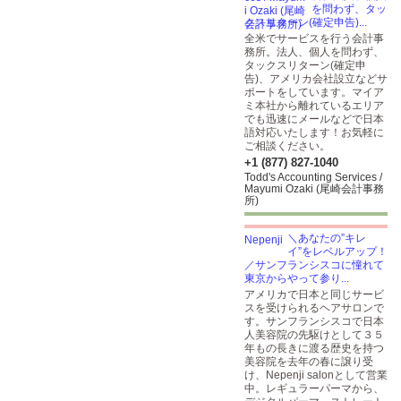
を問わず、タッ
クスリターン(確定申告)...
全米でサービスを行う会計事
務所。法人、個人を問わず、
タックスリターン(確定申
告)、アメリカ会社設立などサ
ポートをしています。マイア
ミ本社から離れているエリア
でも迅速にメールなどで日本
語対応いたします！お気軽に
ご相談ください。
+1 (877) 827-1040
Todd's Accounting Services /
Mayumi Ozaki (尾崎会計事務
所)
＼あなたの”キレ
イ”をレベルアップ！
／サンフランシスコに憧れて
東京からやって参り...
アメリカで日本と同じサービ
スを受けられるヘアサロンで
す。サンフランシスコで日本
人美容院の先駆けとして３５
年もの長きに渡る歴史を持つ
美容院を去年の春に譲り受
け、Nepenji salonとして営業
中。レギュラーパーマから、