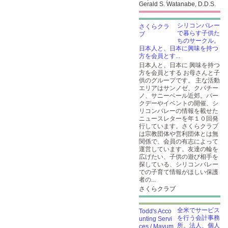
Gerald S. Watanabe, D.D.S.
シリコンバレー
で暮らす子供た
ちのサークル。
日本人と、日本に興味を持つ
方を会員とす...
日本人と、日本に 興味を持つ
方を会員とする お母さんと子
供のグループです。 主な活動
エリアはサンノゼ、クパチー
ノ、サニーベール近郊。パー
クデーやイベントの開催、シ
リコンバレーの情報を載せた
ニュースレターを年１０回発
行しています。さくらクラブ
は宗教団体や営利団体とは無
関係で、会員の有志によって
運営しています。友達の輪を
広げたい、子供の遊び相手を
探している、シリコンバレー
での子育て情報がほしい保護
者の...
さくらクラブ
全米でサービス
を行う会計事務
所。法人、個人