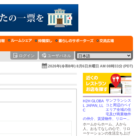
ログイン
ユーザパネル
2026年(令和8年) 8月6日木曜日 AM 08時33分 (PDT)
サンフランシス
コと周辺のベイ
エリア全域の住
宅及び商業物件
の仲介、賃貸物件、リロー...
ホームからホーム、人から
人、おもてなしの心で、リロ
ーケーションの生活立ち上げ