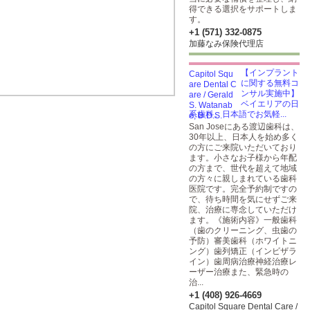
得できる選択をサポートしま
す。
+1 (571) 332-0875
加藤なみ保険代理店
【インプラント
に関する無料コ
ンサル実施中】
ベイエリアの日
系歯科。日本語でお気軽...
San Joseにある渡辺歯科は、
30年以上、日本人を始め多く
の方にご来院いただいており
ます。小さなお子様から年配
の方まで、世代を超えて地域
の方々に親しまれている歯科
医院です。完全予約制ですの
で、待ち時間を気にせずご来
院、治療に専念していただけ
ます。《施術内容》一般歯科
（歯のクリーニング、虫歯の
予防）審美歯科（ホワイトニ
ング）歯列矯正（インビザラ
イン）歯周病治療神経治療レ
ーザー治療また、緊急時の
治...
+1 (408) 926-4669
Capitol Square Dental Care /