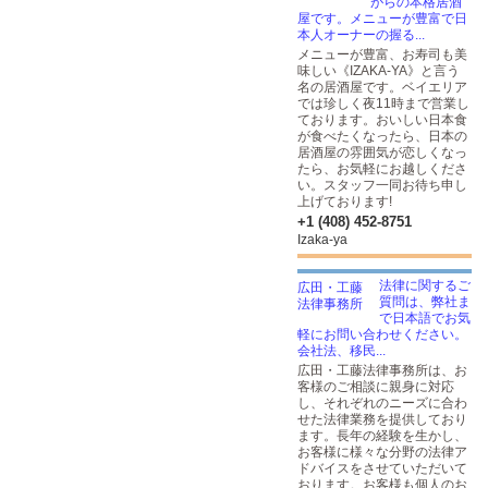
がらの本格居酒
屋です。メニューが豊富で日
本人オーナーの握る...
メニューが豊富、お寿司も美
味しい《IZAKA-YA》と言う
名の居酒屋です。ベイエリア
では珍しく夜11時まで営業し
ております。おいしい日本食
が食べたくなったら、日本の
居酒屋の雰囲気が恋しくなっ
たら、お気軽にお越しくださ
い。スタッフ一同お待ち申し
上げております!
+1 (408) 452-8751
Izaka-ya
法律に関するご
質問は、弊社ま
で日本語でお気
軽にお問い合わせください。
会社法、移民...
広田・工藤法律事務所は、お
客様のご相談に親身に対応
し、それぞれのニーズに合わ
せた法律業務を提供しており
ます。長年の経験を生かし、
お客様に様々な分野の法律ア
ドバイスをさせていただいて
おります。お客様も個人のお