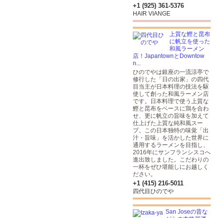
+1 (925) 361-5376
HAIR VIANGE
上質な鰹と昆布
に帆立を使った
和風ラーメン
店！JapantownとDowntow
n...
ひのでやは銀座の一流涼亭で
修行した「日の出家」の四代
目当主が日本料理の技法を駆
使して創った和風ラーメン店
です。日本料理で使う上質な
鰹と昆布をベースに鶏を合わ
せ、更に帆立の旨味を加えて
仕上げた上質な純和風スー
プ。この日本独特の味覚「出
汁・旨味」を活かした世界に
通用するラーメンを目指し、
2016年にサンフランシスコへ
進出致しました。こだわりの
一杯をぜひ堪能しにお越しく
ださい。
+1 (415) 216-5011
四代目ひのでや
San Joseの昔な