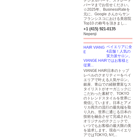
デジタルパーマ、ストレート
パーマまでお任せください。
☆2025年、BusinessRateを
元に、Google さんからサン
フランシスコにおける美容院
Top10 の称号を頂きまし...
+1 (415) 921-0135
Nepenji
ベイエリアに全
4店舗！人気の
実力派サロン。
VIANGE HAIRではお客様と
従業...
VIANGE HAIR日本のトップ
レベルのクオリティーをベイ
エリアで叶える人気サロン。
銀座、青山での経験豊富なス
タイリストがオーガニックに
こだわった素材で、TOKYO
のトレンドスタイルを世界に
発信しています。日本とアメ
リカ両方の流行の最先端を取
り入れ、世界に通じる日本の
技術を融合させて完成された
オリジナルのテクニックで、
いつでもお客様の最大限の美
を追求します。現在ベイエリ
アではTOKYO, NY,...