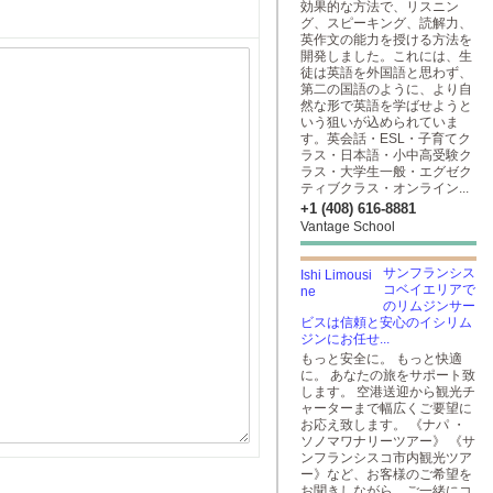
効果的な方法で、リスニン
グ、スピーキング、読解力、
英作文の能力を授ける方法を
開発しました。これには、生
徒は英語を外国語と思わず、
第二の国語のように、より自
然な形で英語を学ばせようと
いう狙いが込められていま
す。英会話・ESL・子育てク
ラス・日本語・小中高受験ク
ラス・大学生一般・エグゼク
ティブクラス・オンライン...
+1 (408) 616-8881
Vantage School
サンフランシス
コベイエリアで
のリムジンサー
ビスは信頼と安心のイシリム
ジンにお任せ...
もっと安全に。 もっと快適
に。 あなたの旅をサポート致
します。 空港送迎から観光チ
ャーターまで幅広くご要望に
お応え致します。 《ナパ ・
ソノマワナリーツアー》 《サ
ンフランシスコ市内観光ツア
ー》など、お客様のご希望を
お聞きしながら、ご一緒にコ