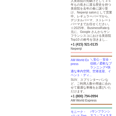
人美容院の先駆けとして３５
年もの長きに渡る歴史を持つ
美容院を去年の春に譲り受
け、Nepenji salonとして営業
中。レギュラーパーマから、
デジタルパーマ、ストレート
パーマまでお任せください。
☆2025年、BusinessRateを
元に、Google さんからサン
フランシスコにおける美容院
Top10 の称号を頂きまし...
+1 (415) 921-0135
Nepenji
＼安心・安全・
信頼／柔軟なプ
ランニング×快
適な車内空間。空港送迎、イ
ベント・ディ...
SUV、スプリンターバンな
ど、ご利用人数や用途に合わ
せて最適な車種をお選びいた
だけます。
+1 (800) 794-0994
AM World Express
♪サンフランシ
スコ・フォスタ