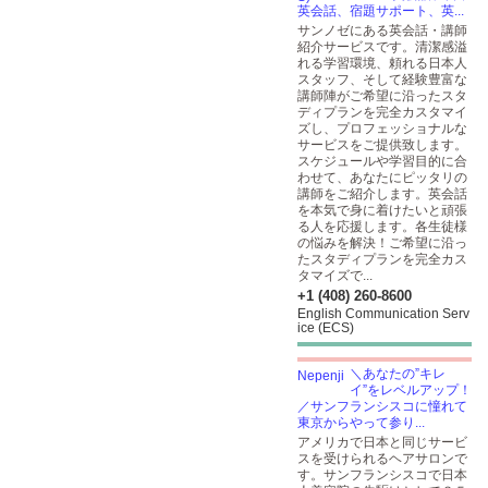
英会話、宿題サポート、英...
サンノゼにある英会話・講師
紹介サービスです。清潔感溢
れる学習環境、頼れる日本人
スタッフ、そして経験豊富な
講師陣がご希望に沿ったスタ
ディプランを完全カスタマイ
ズし、プロフェッショナルな
サービスをご提供致します。
スケジュールや学習目的に合
わせて、あなたにピッタリの
講師をご紹介します。英会話
を本気で身に着けたいと頑張
る人を応援します。各生徒様
の悩みを解決！ご希望に沿っ
たスタディプランを完全カス
タマイズで...
+1 (408) 260-8600
English Communication Serv
ice (ECS)
＼あなたの”キレ
イ”をレベルアップ！
／サンフランシスコに憧れて
東京からやって参り...
アメリカで日本と同じサービ
スを受けられるヘアサロンで
す。サンフランシスコで日本