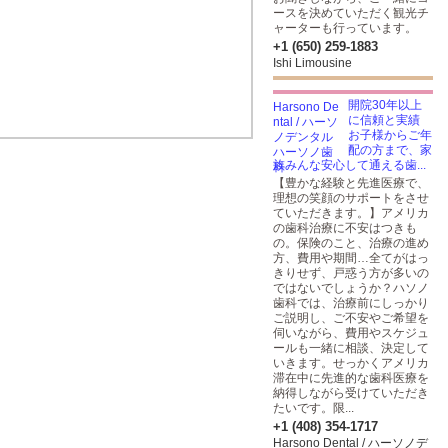
ースを決めていただく観光チ
ャーターも行っています。
+1 (650) 259-1883
Ishi Limousine
開院30年以上
に信頼と実績
お子様からご年
配の方まで、家
族みんな安心して通える歯...
【豊かな経験と先進医療で、
理想の笑顔のサポートをさせ
ていただきます。】アメリカ
の歯科治療に不安はつきも
の。保険のこと、治療の進め
方、費用や期間…全てがはっ
きりせず、戸惑う方が多いの
ではないでしょうか？ハソノ
歯科では、治療前にしっかり
ご説明し、ご不安やご希望を
伺いながら、費用やスケジュ
ールも一緒に相談、決定して
いきます。せっかくアメリカ
滞在中に先進的な歯科医療を
納得しながら受けていただき
たいです。限...
+1 (408) 354-1717
Harsono Dental / ハーソノデ