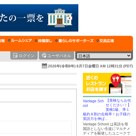
ログイン
ユーザパネル
2026年(令和8年) 8月7日金曜日 AM 12時31分 (PDT)
【英検ならお任
せください！】
英検1級、準１
級約８割の合格率！お子様の
英語力を伸ば...
Vantage School は英語を母
国語としない生徒にマルチメ
ディアを駆使したユニークで