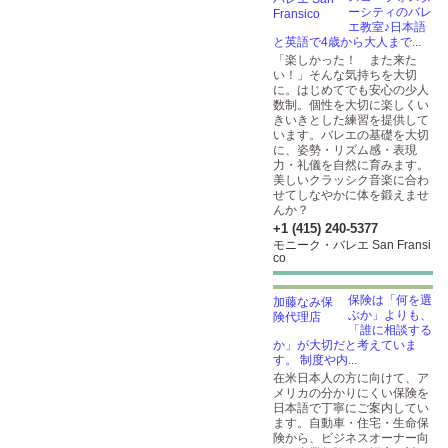
ーシティのバレ
エ教室♪日本語
と英語で4歳から大人まで...
「楽しかった！ また来た
い！」そんな気持ちを大切
に。はじめてでも安心の少人
数制。個性を大切に楽しくい
きいきとした練習を提供して
います。バレエの基礎を大切
に、姿勢・リズム感・表現
力・礼儀を自然に育みます。
美しいクラッシク音楽に合わ
せてしなやかに体を鍛えませ
んか？
+1 (415) 240-5377
モニーク・バレエ San Fransi
co
保険は「何を選
ぶか」よりも、
「誰に相談する
か」が大切だと考えていま
す。 制度や内...
在米日本人の方に向けて、ア
メリカの分かりにくい保険を
日本語で丁寧にご案内してい
ます。自動車・住宅・生命保
険から、ビジネスオーナー向