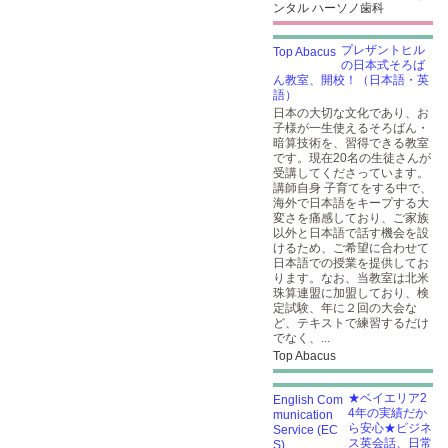
ンタル ハーソノ歯科
プレザントヒル
の日本式そろば
ん教室、開校！（日本語・英
語）
日本の大切な文化であり、お
子様が一生使えるそろばん・
暗算技術を、習得できる教室
です。現在20名の生徒さんが
受講してくださっています。
講師自身 子育てをする中で、
海外で日本語をキープする大
変さを痛感しており、ご家族
以外と日本語で話す機会を設
けるため、ご希望に合わせて
日本語での授業を提供してお
ります。なお、当教室は北米
珠算連盟に加盟しており、検
定試験、年に２回の大会な
ど、テキストで練習するだけ
でなく、...
Top Abacus
★ベイエリア2
4年の実績だか
ら安心★ビジネ
ス英会話、日常