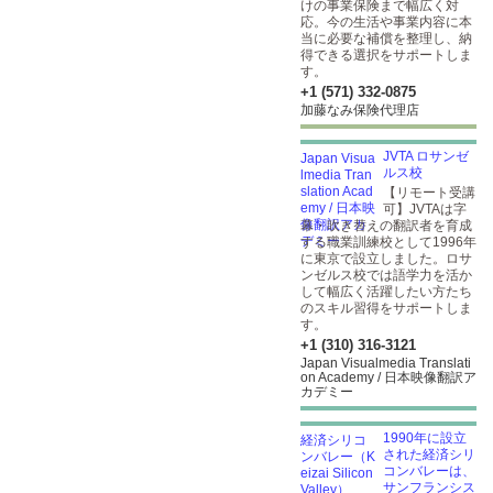
けの事業保険まで幅広く対
応。今の生活や事業内容に本
当に必要な補償を整理し、納
得できる選択をサポートしま
す。
+1 (571) 332-0875
加藤なみ保険代理店
JVTA ロサンゼ
ルス校
【リモート受講
可】JVTAは字
幕・吹き替えの翻訳者を育成
する職業訓練校として1996年
に東京で設立しました。ロサ
ンゼルス校では語学力を活か
して幅広く活躍したい方たち
のスキル習得をサポートしま
す。
+1 (310) 316-3121
Japan Visualmedia Translati
on Academy / 日本映像翻訳ア
カデミー
1990年に設立
された経済シリ
コンバレーは、
サンフランシス